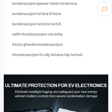
kondensazzjoni ġewwa l-biżża tal-karozza
kondensazzjoni tal-ilma fil-biżża
kondensazzjoni tal-biżża tal-fuħ
neħħi l-kondensazzjoni mis-biżka
il-biżża għandha kondensazzjoni
il-kondensazzjoni fis-silġ tal-bixxa hija normali