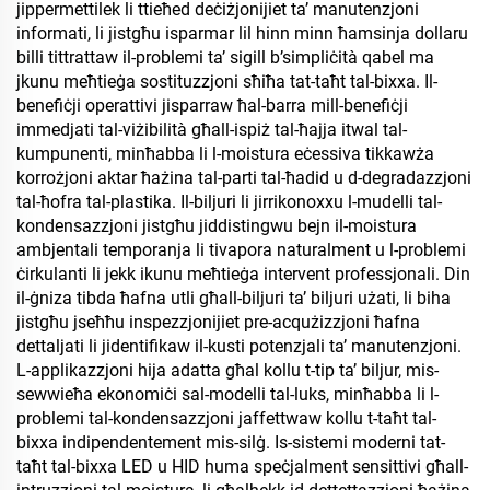
jippermettilek li ttieħed deċiżjonijiet ta’ manutenzjoni
informati, li jistgħu isparmar lil hinn minn ħamsinja dollaru
billi tittrattaw il-problemi ta’ sigill b’simpliċità qabel ma
jkunu meħtieġa sostituzzjoni sħiħa tat-taħt tal-bixxa. Il-
benefiċji operattivi jisparraw ħal-barra mill-benefiċji
immedjati tal-viżibilità għall-ispiż tal-ħajja itwal tal-
kumpunenti, minħabba li l-moistura eċessiva tikkawża
korrożjoni aktar ħażina tal-parti tal-ħadid u d-degradazzjoni
tal-ħofra tal-plastika. Il-biljuri li jirrikonoxxu l-mudelli tal-
kondensazzjoni jistgħu jiddistingwu bejn il-moistura
ambjentali temporanja li tivapora naturalment u l-problemi
ċirkulanti li jekk ikunu meħtieġa intervent professjonali. Din
il-ġniza tibda ħafna utli għall-biljuri ta’ biljuri użati, li biha
jistgħu jseħħu inspezzjonijiet pre-acqużizzjoni ħafna
dettaljati li jidentifikaw il-kusti potenzjali ta’ manutenzjoni.
L-applikazzjoni hija adatta għal kollu t-tip ta’ biljur, mis-
sewwieħa ekonomiċi sal-modelli tal-luks, minħabba li l-
problemi tal-kondensazzjoni jaffettwaw kollu t-taħt tal-
bixxa indipendentement mis-silġ. Is-sistemi moderni tat-
taħt tal-bixxa LED u HID huma speċjalment sensittivi għall-