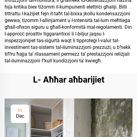
intruzzjoni tal-moistura, li għalhekk id-dettettazzjoni ħażina
hija kritika biex tiżomm il-kumpunenti elettriċi għaliji. Billi
tittrattu l-każijiet fejn it-taħt tal-bixxa jkollu kondensazzjoni
ġewwa, tizomm l-allinjament u l-intensità tal-lum meħtieġa
għall-oħxon siguru u għall-konformità mal-regolamenti. Din
l-approċċ proattiv tiggarantixxi li l-biljur jaqsu l-
inspezzjonijiet tas-sigurtà waqt li tipproteġi l-valur tal-
investiment tas-sistemi tal-iluminazzjoni prezzużi, u b’hekk
tiffru ħajja ta’ rilassament permezz ta’ prestazzjoni reliżjali
tal-iluminazzjoni f’kull kundizzjoni ta’ kwiegħ.
L- Aħħar aħbarijiet
11
Dec