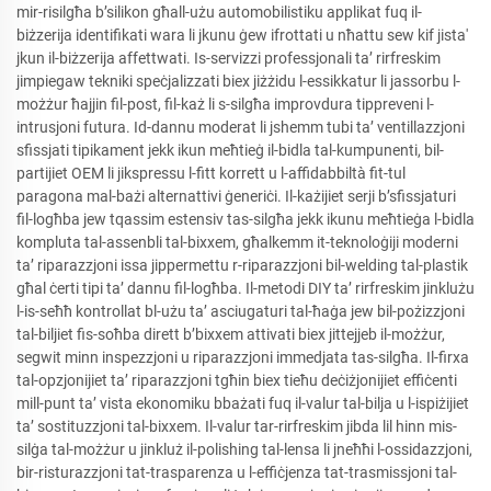
mir-risilgħa b’silikon għall-użu automobilistiku applikat fuq il-
biżzerija identifikati wara li jkunu ġew ifrottati u nħattu sew kif jista'
jkun il-biżzerija affettwati. Is-servizzi professjonali ta’ rirfreskim
jimpiegaw tekniki speċjalizzati biex jiżżidu l-essikkatur li jassorbu l-
możżur ħajjin fil-post, fil-każ li s-silgħa improvdura tippreveni l-
intrusjoni futura. Id-dannu moderat li jshemm tubi ta’ ventillazzjoni
sfissjati tipikament jekk ikun meħtieġ il-bidla tal-kumpunenti, bil-
partijiet OEM li jikspressu l-fitt korrett u l-affidabbiltà fit-tul
paragona mal-bażi alternattivi ġeneriċi. Il-każijiet serji b’sfissjaturi
fil-logħba jew tqassim estensiv tas-silgħa jekk ikunu meħtieġa l-bidla
kompluta tal-assenbli tal-bixxem, għalkemm it-teknoloġiji moderni
ta’ riparazzjoni issa jippermettu r-riparazzjoni bil-welding tal-plastik
għal ċerti tipi ta’ dannu fil-logħba. Il-metodi DIY ta’ rirfreskim jinklużu
l-is-seħħ kontrollat bl-użu ta’ asciugaturi tal-ħaġa jew bil-pożizzjoni
tal-biljiet fis-soħba dirett b’bixxem attivati biex jittejjeb il-możżur,
segwit minn inspezzjoni u riparazzjoni immedjata tas-silgħa. Il-firxa
tal-opzjonijiet ta’ riparazzjoni tgħin biex tieħu deċiżjonijiet effiċenti
mill-punt ta’ vista ekonomiku bbażati fuq il-valur tal-bilja u l-ispiżijiet
ta’ sostituzzjoni tal-bixxem. Il-valur tar-rirfreskim jibda lil hinn mis-
silġa tal-możżur u jinkluż il-polishing tal-lensa li jneħħi l-ossidazzjoni,
bir-risturazzjoni tat-trasparenza u l-effiċjenza tat-trasmissjoni tal-