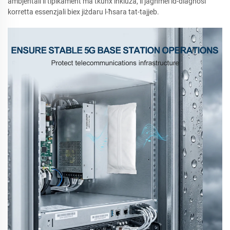
ambjentali li tipikament ma tkunx inkluża, li jagħmel id-diagnosi
korretta essenzjali biex jiżdaru l-ħsara tat-tajjeb.