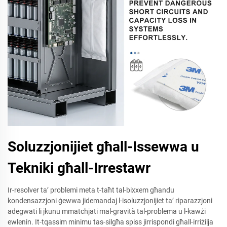
Soluzzjonijiet għall-Issewwa u
Tekniki għall-Irrestawr
Ir-resolver ta’ problemi meta t-taħt tal-bixxem għandu
kondensazzjoni ġewwa jidemandaj l-isoluzzjonijiet ta’ riparazzjoni
adegwati li jkunu mmatchjati mal-gravità tal-problema u l-kawżi
ewlenin. It-tqassim minimu tas-silgħa spiss jirrispondi għall-irriżilja