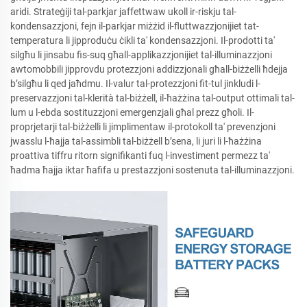
aridi. Strateġiji tal-parkjar jaffettwaw ukoll ir-riskju tal-
kondensazzjoni, fejn il-parkjar miżżid il-fluttwazzjonijiet tat-
temperatura li jipproduċu ċikli ta' kondensazzjoni. Il-prodotti ta'
silgħu li jinsabu fis-suq għall-applikazzjonijiet tal-illuminazzjoni
awtomobbili jipprovdu protezzjoni addizzjonali għall-biżżelli ħdejja
b’silgħu li qed jaħdmu. Il-valur tal-protezzjoni fit-tul jinkludi l-
preservazzjoni tal-klerità tal-biżżell, il-ħażżina tal-output ottimali tal-
lum u l-ebda sostituzzjoni emergenzjali għal prezz għoli. Il-
proprjetarji tal-biżżelli li jimplimentaw il-protokoll ta' prevenzjoni
jwasslu l-ħajja tal-assimbli tal-biżżell b’sena, li juri li l-ħażżina
proattiva tiffru ritorn signifikanti fuq l-investiment permezz ta'
ħadma ħajja iktar ħafifa u prestazzjoni sostenuta tal-illuminazzjoni.