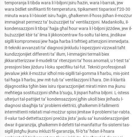
temporanja li tibda wara li l-biljoni jsiru ħażin, wara l-barrak, jew
wara bidliet sinifikanti fit-temperatura, tipikament tisparixxi f’20-30
minuta wara li l-bixxiet isiru ħajjin, għalkemm il-ħoss jisħan il-możżur
immaġinat permezz ta’ bużuzzijiet ta’ ventilazzjoni. Madankollu, il-
kondensazzjoni li tibqa’ ħajja għal ħour wara li l-biljoni jiżżdew, jew il-
bużuzzijiet kbir ta’ ilma li jikkonċentraw fis-soltu tal-lens, jindikaw
sigilli kompromessi jew ħaġa ħarba li teħtieġ attenzjoni immedjata.
It-tekniki avvanzati ta’ diagnosi jinkludu l-ispezzjoni vizzwali taħt
kundizzjonijiet differenti ta’ illum, l-immaġini termali biex
jikkaratterizzaw il-mudelli ta’ ritenzjoni ta’ ħoss anomali, u t-test ta’
pressjoni biex jiżduru l-loku speċifiku tal-fut. Tekniċi professjonali
jievaluw jekk il-możżur idħol mis-sigilli tal-gomma li ħarbu, mis-joint
tal-ħaġa li ħarbu, jew mit-tub ta’ ventilazzjoni li ħara. Din il-klarità
dijagnostika tgħin biex isiru riparazzjonijiet mirati minn ma jkunu
meħtieġa sostituzzjoni sħiħa b’suġu, li jispari ħafna biljoni. L-istess
ulterjuri tal-pattijiet ta’ kondensazzjoni jgħin ukoll biex jinħadu l-
diagnosi sbagħija ta’ problemi elettriċi, għalkemm il-fallimenti
intermittenti relatati mal-możżur spiss jimitaw il-problemi tar-rabta.
Il-valur tad-dettettazzjoni preċiża jista’ jaslu sa’ kunsiderazzjonijiet
dwar il-garanzija, għalkemm il-defetti tal-manifattur fis-sistemi tas-
sigill jistgħu jkunu inklużi fil-garanzija, fil-b’ta’ ħdan il-ħsara