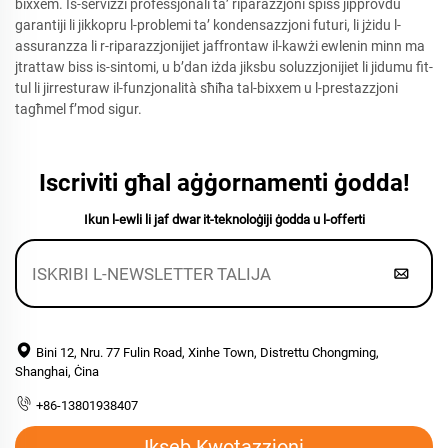
bixxem. Is-servizzi professjonali ta’ riparazzjoni spiss jipprovdu
garantiji li jikkopru l-problemi ta’ kondensazzjoni futuri, li jżidu l-
assuranzza li r-riparazzjonijiet jaffrontaw il-kawżi ewlenin minn ma
jtrattaw biss is-sintomi, u b’dan iżda jiksbu soluzzjonijiet li jidumu fit-
tul li jirresturaw il-funzjonalità sħiħa tal-bixxem u l-prestazzjoni
tagħmel f’mod sigur.
Iscriviti għal aġġornamenti ġodda!
Ikun l-ewli li jaf dwar it-teknoloġiji ġodda u l-offerti
Bini 12, Nru. 77 Fulin Road, Xinhe Town, Distrettu Chongming,
Shanghai, Ċina
+86-13801938407
Ikseb Kwotazzjoni