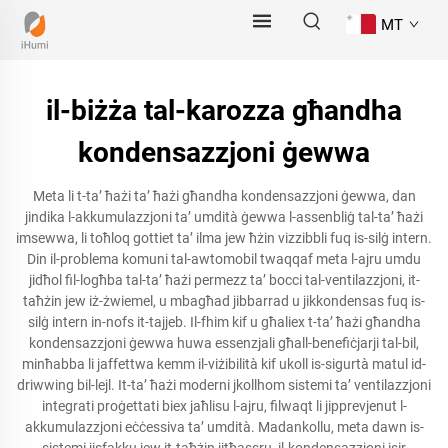
MT
il-biżża tal-karozza għandha
kondensazzjoni ġewwa
Meta li t-ta’ ħażi ta’ ħażi għandha kondensazzjoni ġewwa, dan
jindika l-akkumulazzjoni ta’ umdità ġewwa l-assenbliġ tal-ta’ ħażi
imsewwa, li toħloq gottiet ta’ ilma jew ħżin vizzibbli fuq is-silġ intern.
Din il-problema komuni tal-awtomobil twaqqaf meta l-ajru umdu
jidħol fil-logħba tal-ta’ ħażi permezz ta’ bocci tal-ventilazzjoni, it-
taħżin jew iż-żwiemel, u mbagħad jibbarrad u jikkondensas fuq is-
silġ intern in-nofs it-tajjeb. Il-fhim kif u għaliex t-ta’ ħażi għandha
kondensazzjoni ġewwa huwa essenzjali għall-benefiċjarji tal-bil,
minħabba li jaffettwa kemm il-viżibilità kif ukoll is-sigurtà matul id-
driwwing bil-lejl. It-ta’ ħażi moderni jkollhom sistemi ta’ ventilazzjoni
integrati proġettati biex jaħlisu l-ajru, filwaqt li jipprevjenut l-
akkumulazzjoni eċċessiva ta’ umdità. Madankollu, meta dawn is-