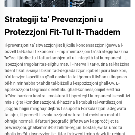
Strategiji ta’ Prevenzjoni u
Protezzjoni Fit-Tul It-Tħaddem
Il-prevenzjoni ta' sitwazzjonijiet li jkollu kondensazzjoni ġewwa l-
biżżell tal-baħar tikkonċerni l-implimentazzjoni ta' strateġiji ħażżina
ħoħra li jiddirettu l-fatturi ambjentali u l-integrità tal-kumpunenti. L-
ispezzjoni rregolari tas-silgħu matul l-intervalli tar-rutina tal-ħażżina
tidentifikat is-sinjali bikrin tad-degradazzjoni qabel li jisiru leak kbir,
b’attenzjoni speċifika għall-gasketta tal-ġomra li tisħan u tinqasas
bil-ħin minħabba t-taħdit tal-biżżell u l-espożizzjoni għall-UV. L-
applikazzjoni tal-graiss dielettriku għall-konnessjonijiet elettriċi
toħloq barriera kontra l-moistura li tipproteġi l-kumpunenti sensittivi
mis-silġ tal-kondensazzjoni. Il-ħażżina li t-tubuli tal-ventilazzjoni
jibqgħu ħajjin mingħajr dejbris tissuporta l-ċirkulazzjoni adegwata
tal-ajru, li tpermetti l-evakuazzjoni naturali tal-moistura matul l-
oħrajja normali. Il-fatturi ġeografiċi jiffettwaw l-approċċijiet ta'
prevenzjoni, għalkemm il-biżżelli fir-reġjuni kostali jew ta' umdità
għolja jmeħtu inspezzjonijiet iktar frekwenti minn dawk fir-reġjuni