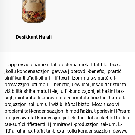
Desikkant Ħalali
L-approvvigionament tal-problema meta t-taħt tal-bixxa
jkollu kondensazzjoni ġewwa jipprovdil-benefiċji prattiċi
sinifikanti għall-biljuri li jfittxu li jżommu s-sigurtà u l-
prestazzjoni ottimali. Il-benefiċju ewlieni jinsab fir-ristur tal-
viżibilità sħiħa matul il-lejl u fil-kundizzjonijiet ħażini tas-
sajf, minħabba li l-moistura accumulata tirreduċi ħafna l-
projezzjoni tal-lum u l-wiżibilità tal-biżża. Meta tissolvi l-
problemi tal-kondensazzjoni b’mod ħażin, tipprievini l-ħsara
proġressiva tal-konnessjonijiet elettriċi, tal-socket tal-bulb u
tas-surfici riflettenti li jimmiraw il-produzzjoni tal-lum. L-
iftħar għaliex t-taħt tal-bixxa jkollu kondensazzjoni ġewwa