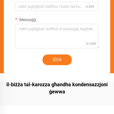
0/200
Messaġġ
0/1000
IŻDA
il-biżża tal-karozza għandha kondensazzjoni
ġewwa