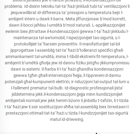
sistemi jisfakku jew it-taħżin jitħassru, il-kondensazzjoni isir
problema. Id-disinn tekniku tat-ta’ ħażi jinkludi tubi ta’ ventilazzjoni li
jiequwwilibrat id-differenza ta’ pressjoni u temperatura bejn l-
ambjent intern u dawk li barra. Meta jiffunzjonaw b’mod korrett,
dawn il-bocci jaħlisu l-umdità b’mod naturali. L-applikazzjonijiet
ewlenin biex jittrattaw il-kondensazzjoni ġewwa t-ta’ ħażi jinkludu l-
maintenanza tal-awtomobil, l-ispezzjonijiet tas-sigurtà, u l-
protokollijiet ta’ ħarsien prevenittiv. Il-manifatturijiet tal-bil
jipproġettaw l-assenbliġ tat-ta’ ħażi b’tolleranzi speċifiċi għall-
ammankament tal-umdità, imma t-tibdil ekstremi fit-temperatura, l-
ambjenti b’umdità għolja jew id-dannu fiżiku jistgħu jikkumpromissu
dawn is-sistemi. Il-ħarba li t-ta’ ħażi għandha kondensazzjoni
ġewwa tgħin għall-intervenzjoni ħejja, li tippreveni d-dannu
potenzjali għal-kumpunenti elettriċi, ir-riduzzjoni tal-output tal-lum u
l-falliment prematur tal-bulb. Id-diagnostic professjonali jista’
jiddetermina jekk il-kondensazzjoni ġejja minn kundizzjonijiet
ambjentali normali jew jekk hemm bżonn li jinbidlu t-taħżin, li t-tiżda
t-ta’ ħażi jew li ssir sostituzzjoni sħiħa tal-assenbliġ biex tirrestawri l-
prestazzjoni ottimali tat-ta’ ħażi u tiżda l-kundizzjonijiet tas-sigurtà
matul id-driwwing.