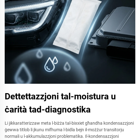
Dettettazzjoni tal-moistura u
ċarità tad-diagnostika
Li jikkaratterizzaw meta l-biżża tal-bixxiet għandha kondensazzjoni
ġewwa titlob li jkunu mifhuma l-bidla bejn il-możżur transitorju
normali u l-akkumulazzjoni problematika. Il-kondensazzjoni