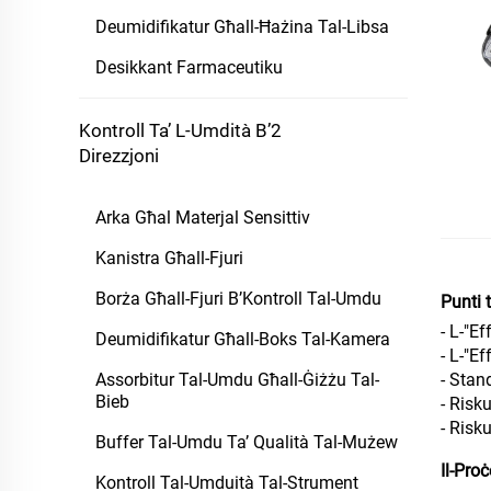
Deumidifikatur Għall-Ħażina Tal-Libsa
Desikkant Farmaceutiku
Kontroll Ta’ L-Umdità B’2
Direzzjoni
Arka Għal Materjal Sensittiv
Kanistra Għall-Fjuri
Borża Għall-Fjuri B’Kontroll Tal-Umdu
Punti 
- L-"Ef
Deumidifikatur Għall-Boks Tal-Kamera
- L-"E
- Stan
Assorbitur Tal-Umdu Għall-Ġiżżu Tal-
Bieb
- Risk
- Risk
Buffer Tal-Umdu Ta’ Qualità Tal-Mużew
Il-Pro
Kontroll Tal-Umduità Tal-Strument