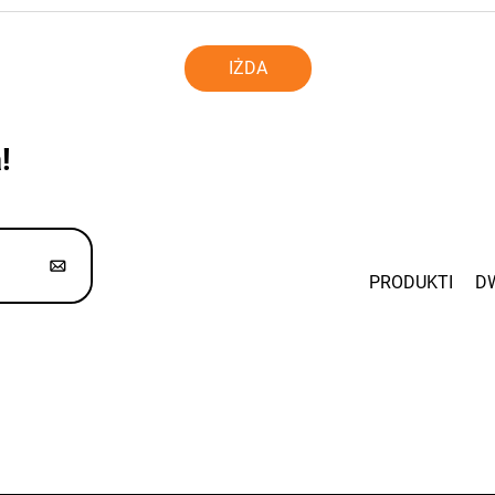
IŻDA
!
PRODUKTI
D