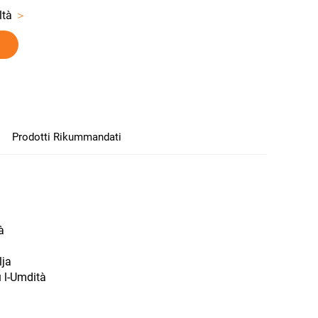
iltà
＞
Prodotti Rikummandati
à
lja
u l-Umdità