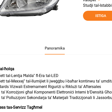
Studji tal-Istabb
ISTIGA
Panoramika
tal-ħolqa
fett tal-Lentja Ħalda" fl-Era tal-LED
ffett tal-Mexxej" tal-Ilumijiet li jweġġbu l-baħar kontinwu ta’ umdit
dards Vizwali Estremament Riguriżi u Riklużi ta’ Aftersales
u ta’ Korrożjoni għal Komponenti Elettroniċi Interni b’Densità Għo
u ta’ Polluzzjoni Sekondarja ta’ Materjali Tradizzjonali li Jassorb
ċess tas-Servizz Tagħmel