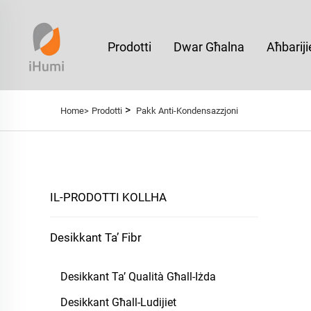
Prodotti
Dwar Għalna
Aħbariji
>
Home>
Prodotti
Pakk Anti-Kondensazzjoni
IL-PRODOTTI KOLLHA
Desikkant Ta’ Fibr
Desikkant Ta’ Qualità Għall-Iżda
Desikkant Għall-Ludijiet