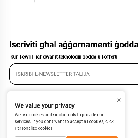
Iscriviti għal aġġornamenti ġodda
Ikun l-ewli li jaf dwar it-teknoloġiji ġodda u l-offerti
Bini 12, Nru. 77 Fulin Road, Xinhe Town,
We value your privacy
Distrettu Chongming, Shanghai, Ċina
We use cookies and similar tools to provide our
+86-13801938407
services. If you don't want to accept all cookies, click
Personalize cookies.