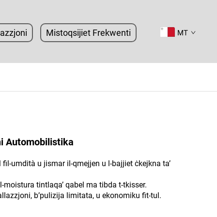
tazzjoni
Mistoqsijiet Frekwenti
MT
i Automobilistika
il fil-umdità u jismar il-qmejjen u l-bajjiet ċkejkna ta’
Il-moistura tintlaqa’ qabel ma tibda t-tkisser.
allazzjoni, b’pulizija limitata, u ekonomiku fit-tul.