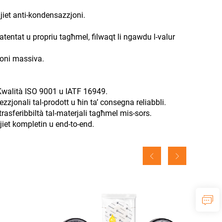
tijiet anti-kondensazzjoni.
tentat u propriu tagħmel, filwaqt li ngawdu l-valur
joni massiva.
-Kwalità ISO 9001 u IATF 16949.
zzjonali tal-prodott u ħin ta’ consegna reliabbli.
-trasferibbiltà tal-materjali tagħmel mis-sors.
ijiet kompletin u end-to-end.