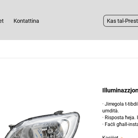
et
Kontattina
Kas tal-Pres
Illuminazzjon
· Jirregola t-tibd
umdità.
· Risposta ħeja. 
· Faċli għall-inst
Kasijiet
＞