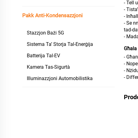
- Tell
- Tist
Pakk Anti-Kondensazzjoni
- Inħal
- Se n
tad-da
Stazzjon Bażi 5G
- Mada
Sistema Ta’ Storja Tal-Enerġija
Għala
Batterija Tal-EV
- Għan
- Nope
Kamera Tas-Sigurtà
- Nżidu
- Diff
Illuminazzjoni Automobilistika
Prod