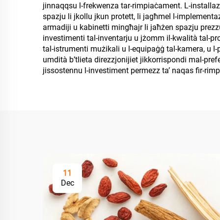
jinnaqqsu l-frekwenza tar-rimpiaċament. L-installazzj
spazju li jkollu jkun protett, li jagħmel l-implementaz
armadiji u kabinetti mingħajr li jaħżen spazju prezzuż.
investimenti tal-inventarju u jżomm il-kwalità tal-prodo
tal-istrumenti mużikali u l-equipaġġ tal-kamera, u l-p
umdità b’tlieta direzzjonijiet jikkorrispondi mal-prefe
jissostennu l-investiment permezz ta’ naqas fir-rimpia
11
Dec