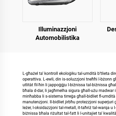
Illuminazzjoni
Des
Automobilistika
L-għażel ta’ kontroll ekoloġiku tal-umdità b’tlieta dire
operattiva. L-ewli, din is-soluzzjoni tneħħi l-bżonn g
utlitàt fil-ħin li jappoġġju l-biżnissa tal-biżnissa għa
bħala d-dar, li jagħmelha sigura għall-użu madwar il-i
minħabba li s-sistema tirreġa għall-bidliet fl-umdità
manutenzjoni. Il-bidliet jirbħu protezzjoni superjuri g
leżer, l-oksidazzjoni tal-metall, it-taħriż tal-warqa u 
biżnissa bħala riżultat tal-fatt li l-unitajiet ta’ kwal