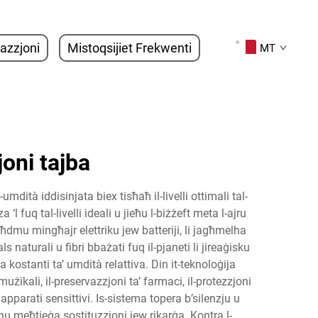
tazzjoni
Mistoqsijiet Frekwenti
MT
joni tajba
mdità iddisinjata biex tisħaħ il-livelli ottimali tal-
fuq tal-livelli ideali u jieħu l-biżżeft meta l-ajru
aħdmu mingħajr elettriku jew batteriji, li jagħmelha
naturali u fibri bbażati fuq il-pjaneti li jireaġisku
kostanti ta’ umdità relattiva. Din it-teknoloġija
mużikali, il-preservazzjoni ta’ farmaci, il-protezzjoni
’ apparati sensittivi. Is-sistema topera b’silenzju u
nu meħtieġa sostituzzjoni jew rikarġa. Kontra l-