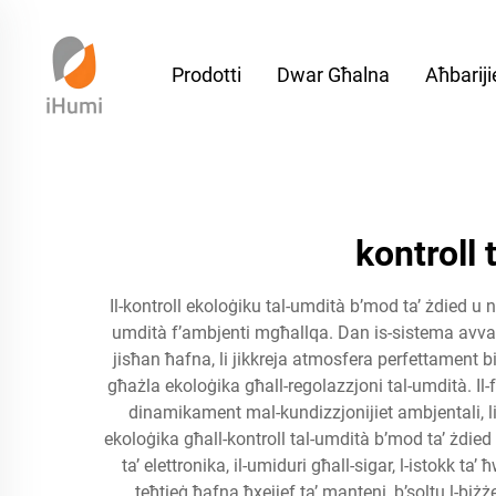
Prodotti
Dwar Għalna
Aħbariji
kontroll 
Il-kontroll ekoloġiku tal-umdità b’mod ta’ żdied u na
umdità f’ambjenti mgħallqa. Dan is-sistema avvanzat
jisħan ħafna, li jikkreja atmosfera perfettament bi
għażla ekoloġika għall-regolazzjoni tal-umdità. Il-f
dinamikament mal-kundizzjonijiet ambjentali, li 
ekoloġika għall-kontroll tal-umdità b’mod ta’ żdied u 
ta’ elettronika, il-umiduri għall-sigar, l-istokk ta
teħtieġ ħafna ħxejjef ta’ manteni, b’soltu l-bi