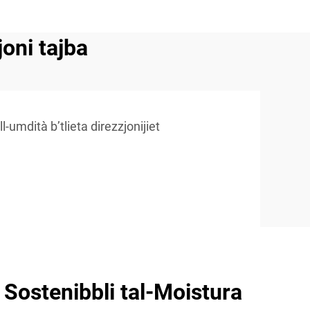
joni tajba
l-umdità b’tlieta direzzjonijiet
 Sostenibbli tal-Moistura