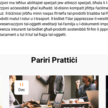
oni ma teħlux abilitajiet speċjali jew attrezzi speċjali, bħala li 
zjoni aċċessibbli għal kulħadd. Id-disinn kompatt jifittja faċilment 
 Il-biżnissi jirbħu minn naqas fit-telfa tal-prodotti b’sabba tal-ħsa
tti matul l-istur u t-trasport. Il-bidliet f’dar japprezzaw il-versil
reservazzjoni tal-oġġetti ereditarji tal-familja u l-dokumenti impo
renza inkuranti tal-bidliet għall-prodotti sostenibbli fil-ħin li jip
ċament u tul it-tul tal-ħajja tal-oġġetti.
Pariri Prattiċi
11
Dec