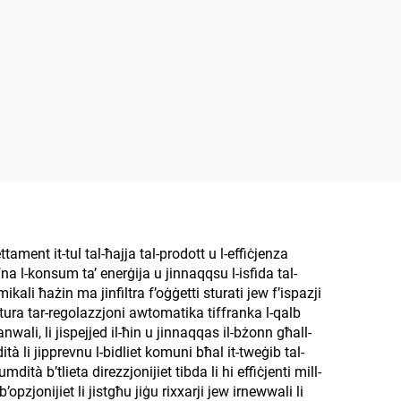
ttament it-tul tal-ħajja tal-prodott u l-effiċjenza
fna l-konsum ta’ enerġija u jinnaqqsu l-isfida tal-
ikali ħażin ma jinfiltra f’oġġetti sturati jew f’ispazji
eatura tar-regolazzjoni awtomatika tiffranka l-qalb
ali, li jispejjed il-ħin u jinnaqqas il-bżonn għall-
ità li jipprevnu l-bidliet komuni bħal it-tweġib tal-
dità b’tlieta direzzjonijiet tibda li hi effiċjenti mill-
’opzjonijiet li jistgħu jiġu rixxarji jew irnewwali li