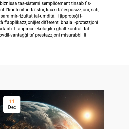
l-biżnissa tas-sistemi sempliċement tinsab fis-
f’kontenituri ta’ stur, kaxxi ta’ esposizzjoni, safi,
ra mir-riżultat tal-umdità, li jipproteġi l-
ità f’applikazzjonijiet differenti bħala l-protezzjoni
rtanti. L-approċċ ekoloġiku għall-kontroll tal-
provdil-vantaġġi ta’ prestazzjoni misurabbli li
11
1
Dec
De