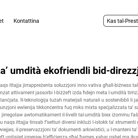
et
Kontattina
Kas tal-Pres
ta’ umdità ekofriendli bid-direzz
qs ittajja jirrappreżenta sołuzzjoni inno vativa għall-biżness tal-u
 attivament jassorbi l-biżżeft izda ħdejn meta l-umdità tirrizza ‘l 
lanċjata. It-teknoloġija tużah materjali naturali u sostenibbli li j
unzjoni ewlenija tikkonċentra fuq miks mixta speċjalizzata ta’ sals 
jirregolaw awtomatikament il-livelli tal-umdità biex iżommu faša 
naqs ittajja tinsab f’setturi diversi inklużi l-istokk ta’ strumenti 
’ ħwiejjes, il-preservazzjoni ta’ dokumenti arkiwistiċi, u l-manteni ta
żżeft unitajiet joperaw b’effiċjenza għal ħames xahar qabel ma jku