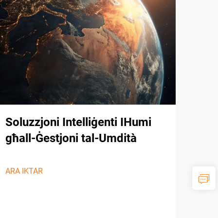
Soluzzjoni Intelliġenti IHumi
100
għall-Ġestjoni tal-Umdità
b’t
Pro
għa
ARA IKTAR
fl-