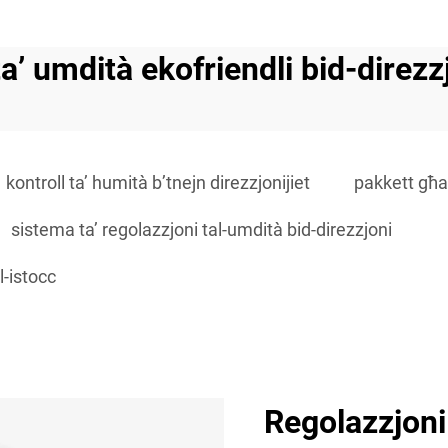
ta’ umdità ekofriendli bid-direzz
kontroll ta’ humità b’tnejn direzzjonijiet
pakkett għal
sistema ta’ regolazzjoni tal-umdità bid-direzzjoni
l-istocc
Regolazzjoni