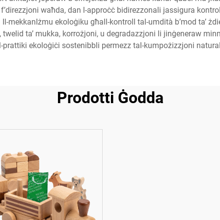
 f’direzzjoni waħda, dan l-approċċ bidirezzonali jassigura kontrol
i. Il-mekkanIżmu ekoloġiku għall-kontroll tal-umdità b’mod ta’ żdi
 twelid ta’ mukka, korrożjoni, u degradazzjoni li jinġeneraw minn li
u l-prattiki ekoloġiċi sostenibbli permezz tal-kumpożizzjoni naturali
Prodotti Ġodda