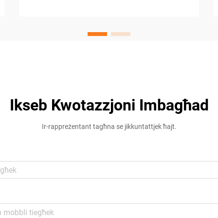
Ikseb Kwotazzjoni Imbagħad
Ir-rappreżentant tagħna se jikkuntattjek ħajt.