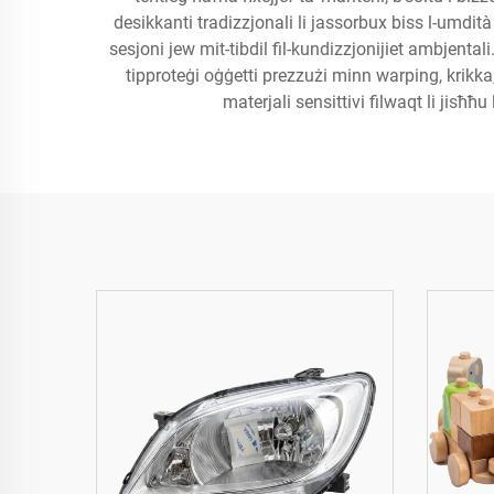
desikkanti tradizzjonali li jassorbux biss l-umdità
sesjoni jew mit-tibdil fil-kundizzjonijiet ambjental
tipproteġi oġġetti prezzużi minn warping, krikka,
materjali sensittivi filwaqt li jisħħ