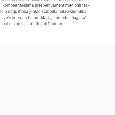
l komplet tal-klima irrespettivament mit-tibdil tas-
ed u naqs ittajja joħloq stabbiltà mikro-klimatika li
velli impropri tal-umdità, li jemmettu l-ħajja ta’
 u d-disinn li jista’ jittużah ħaddan.