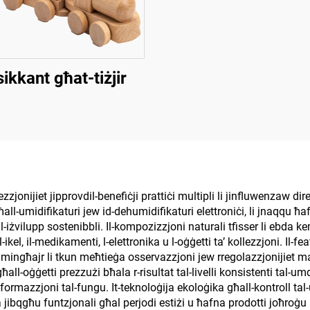
ikkant għat-tiżjir
zzjonijiet jipprovdil-benefiċji prattiċi multipli li jinfluwenzaw dire
ħall-umidifikaturi jew id-dehumidifikaturi elettroniċi, li jnaqqu ħa
ll-iżvilupp sostenibbli. Il-kompozizzjoni naturali tfisser li ebda kem
kel, il-medikamenti, l-elettronika u l-oġġetti ta’ kollezzjoni. Il-f
 mingħajr li tkun meħtieġa osservazzjoni jew rregolazzjonijiet manw
ħall-oġġetti prezzużi bħala r-risultat tal-livelli konsistenti tal-umd
l-formazzjoni tal-fungu. It-teknoloġija ekoloġika għall-kontroll tal-um
ità jibqgħu funtzjonali għal perjodi estiżi u ħafna prodotti joħroġu b