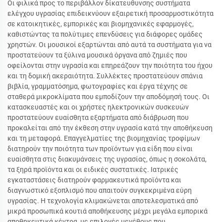
Οι φιλικά προς το περιβάλλον δίκατευθυνσης συστήματα
ελέγχου υγρασίας επιδεικνύουν εξαιρετική προσαρμοστικότητα
σε κατοικητικές, εμπορικές και βιομηχανικές εφαρμογές,
καθιστώντας τα πολύτιμες επενδύσεις για διάφορες ομάδες
χρηστών. Οι μουσικοί εξαρτώνται από αυτά τα συστήματα για να
προστατεύουν τα ξύλινα μουσικά όργανα από ζημιές που
οφείλονται στην υγρασία και επηρεάζουν την ποιότητα του ήχου
και τη δομική ακεραιότητα. Συλλέκτες προστατεύουν σπάνια
βιβλία, γραμματόσημα, φωτογραφίες και έργα τέχνης σε
σταθερά μικροκλίματα που εμποδίζουν την αποδόμησή τους. Οι
κατασκευαστές και οι χρήστες ηλεκτρονικών συσκευών
προστατεύουν ευαίσθητα εξαρτήματα από διάβρωση που
προκαλείται από την έκθεση στην υγρασία κατά την αποθήκευση
και τη μεταφορά. Επαγγελματίες της βιομηχανίας τροφίμων
διατηρούν την ποιότητα των προϊόντων για είδη που είναι
ευαίσθητα στις διακυμάνσεις της υγρασίας, όπως η σοκολάτα,
τα ξηρά προϊόντα και οι ειδικές συστατικές. Ιατρικές
εγκαταστάσεις διατηρούν φαρμακευτικά προϊόντα και
διαγνωστικό εξοπλισμό που απαιτούν συγκεκριμένα εύρη
υγρασίας. Η τεχνολογία κλιμακώνεται αποτελεσματικά από
μικρά προσωπικά κουτιά αποθήκευσης μέχρι μεγάλα εμπορικά
αποθηκευτικά κέντρα, με επιλογές μεγέθους που