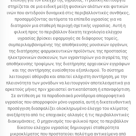
επιλογή για τον έλεγχο της υγρασίας. Η βασική λειτουργία
στηρίζεται σε μια ειδική μείξη φυσικών αλάτων και φυτικών
ινών που αντιδρούν δυναμικά στις περιβαλλοντικές συνθήκες,
προσαρμόζοντας αυτόματα τα επίπεδα υγρασίας για να
διατηρούν μια σταθερή περιοχή σχετικής υγρασίας. Αυτή η
φιλική προς το περιβάλλον δίκατη τεχνολογία ελέγχου
υγρασίας βρίσκει εφαρμογές σε διάφορους τομείς,
συμπεριλαμβανομένης της αποθήκευσης μουσικών οργάνων,
της διατήρησης φαρμακευτικών προϊόντων, της προστασίας
ηλεκτρονικών συσκευών, των υγραντορίων για σιγαρέτα, της
αποθήκευσης τροφίμων, της διατήρησης αρχειακών εγγράφων
και της συντήρησης ευαίσθητου εξοπλισμού. Το σύστημα
λειτουργεί αθόρυβα και απαιτεί ελάχιστη συντήρηση, με την
πλειονότητα των μονάδων να λειτουργούν αποτελεσματικά για
αρκετούς μήνες πριν χρειαστεί αντικατάσταση ή επαναφόρτιση.
Σε αντίθεση με τα παραδοσιακά μονόδρομα απορροφητικά
υγρασίας που απορροφούν μόνο υγρασία, αυτή η δικατευθυντική
προσέγγιση διασφαλίζει ολοκληρωμένο έλεγχο του κλίματος
ανεξάρτητα από τις εποχιακές αλλαγές ή τις περιβαλλοντικές
διακυμάνσεις. Ο μηχανισμός του φιλικού προς το περιβάλλον
δίκατου ελέγχου υγρασίας δημιουργεί σταθερότητα
μικροκλίματος που προστατεύει πολύτιμα αντικείμενα από