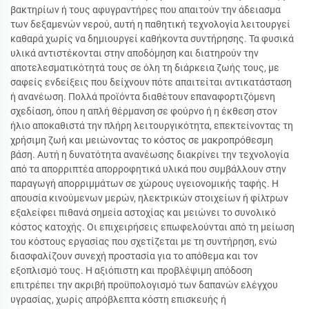
βακτηρίων ή τους αφυγραντήρες που απαιτούν την άδειασμα
των δεξαμενών νερού, αυτή η παθητική τεχνολογία λειτουργεί
καθαρά χωρίς να δημιουργεί καθήκοντα συντήρησης. Τα φυσικά
υλικά αντιστέκονται στην αποδόμηση και διατηρούν την
αποτελεσματικότητά τους σε όλη τη διάρκεια ζωής τους, με
σαφείς ενδείξεις που δείχνουν πότε απαιτείται αντικατάσταση
ή ανανέωση. Πολλά προϊόντα διαθέτουν επαναφορτιζόμενη
σχεδίαση, όπου η απλή θέρμανση σε φούρνο ή η έκθεση στον
ήλιο αποκαθιστά την πλήρη λειτουργικότητα, επεκτείνοντας τη
χρήσιμη ζωή και μειώνοντας το κόστος σε μακροπρόθεσμη
βάση. Αυτή η δυνατότητα ανανέωσης διακρίνει την τεχνολογία
από τα απορριπτέα απορροφητικά υλικά που συμβάλλουν στην
παραγωγή απορριμμάτων σε χώρους υγειονομικής ταφής. Η
απουσία κινούμενων μερών, ηλεκτρικών στοιχείων ή φίλτρων
εξαλείφει πιθανά σημεία αστοχίας και μειώνει το συνολικό
κόστος κατοχής. Οι επιχειρήσεις επωφελούνται από τη μείωση
του κόστους εργασίας που σχετίζεται με τη συντήρηση, ενώ
διασφαλίζουν συνεχή προστασία για το απόθεμα και τον
εξοπλισμό τους. Η αξιόπιστη και προβλέψιμη απόδοση
επιτρέπει την ακριβή προϋπολογισμό των δαπανών ελέγχου
υγρασίας, χωρίς απρόβλεπτα κόστη επισκευής ή