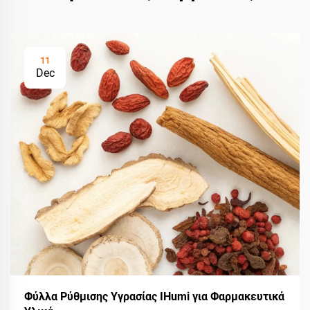
11
Dec
Φύλλα Ρύθμισης Υγρασίας IHumi για Φαρμακευτικά