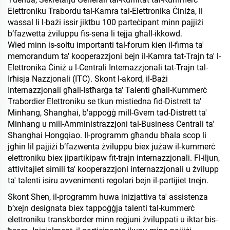
Elettroniku Trabordu tal-Kamra tal-Elettronika Ċiniża, li
wassal li l-bażi issir jiktbu 100 parteċipant minn pajjiżi
b’fazwetta żviluppu fis-sena li tejja għall-ikkowd.
Wied minn is-soltu importanti tal-forum kien il-firma ta'
memorandum ta' kooperazzjoni bejn il-Kamra tat-Trajn ta' l-
Elettronika Ċiniż u l-Centrali Internazzjonali tat-Trajn tal-
Irħisja Nazzjonali (ITC). Skont l-akord, il-Bażi
Internazzjonali għall-Istħarġa ta' Talenti għall-Kummerċ
Trabordier Elettroniku se tkun mistiedna fid-Distrett ta'
Minhang, Shanghai, b'appoġġ mill-Gvern tad-Distrett ta'
Minhang u mill-Amministrazzjoni tal-Business Centrali ta'
Shanghai Hongqiao. Il-programm għandu bħala scop li
jgħin lil pajjiżi b’fazwenta żviluppu biex jużaw il-kummerċ
elettroniku biex jipartikipaw fit-trajn internazzjonali. Fl-iljun,
attivitajiet simili ta' kooperazzjoni internazzjonali u żvilupp
ta' talenti isiru avvenimenti regolari bejn il-partijiet tnejn.
Skont Shen, il-programm huwa inizjattiva ta' assistenza
b’xejn designata biex tappoġġja talenti tal-kummerċ
elettroniku transkborder minn reġjuni żviluppati u iktar bis-