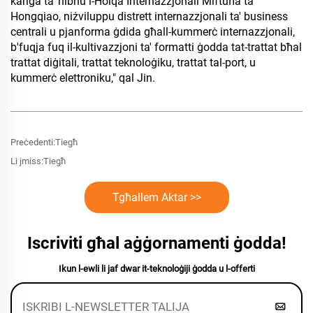
kariga ta' nibnu l-Ħolqa Internazzjonali Miftuħa ta'
Hongqiao, niżviluppu distrett internazzjonali ta' business
centrali u pjanforma ġdida għall-kummerċ internazzjonali,
b'fuqja fuq il-kultivazzjoni ta' formatti ġodda tat-trattat bħal
trattat diġitali, trattat teknoloġiku, trattat tal-port, u
kummerċ elettroniku," qal Jin.
Preċedenti:
Tiegħ
Li jmiss:
Tiegħ
Tgħallem Aktar >>
Iscriviti għal aġġornamenti ġodda!
Ikun l-ewli li jaf dwar it-teknoloġiji ġodda u l-offerti