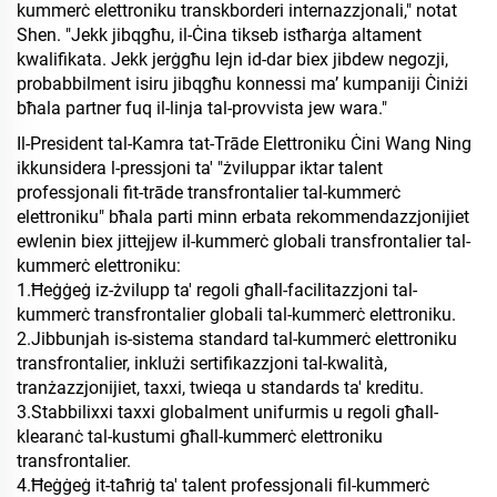
kummerċ elettroniku transkborderi internazzjonali," notat
Shen. "Jekk jibqgħu, il-Ċina tikseb istħarġa altament
kwalifikata. Jekk jerġgħu lejn id-dar biex jibdew negozji,
probabbilment isiru jibqgħu konnessi ma’ kumpaniji Ċiniżi
bħala partner fuq il-linja tal-provvista jew wara."
Il-President tal-Kamra tat-Trāde Elettroniku Ċini Wang Ning
ikkunsidera l-pressjoni ta' "żviluppar iktar talent
professjonali fit-trāde transfrontalier tal-kummerċ
elettroniku" bħala parti minn erbata rekommendazzjonijiet
ewlenin biex jittejjew il-kummerċ globali transfrontalier tal-
kummerċ elettroniku:
1.
Ħeġġeġ iz-żvilupp ta' regoli għall-facilitazzjoni tal-
kummerċ transfrontalier globali tal-kummerċ elettroniku.
2.
Jibbunjah is-sistema standard tal-kummerċ elettroniku
transfrontalier, inklużi sertifikazzjoni tal-kwalità,
tranżazzjonijiet, taxxi, twieqa u standards ta' kreditu.
3.
Stabbilixxi taxxi globalment unifurmis u regoli għall-
klearanċ tal-kustumi għall-kummerċ elettroniku
transfrontalier.
4.
Ħeġġeġ it-taħriġ ta' talent professjonali fil-kummerċ