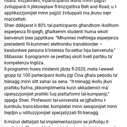
ħsara. Inizjalment, il-participants ikunu minn pajjiżi
żviluppanti li jikkowplaw fl-Inizzjattiva Belt and Road, u l-
applikazzjonijiet minn pajjiżi żviluppati ma jkunu xejn
maċċettati.
Shen ddikjarat li 80% tal-participants għandhom ikollhom
esperjenza fil-qiegħ, għalkemm studenti huma wkoll
benvenuti biex japplikaw. “Mhumiex meħtieġa esperjenza
preċedenti fil-kummerċ elettroniku transkborder —
kwalunkwe persuna b’interess fis-settur hija benvenuta,”
tibbassar. Il-programm se jwettaq ukoll livell partiku ta’
kompetenza Ingliża.
Il-programm huwa mistenni jibda fl-2020, meta l-ewwel
grupp ta’ 100 partecipant ikollu jiġi Ċina għala perjodu ta’
trenaġġ minn sitt xahar sa sena. “It-trenaġġ ikollu jkun
prattiku ħafna, jikkomplimenta kurzi akkademiċi ma’
operazzjonijiet prattiki fuq piattaformi tal-kumpaniji,”
spjega Shen. Professori tal-università se jgħallmu l-
kurrikulu trans-kborder, kompletat minn sessjonijiet minn
trejdjin u istituzzjonijiet speċjalizzati fit-trenaġġ.
Il-miżuri dettaljati tal-implementazzjoni se jinħolqu il-