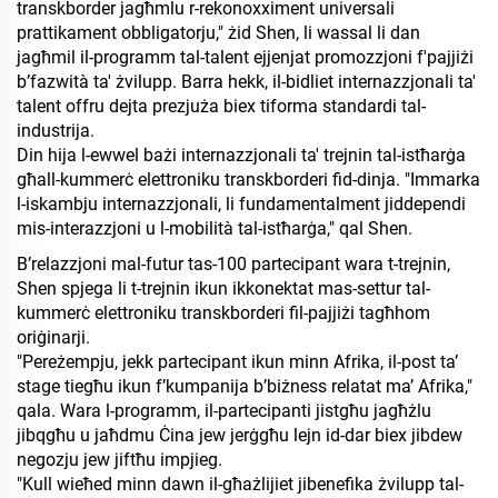
transkborder jagħmlu r-rekonoxximent universali
prattikament obbligatorju," żid Shen, li wassal li dan
jagħmil il-programm tal-talent ejjenjat promozzjoni f'pajjiżi
b’fazwità ta' żvilupp. Barra hekk, il-bidliet internazzjonali ta'
talent offru dejta prezjuża biex tiforma standardi tal-
industrija.
Din hija l-ewwel bażi internazzjonali ta' trejnin tal-istħarġa
għall-kummerċ elettroniku transkborderi fid-dinja. "Immarka
l-iskambju internazzjonali, li fundamentalment jiddependi
mis-interazzjoni u l-mobilità tal-istħarġa," qal Shen.
B’relazzjoni mal-futur tas-100 partecipant wara t-trejnin,
Shen spjega li t-trejnin ikun ikkonektat mas-settur tal-
kummerċ elettroniku transkborderi fil-pajjiżi tagħhom
oriġinarji.
"Pereżempju, jekk partecipant ikun minn Afrika, il-post ta’
stage tiegħu ikun f’kumpanija b’biżness relatat ma’ Afrika,"
qala. Wara l-programm, il-partecipanti jistgħu jagħżlu
jibqgħu u jaħdmu Ċina jew jerġgħu lejn id-dar biex jibdew
negozju jew jiftħu impjieg.
"Kull wieħed minn dawn il-għażlijiet jibenefika żvilupp tal-