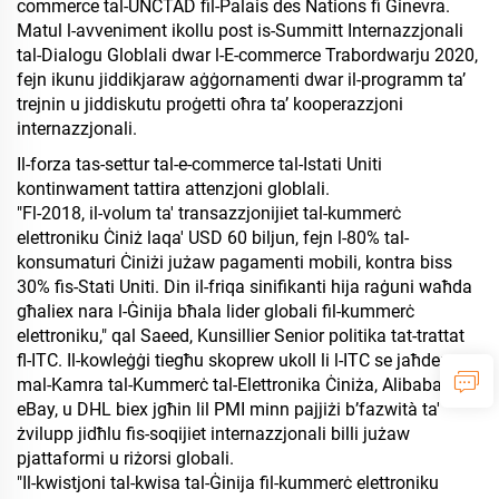
commerce tal-UNCTAD fil-Palais des Nations fi Ġinevra.
Matul l-avveniment ikollu post is-Summitt Internazzjonali
tal-Dialogu Globlali dwar l-E-commerce Trabordwarju 2020,
fejn ikunu jiddikjaraw aġġornamenti dwar il-programm ta’
trejnin u jiddiskutu proġetti oħra ta’ kooperazzjoni
internazzjonali.
Il-forza tas-settur tal-e-commerce tal-Istati Uniti
kontinwament tattira attenzjoni globlali.
"Fl-2018, il-volum ta' transazzjonijiet tal-kummerċ
elettroniku Ċiniż laqa' USD 60 biljun, fejn l-80% tal-
konsumaturi Ċiniżi jużaw pagamenti mobili, kontra biss
30% fis-Stati Uniti. Din il-friqa sinifikanti hija raġuni waħda
għaliex nara l-Ġinija bħala lider globali fil-kummerċ
elettroniku," qal Saeed, Kunsillier Senior politika tat-trattat
fl-ITC. Il-kowleġġi tiegħu skoprew ukoll li l-ITC se jaħdem
mal-Kamra tal-Kummerċ tal-Elettronika Ċiniża, Alibaba,
eBay, u DHL biex jgħin lil PMI minn pajjiżi b’fazwità ta'
żvilupp jidħlu fis-soqijiet internazzjonali billi jużaw
pjattaformi u riżorsi globali.
"Il-kwistjoni tal-kwisa tal-Ġinija fil-kummerċ elettroniku