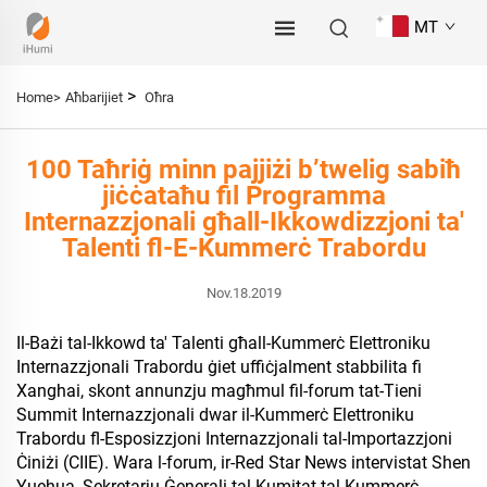
MT
>
Home>
Aħbarijiet
Oħra
100 Taħriġ minn pajjiżi b’twelig sabiħ
jiċċataħu fil Programma
Internazzjonali għall-Ikkowdizzjoni ta'
Talenti fl-E-Kummerċ Trabordu
Nov.18.2019
Il-Bażi tal-Ikkowd ta' Talenti għall-Kummerċ Elettroniku
Internazzjonali Trabordu ġiet uffiċjalment stabbilita fi
Xanghai, skont annunzju magħmul fil-forum tat-Tieni
Summit Internazzjonali dwar il-Kummerċ Elettroniku
Trabordu fl-Esposizzjoni Internazzjonali tal-Importazzjoni
Ċiniżi (CIIE). Wara l-forum, ir-Red Star News intervistat Shen
Yuehua, Sekretarju Ġenerali tal-Kumitat tal-Kummerċ