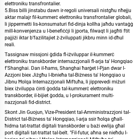
elettroniku transfrontalier.
5.
Biss billi jinstabu dawn ir-regoli universali nistgħu nħejju
aktar malajr fil-kummerċ elettroniku transfrontalier globali,
li jippermetti lis-konsumaturi fid-dinja kollha jaħdu vantaġġ
mill-konvenjenza u l-benefiċċji li jporta, filwaqt li jagħti ftit
pajjiżi iktar b’fazilitajiet ż-żviluppati jikbru minn id-dħul
reali.
Tassignaw missjoni ġdida fl-iżviluppar il-kummerċ
elettroniku transkborder internazzjonali fl-arja ta' Hongqiao
f'Shanghai. Dan il-ħams, Shanghai ħarġet l-Pjan dwar l-
Azzjoni biex Jiżgħu l-Ibnieħa tal-Biżness ta' Hongqiao u
Jibnu Ħolqa Internazzjonali Miftuħa, li jipprevedi miżuri
biex iżviluppa ċinti ġodda tal-kummerċ elettroniku
transkborder, il-bijiet ġodda, u l-prokurament multi-
nazzjonali fid-district.
Skont Jin Guojun, Vize-President tal-Amministrazzjoni tal-
District tal-Biżness ta' Hongqiao, l-arja ssir ħolqa għall-
ħidma tat-trattat diġitali transkborder u bażi ewlija għal
port diġitali tat-trattat tal-belt. "Fil-futur, aħna se nieħdu l-