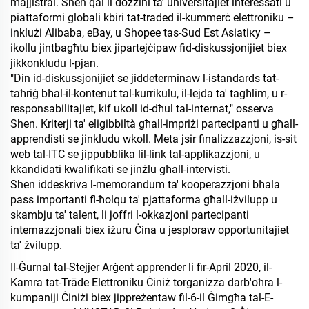
majjistral. Shen qal li dozzini ta’ universitajiet interessati u
piattaformi globali kbiri tat-traded il-kummerċ elettroniku –
inklużi Alibaba, eBay, u Shopee tas-Sud Est Asiatiку –
ikollu jintbagħtu biex jipartejċipaw fid-diskussjonijiet biex
jikkonkludu l-pjan.
"Din id-diskussjonijiet se jiddeterminaw l-istandards tat-
taħriġ bħal-il-kontenut tal-kurrikulu, il-lejda ta' tagħlim, u r-
responsabilitajiet, kif ukoll id-dħul tal-internat," osserva
Shen. Kriterji ta' eligibbiltà għall-impriżi partecipanti u għall-
apprendisti se jinkludu wkoll. Meta jsir finalizzazzjoni, is-sit
web tal-ITC se jippubblika lil-link tal-applikazzjoni, u
kkandidati kwalifikati se jinżlu għall-intervisti.
Shen iddeskriva l-memorandum ta' kooperazzjoni bħala
pass importanti fl-ħolqu ta' pjattaforma għall-iżvilupp u
skambju ta' talent, li joffri l-okkazjoni partecipanti
internazzjonali biex iżuru Ċina u jesploraw opportunitajiet
ta' żvilupp.
Il-Ġurnal tal-Stejjer Arġent apprender li fir-April 2020, il-
Kamra tat-Trāde Elettroniku Ċiniż torganizza darb'oħra l-
kumpaniji Ċiniżi biex jippreżentaw fil-6-il Ġimgħa tal-E-