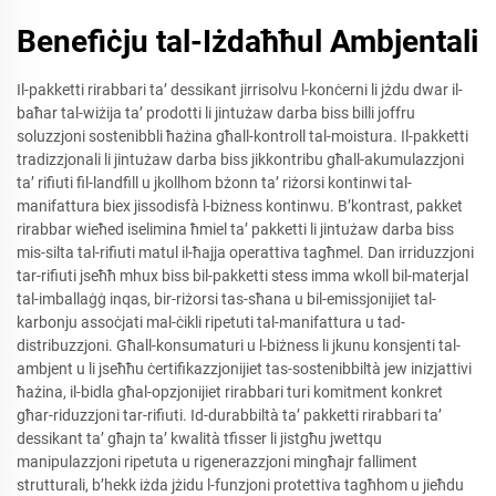
Benefiċju tal-Iżdaħħul Ambjentali
Il-pakketti rirabbari ta’ dessikant jirrisolvu l-konċerni li jżdu dwar il-
baħar tal-wiżija ta’ prodotti li jintużaw darba biss billi joffru
soluzzjoni sostenibbli ħażina għall-kontroll tal-moistura. Il-pakketti
tradizzjonali li jintużaw darba biss jikkontribu għall-akumulazzjoni
ta’ rifiuti fil-landfill u jkollhom bżonn ta’ riżorsi kontinwi tal-
manifattura biex jissodisfà l-biżness kontinwu. B’kontrast, pakket
rirabbar wieħed iselimina ħmiel ta’ pakketti li jintużaw darba biss
mis-silta tal-rifiuti matul il-ħajja operattiva tagħmel. Dan irriduzzjoni
tar-rifiuti jseħħ mhux biss bil-pakketti stess imma wkoll bil-materjal
tal-imballaġġ inqas, bir-riżorsi tas-sħana u bil-emissjonijiet tal-
karbonju assoċjati mal-ċikli ripetuti tal-manifattura u tad-
distribuzzjoni. Għall-konsumaturi u l-biżness li jkunu konsjenti tal-
ambjent u li jseħħu ċertifikazzjonijiet tas-sostenibbiltà jew inizjattivi
ħażina, il-bidla għal-opzjonijiet rirabbari turi komitment konkret
għar-riduzzjoni tar-rifiuti. Id-durabbiltà ta’ pakketti rirabbari ta’
dessikant ta’ għajn ta’ kwalità tfisser li jistgħu jwettqu
manipulazzjoni ripetuta u rigenerazzjoni mingħajr falliment
strutturali, b’hekk iżda jżidu l-funzjoni protettiva tagħhom u jieħdu