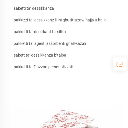
saketti ta’ dessikkanza
pakkiżzi ta’ dessikkanz li jistgħu jittużaw ħajja u ħajja
pakketti ta' dessikant ta' silika
pakketti ta’ aġenti assorbenti għall-każali
sakett ta’ dessikkanza b’talba
pakketti ta’ ħażżan personalizzati