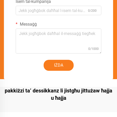
Isem tal-kumpanija
0/200
Messaġġ
0/1000
IŻDA
pakkiżzi ta’ dessikkanz li jistgħu jittużaw ħajja
u ħajja