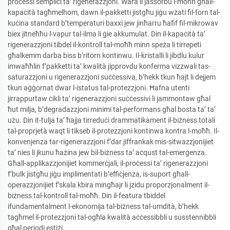
proċessi sempliċi ta’ rigenerazzjoni. Wara li jassorbu l-moħħ għall-
kapaċità tagħmelhom, dawn il-pakketti jistgħu jiġu wżati fil-forn tal-
kuċina standard b’temperaturi baxxi jew jinħarru ħafif fil-mikrowav
biex jitneħħu l-vapur tal-ilma li ġie akkumulat. Din il-kapaċità ta’
rigenerazzjoni tibdel il-kontroll tal-moħħ minn speża li tirrepeti
għalkemm darba biss b’ritorn kontinwu. Il-kristalli li jibdlu kulur
imwaħħlin f’pakketti ta’ kwalità jipprovdu konferma vizzwali tas-
saturazzjoni u rigenerazzjoni suċċessiva, b’hekk tkun ħajt li dejjem
tkun aġġornat dwar l-istatus tal-protezzjoni. Ħafna utenti
jirrappurtaw ċikli ta’ rigenerazzjoni suċċessivi li jammontaw għal
ħut milja, b’degradazzjoni minimi tal-performans għal bosta ta’ ta’
użu. Din it-tulja ta’ ħajja tirreduċi drammatikament il-biżness totali
tal-proprjetà waqt li tikseb il-protezzjoni kontinwa kontra l-moħħ. Il-
konvenjenza tar-rigenerazzjoni f’dar jiffrankak mis-sitwazzjonijiet
ta’ nies li jkunu ħażina jew bil-biżness ta’ aċqust tal-emerġenza.
Għall-applikazzjonijiet kommerċjali, il-proċessi ta’ rigenerazzjoni
f’bulk jistgħu jiġu implimentati b’effiċjenza, is-suport għall-
operazzjonijiet f’skala kbira mingħajr li jzidu proporzjonalment il-
biżness tal-kontroll tal-moħħ. Din il-featura tbiddel
ifundamentalment l-ekonomija tal-biżness tal-umdità, b’hekk
tagħmel il-protezzjoni tal-ogħla kwalità aċċessibbli u susstennibbli
għal perjodi estiżi.