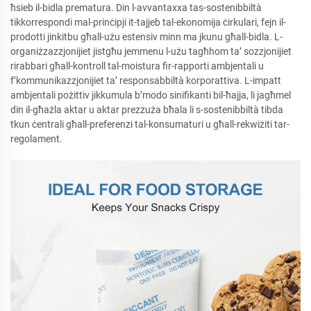
ħsieb il-bidla prematura. Din l-avvantaxxa tas-sostenibbiltà
tikkorrespondi mal-prinċipji it-tajjeb tal-ekonomija ċirkulari, fejn il-
prodotti jinkitbu għall-użu estensiv minn ma jkunu għall-bidla. L-
organiżzazzjonijiet jistgħu jemmenu l-użu tagħhom ta’ sozzjonijiet
rirabbari għall-kontroll tal-moistura fir-rapporti ambjentali u
f’kommunikazzjonijiet ta’ responsabbiltà korporattiva. L-impatt
ambjentali pożittiv jikkumula b’modo sinifikanti bil-ħajja, li jagħmel
din il-għażla aktar u aktar prezzuża bħala li s-sostenibbiltà tibda
tkun ċentrali għall-preferenzi tal-konsumaturi u għall-rekwiżiti tar-
regolament.