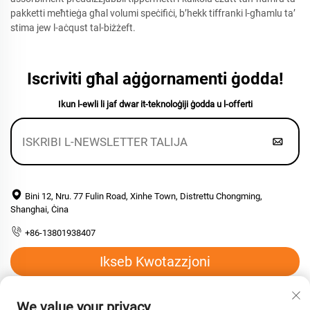
pakketti meħtieġa għal volumi speċifiċi, b’hekk tiffranki l-għamlu ta’
stima jew l-aċqust tal-biżżeft.
Iscriviti għal aġġornamenti ġodda!
Ikun l-ewli li jaf dwar it-teknoloġiji ġodda u l-offerti
Bini 12, Nru. 77 Fulin Road, Xinhe Town, Distrettu Chongming,
Shanghai, Ċina
+86-13801938407
Ikseb Kwotazzjoni
Email:
[email protected]
We value your privacy