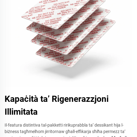
Kapaċità ta’ Rigenerazzjoni
Illimitata
Il-featura distintiva tal-pakketti ririkuprabbla ta’ dessikant hija l-
biżness tagħmelhom jirritornaw għall-effikarja sħiħa permezz ta’