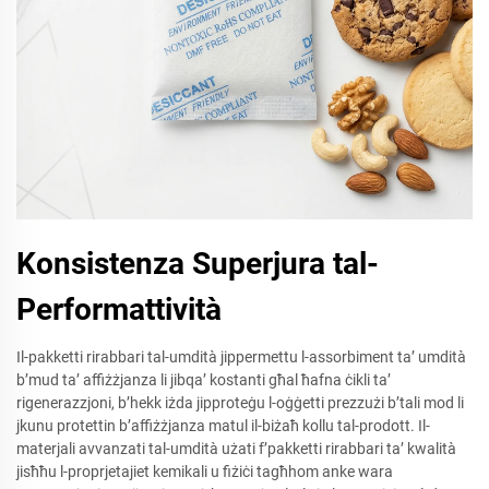
Konsistenza Superjura tal-
Performattività
Il-pakketti rirabbari tal-umdità jippermettu l-assorbiment ta’ umdità
b’mud ta’ affiżżjanza li jibqa’ kostanti għal ħafna ċikli ta’
rigenerazzjoni, b’hekk iżda jipproteġu l-oġġetti prezzużi b’tali mod li
jkunu protettin b’affiżżjanza matul il-biżaħ kollu tal-prodott. Il-
materjali avvanzati tal-umdità użati f’pakketti rirabbari ta’ kwalità
jisħħu l-proprjetajiet kemikali u fiżiċi tagħhom anke wara