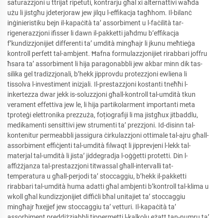
saturazzjoni u ttrijat ripetuti, kontrarju għal xi alternattivi waħda
użu li jistgħu jdeterjoraw jew jilqu l-effikacja tagħhom. Il-bilanċ
inġinieristiku bejn il-kapaċità ta’ assorbiment u l-faċilità tar-
rigenerazzjoni ifisser li dawn il-pakketti jaħdmu b’effikacja
f’kundizzjonijiet differenti ta’ umdità mingħajr li jkunu meħtieġa
kontroll perfett tal-ambjent. Ħafna formulazzjonijiet rirabbari joffru
ħsara ta’ assorbiment li hija paragonabbli jew akbar minn dik tas-
silika gel tradizzjonali, b’hekk jipprovdu protezzjoni ewliena li
tissolva l-investiment inizjali. Il-prestazzjoni kostanti tneħħi l-
inkertezza dwar jekk is-soluzzjoni għall-kontroll tal-umdità tkun
verament effettiva jew le, li hija partikolarment importanti meta
tproteġi elettronika prezzuża, foțiografiji li ma jistgħux jitbaddlu,
medikamenti sensittivi jew strumenti ta’ prezzjoni. Id-disinn tal-
kontenitur permeabbli jassigura ċirkulazzjoni ottimale tal-ajru għall-
assorbiment effiċjenti tal-umdità filwaqt li jipprevjeni l-lekk tal-
materjal tal-umdità li jista’ jiddegradja l-oġġetti protetti. Din l-
affiżżjanza tal-prestazzjoni titwassal għall-intervalli tat-
temperatura u għall-perjodi ta’ stoccaggiu, b’hekk il-pakketti
rirabbari tal-umdità huma adatti għal ambjenti b’kontroll tal-klima u
wkoll għal kundizzjonijiet diffiċli bħal unitajiet ta’ stoccaggiu
mingħajr ħxejjef jew stoccaggiu ta’ vetturi. Il-kapaċità ta’
assorbiment preddiżzjabbli tippermetti l-kalkolu eżatt tan-numru ta’