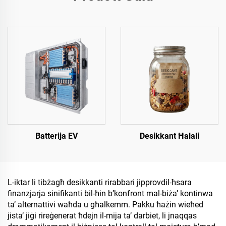
Batterija EV
Desikkant Ħalali
L-iktar li tibżagħ desikkanti rirabbari jipprovdil-ħsara
finanzjarja sinifikanti bil-ħin b’konfront mal-biża’ kontinwa
ta’ alternattivi waħda u għalkemm. Pakku ħażin wieħed
jista’ jiġi rireġenerat ħdejn il-mija ta’ darbiet, li jnaqqas