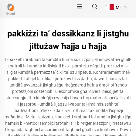
MT
pakkiżzi ta’ dessikkanz li jistgħu
jittużaw ħajja u ħajja
Il-pakketti rirabbari tal-umdità huma soluzzjonijiet innowattivi għall-
kontroll tal-umdità iddisinjati biex jipprotejju oġġetti prezzużi mis-
silġ tal-umdità permezz ta' ċikli ta' użu ripetuti. Kontrarjament mal-
pakketti tal-ġel ta' silika li jintużaw biss darba, dawn il-barras tal-
umdità avvanzati jistgħu jiġu rireġenerati ħafna drabi, offrendo
protezzjoni sostenibbli u ekonomika għal diversi besojijiet ta'
stoccaggju. It-teknoloġija ewlenija tinsab fuq materjali speċjalizzati
li jassorbu l-umdità li jaqsu l-vapur tal-ilma mis-seħħ ta'
madwarhom, b’hekk iżda l-livelli ottimali tal-umdità f’ispazji
mgħaddla. Meta jispiżżnu, il-pakketti rirabbari tal-umdità jistgħu jiġu
ħamsin bil-metodi sempliċi tat-taħlis, li bir-rigenerazzjoni jirrestawru
l-kapaċità tagħmel assorbiment tagħmel għall-użu kontinwu. Dawn