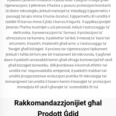
il-pakketti jkollhom indikaturi li jibdlu kulur li jsegna l-ħtieġa għall-
riġenerazzjoni, li jeliminaw il-ħażina u jassuru protezzjoni konstanti.
Id-disinn teknoloġiku jinkludi materjali ta' imballaġġ li jippermettu l-
passaġġ tal-ajru imma li huma duraturi, li jippermettu lil l-umdità li
teddlet fil-barras imma li jżidu l-barras b’sigurtà. Il-applikazzjonijiet
jistendu f’ħafna inustrijiet u użi personali, inklużi l-isstoccaggju ta’
elettronika, il-preservazzjoni ta’ farmaci, il-protezzjoni ta’
attrezzatura tal-kamera, il-pakkettar tal-ikel, il-mexxej ta’ kaxxi tal-
istrumenti, il-każetti, il-kabinetti għall-armi, u l-isstoccaggju ta’
ħwejjet għall-biżżejjed. Il-proċess tar-riġenerazzjoni tipikament
jinkludi t-taħlis bil-forn jew bit-treatament bil-mikroonda, li jagħmel
dawn il-pakketti aċċessibbli kemm għall-oħrajja kommerċjali kif ukoll
għall-biżzejjed domestiku. Billi jkombinaw il-kontroll effettiv tal-
umdità ma’ responsabbiltà ambjentali, il-pakketti rirabbari tal-
umdità jirrappreżentaw evoluzzjoni prattika fit-teknoloġija tal-
immaniġment tal-umdità li tisservi kemm il-besojijiet ta’ protezzjoni
immedjata kif ukoll l-għanijiet ta’ sostenibilità fit-tul.
Rakkomandazzjonijiet għal
Prodott Ġdid