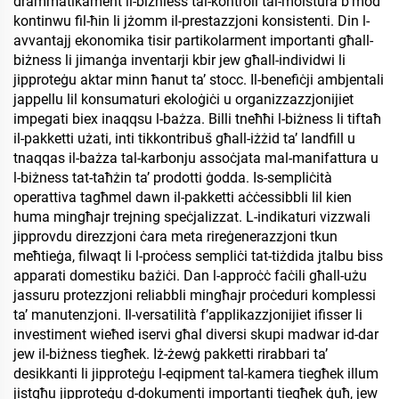
drammatikament il-biżniess tal-kontroll tal-moistura b’mod
kontinwu fil-ħin li jżomm il-prestazzjoni konsistenti. Din l-
avvantajj ekonomika tisir partikolarment importanti għall-
biżness li jimanġa inventarji kbir jew għall-individwi li
jipproteġu aktar minn ħanut ta’ stocc. Il-benefiċji ambjentali
jappellu lil konsumaturi ekoloġiċi u organizzazzjonijiet
impegati biex inaqqsu l-bażza. Billi tneħħi l-biżness li tiftaħ
il-pakketti użati, inti tikkontribuš għall-iżżid ta’ landfill u
tnaqqas il-bażza tal-karbonju assoċjata mal-manifattura u
l-biżness tat-taħżin ta’ prodotti ġodda. Is-sempliċità
operattiva tagħmel dawn il-pakketti aċċessibbli lil kien
huma mingħajr trejning speċjalizzat. L-indikaturi vizzwali
jipprovdu direzzjoni ċara meta rireġenerazzjoni tkun
meħtieġa, filwaqt li l-proċess sempliċi tat-tiżdida jtalbu biss
apparati domestiku bażiċi. Dan l-approċċ faċili għall-użu
jassuru protezzjoni reliabbli mingħajr proċeduri komplessi
ta’ manutenzjoni. Il-versatilità f’applikazzjonijiet ifisser li
investiment wieħed iservi għal diversi skupi madwar id-dar
jew il-biżness tiegħek. Iż-żewġ pakketti rirabbari ta’
desikkanti li jipproteġu l-eqipment tal-kamera tiegħek illum
jistgħu jipproteġu d-dokumenti importanti tiegħek ġuħ, jew