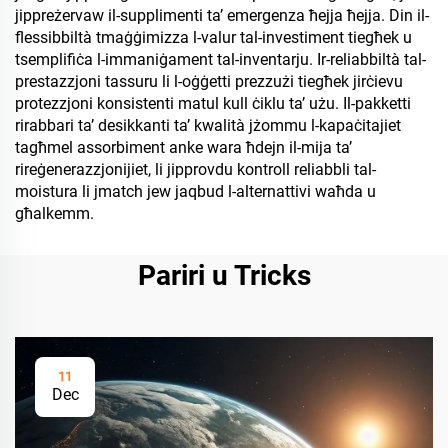
jippreżervaw il-supplimenti ta’ emergenza ħejja ħejja. Din il-
flessibbiltà tmaġġimizza l-valur tal-investiment tiegħek u
tsemplifiċa l-immaniġament tal-inventarju. Ir-reliabbiltà tal-
prestazzjoni tassuru li l-oġġetti prezzużi tiegħek jirċievu
protezzjoni konsistenti matul kull ċiklu ta’ użu. Il-pakketti
rirabbari ta’ desikkanti ta’ kwalità jżommu l-kapaċitajiet
tagħmel assorbiment anke wara ħdejn il-mija ta’
rireġenerazzjonijiet, li jipprovdu kontroll reliabbli tal-
moistura li jmatch jew jaqbud l-alternattivi waħda u
għalkemm.
Pariri u Tricks
11
Dec