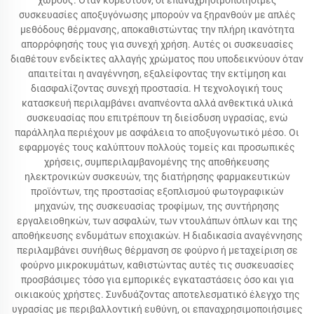
χώρους. Όταν κορεστούν, οι επαναχρησιμοποιήσιμες
συσκευασίες αποξυγόνωσης μπορούν να ξηρανθούν με απλές
μεθόδους θέρμανσης, αποκαθιστώντας την πλήρη ικανότητα
απορρόφησής τους για συνεχή χρήση. Αυτές οι συσκευασίες
διαθέτουν ενδείκτες αλλαγής χρώματος που υποδεικνύουν όταν
απαιτείται η αναγέννηση, εξαλείφοντας την εκτίμηση και
διασφαλίζοντας συνεχή προστασία. Η τεχνολογική τους
κατασκευή περιλαμβάνει αναπνέοντα αλλά ανθεκτικά υλικά
συσκευασίας που επιτρέπουν τη διείσδυση υγρασίας, ενώ
παράλληλα περιέχουν με ασφάλεια το αποξυγονωτικό μέσο. Οι
εφαρμογές τους καλύπτουν πολλούς τομείς και προσωπικές
χρήσεις, συμπεριλαμβανομένης της αποθήκευσης
ηλεκτρονικών συσκευών, της διατήρησης φαρμακευτικών
προϊόντων, της προστασίας εξοπλισμού φωτογραφικών
μηχανών, της συσκευασίας τροφίμων, της συντήρησης
εργαλειοθηκών, των ασφαλών, των ντουλάπων όπλων και της
αποθήκευσης ενδυμάτων εποχιακών. Η διαδικασία αναγέννησης
περιλαμβάνει συνήθως θέρμανση σε φούρνο ή μεταχείριση σε
φούρνο μικροκυμάτων, καθιστώντας αυτές τις συσκευασίες
προσβάσιμες τόσο για εμπορικές εγκαταστάσεις όσο και για
οικιακούς χρήστες. Συνδυάζοντας αποτελεσματικό έλεγχο της
υγρασίας με περιβαλλοντική ευθύνη, οι επαναχρησιμοποιήσιμες