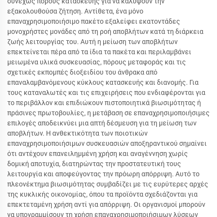
συνεχώς πόρους κατασκευής για να καλύψουν την
εξακολουθούσα ζήτηση. Αντίθετα, ένα μόνο
επαναχρησιμοποιήσιμο πακέτο εξαλείφει εκατοντάδες
μονοχρήστες μονάδες από τη ροή αποβλήτων κατά τη διάρκεια
ζωής λειτουργίας του. Αυτή η μείωση των αποβλήτων
επεκτείνεται πέρα από τα ίδια τα πακέτα και περιλαμβάνει
μειωμένα υλικά συσκευασίας, πόρους μεταφοράς και τις
σχετικές εκπομπές διοξειδίου του άνθρακα από
επαναλαμβανόμενους κύκλους κατασκευής και διανομής. Για
τους καταναλωτές και τις επιχειρήσεις που ενδιαφέρονται για
το περιβάλλον και επιδιώκουν πιστοποιητικά βιωσιμότητας ή
πράσινες πρωτοβουλίες, η μετάβαση σε επαναχρησιμοποιήσιμες
επιλογές αποδεικνύει μια απτή δέσμευση για τη μείωση των
αποβλήτων. Η ανθεκτικότητα των ποιοτικών
επαναχρησιμοποιήσιμων συσκευασιών αποξηραντικού σημαίνει
ότι αντέχουν επανειλημμένη χρήση και αναγέννηση χωρίς
δομική αποτυχία, διατηρώντας την προστατευτική τους
λειτουργία και αποφεύγοντας την πρόωρη απόρριψη. Αυτό το
πλεονέκτημα βιωσιμότητας συμβαδίζει με τις ευρύτερες αρχές
της κυκλικής οικονομίας, όπου τα προϊόντα σχεδιάζονται για
επεκτεταμένη χρήση αντί για απόρριψη. Οι οργανισμοί μπορούν
να υπογραμμίσουν τη χρήση επαναχρησιμοποιήσιμων λύσεων