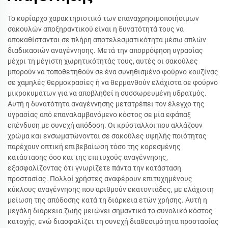
Το κυρίαρχο χαρακτηριστικό των επαναχρησιμοποιήσιμων
σακουλών αποξηραντικού είναι η δυνατότητά τους να
αποκαθίστανται σε πλήρη αποτελεσματικότητα μέσω απλών
διαδικασιών αναγέννησης. Μετά την απορρόφηση υγρασίας
μέχρι τη μέγιστη χωρητικότητάς τους, αυτές οι σακούλες
μπορούν να τοποθετηθούν σε ένα συνηθισμένο φούρνο κουζίνας
σε χαμηλές θερμοκρασίες ή να θερμανθούν ελάχιστα σε φούρνο
μικροκυμάτων για να αποβληθεί η συσσωρευμένη υδρατμός.
Αυτή η δυνατότητα αναγέννησης μετατρέπει τον έλεγχο της
υγρασίας από επαναλαμβανόμενο κόστος σε μία εφάπαξ
επένδυση με συνεχή απόδοση. Οι κρύσταλλοι που αλλάζουν
χρώμα και ενσωματώνονται σε σακούλες υψηλής ποιότητας
παρέχουν οπτική επιβεβαίωση τόσο της κορεσμένης
κατάστασης όσο και της επιτυχούς αναγέννησης,
εξασφαλίζοντας ότι γνωρίζετε πάντα την κατάσταση
προστασίας. Πολλοί χρήστες αναφέρουν επιτυχημένους
κύκλους αναγέννησης που αριθμούν εκατοντάδες, με ελάχιστη
μείωση της απόδοσης κατά τη διάρκεια ετών χρήσης. Αυτή η
μεγάλη διάρκεια ζωής μειώνει σημαντικά το συνολικό κόστος
κατοχής, ενώ διασφαλίζει τη συνεχή διαθεσιμότητα προστασίας