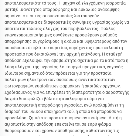
αποτελεσματικότητά τους. Η μηχανικά ελεγχόμενη ισορροπία
μεταξύ ικανότητας απορρόφησης και ευκολίας ανάκαμψης
σημαίνει ότι αυτές οι συσκευασίες λειτουργούν
αποτελεσματικά σε διαφορετικές συνθήκες υγρασίας χωρίς να
απαιτείται τέλειος έλεγχος του περιβάλλοντος. Πολλές
επαναχρησιμοποιήσιμες συνθέσεις προσφέρουν ρυθμούς
απορρόφησης συγκρίσιμους ή ακόμα και υψηλότερους από τον
παραδοσιακό πηλό του πυριτίου, παρέχοντας πρωτοκλασάτη
προστασία που δικαιολογεί την αρχική επένδυση. Η σταθερή
απόδοση εξαλείφει την αβεβαιότητα σχετικά με το κατά πόσο η
λύση ελέγχου της υγρασίας λειτουργεί πραγματικά, γεγονός
ιδιαίτερα σημαντικό όταν πρόκειται για την προστασία
πολύτιμων ηλεκτρονικών συσκευών, αναντικατάστατων
φωτογραφιών, ευαίσθητων φαρμάκων ή ακριβών οργάνων.
Σχεδιασμένος για να επιτρέπει τη διαπερατότητα ο αεροστεγής
δοχείο διασφαλίζει βέλτιστη κυκλοφορία αέρα για
αποτελεσματική απορρόφηση υγρασίας, ενώ προλαμβάνει τη
διαρροή του υλικού αποξηραντικού, η οποία θα μπορούσε να
προκαλέσει ζημιά στα προστατευόμενα αντικείμενα. Αυτή η
αξιοπιστία στην απόδοση επεκτείνεται σε ευρύ φάσμα
θερμοκρασιών και χρόνων αποθήκευσης, καθιστώντας τις