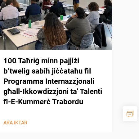
100 Taħriġ minn pajjiżi
Ihu
b’twelig sabiħ jiċċataħu fil
Sol
Programma Internazzjonali
Kon
għall-Ikkowdizzjoni ta' Talenti
Dir
fl-E-Kummerċ Trabordu
ARA 
ARA IKTAR