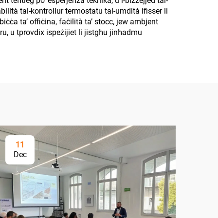
ent teħtieġ po’ esperjenza teknika, u l-biżżejjed tal-
bilità tal-kontrollur termostatu tal-umdità ifisser li
iċċa ta’ offiċina, faċilità ta’ stocc, jew ambjent
ajru, u tprovdix ispeżijiet li jistgħu jinħadmu
11
2
Dec
Ap