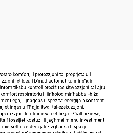
ostro komfort, il-protezzjoni tal-proprjetà u l-
dizzjonijiet ideali b’mud automatiku mingħajr
 Intom tiksbu kontroll preċiż tas-sitwazzjoni tal-ajru
diskomfort respiratorju li jinħoloq minħabba l-biża‘
 meħtieġa, li jnaqqas l-ispeż ta’ enerġija b’konfront
tajiet inqas u f’ħajja itwal tal-eżekuzzjoni,
a’ operazzjoni li mhumiex meħtieġa. Għall-biżness,
żulta f’lossijiet kostużi, li jagħmel minnu investiment
w mis-soltu residenzjali ż-żgħar sa l-ispazji