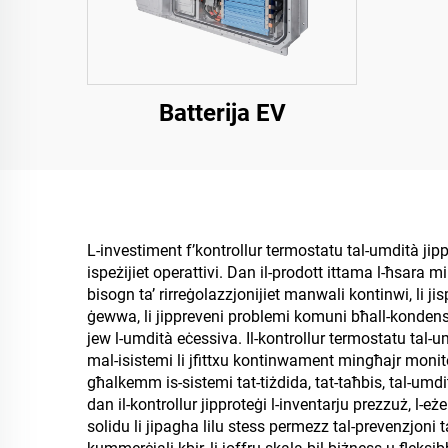
Batterija EV
L-investiment f’kontrollur termostatu tal-umdità jippro
ispeżijiet operattivi. Dan il-prodott ittama l-ħsara
bisogn ta’ rirreġolazzjonijiet manwali kontinwi, li ji
ġewwa, li jippreveni problemi komuni bħall-kondens fuq 
jew l-umdità eċessiva. Il-kontrollur termostatu tal-um
mal-isistemi li jfittxu kontinwament mingħajr monitoraġġ
għalkemm is-sistemi tat-tiżdida, tat-taħbis, tal-umd
dan il-kontrollur jipproteġi l-inventarju prezzuż, l-eże
solidu li jipagha lilu stess permezz tal-prevenzjoni t