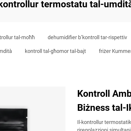
kontrollur termostatu tal-umdit
trollur tal-moħħ
dehumidifier b’kontroll tar-rispettiv
umdità
kontroll tal-għomor tal-bajt
friżer Kummer
Kontroll Amb
Biżness tal-
Il-kontrollur termostatik
riregolazzjoni simultan