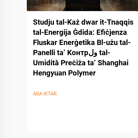
Studju tal-Każ dwar it-Tnaqqis
tal-Energija Ġdida: Efiċjenza
Fluskar Enerġetika Bl-użu tal-
Panelli ta’ Kонтрول tal-
Umidità Preċiża ta’ Shanghai
Hengyuan Polymer
ARA IKTAR