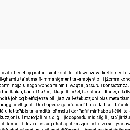
vdix benefiċji prattiċi sinifikanti li jinfluwenzaw direttament il-v
 mill-għamlu ta’ stima fl-immaniġment tal-ambjent billi jżomm kon
sparmi ħejja u ħaġa waħda fil-ħin filwaqt li jassuru l-konsistenza.
il-bieb, l-oduri ħażini, il-legn li jinżel, il-pintura li tinqer, u l-
dità joħloq b’effiċjenza billi jattiva l-eżekuzzjoni biss meta tkun
 intelliġenti. Din l-operazzjoni ‘smart’ tirriżulta f’billi ta’ utili
ità u tat-taħbis tal-umdità jgħmelu iktar ħafif minħabba l-ċikli t
kuzzjoni u l-materjali mis-silġ li jiddependu mis-silġ li jista’ jirri
ad-danni. Id-deviċe jis-suq għal applikazzjonijiet diversi li jvarja