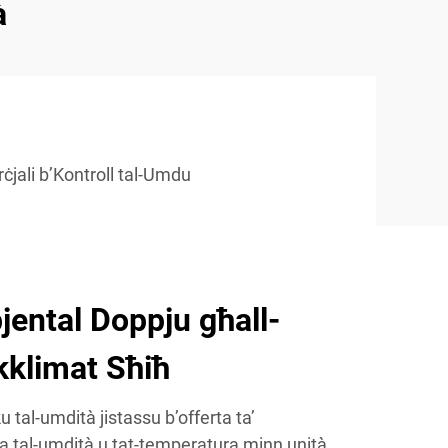
à
ċjali b’Kontroll tal-Umdu
jental Doppju għall-
Ikklimat Sħiħ
u tal-umdità jistassu b’offerta ta’
ja tal-umdità u tat-temperatura minn unità