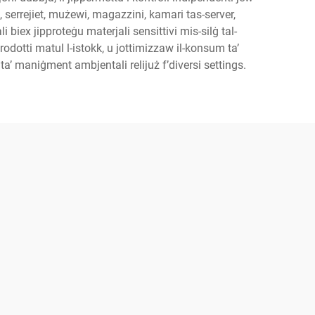
i, serrejiet, mużewi, magazzini, kamari tas-server,
li biex jipproteġu materjali sensittivi mis-silġ tal-
rodotti matul l-istokk, u jottimizzaw il-konsum ta’
 ta’ maniġment ambjentali relijuż f’diversi settings.