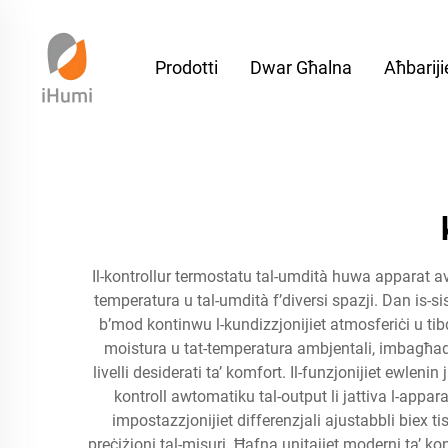
Prodotti
Dwar Għalna
Aħbariji
Il-kontrollur termostatu tal-umdità huwa apparat avvan
temperatura u tal-umdità f’diversi spazji. Dan is-s
b’mod kontinwu l-kundizzjonijiet atmosferiċi u tibdel
moistura u tat-temperatura ambjentali, imbagħad jat
livelli desiderati ta’ komfort. Il-funzjonijiet ewleni
kontroll awtomatiku tal-output li jattiva l-apparat
impostazzjonijiet differenzjali ajustabbli biex tista
preċiżjoni tal-misuri. Ħafna unitajiet moderni ta’ ko