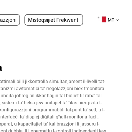
tazzjoni
Mistoqsijiet Frekwenti
MT
à
imali billi jikkontrolla simultanjament il-livelli tat-
kkaniżmi awtomatiċi ta’ rregolazzjoni biex tmonitora
ità joħroġ bil-ikkar ħajjin tal-bidliet fir-raba’ tal-
stemi ta’ ħelsa jew unitajiet ta’ ħlas biex jiżda l-
l-konfigurazzjoni programmabbli tal-punt ta’ sett, u l-
terfaċċi ta’ displej diġitali għall-monitorja faċli,
pparat, u kapacitajiet ta’ kalibrazzjoni li jassuru l-
oni dubbja, li jippermettu l-kontroll indipendenti jew