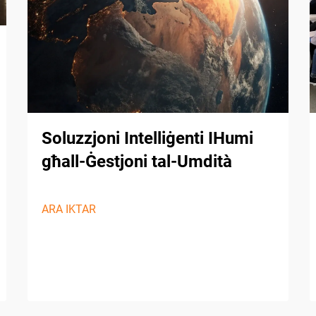
Soluzzjoni Intelliġenti IHumi
għall-Ġestjoni tal-Umdità
ARA IKTAR