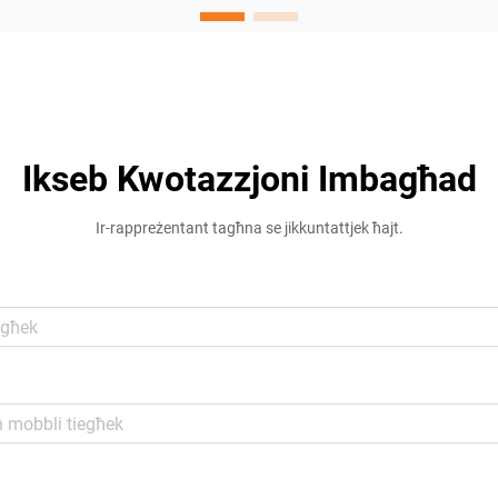
Ikseb Kwotazzjoni Imbagħad
Ir-rappreżentant tagħna se jikkuntattjek ħajt.