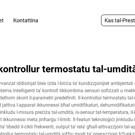
et
Kontattina
Kas tal-Pres
kontrollur termostatu tal-umdit
zat iddisinjat biex iżda l-biċċa ta’ kundizzjonijiet ambjentali ott
istema intelligenti ta’ kontroll tikkombina sensuri sofiżzati u me
hom skont il-parametri predefiniti. Il-kontrollur termostatu tal-umd
tiva l-apparat ikkunnessi bħal umidifikaturi, dehumidifikaturi, si
n jinkludu l-misura preċiża tal-umdità, is-sensur tat-temperatura, i
 ikkunnessi meta jinħarġu l-limiti. Il-featuri teknoloġiċi jinkludu in
’ tibedd il-ċikli frekwenti, output ta’ rela’ għall-attivazzjoni tal-a
ntrollur termostatu tal-umdità joffru modi ta’ operazzjoni b’funkzj