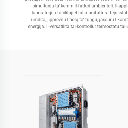
simultanju ta’ kemm il-fatturi ambjentali. Il-appl
laboratorji u faċilitajiet tal-manifattura fejn ista
umdità, jipprevnu l-ħolq ta’ funġu, jassuru l-komf
enerġija. Il-versatilità tal-kontrollur termostatu t