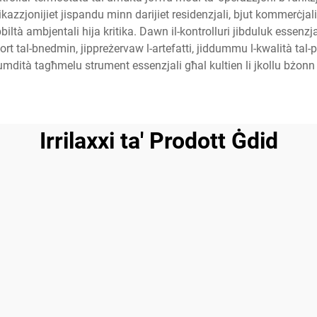
ikazzjonijiet jispandu minn darijiet residenzjali, bjut kommerċjal
bbiltà ambjentali hija kritika. Dawn il-kontrolluri jibduluk essenzja
ort tal-bnedmin, jippreżervaw l-artefatti, jiddummu l-kwalità tal-p
al-umdità tagħmelu strument essenzjali għal kultien li jkollu bżonn
Irrilaxxi ta' Prodott Ġdid