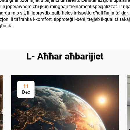
biltà għal bżonnijiet u biljanzi differenti. L-installazzjoni tipikam
bli li joperawhom chi jkun mingħajr trejnament speċjalizzat. Ir-rilja
a mis-sit, li jipprovdix qalb ħeles irrispettu għall-ħajja ta’ dar, b
joni li tiffranka l-komfort, tipproteġi l-beni, ttejjeb il-qualità tal-
għalik.
L- Aħħar aħbarijiet
11
Dec