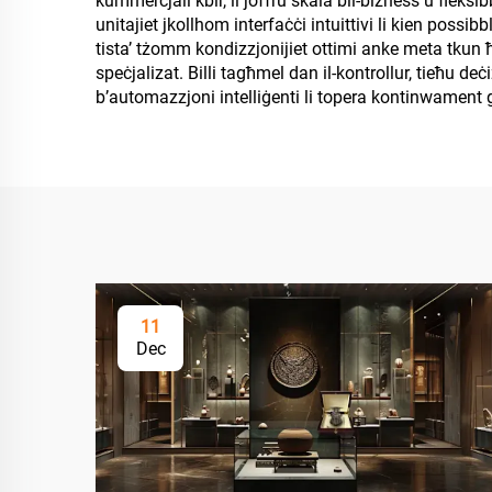
kummerċjali kbir, li joffru skala bil-biżness u fleksib
unitajiet jkollhom interfaċċi intuittivi li kien possib
tista’ tżomm kondizzjonijiet ottimi anke meta tkun ħarġ
speċjalizat. Billi tagħmel dan il-kontrollur, tieħu deċiż
b’automazzjoni intelliġenti li topera kontinwament 
11
Dec