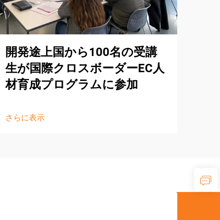
開発途上国から100名の受講
イフ
生が国際クロスボーダーEC人
世
材育成プログラムに参加
シ
さらに表示
さら