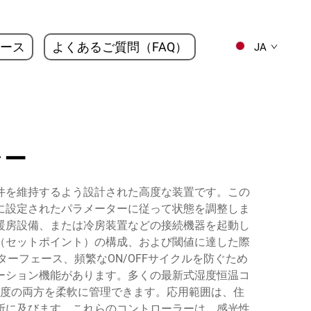
ース
よくあるご質問（FAQ）
JA
ラー
件を維持するよう設計された高度な装置です。この
に設定されたパラメーターに従って状態を調整しま
暖房設備、または冷房装置などの接続機器を起動し
（セットポイント）の構成、および閾値に達した際
ーフェース、頻繁なON/OFFサイクルを防ぐため
ーション機能があります。多くの最新式湿度恒温コ
度の両方を柔軟に管理できます。応用範囲は、住
所に及びます。これらのコントローラーは、感光性