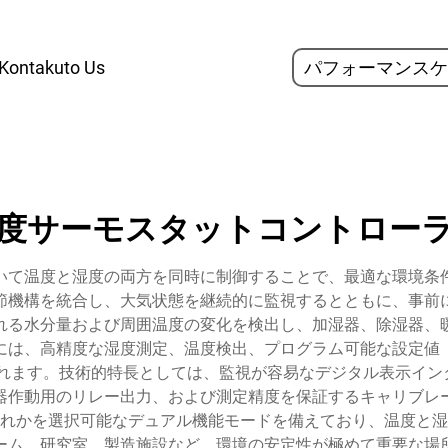
Kontakuto Us
パフォーマンスケ
度サーモスタットコントロー
いて温度と湿度の両方を同時に制御することで、最適な環境条
節機構を統合し、大気状態を継続的に監視するとともに、事前
れる水分量および周囲温度の変化を検出し、加湿器、除湿器、
には、高精度な湿度測定、温度検出、プログラム可能な設定値
ます。技術的特長としては、監視が容易なデジタル表示インタ
器作動用のリレー出力、および測定精度を保証するキャリブレ
れかを選択可能なデュアル機能モードを備えており、温度と湿
ーム、研究室、製造施設など、環境の安定性が極めて重要な場