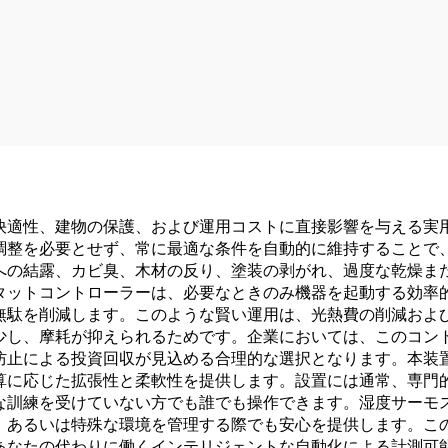
快適性、建物の保護、および運用コストに直接影響を与える実
調整を必要とせず、常に最適な条件を自動的に維持することで
への結露、カビ臭、木材の反り、塗装の剥がれ、過度な乾燥ま
タットコントローラーは、必要なときのみ機器を起動する効率
無駄を削減します。このような賢い運用は、光熱費の削減およ
少し、摩耗が抑えられるためです。企業においては、このコン
防止による投資回収が見込める合理的な選択となります。本装
算に応じた拡張性と柔軟性を提供します。設置には通常、専門
な訓練を受けていない方でも誰でも操作できます。湿度サーモ
、あるいは特殊な環境を管理する際でも安心を提供します。こ
あなたの代わりに働くインテリジェントな自動化による計測可