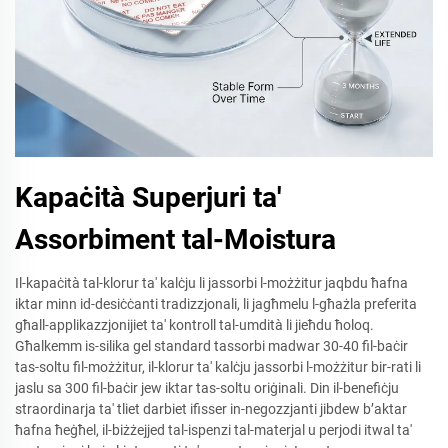
Kapaċità Superjuri ta'
Assorbiment tal-Moistura
Il-kapaċità tal-klorur ta' kalċju li jassorbi l-możżitur jaqbdu ħafna
iktar minn id-desiċċanti tradizzjonali, li jagħmelu l-għażla preferita
għall-applikazzjonijiet ta' kontroll tal-umdità li jieħdu ħoloq.
Għalkemm is-silika gel standard tassorbi madwar 30-40 fil-baċir
tas-soltu fil-możżitur, il-klorur ta' kalċju jassorbi l-możżitur bir-rati li
jaslu sa 300 fil-baċir jew iktar tas-soltu oriġinali. Din il-benefiċju
straordinarja ta' tliet darbiet ifisser in-negozzjanti jibdew b’aktar
ħafna ħeġħel, il-biżżejjed tal-ispenzi tal-materjal u perjodi itwal ta'