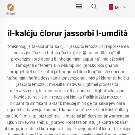
MT
il-kalċju ċlorur jassorbi l-umdità
It-teknoloġija tal-klorur ta' kalċju li jassorbi l-możżur tirrappreżenta
soluzzjoni ħażina ħafna għall-koント롤 tal-umdità u għall-
prevenzjoni tad-dannu li jinħolqu minn vapuri ta' ilma eżessivi
f'ambjenti differenti. Din il-kumpund igroskopiku għandu
proprjetajiet eċċellenti li jattraggunu l-ilma li jagħmluh superjuri
ħafna minn ħafna dessikanti konvenzjonali. Meta l-klorur ta' kalċju
jassorbi l-możżur mis-silta madwaru, jgħmel proċess ta'
delikweżzenza, li jitransforma mill-granuli solidi għal soluzzjoni
likwida ta' sali. Din ir-reazzjoni kimika tħallih jażżlu możżur
b'quantità sinifikanti aktar b'mexxej minn gel ta' silika jew oħra
aġenti ta' tħawwija komuni, b'kapacità ta' ażżorżjoni li tista' tilħaq
sa 300 fil-mija tal-piż tagħmel. Il-materjal jaħdem kontinwament sa
li jkun imxewwa sħiħ, u jipprovdil-protezzjoni ittulija kontra l-baħar,
il-fungu, ir-rustu u l-korrosjoni. L-applikazzjonijiet tal-klorur ta' kalċju