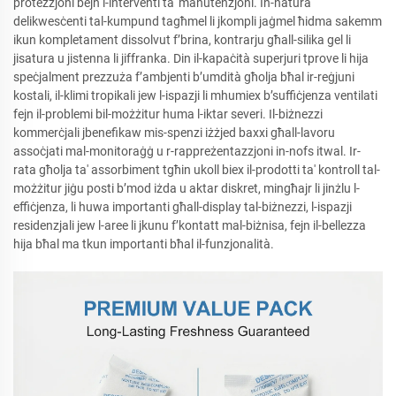
protezzjoni bejn l-interventi ta' manutenzjoni. In-natura
delikwesċenti tal-kumpund tagħmel li jkompli jaġmel ħidma sakemm
ikun kompletament dissolvut f’brina, kontrarju għall-silika gel li
jisatura u jistenna li jiffranka. Din il-kapaċità superjuri tprove li hija
speċjalment prezzuża f’ambjenti b’umdità għolja bħal ir-reġjuni
kostali, il-klimi tropikali jew l-ispazji li mhumiex b’suffiċjenza ventilati
fejn il-problemi bil-możżitur huma l-iktar severi. Il-biżnezzi
kommerċjali jbenefikaw mis-spenzi iżżjed baxxi għall-lavoru
assoċjati mal-monitoraġġ u r-rappreżentazzjoni in-nofs itwal. Ir-
rata għolja ta' assorbiment tgħin ukoll biex il-prodotti ta' kontroll tal-
możżitur jiġu posti b’mod iżda u aktar diskret, mingħajr li jinżlu l-
effiċjenza, li huwa importanti għall-display tal-biżnezzi, l-ispazji
residenzjali jew l-aree li jkunu f’kontatt mal-biżnisa, fejn il-bellezza
hija bħal ma tkun importanti bħal il-funzjonalità.