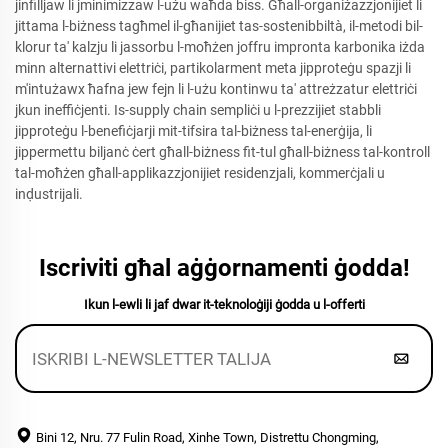
jinfilljaw li jminimizzaw l-użu waħda biss. Għall-organiżazzjonijiet li
jittama l-biżness tagħmel il-għanijiet tas-sostenibbiltà, il-metodi bil-
klorur ta' kalzju li jassorbu l-moħżen joffru impronta karbonika iżda
minn alternattivi elettriċi, partikolarment meta jipproteġu spazji li
m'intużawx ħafna jew fejn li l-użu kontinwu ta' attreżzatur elettriċi
jkun ineffiċjenti. Is-supply chain sempliċi u l-prezzijiet stabbli
jipproteġu l-benefiċjarji mit-tifsira tal-biżness tal-enerġija, li
jippermettu biljanċ ċert għall-biżness fit-tul għall-biżness tal-kontroll
tal-moħżen għall-applikazzjonijiet residenzjali, kommerċjali u
inḍustrijali.
Iscriviti għal aġġornamenti ġodda!
Ikun l-ewli li jaf dwar it-teknoloġiji ġodda u l-offerti
Bini 12, Nru. 77 Fulin Road, Xinhe Town, Distrettu Chongming,