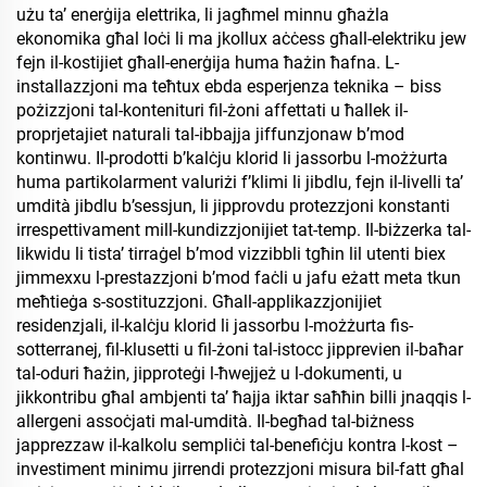
użu ta’ enerġija elettrika, li jagħmel minnu għażla
ekonomika għal loċi li ma jkollux aċċess għall-elektriku jew
fejn il-kostijiet għall-enerġija huma ħażin ħafna. L-
installazzjoni ma teħtux ebda esperjenza teknika – biss
pożizzjoni tal-kontenituri fil-żoni affettati u ħallek il-
proprjetajiet naturali tal-ibbajja jiffunzjonaw b’mod
kontinwu. Il-prodotti b’kalċju klorid li jassorbu l-możżurta
huma partikolarment valuriżi f’klimi li jibdlu, fejn il-livelli ta’
umdità jibdlu b’sessjun, li jipprovdu protezzjoni konstanti
irrespettivament mill-kundizzjonijiet tat-temp. Il-biżzerka tal-
likwidu li tista’ tirraġel b’mod vizzibbli tgħin lil utenti biex
jimmexxu l-prestazzjoni b’mod faċli u jafu eżatt meta tkun
meħtieġa s-sostituzzjoni. Għall-applikazzjonijiet
residenzjali, il-kalċju klorid li jassorbu l-możżurta fis-
sotterranej, fil-klusetti u fil-żoni tal-istocc jipprevien il-baħar
tal-oduri ħażin, jipproteġi l-ħwejjeż u l-dokumenti, u
jikkontribu għal ambjenti ta’ ħajja iktar saħħin billi jnaqqis l-
allergeni assoċjati mal-umdità. Il-begħad tal-biżness
japprezzaw il-kalkolu sempliċi tal-benefiċju kontra l-kost –
investiment minimu jirrendi protezzjoni misura bil-fatt għal