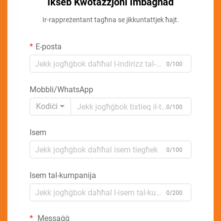
Ikseb Kwotazzjoni Imbagħad
Ir-rappreżentant tagħna se jikkuntattjek ħajt.
E-posta
0/100
Mobbli/WhatsApp
Kodiċi
0/100
Isem
0/100
Isem tal-kumpanija
0/200
Messaġġ