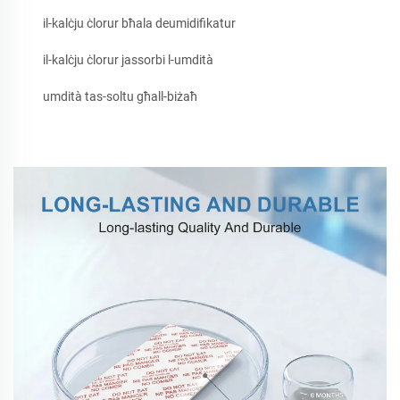
il-kalċju ċlorur bħala deumidifikatur
il-kalċju ċlorur jassorbi l-umdità
umdità tas-soltu għall-biżaħ