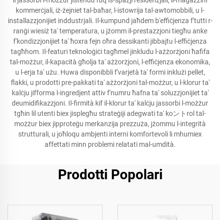
li jassorbi l-możżur jistendu fuq is-spazji residenzjali, il-magazzini
kommerċjali, iż-żejniet tal-baħar, l-istowrija tal-awtomobbili, u l-
installazzjonijiet inddustrjali. Il-kumpund jaħdem b'effiċjenza f'tutti r-
ranġi wiesiż ta' temperatura, u jżomm il-prestazzjoni tiegħu anke
f'kondizzjonijiet ta' ħoxra fejn oħra dessikanti jibbajtu l-effiċjenza
tagħhom. Il-featuri teknoloġiċi tagħmel jinkludu l-ażżorżjoni ħafifa
tal-możżur, il-kapacità għolja ta' ażżorżjoni, l-effiċjenza ekonomika,
u l-erja ta' użu. Huwa disponibbli f'varjetà ta' formi inklużi pellet,
flakki, u prodotti pre-pakkati ta' ażżorżjoni tal-możżur, u l-klorur ta'
kalċju jifforma l-ingredjent attiv f'numru ħafna ta' soluzzjonijiet ta'
deumidifikazzjoni. Il-firmità kif il-klorur ta' kalċju jassorbi l-możżur
tgħin lil utenti biex jisplegħu strateġiji adegwati ta' koントrol tal-
możżur biex jipproteġu merkanzija prezzuża, jżommu l-integrità
strutturali, u joħloqu ambjenti interni komfortevoli li mhumiex
affettati minn problemi relatati mal-umdità.
Prodotti Popolari