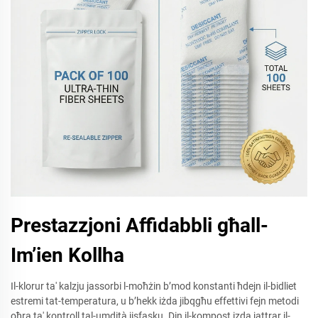
Prestazzjoni Affidabbli għall-
Im’ien Kollha
Il-klorur ta' kalzju jassorbi l-moħżin b’mod konstanti ħdejn il-bidliet
estremi tat-temperatura, u b’hekk iżda jibqgħu effettivi fejn metodi
oħra ta' kontroll tal-umdità jisfasku. Din il-kompost izda jattrar il-