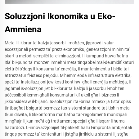
Soluzzjoni Ikonomika u Eko-
Ammiena
Meta li l-klorur ta' kalzju jassorbi l-moħżen, jipprovdil valur
eċċezzjonali permezz ta' prezz ekonomiku, ġenerazzjoni minimi ta'
skart u metodi sempliċi ta' eliminazzjoni. Il-kumpund huwa ħafna
itla' bil-pund ta' moħżen imneħħi meta tinqabbel mal-deumidifikaturi
elettriċi b'daqs il-konsumu ta' enerġija, il-manteniment u l-bidla tal-
attreżzatur fl-istess perjodu. M'hemm ebda infrastruttura elettrika,
speżi ta' installazzjoni jew kosti kontinwi għall-enerġija meħtieġa, li
jagħmel is-soluzzjonijiet bil-klorur ta' kalzju li jassorbu l-moħżen
aċċessibbli kemm għall-konsumaturi kif ukoll għall-biżness li
jikkunsideraw il-biljanċ. Is-soluzzjoni tal-brina mmexxija tista' spiss
tintbagħat b'sigurtà permezz tas-sistemi standard tat-tisħin meta
tkun dilwita, li tikkonforma ma' ħafna tar-regolamenti munizipali
mingħajr li jkun meħtieġ trattament speċjali għall-isqarr li huma
ħażardożi. L-innovazzjonijiet fil-pakkett ħallu l-impronta ambjentali
tinqaṣ permezz ta' kontenituri li jistgħu jirrikiclu u sistemi li jistgħu