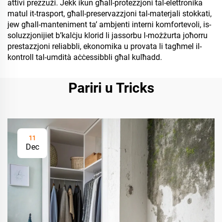
attivi prezzużi. Jekk ikun għall-protezzjoni tal-elettronika
matul it-trasport, għall-preservazzjoni tal-materjali stokkati,
jew għall-manteniment ta’ ambjenti interni komfortevoli, is-
soluzzjonijiet b’kalċju klorid li jassorbu l-możżurta joħorru
prestazzjoni reliabbli, ekonomika u provata li tagħmel il-
kontroll tal-umdità aċċessibbli għal kulħadd.
Pariri u Tricks
11
Dec