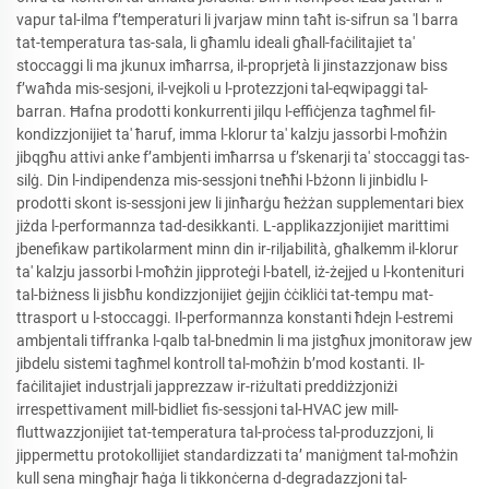
vapur tal-ilma f’temperaturi li jvarjaw minn taħt is-sifrun sa 'l barra
tat-temperatura tas-sala, li għamlu ideali għall-faċilitajiet ta'
stoccaggi li ma jkunux imħarrsa, il-proprjetà li jinstazzjonaw biss
f’waħda mis-sesjoni, il-vejkoli u l-protezzjoni tal-eqwipaggi tal-
barran. Ħafna prodotti konkurrenti jilqu l-effiċjenza tagħmel fil-
kondizzjonijiet ta' ħaruf, imma l-klorur ta' kalzju jassorbi l-moħżin
jibqgħu attivi anke f’ambjenti imħarrsa u f’skenarji ta' stoccaggi tas-
silġ. Din l-indipendenza mis-sessjoni tneħħi l-bżonn li jinbidlu l-
prodotti skont is-sessjoni jew li jinħarġu ħeżżan supplementari biex
jiżda l-performannza tad-desikkanti. L-applikazzjonijiet marittimi
jbenefikaw partikolarment minn din ir-riljabilità, għalkemm il-klorur
ta' kalzju jassorbi l-moħżin jipproteġi l-batell, iż-żejjed u l-kontenituri
tal-biżness li jisbħu kondizzjonijiet ġejjin ċċikliċi tat-tempu mat-
ttrasport u l-stoccaggi. Il-performannza konstanti ħdejn l-estremi
ambjentali tiffranka l-qalb tal-bnedmin li ma jistgħux jmonitoraw jew
jibdelu sistemi tagħmel kontroll tal-moħżin b’mod kostanti. Il-
faċilitajiet industrjali japprezzaw ir-riżultati preddiżzjoniżi
irrespettivament mill-bidliet fis-sessjoni tal-HVAC jew mill-
fluttwazzjonijiet tat-temperatura tal-proċess tal-produzzjoni, li
jippermettu protokollijiet standardizzati ta’ maniġment tal-moħżin
kull sena mingħajr ħaġa li tikkonċerna d-degradazzjoni tal-