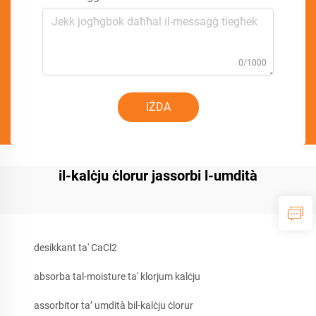
0/1000
IŻDA
il-kalċju ċlorur jassorbi l-umdità
desikkant ta' CaCl2
absorba tal-moisture ta' klorjum kalċju
assorbitor ta’ umdità bil-kalċju ċlorur