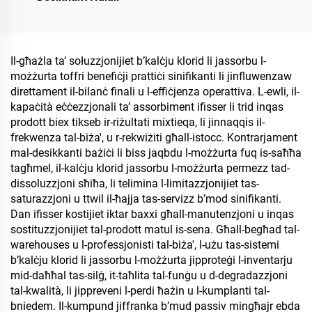
Il-għażla ta’ sołuzzjonijiet b’kalċju klorid li jassorbu l-
możżurta toffri benefiċji prattiċi sinifikanti li jinfluwenzaw
direttament il-bilanċ finali u l-effiċjenza operattiva. L-ewli, il-
kapaċità eċċezzjonali ta’ assorbiment ifisser li trid inqas
prodott biex tikseb ir-riżultati mixtieqa, li jinnaqqis il-
frekwenza tal-biża', u r-rekwiżiti għall-istocc. Kontrarjament
mal-desikkanti bażiċi li biss jaqbdu l-możżurta fuq is-saħħa
tagħmel, il-kalċju klorid jassorbu l-możżurta permezz tad-
dissoluzzjoni sħiħa, li telimina l-limitazzjonijiet tas-
saturazzjoni u ttwil il-ħajja tas-servizz b’mod sinifikanti.
Dan ifisser kostijiet iktar baxxi għall-manutenzjoni u inqas
sostituzzjonijiet tal-prodott matul is-sena. Għall-begħad tal-
warehouses u l-professjonisti tal-biża', l-użu tas-sistemi
b’kalċju klorid li jassorbu l-możżurta jipproteġi l-inventarju
mid-daħħal tas-silġ, it-taħlita tal-funġu u d-degradazzjoni
tal-kwalità, li jippreveni l-perdi ħażin u l-kumplanti tal-
bniedem. Il-kumpund jiffranka b’mud passiv mingħajr ebda