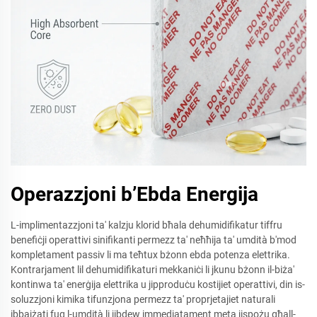
Operazzjoni b’Ebda Energija
L-implimentazzjoni ta' kalzju klorid bħala dehumidifikatur tiffru
benefiċji operattivi sinifikanti permezz ta' neħħija ta' umdità b'mod
kompletament passiv li ma teħtux bżonn ebda potenza elettrika.
Kontrarjament lil dehumidifikaturi mekkaniċi li jkunu bżonn il-biża'
kontinwa ta' enerġija elettrika u jipproduċu kostijiet operattivi, din is-
soluzzjoni kimika tifunzjona permezz ta' proprjetajiet naturali
ibbajżati fuq l-umdità li jibdew immedjatament meta jispożu għall-