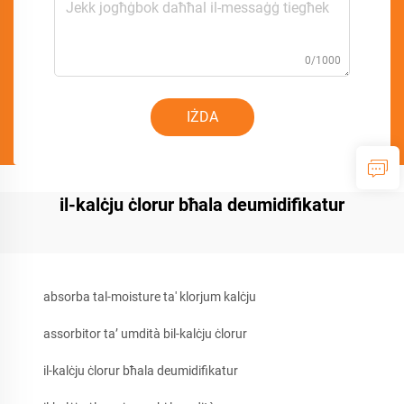
0/1000
IŻDA
il-kalċju ċlorur bħala deumidifikatur
absorba tal-moisture ta' klorjum kalċju
assorbitor ta’ umdità bil-kalċju ċlorur
il-kalċju ċlorur bħala deumidifikatur