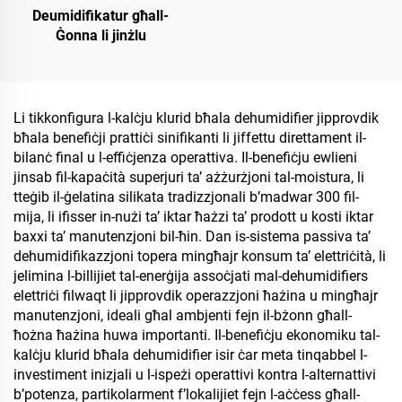
Deumidifikatur għall-
Ġonna li jinżlu
Li tikkonfigura l-kalċju klurid bħala dehumidifier jipprovdik
bħala benefiċji prattiċi sinifikanti li jiffettu direttament il-
bilanċ final u l-effiċjenza operattiva. Il-benefiċju ewlieni
jinsab fil-kapaċità superjuri ta’ ażżurżjoni tal-moistura, li
tteġib il-ġelatina silikata tradizzjonali b’madwar 300 fil-
mija, li ifisser in-nużi ta’ iktar ħażzi ta’ prodott u kosti iktar
baxxi ta’ manutenzjoni bil-ħin. Dan is-sistema passiva ta’
dehumidifikazzjoni topera mingħajr konsum ta’ elettriċità, li
jelimina l-billijiet tal-enerġija assoċjati mal-dehumidifiers
elettriċi filwaqt li jipprovdik operazzjoni ħażina u mingħajr
manutenzjoni, ideali għal ambjenti fejn il-bżonn għall-
ħożna ħażina huwa importanti. Il-benefiċju ekonomiku tal-
kalċju klurid bħala dehumidifier isir ċar meta tinqabbel l-
investiment inizjali u l-ispeżi operattivi kontra l-alternattivi
b’potenza, partikolarment f’lokalijiet fejn l-aċċess għall-