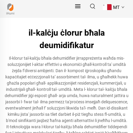
MT
il-kalċju ċlorur bħala
deumidifikatur
Il-klorur tal-kalċju bħala dehumidifier jirrappreżenta waħda mis-
soluzzjonijiet l-aktar effettivi u ekonomiċi għall-kontroll ta' umdità
żejda f'diversi ambjenti. Dan il- kompost iġroskopiku għandu
kapaċitajiet eċċezzjonali taʼ assorbiment tal- ilma, u għalhekk huwa
għażla popolari għall- applikazzjonijiet residenzjali, kummerċjali, u
industrijali għall- kontroll tal- umdità. Meta l- klorur tal- kalċju bħala
dehumidifier jiġi espost għall- arja umda, huwa naturalment jattira u
jassorbi l- fwar tal- ilma permezz ta'proċess imsejjaħ deliquescence,
eventwalment jinħall f' soluzzjoni likwida ta'l- melħ. Dan id-dissikant
kimiku jista' jassorbi sa tliet darbiet il-piż tiegħu stess fl-umdità, u
b'mod sinifikanti jaqbeż ħafna aġenti alternattivi li jneħħu l-umdità.
It-teknoloġija wara l-klorur tal-kalċju bħala dehumidifier tiddependi