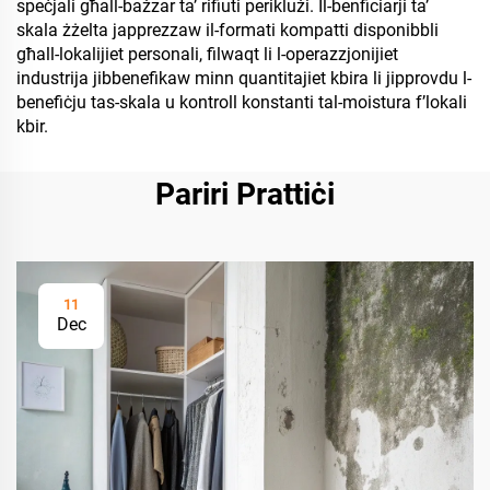
speċjali għall-bażzar ta’ rifiuti periklużi. Il-benficiarji ta’
skala żżelta japprezzaw il-formati kompatti disponibbli
għall-lokalijiet personali, filwaqt li l-operazzjonijiet
industrija jibbenefikaw minn quantitajiet kbira li jipprovdu l-
benefiċju tas-skala u kontroll konstanti tal-moistura f’lokali
kbir.
Pariri Prattiċi
11
Dec