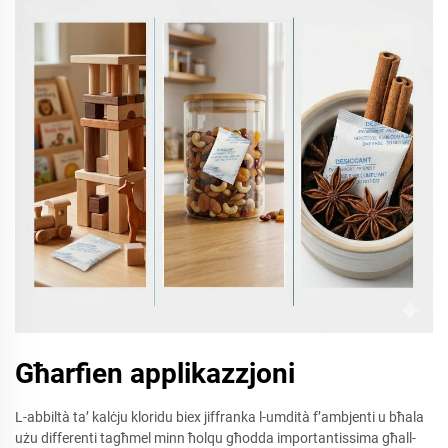
Għarfien applikazzjoni
L-abbiltà ta’ kalċju kloridu biex jiffranka l-umdità f’ambjenti u bħala
użu differenti tagħmel minn ħolqu għodda importantissima għall-