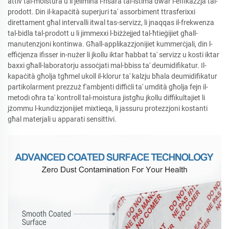
attiv tal-moistura u li jelimina l-ħsara tal-istima dwar l-effikazzja tal-
prodott. Din il-kapaċità superjuri ta' assorbiment ttrasferixxi
direttament għal intervalli itwal tas-servizz, li jnaqqas il-frekwenza
tal-bidla tal-prodott u li jimmexxi l-biżżejjed tal-ħtieġijiet għall-
manutenzjoni kontinwa. Għall-applikazzjonijiet kummerċjali, din l-
effiċjenza ifisser in-nużer li jkollu iktar ħabbat ta' servizz u kosti iktar
baxxi għall-laboratorju assoċjati mal-bbiss ta' deumidifikatur. Il-
kapaċità għolja tgħmel ukoll il-klorur ta' kalzju bħala deumidifikatur
partikolarment prezzuż f'ambjenti diffiċli ta' umdità għolja fejn il-
metodi oħra ta' kontroll tal-moistura jistgħu jkollu diffikultajiet li
jżommu l-kundizzjonijiet mixtieqa, li jassuru protezzjoni kostanti
għal materjali u apparati sensittivi.