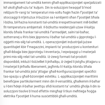
immaniġament tal-umdità kemm għall-applikazzjonijiet speċjalizzati
kif ukoll għall-użu ta’ kuljum. Din is-soluzzjoni twaqqaf b’mod
reliżjuni fir-ranġ ta’ temperaturi mis-soltu ħajjin ħażin f’postijiet ta’
stoccaggi li m’jintużux il-bużżon sa l-ambjenti sħan f’postijiet bħala
l-biżka, bil-ħażna konstanti tal-umdità irrespettivament mill-bidliet
fit-temperatura ambjentali. Il-biżkutta residenzjali użaw il-kalċju
kloridu bħala frankar tal-umdità f’armadijiet, salni tal-baħar,
sotterranej u RVs biex jipprevnu l-baħar tal-umdità u jipproteġu l-
oġġetti mis-silġ tal-umdità. L-operazzjonijiet inḍustrijali jużaw
quantitajiet kbir f’magazzini, impianti ta’ produzzjoni u kontenituri
għall-ibbajja biex jipproteġu l-inventarju, l-eqwipaggi u l-materjali
primi mis-silġ relat tat-umdità. Iż-żewġ formati tal-prodott
disponibbli, inklużi l-biżżelliet li jinħallqu, iż-żejjed li jistgħu jittajjaru u
l-materjal li jinħallu liberament, jagħmlu li l-kalċju kloridu bħala
frankar tal-umdità jista’ jittajjar għall-konfigurazzjonijiet speċifiċi
tas-spazju u għall-bżonnijiet estetiku. L-applikazzjonijiet marittimi
benefiċjaw partikolarment minn din il-versatilità, għalkemm il-baħar
u l-bini ħdejn il-baħar jwettqu sfidi kostanti ta’ umdità għolja li din is-
soluzzjoni tisolve b’mod effettiv mingħajr li tkun meħtieġa ħoġġa
elettrika f’postijiet li huma susċettibbli għall-umdità.