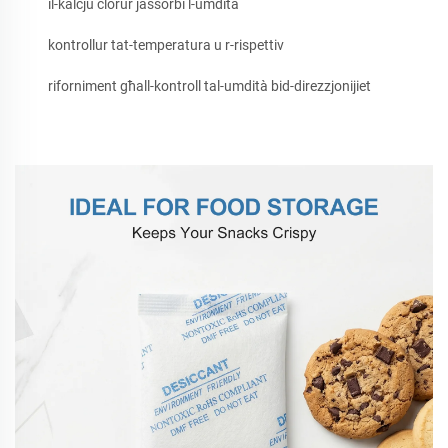
il-kalċju ċlorur jassorbi l-umdità
kontrollur tat-temperatura u r-rispettiv
riforniment għall-kontroll tal-umdità bid-direzzjonijiet