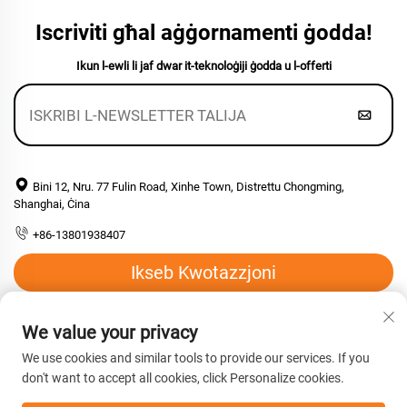
Iscriviti għal aġġornamenti ġodda!
Ikun l-ewli li jaf dwar it-teknoloġiji ġodda u l-offerti
Bini 12, Nru. 77 Fulin Road, Xinhe Town, Distrettu Chongming,
Shanghai, Ċina
+86-13801938407
Ikseb Kwotazzjoni
Email:
[email protected]
We value your privacy
We use cookies and similar tools to provide our services. If you
don't want to accept all cookies, click Personalize cookies.
Copyright © 2026 Shanghai Hengyuan Macromolecular Materials
co., Ltd. Il-quddiem kollha rizervati. -
Politika ta’ Privatezza