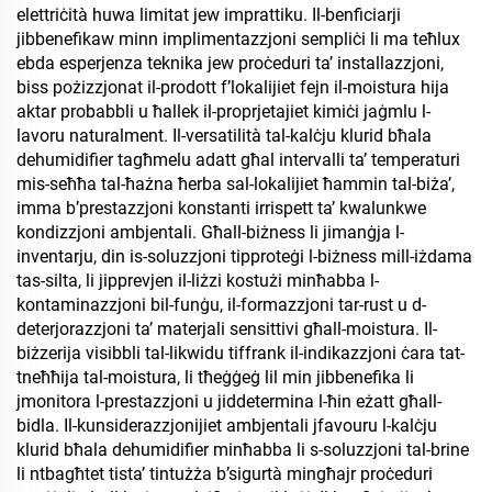
elettriċità huwa limitat jew imprattiku. Il-benficiarji
jibbenefikaw minn implimentazzjoni sempliċi li ma teħlux
ebda esperjenza teknika jew proċeduri ta’ installazzjoni,
biss pożizzjonat il-prodott f’lokalijiet fejn il-moistura hija
aktar probabbli u ħallek il-proprjetajiet kimiċi jaġmlu l-
lavoru naturalment. Il-versatilità tal-kalċju klurid bħala
dehumidifier tagħmelu adatt għal intervalli ta’ temperaturi
mis-seħħa tal-ħażna ħerba sal-lokalijiet ħammin tal-biża’,
imma b’prestazzjoni konstanti irrispett ta’ kwalunkwe
kondizzjoni ambjentali. Għall-biżness li jimanġja l-
inventarju, din is-soluzzjoni tipproteġi l-biżness mill-iżdama
tas-silta, li jipprevjen il-liżzi kostużi minħabba l-
kontaminazzjoni bil-funġu, il-formazzjoni tar-rust u d-
deterjorazzjoni ta’ materjali sensittivi għall-moistura. Il-
biżzerija visibbli tal-likwidu tiffrank il-indikazzjoni ċara tat-
tneħħija tal-moistura, li tħeġġeġ lil min jibbenefika li
jmonitora l-prestazzjoni u jiddetermina l-ħin eżatt għall-
bidla. Il-kunsiderazzjonijiet ambjentali jfavouru l-kalċju
klurid bħala dehumidifier minħabba li s-soluzzjoni tal-brine
li ntbagħtet tista’ tintużża b’sigurtà mingħajr proċeduri