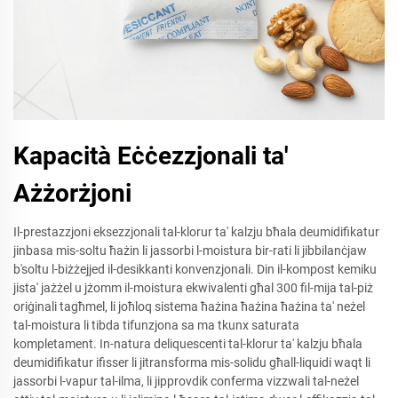
Kapacità Eċċezzjonali ta'
Ażżorżjoni
Il-prestazzjoni eksezzjonali tal-klorur ta' kalzju bħala deumidifikatur
jinbasa mis-soltu ħażin li jassorbi l-moistura bir-rati li jibbilanċjaw
b'soltu l-biżżejjed il-desikkanti konvenzjonali. Din il-kompost kemiku
jista' jażżel u jżomm il-moistura ekwivalenti għal 300 fil-mija tal-piż
oriġinali tagħmel, li joħloq sistema ħażina ħażina ħażina ta' neżel
tal-moistura li tibda tifunzjona sa ma tkunx saturata
kompletament. In-natura deliquescenti tal-klorur ta' kalzju bħala
deumidifikatur ifisser li jitransforma mis-solidu għall-liquidi waqt li
jassorbi l-vapur tal-ilma, li jipprovdik conferma vizzwali tal-neżel