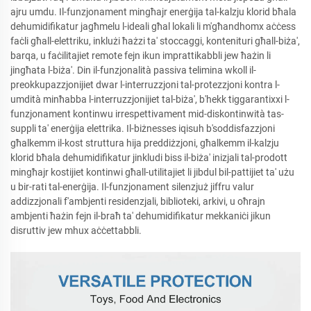
ajru umdu. Il-funzjonament mingħajr enerġija tal-kalzju klorid bħala
dehumidifikatur jagħmelu l-ideali għal lokali li m'għandhomx aċċess
faċli għall-elettriku, inklużi ħażzi ta' stoccaggi, kontenituri għall-biża',
barqa, u faċilitajiet remote fejn ikun imprattikabbli jew ħażin li
jingħata l-biża'. Din il-funzjonalità passiva telimina wkoll il-
preokkupazzjonijiet dwar l-interruzzjoni tal-protezzjoni kontra l-
umdità minħabba l-interruzzjonijiet tal-biża', b'hekk tiggarantixxi l-
funzjonament kontinwu irrespettivament mid-diskontinwità tas-
suppli ta' enerġija elettrika. Il-biżnesses iqisuh b'soddisfazzjoni
għalkemm il-kost struttura hija preddiżzjoni, għalkemm il-kalzju
klorid bħala dehumidifikatur jinkludi biss il-biża' inizjali tal-prodott
mingħajr kostijiet kontinwi għall-utilitajiet li jibdul bil-pattijiet ta' użu
u bir-rati tal-enerġija. Il-funzjonament silenzjuż jiffru valur
addizzjonali f'ambjenti residenzjali, biblioteki, arkivi, u oħrajn
ambjenti ħażin fejn il-braħ ta' dehumidifikatur mekkaniċi jikun
disruttiv jew mhux aċċettabbli.