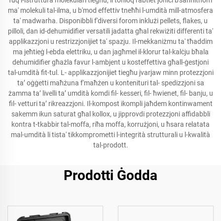
fuq l-istruttura molekulari tiegħu, li toħloq rabtiet joniċi b'saħħithom
ma' molekuli tal-ilma, u b'mod effettiv tneħħi l-umdità mill-atmosfera
ta' madwarha. Disponibbli f'diversi forom inklużi pellets, flakes, u
pilloli, dan id-dehumidifier versatili jadatta għal rekwiżiti differenti ta'
applikazzjoni u restrizzjonijiet ta' spazju. Il-mekkaniżmu ta' tħaddim
ma jeħtieġ l-ebda elettriku, u dan jagħmel il-klorur tal-kalċju bħala
dehumidifier għażla favur l-ambjent u kosteffettiva għall-ġestjoni
tal-umdità fit-tul. L- applikazzjonijiet tiegħu jvarjaw minn protezzjoni
taʼ oġġetti maħżuna f'maħżen u kontenituri tal- spedizzjoni sa
żamma taʼ livelli taʼ umdità komdi fil- kesseri, fil- ħwienet, fil- banju, u
fil- vetturi taʼ rikreazzjoni. Il-kompost ikompli jaħdem kontinwament
sakemm ikun saturat għal kollox, u jipprovdi protezzjoni affidabbli
kontra t-tkabbir tal-moffa, riħa moffa, korrużjoni, u ħsara relatata
mal-umdità li tista' tikkomprometti l-integrità strutturali u l-kwalità
tal-prodott.
Prodotti Ġodda