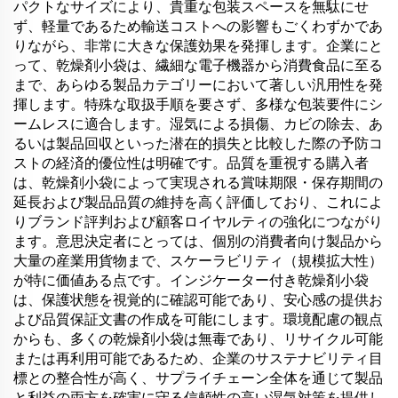
パクトなサイズにより、貴重な包装スペースを無駄にせ
ず、軽量であるため輸送コストへの影響もごくわずかであ
りながら、非常に大きな保護効果を発揮します。企業にと
って、乾燥剤小袋は、繊細な電子機器から消費食品に至る
まで、あらゆる製品カテゴリーにおいて著しい汎用性を発
揮します。特殊な取扱手順を要さず、多様な包装要件にシ
ームレスに適合します。湿気による損傷、カビの除去、あ
るいは製品回収といった潜在的損失と比較した際の予防コ
ストの経済的優位性は明確です。品質を重視する購入者
は、乾燥剤小袋によって実現される賞味期限・保存期間の
延長および製品品質の維持を高く評価しており、これによ
りブランド評判および顧客ロイヤルティの強化につながり
ます。意思決定者にとっては、個別の消費者向け製品から
大量の産業用貨物まで、スケーラビリティ（規模拡大性）
が特に価値ある点です。インジケーター付き乾燥剤小袋
は、保護状態を視覚的に確認可能であり、安心感の提供お
よび品質保証文書の作成を可能にします。環境配慮の観点
からも、多くの乾燥剤小袋は無毒であり、リサイクル可能
または再利用可能であるため、企業のサステナビリティ目
標との整合性が高く、サプライチェーン全体を通じて製品
と利益の両方を確実に守る信頼性の高い湿気対策を提供し