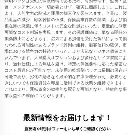
燥剤バッグは受動的保護機構であるため、有効寿命中、監視・監
督・メンテナンスを一切必要とせず、確実に機能します。これに
より、人的労力の削減と運用の簡素化が図られます。企業は、製
品返品の減少、顧客苦情の低減、保険請求件数の削減、および損
傷在庫の廃棄に伴うコストの完全な削減といった、定量的に測定
可能なコスト削減を実現します。その保護価値は、単なる即時の
損傷防止にとどまらず、湿気による損傷を受けた製品によって損
なわれる可能性のあるブランド評判の維持、顧客信頼の確保、市
場における競争力の持続といった、より広範なビジネス価値にも
及んでいます。大量購入オプションおよび多様なサイズ展開によ
り、過剰仕様による無駄を避け、特定の保護要件に応じた精密な
コスト最適化が可能です。未使用の乾燥剤バッグは長期の保存が
可能であり、劣化の懸念なく経済的な在庫管理が行え、必要なと
きにいつでも保護資源を即座に活用できる状態を維持できます。
これにより、運転資金の効率的な配分が可能となり、持続的な事
業収益性の確保につながります。
最新情報をお届けします！
新技術や特別オファーをいち早くご確認ください