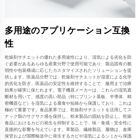
多用途のアプリケーション互換
性
乾燥剤サチエットの優れた多用途性により、湿気による劣化を防
ぐ必要があるあらゆる産業分野で使用可能であり、製品固有の脆
弱性や包装構成に応じたカスタマイズされたソリューションを提
供します。医薬品分野では、乾燥剤サチエットが湿度による化学
的劣化を防ぎ、医薬品の安定性を維持することで、服用まで治療
効果が確実に保たれます。電子機器メーカーは、これらの湿気遮
断材を用いて、感度の高い部品（特にプリント基板、半導体、精
密機器など）を湿気による腐食や短絡から保護しており、これは
極めて重要です。食品業界では、乾燥剤サチエットを活用してス
ナック類のサクサク感を保持し、粉末製品の固結を防止し、乾燥
食品におけるカビの発生を抑制することで、味・食感・安全性に
直接的な影響を与えています。革製品、繊維製品、履物は、倉庫
保管および国際輸送中に発生するカビや湿気によるシミから保護