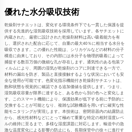
優れた水分吸収技術
乾燥剤サチエットは、変化する環境条件下でも一貫した保護を提
供する先進的な湿気吸収技術を採用しています。各サチエットに
内蔵された、厳密に設計された乾燥剤材料は高い吸着能力を有
し、選択された配合に応じて、自重の最大40％に相当する水分を
吸収できます。この優れた性能は、シリカゲルなどの材料の分子
構造に由来しており、その内部には水分子を物理的吸着によって
捕捉する数百万個の微細な孔が存在します。通気性のある包装フ
ィルムにより、周囲の湿気が乾燥剤のコアに到達できる一方で、
材料の漏出を防ぎ、製品と直接接触するような状況においても安
全な使用が可能です。色変化指示機能付き乾燥剤サチエットは、
飽和状態を視覚的に確認できる追加価値を提供します。つまり、
湿気吸収容量が限界に達すると、ある色から別の色へと変化しま
す。このスマート機能により、保護効果が低下する前に予防的に
交換することが可能となり、複雑な試験機器を用いずに確実な性
能モニタリングが実現します。本技術は、密閉容器内の結露防止
から、感光性材料などにとって極めて重要な特定の相対湿度レベ
ルの維持に至るまで、多様な湿度課題に対応します。輸送中の急
激な温度変化による影響の防止にも、長期保管中の徐々に進行す