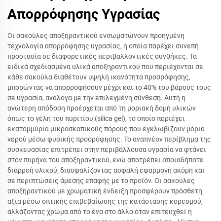
Απορρόφησης Υγρασίας
Οι σακούλες αποξηραντικού ενσωματώνουν προηγμένη
τεχνολογία απορρόφησης υγρασίας, η οποία παρέχει συνεπή
προστασία σε διαφορετικές περιβαλλοντικές συνθήκες. Τα
ειδικά σχεδιασμένα υλικά αποξηραντικού που περιέχονται σε
κάθε σακούλα διαθέτουν υψηλή ικανότητα προσρόφησης,
μπορώντας να απορροφήσουν μέχρι και το 40% του βάρους τους
σε υγρασία, ανάλογα με την επιλεγμένη σύνθεση. Αυτή η
ανώτερη απόδοση προέρχεται από τη μοριακή δομή υλικών
όπως το γέλη του πυριτίου (silica gel), το οποίο περιέχει
εκατομμύρια μικροσκοπικούς πόρους που εγκλωβίζουν μόρια
νερού μέσω φυσικής προσρόφησης. Το αναπνέον περίβλημα της
συσκευασίας επιτρέπει στην περιβάλλουσα υγρασία να φτάνει
στον πυρήνα του αποξηραντικού, ενώ αποτρέπει οποιαδήποτε
διαρροή υλικού, διασφαλίζοντας ασφαλή εφαρμογή ακόμη και
σε περιπτώσεις άμεσης επαφής με το προϊόν. Οι σακούλες
αποξηραντικού με χρωματική ένδειξη προσφέρουν πρόσθετη
αξία μέσω οπτικής επιβεβαίωσης της κατάστασης κορεσμού,
αλλάζοντας χρώμα από το ένα στο άλλο όταν επιτευχθεί η