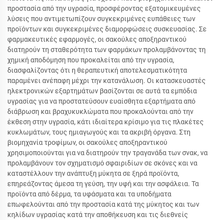
προστασία από την υγρασία, προσφέροντας εξατομικευμένες
λύσεις που αντιμετωπίζουν συγκεκριμένες ευπάθειες των
προϊόντων και συγκεκριμένες διαμορφώσεις συσκευασίας. Σε
φαρμακευτικές εφαρμογές, οι σακούλες αποξηραντικού
διατηρούν τη σταθερότητα των φαρμάκων προλαμβάνοντας τη
χημική αποδόμηση που προκαλείται από την υγρασία,
διασφαλίζοντας ότι η θεραπευτική αποτελεσματικότητα
παραμένει ανέπαφη μέχρι την κατανάλωση. Οι κατασκευαστές
ηλεκτρονικών εξαρτημάτων βασίζονται σε αυτά τα εμπόδια
υγρασίας για να προστατεύσουν ευαίσθητα εξαρτήματα από
διάβρωση και βραχυκυκλώματα που προκαλούνται από την
έκθεση στην υγρασία, κάτι ιδιαίτερα κρίσιμο για τις πλακέτες
κυκλωμάτων, τους ημιαγωγούς και τα ακριβή όργανα. Στη
βιομηχανία τροφίμων, οι σακούλες αποξηραντικού
χρησιμοποιούνται για να διατηρούν την τραγανάδα των σνακ, να
προλαμβάνουν τον σχηματισμό σφαιριδίων σε σκόνες και να
καταστέλλουν την ανάπτυξη μύκητα σε ξηρά προϊόντα,
επηρεάζοντας άμεσα τη γεύση, την υφή και την ασφάλεια. Τα
προϊόντα από δέρμα, τα υφάσματα και τα υποδήματα
επωφελούνται από την προστασία κατά της μύκητος και των
κηλίδων υγρασίας κατά την αποθήκευση και τις διεθνείς