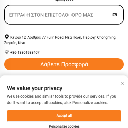
Κτίριο 12, Αριθμός 77 Fulin Road, Νέα Πόλη, Περιοχή Chongming,
Σαγκάη, Κίνα
+86-13801938407
Λάβετε Προσφορά
Email:
[email protected]
We value your privacy
We use cookies and similar tools to provide our services. If you
Πνευματικά δικαιώματα © 2026 Shanghai Hengyuan
don't want to accept all cookies, click Personalize cookies.
Macromolecular Materials co., Ltd. Με επιφύλαξη παντός
δικαιώματος. -
Πολιτική απορρήτου
Accept all
Personalize cookies