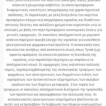
όπως γέλη διοξειδίου του πυριτίου (silica gel), πηλός, μοριακά
κόσκινα ή χλωριούχο ασβέστιο, τα οποία προσφέρουν
διαφορετικές ικανότητες απορρόφησης και χαρακτηριστικά
απόδοσης. Οι παραλλαγές με γέλη διοξειδίου του πυριτίου
προσφέρουν εξαιρετική απορρόφηση υγρασίας και διαθέτουν
οπτικούς δείκτες που αλλάζουν χρώμα όταν κορεστούν, ενώ οι
επιλογές με βάση τον πηλό προσφέρουν οικονομικές λύσεις για
γενικές εφαρμογές. Οι σακούλες αποξηραντικού με μοριακά
κόσκινα παρέχουν ακριβή έλεγχο της υγρασίας για ευαίσθητα
ηλεκτρονικά και φαρμακευτικά προϊόντα. Η συσκευασία τους
αποτελείται συνήθως από αναπνέοντα υλικά, όπως Tyvek ή μη
ύφαντα υφάσματα, τα οποία επιτρέπουν τη διείσδυση της
υγρασίας, ενώ παράλληλα περιέχουν με ασφάλεια το
αποξηραντικό υλικό. Οι εφαρμογές τους καλύπτουν πολλούς
τομείς, συμπεριλαμβανομένης της συσκευασίας τροφίμων, των
φαρμάκων, των ηλεκτρονικών, των δερμάτινων ειδών, των
υφασμάτων, των αυτοκινητικών εξαρτημάτων, των ακριβών
οργάνων και των δοχείων μεταφοράς. Στον τομέα των
τροφίμων, οι σακούλες αποξηραντικού διατηρούν την τραγανάδα
των προϊόντων και προλαμβάνουν την αλλοίωσή τους. Οι
κατασκευαστές ηλεκτρονικών εξαρτημάτων βασίζονται σε
αυτές για να προλάβουν τη διάβρωση των πλακών κυκλωμάτων