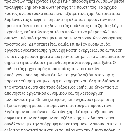
προϊόντων, παρέχοντας εξαιρετική απόδοση επενδύσεων μέσω
πρόληψης ζημιών και διατήρησης της ποιότητας. Το αρχικό
κόστος ανά σακούλα παραμένει εξαιρετικά χαμηλό, ιδιαίτερα
λαμβάνοντας υπόψη τη σημαντική αξία των προϊόντων που
προστατεύονται και τις δυνητικές απώλειες από ζημίες λόγω
υγρασίας, καθιστώντας αυτό το προληπτικό μέτρο πολύ πιο
οικονομικό από την αντιμετώπιση των συνεπειών ανεπαρκούς
προστασίας. Δεν απαιτείται καμία επιπλέον εξοπλισμός,
εργασία εγκατάστασης ή συνεχή κόστη ενέργειας, σε αντίθεση
με τα ενεργά συστήματα αποϋγραντοποίησης, τα οποία απαιτούν
σημαντική κεφαλαιακή επένδυση και λειτουργικά έξοδα. Ο
παθητικός μηχανισμός προστασίας των σακουλών
αποξυγόνωσης σημαίνει ότι λειτουργούν αξιόπιστα χωρίς
παρακολούθηση, επίβλεψη ή συντήρηση καθ’ όλη τη διάρκεια
της αποτελεσματικής τους διάρκειας ζωής, μειώνοντας τις
απαιτήσεις εργατικού δυναμικού και τη λειτουργική
πολυπλοκότητα. Οι επιχειρήσεις επιτυγχάνουν μετρήσιμη
εξοικονόμηση μέσω μειωμένων επιστροφών προϊόντων,
λιγότερων παραπόνων πελατών, χαμηλότερων αξιώσεων
ασφαλιστικών καλύψεων και εξάλειψης των δαπανών που
συνδέονται με την απόρριψη κατεστραμμένων αποθεμάτων. Η
αξία της προστασίας εκτείνεται πέρα από την άμεση πρόληψη