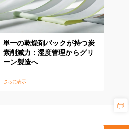
単一の乾燥剤パックが持つ炭
イフ
素削減力：湿度管理からグリ
世
ーン製造へ
シ
さらに表示
さら