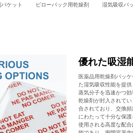
剤パケット
ピローパック用乾燥剤
湿気吸収パ
優れた吸湿
医薬品用乾燥剤パッケ
た湿気吸収性能を提供
蒸気分子を迅速かつ効
乾燥剤が封入されてい
合されており、交換頻
にわたって十分な保護
使用される高度な配合
能であり、密閉容器内