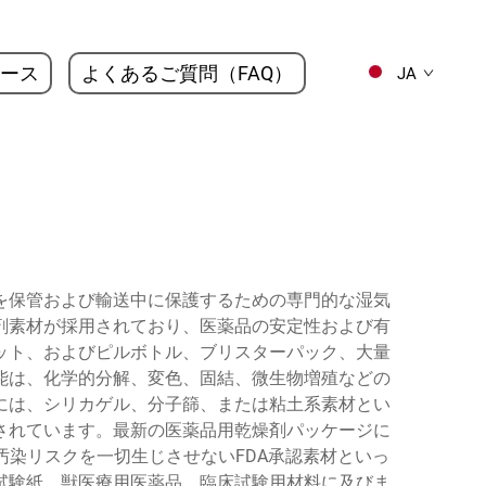
ース
よくあるご質問（FAQ）
JA
を保管および輸送中に保護するための専門的な湿気
剤素材が採用されており、医薬品の安定性および有
ット、およびピルボトル、ブリスターパック、大量
能は、化学的分解、変色、固結、微生物増殖などの
には、シリカゲル、分子篩、または粘土系素材とい
されています。最新の医薬品用乾燥剤パッケージに
染リスクを一切生じさせないFDA承認素材といっ
試験紙、獣医療用医薬品、臨床試験用材料に及びま