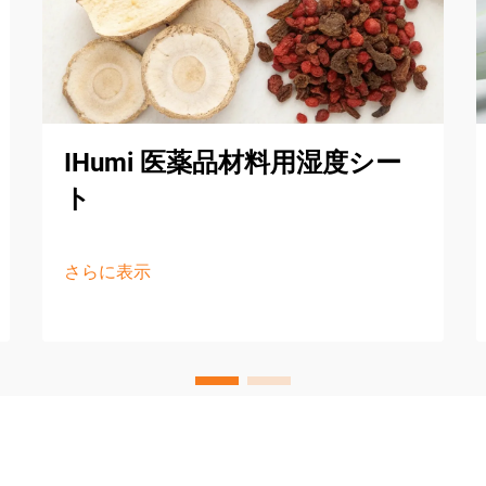
IHumi 医薬品材料用湿度シー
ト
さらに表示