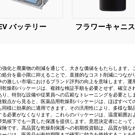
EV バッテリー
フラワーキャニ
の強化と廃棄物の削減を通じて、大きな価値をもたらします。
の処分を最小限に抑えることで、直接的なコスト削減につなが
争の激しい市場におけるブランド評判の向上を意味します。運
用乾燥剤パッケージは、複雑な検証手順を必要とせず、確立さ
あり、特別な設備や従業員への広範なトレーニングを必要とし
途観点から見ると、医薬品用乾燥剤パッケージは、ほぼすべて
も同様に効果的に適用できます。その汎用性により、多様な製
する必要がなくなります。これらのパッケージは、温度範囲お
帯気候下でも一貫した保護を提供します。意思決定者にとって
保険です。高品質な乾燥剤保護への初期投資額は、品質が損な
ケージは、医薬品が有効期限まで確実に効力を維持することを