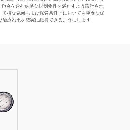
準）適合を含む厳格な規制要件を満たすよう設計され
、多様な気候および保管条件下においても重要な保
び治療効果を確実に維持できるようにします。