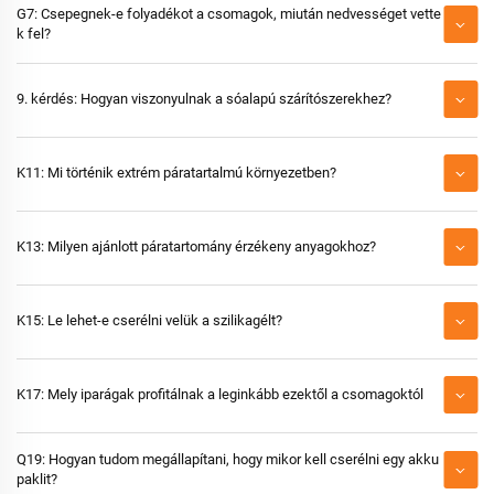
G7: Csepegnek-e folyadékot a csomagok, miután nedvességet vette
k fel?
9. kérdés: Hogyan viszonyulnak a sóalapú szárítószerekhez?
K11: Mi történik extrém páratartalmú környezetben?
K13: Milyen ajánlott páratartomány érzékeny anyagokhoz?
K15: Le lehet-e cserélni velük a szilikagélt?
K17: Mely iparágak profitálnak a leginkább ezektől a csomagoktól
Q19: Hogyan tudom megállapítani, hogy mikor kell cserélni egy akku
paklit?