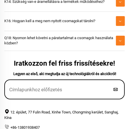
K14: Szükség van-e áramellátásra a termékek működéséhez?
K16: Hogyan kell a meg nem nyitott csomagokat tárolni?
Q18: Nyomon lehet követni a páratartalmat a csomagok használata
közben?
Iratkozzon fel friss frissítésekre!
Legyen az első, aki megtudja az új technológiákról és akciókról!
12. épület, 77 Fulin Road, Xinhe Town, Chongming kerület, Sanghaj,
Kína
+86-13801938407