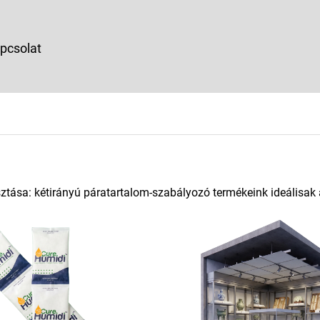
pcsolat
sztása: kétirányú páratartalom-szabályozó termékeink ideálisa