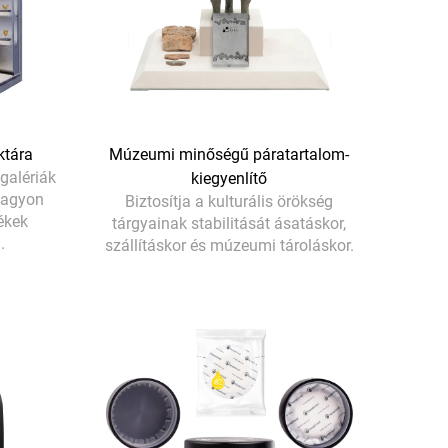
ktára
Múzeumi minőségű páratartalom-
galériák
kiegyenlítő
 nagyon
Biztosítja a kulturális örökség
ékek
tárgyainak stabilitását ásatáskor,
.
szállításkor és múzeumi tároláskor.