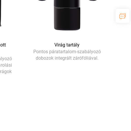
ott
Virág tartály
Pontos páratartalom-szabályozó
dobozok integrált zárófóliával.
ályozó
rolási
irágok