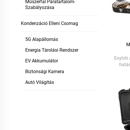
Műszerfal Páratartalom-
Szabályozása
Kondenzáció Elleni Csomag
5G Alapállomás
M
Energia Tárolási Rendszer
Enyhíti
EV Akkumulátor
hatás
Biztonsági Kamera
Autó Világítás