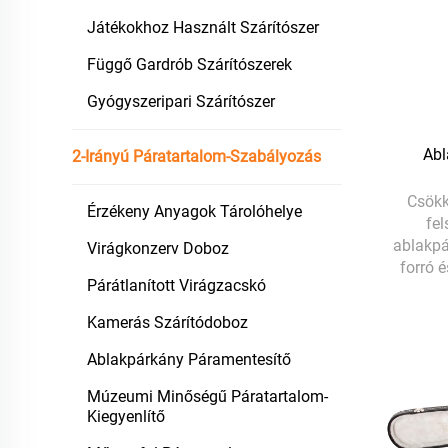
Játékokhoz Használt Szárítószer
Függő Gardrób Szárítószerek
Gyógyszeripari Szárítószer
Abl
2-Irányú Páratartalom-Szabályozás
Csökk
Érzékeny Anyagok Tárolóhelye
fel
ablakp
Virágkonzerv Doboz
forró 
Párátlanított Virágzacskó
Kamerás Szárítódoboz
Ablakpárkány Páramentesítő
Múzeumi Minőségű Páratartalom-
Kiegyenlítő