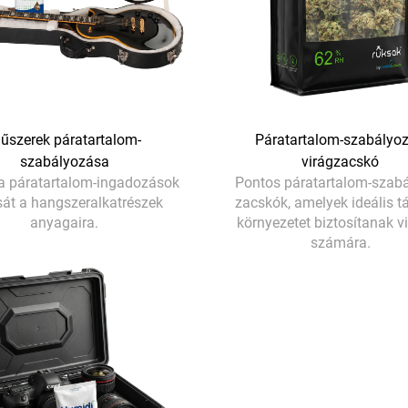
űszerek páratartalom-
Páratartalom-szabályoz
szabályozása
virágzacskó
 a páratartalom-ingadozások
Pontos páratartalom-szab
át a hangszeralkatrészek
zacskók, amelyek ideális tá
anyagaira.
környezetet biztosítanak v
számára.