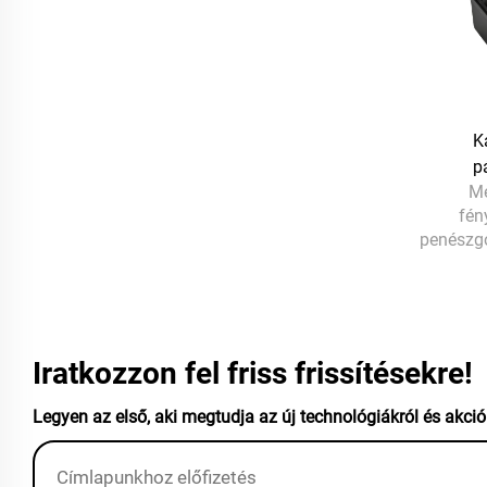
K
p
Me
fén
penészg
Iratkozzon fel friss frissítésekre!
Legyen az első, aki megtudja az új technológiákról és akció