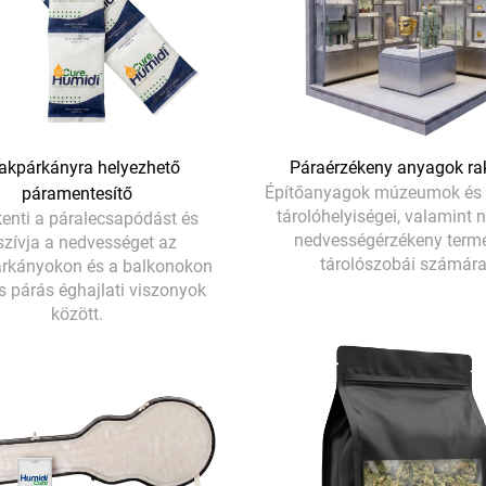
akpárkányra helyezhető
Páraérzékeny anyagok ra
Építőanyagok múzeumok és 
páramentesítő
tárolóhelyiségei, valamint
enti a páralecsapódást és
nedvességérzékeny term
szívja a nedvességet az
tárolószobái számára
árkányokon és a balkonokon
és párás éghajlati viszonyok
között.