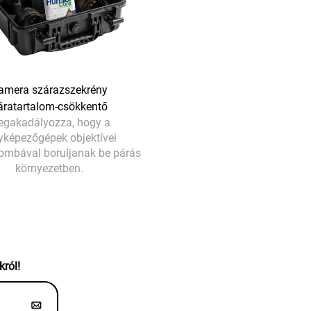
amera szárazszekrény
áratartalom-csökkentő
gakadályozza, hogy a
yképezőgépek objektívei
ombával boruljanak be párás
környezetben.
król!