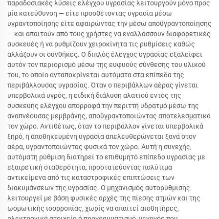
παραδοσιακές λύσεις ελέγχου υγρασίας λειτουργούν μόνο προς
μία κατεύθυνση — είτε προσθέτοντας υγρασία μέσω
υγραντοποίησης είτε αφαιρώντας την μέσω αποϋγραντοποίησης
— και απαιτούν από τους χρήστες να εναλλάσσουν διαφορετικές
συσκευές ή να ρυθμίζουν χειροκίνητα τις ρυθμίσεις καθώς
αλλάζουν οι συνθήκες. Ο διπλός έλεγχος υγρασίας εξαλείφει
αυτόν τον περιορισμό μέσω της ευφυούς σύνθεσης του υλικού
του, το οποίο ανταποκρίνεται αυτόματα στα επίπεδα της
περιβάλλουσας υγρασίας. Όταν ο περιβάλλων αέρας γίνεται
υπερβολικά υγρός, η ειδική διάλυση αλατιού εντός της
συσκευής ελέγχου απορροφά την περιττή υδρατμό μέσω της
αναπνέουσας μεμβράνης, αποϋγραντοποιώντας αποτελεσματικά
τον χώρο. Αντιθέτως, όταν το περιβάλλον γίνεται υπερβολικά
ξηρό, η αποθηκευμένη υγρασία απελευθερώνεται ξανά στον
αέρα, υγραντοποιώντας φυσικά τον χώρο. Αυτή η συνεχής,
αυτόματη ρύθμιση διατηρεί το επιθυμητό επίπεδο υγρασίας με
εξαιρετική σταθερότητα, προστατεύοντας πολύτιμα
αντικείμενα από τις καταστροφικές επιπτώσεις των
διακυμάνσεων της υγρασίας. Ο μηχανισμός αυτορύθμισης
λειτουργεί με βάση φυσικές αρχές της πίεσης ατμών και της
ωσμωτικής ισορροπίας, χωρίς να απαιτεί αισθητήρες,
ηλεκτρονικά στοιχεία ή προγραμματισμό, γεγονός που