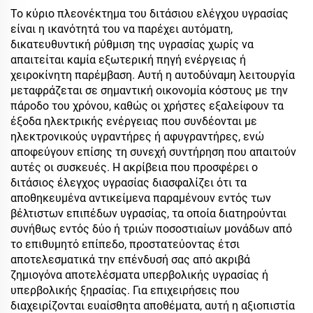
Το κύριο πλεονέκτημα του διτάσιου ελέγχου υγρασίας
είναι η ικανότητά του να παρέχει αυτόματη,
δικατευθυντική ρύθμιση της υγρασίας χωρίς να
απαιτείται καμία εξωτερική πηγή ενέργειας ή
χειροκίνητη παρέμβαση. Αυτή η αυτοδύναμη λειτουργία
μεταφράζεται σε σημαντική οικονομία κόστους με την
πάροδο του χρόνου, καθώς οι χρήστες εξαλείφουν τα
έξοδα ηλεκτρικής ενέργειας που συνδέονται με
ηλεκτρονικούς υγραντήρες ή αφυγραντήρες, ενώ
αποφεύγουν επίσης τη συνεχή συντήρηση που απαιτούν
αυτές οι συσκευές. Η ακρίβεια που προσφέρει ο
διτάσιος έλεγχος υγρασίας διασφαλίζει ότι τα
αποθηκευμένα αντικείμενα παραμένουν εντός των
βέλτιστων επιπέδων υγρασίας, τα οποία διατηρούνται
συνήθως εντός δύο ή τριών ποσοστιαίων μονάδων από
το επιθυμητό επίπεδο, προστατεύοντας έτσι
αποτελεσματικά την επένδυσή σας από ακριβά
ζημιογόνα αποτελέσματα υπερβολικής υγρασίας ή
υπερβολικής ξηρασίας. Για επιχειρήσεις που
διαχειρίζονται ευαίσθητα αποθέματα, αυτή η αξιοπιστία