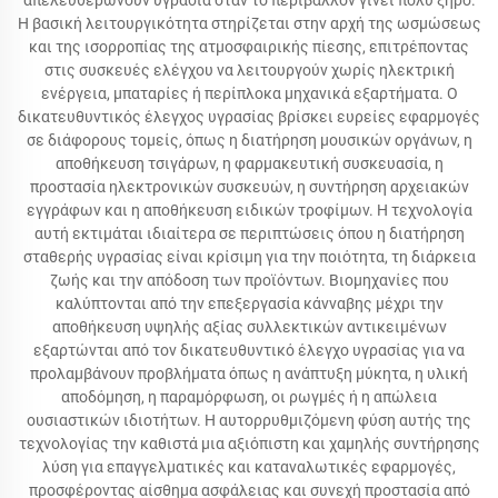
απελευθερώνουν υγρασία όταν το περιβάλλον γίνει πολύ ξηρό.
Η βασική λειτουργικότητα στηρίζεται στην αρχή της ωσμώσεως
και της ισορροπίας της ατμοσφαιρικής πίεσης, επιτρέποντας
στις συσκευές ελέγχου να λειτουργούν χωρίς ηλεκτρική
ενέργεια, μπαταρίες ή περίπλοκα μηχανικά εξαρτήματα. Ο
δικατευθυντικός έλεγχος υγρασίας βρίσκει ευρείες εφαρμογές
σε διάφορους τομείς, όπως η διατήρηση μουσικών οργάνων, η
αποθήκευση τσιγάρων, η φαρμακευτική συσκευασία, η
προστασία ηλεκτρονικών συσκευών, η συντήρηση αρχειακών
εγγράφων και η αποθήκευση ειδικών τροφίμων. Η τεχνολογία
αυτή εκτιμάται ιδιαίτερα σε περιπτώσεις όπου η διατήρηση
σταθερής υγρασίας είναι κρίσιμη για την ποιότητα, τη διάρκεια
ζωής και την απόδοση των προϊόντων. Βιομηχανίες που
καλύπτονται από την επεξεργασία κάνναβης μέχρι την
αποθήκευση υψηλής αξίας συλλεκτικών αντικειμένων
εξαρτώνται από τον δικατευθυντικό έλεγχο υγρασίας για να
προλαμβάνουν προβλήματα όπως η ανάπτυξη μύκητα, η υλική
αποδόμηση, η παραμόρφωση, οι ρωγμές ή η απώλεια
ουσιαστικών ιδιοτήτων. Η αυτορρυθμιζόμενη φύση αυτής της
τεχνολογίας την καθιστά μια αξιόπιστη και χαμηλής συντήρησης
λύση για επαγγελματικές και καταναλωτικές εφαρμογές,
προσφέροντας αίσθημα ασφάλειας και συνεχή προστασία από