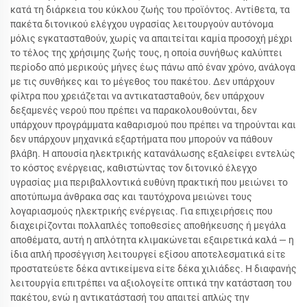
κατά τη διάρκεια του κύκλου ζωής του προϊόντος. Αντίθετα, τα
πακέτα διτονικού ελέγχου υγρασίας λειτουργούν αυτόνομα
μόλις εγκατασταθούν, χωρίς να απαιτείται καμία προσοχή μέχρι
το τέλος της χρήσιμης ζωής τους, η οποία συνήθως καλύπτει
περίοδο από μερικούς μήνες έως πάνω από έναν χρόνο, ανάλογα
με τις συνθήκες και το μέγεθος του πακέτου. Δεν υπάρχουν
φίλτρα που χρειάζεται να αντικατασταθούν, δεν υπάρχουν
δεξαμενές νερού που πρέπει να παρακολουθούνται, δεν
υπάρχουν προγράμματα καθαρισμού που πρέπει να τηρούνται και
δεν υπάρχουν μηχανικά εξαρτήματα που μπορούν να πάθουν
βλάβη. Η απουσία ηλεκτρικής κατανάλωσης εξαλείφει εντελώς
το κόστος ενέργειας, καθιστώντας τον διτονικό έλεγχο
υγρασίας μια περιβαλλοντικά ευθύνη πρακτική που μειώνει το
αποτύπωμα άνθρακα σας και ταυτόχρονα μειώνει τους
λογαριασμούς ηλεκτρικής ενέργειας. Για επιχειρήσεις που
διαχειρίζονται πολλαπλές τοποθεσίες αποθήκευσης ή μεγάλα
αποθέματα, αυτή η απλότητα κλιμακώνεται εξαιρετικά καλά — η
ίδια απλή προσέγγιση λειτουργεί εξίσου αποτελεσματικά είτε
προστατεύετε δέκα αντικείμενα είτε δέκα χιλιάδες. Η διαφανής
λειτουργία επιτρέπει να αξιολογείτε οπτικά την κατάσταση του
πακέτου, ενώ η αντικατάστασή του απαιτεί απλώς την