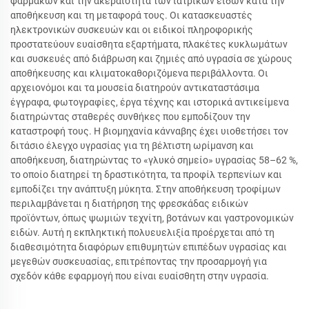
φαρμάκων και την ακεραιότητα των ιατρικών ειδών κατά την
αποθήκευση και τη μεταφορά τους. Οι κατασκευαστές
ηλεκτρονικών συσκευών και οι ειδικοί πληροφορικής
προστατεύουν ευαίσθητα εξαρτήματα, πλακέτες κυκλωμάτων
και συσκευές από διάβρωση και ζημιές από υγρασία σε χώρους
αποθήκευσης και κλιματοκαθοριζόμενα περιβάλλοντα. Οι
αρχειονόμοι και τα μουσεία διατηρούν αντικαταστάσιμα
έγγραφα, φωτογραφίες, έργα τέχνης και ιστορικά αντικείμενα
διατηρώντας σταθερές συνθήκες που εμποδίζουν την
καταστροφή τους. Η βιομηχανία κάνναβης έχει υιοθετήσει τον
διτάσιο έλεγχο υγρασίας για τη βέλτιστη ωρίμανση και
αποθήκευση, διατηρώντας το «γλυκό σημείο» υγρασίας 58–62 %,
το οποίο διατηρεί τη δραστικότητα, τα προφίλ τερπενίων και
εμποδίζει την ανάπτυξη μύκητα. Στην αποθήκευση τροφίμων
περιλαμβάνεται η διατήρηση της φρεσκάδας ειδικών
προϊόντων, όπως ψωμιών τεχνίτη, βοτάνων και γαστρονομικών
ειδών. Αυτή η εκπληκτική πολυευελιξία προέρχεται από τη
διαθεσιμότητα διαφόρων επιθυμητών επιπέδων υγρασίας και
μεγεθών συσκευασίας, επιτρέποντας την προσαρμογή για
σχεδόν κάθε εφαρμογή που είναι ευαίσθητη στην υγρασία.