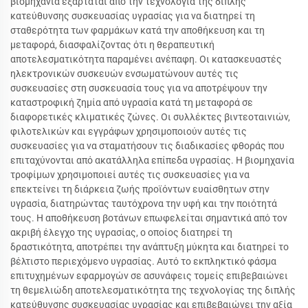
βιομηχανία εξαρτάται από την τεχνολογία της διπλής
κατεύθυνσης συσκευασίας υγρασίας για να διατηρεί τη
σταθερότητα των φαρμάκων κατά την αποθήκευση και τη
μεταφορά, διασφαλίζοντας ότι η θεραπευτική
αποτελεσματικότητα παραμένει ανέπαφη. Οι κατασκευαστές
ηλεκτρονικών συσκευών ενσωματώνουν αυτές τις
συσκευασίες στη συσκευασία τους για να αποτρέψουν την
καταστροφική ζημία από υγρασία κατά τη μεταφορά σε
διαφορετικές κλιματικές ζώνες. Οι συλλέκτες βιντεοταινιών,
φιλοτελικών και εγγράφων χρησιμοποιούν αυτές τις
συσκευασίες για να σταματήσουν τις διαδικασίες φθοράς που
επιταχύνονται από ακατάλληλα επίπεδα υγρασίας. Η βιομηχανία
τροφίμων χρησιμοποιεί αυτές τις συσκευασίες για να
επεκτείνει τη διάρκεια ζωής προϊόντων ευαίσθητων στην
υγρασία, διατηρώντας ταυτόχρονα την υφή και την ποιότητά
τους. Η αποθήκευση βοτάνων επωφελείται σημαντικά από τον
ακριβή έλεγχο της υγρασίας, ο οποίος διατηρεί τη
δραστικότητα, αποτρέπει την ανάπτυξη μύκητα και διατηρεί το
βέλτιστο περιεχόμενο υγρασίας. Αυτό το εκπληκτικό φάσμα
επιτυχημένων εφαρμογών σε ασυνάφεις τομείς επιβεβαιώνει
τη θεμελιώδη αποτελεσματικότητα της τεχνολογίας της διπλής
κατεύθυνσης συσκευασίας υγρασίας και επιβεβαιώνει την αξία