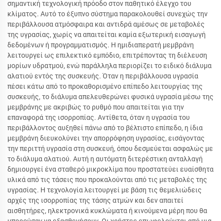
σημαντική τεχνολογική πρόοδο στον παθητικό έλεγχο του
κλίματος. Αυτό το έξυπνο σύστημα παρακολουθεί συνεχώς την
περιβάλλουσα ατμόσφαιρα και αντιδρά αμέσως σε μεταβολές
της υγρασίας, χωρίς να απαιτείται καμία εξωτερική εισαγωγή
δεδομένων ή προγραμματισμός. Η ημιδιαπερατή μεμβράνη
λειτουργεί ως επιλεκτικό εμπόδιο, επιτρέποντας τη διέλευση
μορίων υδρατμού, ενώ παράλληλα περιορίζει το ειδικό διάλυμα
αλατιού εντός της συσκευής. Όταν η περιβάλλουσα υγρασία
πέσει κάτω από το προκαθορισμένο επίπεδο λειτουργίας της
συσκευής, το διάλυμα απελευθερώνει φυσικά υγρασία μέσω της
μεμβράνης με ακριβώς το ρυθμό που απαιτείται για την
επαναφορά της ισορροπίας. Αντίθετα, όταν η υγρασία του
περιβάλλοντος αυξηθεί πάνω από το βέλτιστο επίπεδο, η ίδια
μεμβράνη διευκολύνει την απορρόφηση υγρασίας, εισάγοντας
την περιττή υγρασία στη συσκευή, όπου δεσμεύεται ασφαλώς με
το διάλυμα αλατιού. Αυτή η αυτόματη διτερέστικη ανταλλαγή
δημιουργεί ένα σταθερό μικροκλίμα που προστατεύει ευαίσθητα
υλικά από τις τάσεις που προκαλούνται από τις μεταβολές της
υγρασίας. Η τεχνολογία λειτουργεί με βάση τις θεμελιώδεις
αρχές της ισορροπίας της τάσης ατμών και δεν απαιτεί
αισθητήρες, ηλεκτρονικά κυκλώματα ή κινούμενα μέρη που θα