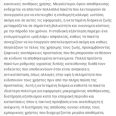
κανονικές συνθήκες χρήσης. Μεγαλύτεροι όγκοι αποθήκευσης
ενδέχεται να απαιτούν πολλαπλά πακέτα που λειτουργούν σε
συνεργασία για να επιτευχθεί η επιθυμητή κάλυψη· ωστόσο,
ακόμη και σε αυτές τις εφαρμογές, η εκτεταμένη διάρκεια ζωής
μεταφράζεται σε σημαντική βολικότητα και οικονομία κόστους
με την πάροδο του χρόνου. Η σταδιακή εξάντληση παρέχει ένα
ενσωματωμένο «μαξιλάρι» ασφαλείας, καθώς τα πακέτα
συνεχίζουν να λειτουργούν αποτελεσματικά ακόμη και καθώς
πλησιάζουν το τέλος της χρήσιμης τους ζωής, προλαμβάνοντας
ξαφνικές ανεπάρκειες προστασίας που θα μπορούσαν να θέσουν
σε κίνδυνο τα αποθηκευμένα αντικείμενα. Πολλά προϊόντα
πακέτων ρύθμισης υγρασίας διπλής κατεύθυνσης διαθέτουν
ενδείκτες που υποδεικνύουν όταν είναι αναγκαία η
αντικατάσταση, όπως αλλαγές στην υφή ή σκληρότητα που
ειδοποιούν τους χρήστες πριν από την πλήρη παύση της
προστασίας. Αυτή η εκτεταμένη διάρκεια καθιστά τα πακέτα
ιδιαίτερα πολύτιμα για εφαρμογές μακροχρόνιας αποθήκευσης,
διατήρηση εξοπλισμού κατά την εποχιακή περίοδο και
καταστάσεις όπου η τακτική πρόσβαση είναι ανεπιθύμητη ή
ανέφικτη. Η διατήρηση της απόδοσης ευνοεί επίσης τους
εμπορικούς χρήστες που διαχειρίζονται μεγάλα αποθέματα,