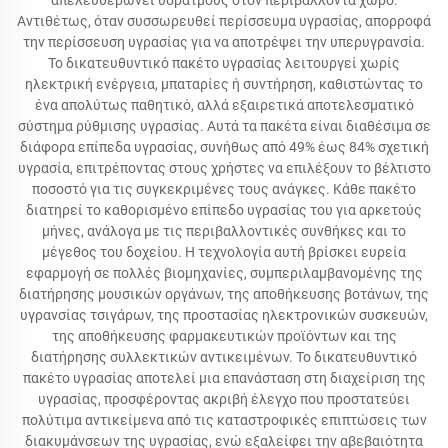
απελευθερώνει υδρατμούς στον περιβάλλοντα χώρο.
Αντιθέτως, όταν συσσωρευθεί περίσσευμα υγρασίας, απορροφά
την περίσσευση υγρασίας για να αποτρέψει την υπερυγρανσία.
Το δικατευθυντικό πακέτο υγρασίας λειτουργεί χωρίς
ηλεκτρική ενέργεια, μπαταρίες ή συντήρηση, καθιστώντας το
ένα απολύτως παθητικό, αλλά εξαιρετικά αποτελεσματικό
σύστημα ρύθμισης υγρασίας. Αυτά τα πακέτα είναι διαθέσιμα σε
διάφορα επίπεδα υγρασίας, συνήθως από 49% έως 84% σχετική
υγρασία, επιτρέποντας στους χρήστες να επιλέξουν το βέλτιστο
ποσοστό για τις συγκεκριμένες τους ανάγκες. Κάθε πακέτο
διατηρεί το καθορισμένο επίπεδο υγρασίας του για αρκετούς
μήνες, ανάλογα με τις περιβαλλοντικές συνθήκες και το
μέγεθος του δοχείου. Η τεχνολογία αυτή βρίσκει ευρεία
εφαρμογή σε πολλές βιομηχανίες, συμπεριλαμβανομένης της
διατήρησης μουσικών οργάνων, της αποθήκευσης βοτάνων, της
υγρανσίας τσιγάρων, της προστασίας ηλεκτρονικών συσκευών,
της αποθήκευσης φαρμακευτικών προϊόντων και της
διατήρησης συλλεκτικών αντικειμένων. Το δικατευθυντικό
πακέτο υγρασίας αποτελεί μια επανάσταση στη διαχείριση της
υγρασίας, προσφέροντας ακριβή έλεγχο που προστατεύει
πολύτιμα αντικείμενα από τις καταστροφικές επιπτώσεις των
διακυμάνσεων της υγρασίας, ενώ εξαλείφει την αβεβαιότητα