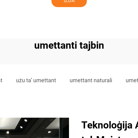
IŻDA
umettanti tajbin
nt
użu ta’ umettant
umettant naturali
umett
Teknoloġija 