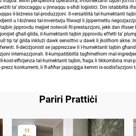
ttajba. Minn perspettiva operattiva, il-humektanti tajbin joffru sta
kwiżiti ta’ stoccaggju u jinnaqqu s-sfidi loġistiċi. Din istabbiltà i
naqqas il-biżness tal-produzzjoni. Il-versatilità tal-humektanti tajb
gredjenti u l-biżness tal-inventarju filwaqt li jippermettu negozjazzj
 tajbin jipprovdu mejjiet notevoli fil-prestazzjoni, jekk dan ifisser
jonijiet għall-ġilda, il-humektanti tajbin jipprovdu effetti ta’ plum
ull tip ta’ ġilda inklużi dawk sensittivi u dawk li jkollhom akne.
ifferenti. Il-deċiżjonisti se japprezzaw li l-humektanti tajbin għa
ibuzzjoni internazzjonali. Il-kumpatibbiltà tagħmelhom mal-ingred
. Il-kost-effiċjenza tal-humektanti tajbin, ħaġa li tikkombina m
u l-prezz konkurrenti, li fl-aħħar jappoġġja kemm is-sodisfazzjoni tal
Pariri Prattiċi
11