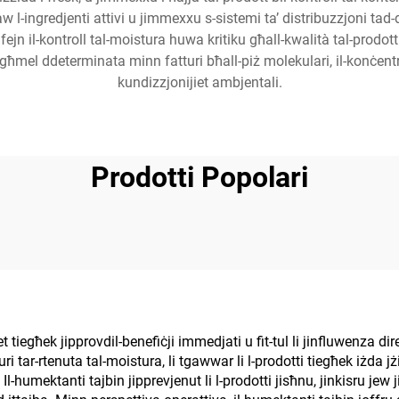
w l-ingredjenti attivi u jimmexxu s-sistemi ta’ distribuzzjoni tad-d
, fejn il-kontroll tal-moistura huwa kritiku għall-kwalità tal-prodo
 tagħmel ddeterminata minn fatturi bħall-piż molekulari, il-konċent
kundizzjonijiet ambjentali.
Prodotti Popolari
 tiegħek jipprovdil-benefiċji immedjati u fit-tul li jinfluwenza di
uri tar-rtenuta tal-moistura, li tgawwar li l-prodotti tiegħek iżda jż
l-humektanti tajbin jipprevjenut li l-prodotti jisħnu, jinkisru jew jil