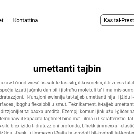
et
Kontattina
Kas tal-Pres
umettanti tajbin
żaw b’mod wiesi’ fis-salute tas-silġ, il-kosmetiċi, il-biżness tal-ik
speċjalizzati jaġmlu dan billi jistraħu molekuli ta’ ilma mis-sur
ratazzjoni. Il-funzjoni ewlenija tat-tajjeb umettanti hija li jżidu l-li
-surfaces jibqgħu fleksibbli u smut. Teknikament, it-tajjeb umettan
izzjonijiet ta’ baxxa umdità. Eżempji komuni jinklużu l-gliċerina, l
determinaw il-kapaċità tagħmel bind ma’ l-ilma u l-karatteristiċi t
s-silġ biex iżidu l-idratazzjoni profonda, b’hekk jimmexxu l-elastiċ
i, iżżidu l-fresk, u jimmexxu l-ħajja tal-prodott bil-kontroll tal-kon