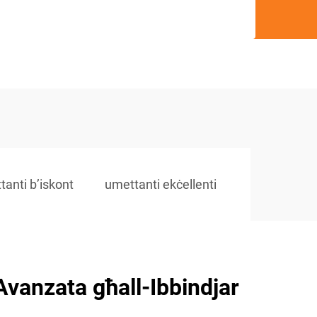
anti b’iskont
umettanti ekċellenti
Avanzata għall-Ibbindjar