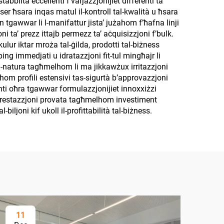
bbiltà eċċellenti f’varjazzjonijiet differenti ta’
fisser ħsara inqas matul il-kontroll tal-kwalità u ħsara
in tgawwar li l-manifattur jista’ jużahom f’ħafna linji
oni ta’ prezz ittajb permezz ta’ aċquisizzjoni f’bulk.
 kulur iktar mroża tal-ġilda, prodotti tal-biżness
ping immedjati u idratazzjoni fit-tul mingħajr li
 In-natura tagħmelhom li ma jikkawżux irritazzjoni
ndhom profili estensivi tas-sigurtà b’approvazzjoni
jenti oħra tgawwar formulazzjonijiet innoxxiżzi
al-prestazzjoni provata tagħmelhom investiment
-biljoni kif ukoll il-profittabilità tal-biżness.
11
2