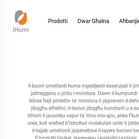
Prodotti
Dwar Għalna
Aħbariji
Il-buoni umettanti huma ingredjenti essenzjali li jintu
jattragganu u jżidu l-moistura. Dawn il-kumpundi 
ikkrea ħajt protettiv ta’ moistura li jippreveni d-dehid
jibqgħu effettivi, it-testuri jibqgħu konstanti u s
lilhom li jassorbu vapur ta’ ilma mis-ajru, anke f’kund
urea, kull wieħed b’istrutturi molekulari uniki li jid
it-tajjeb umettanti jippenetraw il-layers barrani ta
F’prodotti tal-ikel, jipprevenu l-kristallizzazzjon