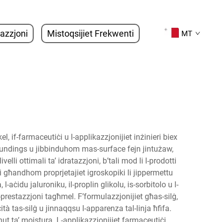
tazzjoni
Mistoqsijiet Frekwenti
MT
el, if-farmaceutiċi u l-applikazzjonijiet inżinieri biex
roundings u jibbinduhom mas-surface fejn jintużaw,
velli ottimali ta’ idratazzjoni, b’tali mod li l-prodotti
ti għandhom proprjetajiet igroskopiki li jippermettu
-aċidu jaluroniku, il-proplin glikolu, is-sorbitolo u l-
al-prestazzjoni tagħmel. F’formulazzjonijiet għas-silġ,
ità tas-silġ u jinnaqqsu l-apparenza tal-linja ħfifa.
tenut ta’ moistura. L-applikazzjonijiet farmaceutiċi