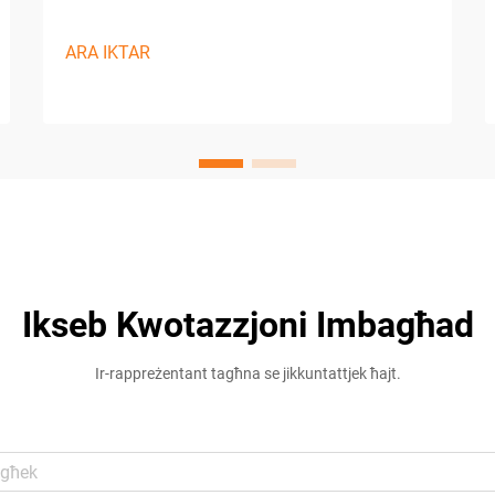
ARA IKTAR
Ikseb Kwotazzjoni Imbagħad
Ir-rappreżentant tagħna se jikkuntattjek ħajt.