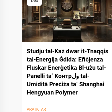
Dec
Studju tal-Każ dwar it-Tnaqqis
tal-Energija Ġdida: Efiċjenza
Fluskar Enerġetika Bl-użu tal-
Panelli ta’ Kонтрول tal-
Umidità Preċiża ta’ Shanghai
Hengyuan Polymer
ARA IKTAR