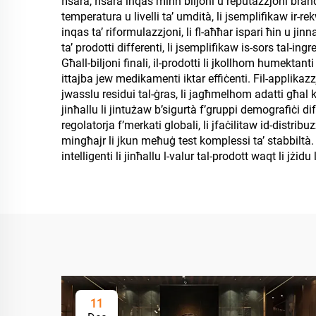
ħsara, ħsara inqas minn biljoni u reputazzjoni brand i
temperatura u livelli ta’ umdità, li jsemplifikaw ir-re
inqas ta’ riformulazzjoni, li fl-aħħar ispari ħin u jin
ta’ prodotti differenti, li jsemplifikaw is-sors tal-in
Għall-biljoni finali, il-prodotti li jkollhom humektanti
ittajba jew medikamenti iktar effiċenti. Fil-applikazz
jwasslu residui tal-ġras, li jagħmelhom adatti għal k
jinħallu li jintużaw b’sigurtà f’gruppi demografiċi d
regolatorja f’merkati globali, li jfaċilitaw id-distr
mingħajr li jkun meħuġ test komplessi ta’ stabbiltà
intelligenti li jinħallu l-valur tal-prodott waqt li jżid
11