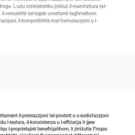
roga. L-użu inżinieristiku jinkluż il-manifattura tat-
tt. Il-versatilità tat-tajjeb umettanti tagħmelhom
razzjoni, il-kompatibilità mal-formulazzjoni u l-
rettament il-prestazzjoni tal-prodott u s-sodisfazzjoni
idu l-testura, il-konsistenza u l-effiċaċja li ġew
qu l-proprietajiet benefiċjalihom, li jirriżulta f’inqas