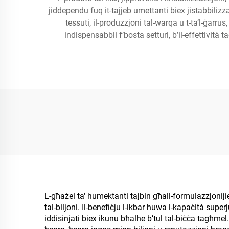
jiddependu fuq it-tajjeb umettanti biex jistabbilizza
tessuti, il-produzzjoni tal-warqa u t-ta’l-ġarrus
indispensabbli f’bosta setturi, b’il-effettività
L-għażel ta' humektanti tajbin għall-formulazzjonijiet
tal-biljoni. Il-benefiċju l-ikbar huwa l-kapaċità superj
iddisinjati biex ikunu bħalhe b’tul tal-biċċa tagħmel. I