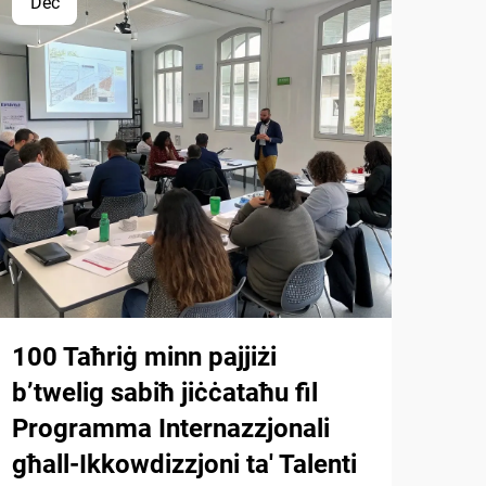
Dec
Ap
100 Taħriġ minn pajjiżi
Ihu
b’twelig sabiħ jiċċataħu fil
Sol
Programma Internazzjonali
Kon
għall-Ikkowdizzjoni ta' Talenti
Dir