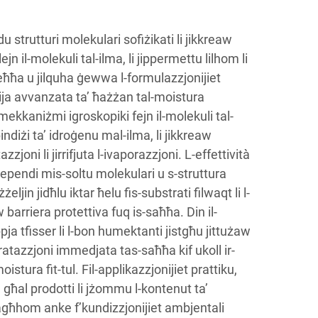
u strutturi molekulari sofiżikati li jikkreaw
ejn il-molekuli tal-ilma, li jippermettu lilhom li
eħħa u jilquha ġewwa l-formulazzjonijiet
ġija avvanzata ta’ ħażżan tal-moistura
ekkaniżmi igroskopiki fejn il-molekuli tal-
diżi ta’ idroġenu mal-ilma, li jikkreaw
zzjoni li jirrifjuta l-ivaporazzjoni. L-effettività
ependi mis-soltu molekulari u s-struttura
eljin jidħlu iktar ħelu fis-substrati filwaqt li l-
 barriera protettiva fuq is-saħħa. Din il-
pja tfisser li l-bon humektanti jistgħu jittużaw
ratazzjoni immedjata tas-saħħa kif ukoll ir-
oistura fit-tul. Fil-applikazzjonijiet prattiku,
u għal prodotti li jżommu l-kontenut ta’
agħhom anke f’kundizzjonijiet ambjentali