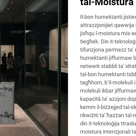
tal-Moistura
Il-bon humektanti jistied
attrazzjonijiet qawwija l
jisħqu l-moistura mis-s
tiegħek. Din it-teknolo
tifunzjona permezz ta’ m
humektanti jiffurmaw bin
netwerk stabbli ta’ idrata
tal-bon humektanti tidd
tagħhom, b’il-molekuli iżż
molekuli ikbar jiffurmaw
kapaċità ta’ azzjoni dop
kemm il-biżżejjed tal-id
rikwiżiti ta’ ħażżan tal-m
din it-teknoloġija ttrasl
moistura intenzjonali t