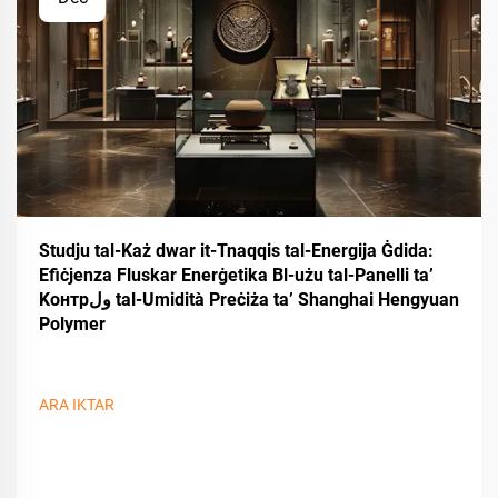
Studju tal-Każ dwar it-Tnaqqis tal-Energija Ġdida:
Efiċjenza Fluskar Enerġetika Bl-użu tal-Panelli ta’
Kонтрول tal-Umidità Preċiża ta’ Shanghai Hengyuan
Polymer
ARA IKTAR