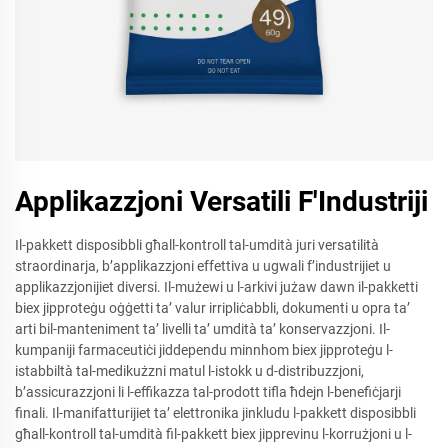
Applikazzjoni Versatili F'Industriji
Il-pakkett disposibbli għall-kontroll tal-umdità juri versatilità
straordinarja, b’applikazzjoni effettiva u ugwali f’industrijiet u
applikazzjonijiet diversi. Il-mużewi u l-arkivi jużaw dawn il-pakketti
biex jipproteġu oġġetti ta’ valur irripliċabbli, dokumenti u opra ta’
arti bil-manteniment ta’ livelli ta’ umdità ta’ konservazzjoni. Il-
kumpaniji farmaceutiċi jiddependu minnhom biex jipproteġu l-
istabbiltà tal-medikużzni matul l-istokk u d-distribuzzjoni,
b’assicurazzjoni li l-effikazza tal-prodott tifla ħdejn l-benefiċjarji
finali. Il-manifatturijiet ta’ elettronika jinkludu l-pakkett disposibbli
għall-kontroll tal-umdità fil-pakkett biex jipprevinu l-korrużjoni u l-