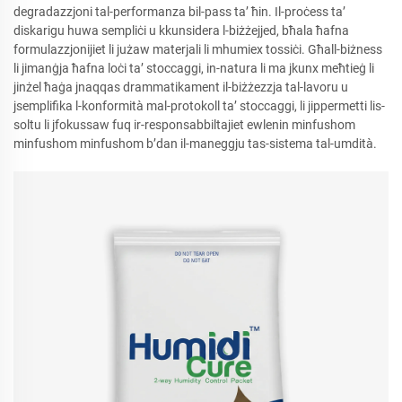
degradazzjoni tal-performanza bil-pass ta’ ħin. Il-proċess ta’
diskarigu huwa sempliċi u kkunsidera l-biżżejjed, bħala ħafna
formulazzjonijiet li jużaw materjali li mhumiex tossiċi. Għall-biżness
li jimanġja ħafna loċi ta’ stoccaggi, in-natura li ma jkunx meħtieġ li
jinżel ħaġa jnaqqas drammatikament il-biżżezzja tal-lavoru u
jsemplifika l-konformità mal-protokoll ta’ stoccaggi, li jippermetti lis-
soltu li jfokussaw fuq ir-responsabbiltajiet ewlenin minfushom
minfushom minfushom b’dan il-maneggju tas-sistema tal-umdità.