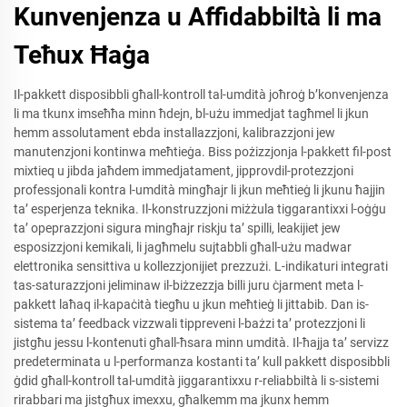
Kunvenjenza u Affidabbiltà li ma
Teħux Ħaġa
Il-pakkett disposibbli għall-kontroll tal-umdità joħroġ b’konvenjenza
li ma tkunx imseħħa minn ħdejn, bl-użu immedjat tagħmel li jkun
hemm assolutament ebda installazzjoni, kalibrazzjoni jew
manutenzjoni kontinwa meħtieġa. Biss pożizzjonja l-pakkett fil-post
mixtieq u jibda jaħdem immedjatament, jipprovdil-protezzjoni
professjonali kontra l-umdità mingħajr li jkun meħtieġ li jkunu ħajjin
ta’ esperjenza teknika. Il-konstruzzjoni miżżula tiggarantixxi l-oġġu
ta’ opeprazzjoni sigura mingħajr riskju ta’ spilli, leakijiet jew
esposizzjoni kemikali, li jagħmelu sujtabbli għall-użu madwar
elettronika sensittiva u kollezzjonijiet prezzużi. L-indikaturi integrati
tas-saturazzjoni jeliminaw il-biżzezzja billi juru ċjarment meta l-
pakkett laħaq il-kapaċità tiegħu u jkun meħtieġ li jittabib. Dan is-
sistema ta’ feedback vizzwali tippreveni l-bażzi ta’ protezzjoni li
jistgħu jessu l-kontenuti għall-ħsara minn umdità. Il-ħajja ta’ servizz
predeterminata u l-performanza kostanti ta’ kull pakkett disposibbli
ġdid għall-kontroll tal-umdità jiggarantixxu r-reliabbiltà li s-sistemi
rirabbari ma jistgħux imexxu, għalkemm ma jkunx hemm