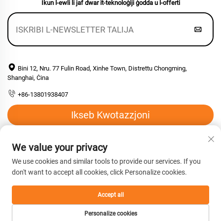
Ikun l-ewli li jaf dwar it-teknoloġiji ġodda u l-offerti
Bini 12, Nru. 77 Fulin Road, Xinhe Town, Distrettu Chongming,
Shanghai, Ċina
+86-13801938407
Ikseb Kwotazzjoni
Email:
[email protected]
We value your privacy
We use cookies and similar tools to provide our services. If you
don't want to accept all cookies, click Personalize cookies.
Copyright © 2026 Shanghai Hengyuan Macromolecular Materials
co., Ltd. Il-quddiem kollha rizervati. -
Politika ta’ Privatezza
Accept all
Personalize cookies