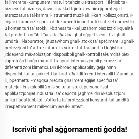
falliment tal-kumpunenti matul it-taħżin u t-trasport. Fil-ktieb tal-
biżness tal-biżness, dawn il-pakketti jintużaw biex jipproteġu l-
attrezzatura tal-kamra, l-istrumenti muzikali, il-karti kollezzjonisti, il-
ċigarri, l-ammożizzjoni u d-dokumenti importanti f’safejiet domestiki
u kontenituri ta’ stokk. Il-biżness tal-ikel jużahom biex iżżid il-qualità
tal-prodott u neħħi l-ħajja ta’ ħażina għal oġġetti sensittivi għall-
umdità. Il-laburattorji jitużawhom għall-istokk ta’ speċimenti u għall-
protezzjoni ta’ attrezzatura. Is-sektor tat-trasport u l-loġistika
jiddependi mis-soluzzjoni disposibbli għall-kontroll tal-umdità biex
jipproteġu l-baġa matul it-trasport internazzjonali permezz ta’
differenti żoni klimatiċi. Din il-broad applicability ġejja minn
disponibbiltà ta’ pakketti kalibrati għal differenti intervalli ta’ umdità,
li jippermettu l-maqqsa preċiża għal meħtieġijiet speċifiċi ta’
materjal. Is-skalabilità mis-soltu ta’ stokk personali sal-
applikazzjonijiet industriali ta’ depożiti jagħmel din is-soluzzjoni
unika f’adattabbiltà, b’offerta ta’ protezzjoni konstanti tal-umdità
irrespettivament mill-volum jew il-kuntest.
Iscriviti għal aġġornamenti ġodda!