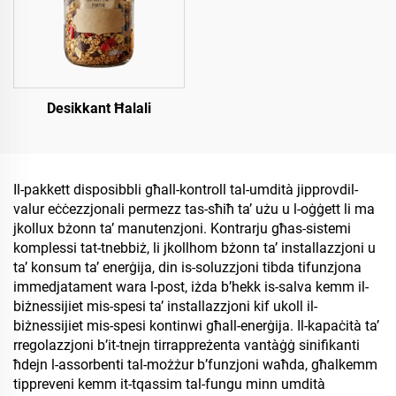
Desikkant Ħalali
Il-pakkett disposibbli għall-kontroll tal-umdità jipprovdil-
valur eċċezzjonali permezz tas-sħiħ ta’ użu u l-oġġett li ma
jkollux bżonn ta’ manutenzjoni. Kontrarju għas-sistemi
komplessi tat-tnebbiż, li jkollhom bżonn ta’ installazzjoni u
ta’ konsum ta’ enerġija, din is-soluzzjoni tibda tifunzjona
immedjatament wara l-post, iżda b’hekk is-salva kemm il-
biżnessijiet mis-spesi ta’ installazzjoni kif ukoll il-
biżnessijiet mis-spesi kontinwi għall-enerġija. Il-kapaċità ta’
rregolazzjoni b’it-tnejn tirrappreżenta vantàġġ sinifikanti
ħdejn l-assorbenti tal-możżur b’funzjoni waħda, għalkemm
tippreveni kemm it-tqassim tal-fungu minn umdità