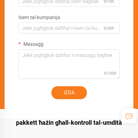
0/100
Isem tal-kumpanija
0/200
Messaġġ
0/1000
IŻDA
pakkett ħażin għall-kontroll tal-umdità