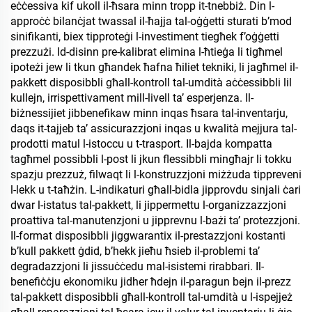
eċċessiva kif ukoll il-ħsara minn tropp it-tnebbiż. Din l-
approċċ bilanċjat twassal il-ħajja tal-oġġetti sturati b’mod
sinifikanti, biex tipproteġi l-investiment tiegħek f’oġġetti
prezzużi. Id-disinn pre-kalibrat elimina l-ħtieġa li tigħmel
ipoteżi jew li tkun għandek ħafna ħiliet tekniki, li jagħmel il-
pakkett disposibbli għall-kontroll tal-umdità aċċessibbli lil
kullejn, irrispettivament mill-livell ta’ esperjenza. Il-
biżnessijiet jibbenefikaw minn inqas ħsara tal-inventarju,
daqs it-tajjeb ta’ assicurazzjoni inqas u kwalità mejjura tal-
prodotti matul l-istoccu u t-trasport. Il-bajda kompatta
tagħmel possibbli l-post li jkun flessibbli mingħajr li tokku
spazju prezzuż, filwaqt li l-konstruzzjoni miżżuda tippreveni
l-lekk u t-taħżin. L-indikaturi għall-bidla jipprovdu sinjali ċari
dwar l-istatus tal-pakkett, li jippermettu l-organizzazzjoni
proattiva tal-manutenzjoni u jipprevnu l-bażi ta’ protezzjoni.
Il-format disposibbli jiggwarantix il-prestazzjoni kostanti
b’kull pakkett ġdid, b’hekk jieħu ħsieb il-problemi ta’
degradazzjoni li jissuċċedu mal-isistemi rirabbari. Il-
benefiċċju ekonomiku jidher ħdejn il-paragun bejn il-prezz
tal-pakkett disposibbli għall-kontroll tal-umdità u l-ispejjeż