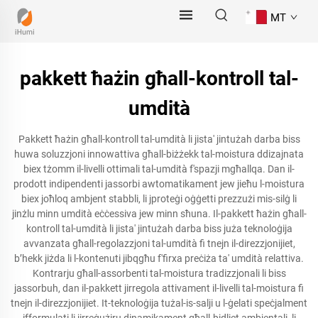
MT
pakkett ħażin għall-kontroll tal-
umdità
Pakkett ħażin għall-kontroll tal-umdità li jista' jintużah darba biss
huwa soluzzjoni innowattiva għall-biżżekk tal-moistura ddizajnata
biex tżomm il-livelli ottimali tal-umdità f'spazji mgħallqa. Dan il-
prodott indipendenti jassorbi awtomatikament jew jieħu l-moistura
biex joħloq ambjent stabbli, li jproteġi oġġetti prezzużi mis-silġ li
jinżlu minn umdità eċċessiva jew minn sħuna. Il-pakkett ħażin għall-
kontroll tal-umdità li jista' jintużah darba biss juża teknoloġija
avvanzata għall-regolazzjoni tal-umdità fi tnejn il-direzzjonijiet,
b’hekk jiżda li l-kontenuti jibqgħu f'firxa preċiża ta' umdità relattiva.
Kontrarju għall-assorbenti tal-moistura tradizzjonali li biss
jassorbuh, dan il-pakkett jirregola attivament il-livelli tal-moistura fi
tnejn il-direzzjonijiet. It-teknoloġija tużal-is-salji u l-ġelati speċjalment