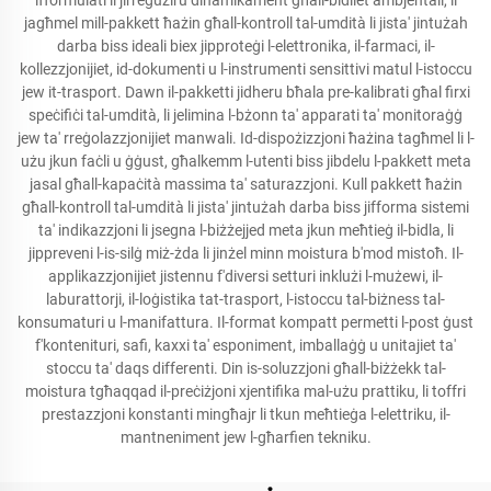
ifformulati li jirreġużiru dinamikament għall-bidliet ambjentali, li
jagħmel mill-pakkett ħażin għall-kontroll tal-umdità li jista' jintużah
darba biss ideali biex jipproteġi l-elettronika, il-farmaci, il-
kollezzjonijiet, id-dokumenti u l-instrumenti sensittivi matul l-istoccu
jew it-trasport. Dawn il-pakketti jidheru bħala pre-kalibrati għal firxi
speċifiċi tal-umdità, li jelimina l-bżonn ta' apparati ta' monitoraġġ
jew ta' rreġolazzjonijiet manwali. Id-dispożizzjoni ħażina tagħmel li l-
użu jkun faċli u ġġust, għalkemm l-utenti biss jibdelu l-pakkett meta
jasal għall-kapaċità massima ta' saturazzjoni. Kull pakkett ħażin
għall-kontroll tal-umdità li jista' jintużah darba biss jifforma sistemi
ta' indikazzjoni li jsegna l-biżżejjed meta jkun meħtieġ il-bidla, li
jippreveni l-is-silġ miż-żda li jinżel minn moistura b'mod mistoħ. Il-
applikazzjonijiet jistennu f'diversi setturi inklużi l-mużewi, il-
laburattorji, il-loġistika tat-trasport, l-istoccu tal-biżness tal-
konsumaturi u l-manifattura. Il-format kompatt permetti l-post ġust
f'kontenituri, safi, kaxxi ta' esponiment, imballaġġ u unitajiet ta'
stoccu ta' daqs differenti. Din is-soluzzjoni għall-biżżekk tal-
moistura tgħaqqad il-preċiżjoni xjentifika mal-użu prattiku, li toffri
prestazzjoni konstanti mingħajr li tkun meħtieġa l-elettriku, il-
mantneniment jew l-għarfien tekniku.