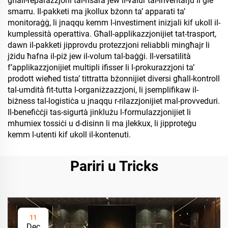
għall-reparazzjoni tal-ħsara jew il-valur tal-inventarju li ġie
smarru. Il-pakketi ma jkollux bżonn ta’ apparati ta’
monitoraġġ, li jnaqqu kemm l-investiment inizjali kif ukoll il-
kumplessità operattiva. Għall-applikazzjonijiet tat-trasport,
dawn il-pakketi jipprovdu protezzjoni reliabbli mingħajr li
jżidu ħafna il-piż jew il-volum tal-baġġi. Il-versatilità
f’applikazzjonijiet multipli ifisser li l-prokurazzjoni ta’
prodott wieħed tista’ tittratta bżonnijiet diversi għall-kontroll
tal-umdità fit-tutta l-organiżzazzjoni, li jsemplifikaw il-
biżness tal-logistiċa u jnaqqu r-rilazzjonijiet mal-provveduri.
Il-benefiċċji tas-sigurtà jinklużu l-formulazzjonijiet li
mhumiex tossiċi u d-disinn li ma jlekkux, li jipproteġu
kemm l-utenti kif ukoll il-kontenuti.
Pariri u Tricks
11
Dec