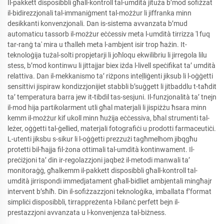
Il-pakkett disposibbli għall-kontroll tal-umdità jituża b’mod sofiżzat
il-bidirezzjonali tal-immaniġment tal-możżur li jiffranka minn
desikkanti konvenzjonali. Dan is-sistema avvanzata b’mud
automaticu tassorb il-możżur eċċessiv meta l-umdità tirrizza 'l fuq
tar-ranġ ta' mira u tħalleh meta l-ambjent isir trop ħażin. It-
teknoloġija tużal-solti propjetarji li joħloqu ekwilibriu li jirregola lilu
stess, b’mod kontinwu li jittajjar biex iżda l-livell speċifikat ta’ umdità
relattiva. Dan il-mekkanismo ta’ riżpons inteḷliġenti jiksub li l-oġġetti
sensittivi jispiraw kondizzjonijiet stabbli b’suġgett li jitbaddlu t-taħdit
ta’ temperatura barra jew it-tibdil tas-sesjuni. Il-funzjonalità ta’ tnejn
il-mod hija partikolarment utli għal materjali li jispiżżu ħsara minn
kemm il-możżur kif ukoll minn ħużija eċċessiva, bħal strumenti tal-
leżer, oġġetti tal-ġellied, materjali fotografiċi u prodotti farmaceutiċi.
L-utenti jiksbu s-sikur li l-oġġetti prezzużi tagħmelhom jibqgħu
protetti bil-ħajja fil-żona ottimali tal-umdità kontinwament. Il-
preċiżjoni ta’ din ir-regolazzjoni jaqbeż il-metodi manwali ta’
monitoraġġ, għalkemm il-pakkett disposibbli għall-kontroll tal-
umdità jirrispondi immedjatament għall-bidliet ambjentali mingħajr
intervent b’sħiħ. Din il-sofiżzazzjoni teknoloġika, imballata f’format
simpliċi disposibbli, tirrappreżenta l-bilanċ perfett bejn il-
prestazzjoni avvanzata u l-konvenjenza tal-biżness.