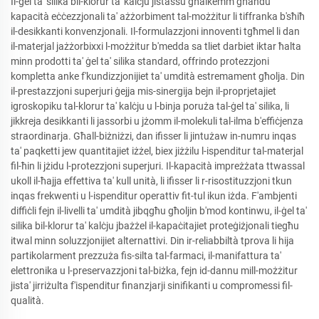
Il-ġel ta' silika bil-klorur ta' kalċju jistassu għalkemm għandu
kapacità eċċezzjonali ta' ażżorbiment tal-możżitur li tiffranka b'sħiħ
il-desikkanti konvenzjonali. Il-formulazzjoni innoventi tgħmel li dan
il-materjal jażżorbixxi l-możżitur b'medda sa tliet darbiet iktar ħalta
minn prodotti ta' ġel ta' silika standard, offrindo protezzjoni
kompletta anke f'kundizzjonijiet ta' umdità estremament għolja. Din
il-prestazzjoni superjuri ġejja mis-sinergija bejn il-proprjetajiet
igroskopiku tal-klorur ta' kalċju u l-binja poruża tal-ġel ta' silika, li
jikkreja desikkanti li jassorbi u jżomm il-molekuli tal-ilma b'effiċjenza
straordinarja. Għall-biżniżzi, dan ifisser li jintużaw in-numru inqas
ta' paqketti jew quantitajiet iżżel, biex jiżżilu l-ispenditur tal-materjal
fil-ħin li jżidu l-protezzjoni superjuri. Il-kapacità impreżżata ttwassal
ukoll il-ħajja effettiva ta' kull unità, li ifisser li r-risostituzzjoni tkun
inqas frekwenti u l-ispenditur operattiv fit-tul ikun iżda. F'ambjenti
diffiċli fejn il-livelli ta' umdità jibqgħu għoljin b'mod kontinwu, il-ġel ta'
silika bil-klorur ta' kalċju jbażżel il-kapaċitajiet proteġiżjonali tiegħu
itwal minn soluzzjonijiet alternattivi. Din ir-reliabbiltà tprova li hija
partikolarment prezzuża fis-silta tal-farmaci, il-manifattura ta'
elettronika u l-preservazzjoni tal-biżka, fejn id-dannu mill-możżitur
jista' jirriżulta f'ispenditur finanzjarji sinifikanti u compromessi fil-
qualità.