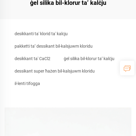
ġel silika bil-klorur ta’ kalċju
desikkanti ta' klorid ta' kalcju
pakketti ta’ dessikant bil-kalsjuwm kloridu
desikkant ta' CaCl2
ġel silika bil-klorur ta’ kalċju
dessikant super ħażen bil-kalsjuwm kloridu
il-lenti tifogga