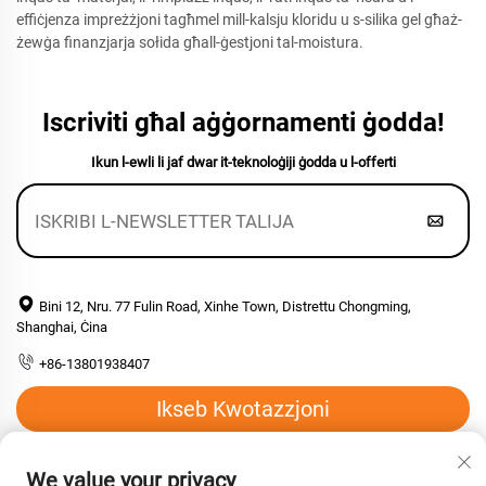
effiċjenza impreżżjoni tagħmel mill-kalsju kloridu u s-silika gel għaż-
żewġa finanzjarja sołida għall-ġestjoni tal-moistura.
Iscriviti għal aġġornamenti ġodda!
Ikun l-ewli li jaf dwar it-teknoloġiji ġodda u l-offerti
Bini 12, Nru. 77 Fulin Road, Xinhe Town, Distrettu Chongming,
Shanghai, Ċina
+86-13801938407
Ikseb Kwotazzjoni
Email:
[email protected]
We value your privacy