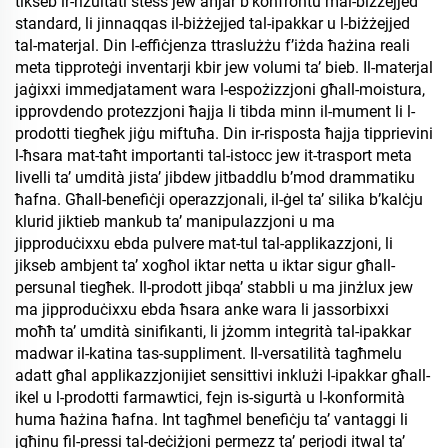
tikseb ir-riżultati stess jew aħjar b’konfrontu mal-biżżejjed
standard, li jinnaqqas il-biżżejjed tal-ipakkar u l-biżżejjed
tal-materjal. Din l-effiċjenza ttraslużżu f’iżda ħażina reali
meta tipproteġi inventarji kbir jew volumi ta’ bieb. Il-materjal
jaġixxi immedjatament wara l-espożizzjoni għall-moistura,
ipprovdendo protezzjoni ħajja li tibda minn il-mument li l-
prodotti tiegħek jiġu miftuħa. Din ir-risposta ħajja tipprievini
l-ħsara mat-taħt importanti tal-istocc jew it-trasport meta
livelli ta’ umdità jista’ jibdew jitbaddlu b’mod drammatiku
ħafna. Għall-benefiċji operazzjonali, il-ġel ta’ silika b’kalċju
klurid jiktieb mankub ta’ manipulazzjoni u ma
jipproduċixxu ebda pulvere mat-tul tal-applikazzjoni, li
jikseb ambjent ta’ xogħol iktar netta u iktar sigur għall-
persunal tiegħek. Il-prodott jibqa’ stabbli u ma jinżlux jew
ma jipproduċixxu ebda ħsara anke wara li jassorbixxi
moħħ ta’ umdità sinifikanti, li jżomm integrità tal-ipakkar
madwar il-katina tas-suppliment. Il-versatilità tagħmelu
adatt għal applikazzjonijiet sensittivi inklużi l-ipakkar għall-
ikel u l-prodotti farmawtici, fejn is-sigurtà u l-konformità
huma ħażina ħafna. Int tagħmel benefiċju ta’ vantaggi li
jgħinu fil-pressi tal-deċiżjoni permezz ta’ perjodi itwal ta’