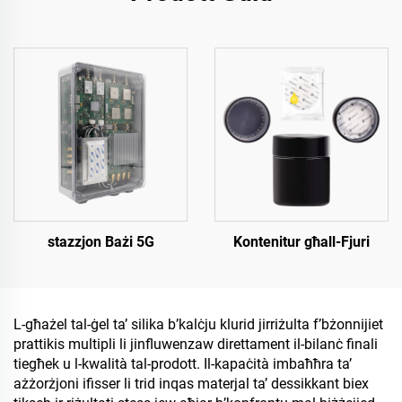
stazzjon Bażi 5G
Kontenitur għall-Fjuri
L-għażel tal-ġel ta’ silika b’kalċju klurid jirriżulta f’bżonnijiet
prattikis multipli li jinfluwenzaw direttament il-bilanċ finali
tiegħek u l-kwalità tal-prodott. Il-kapaċità imbaħħra ta’
ażżorżjoni ifisser li trid inqas materjal ta’ dessikkant biex