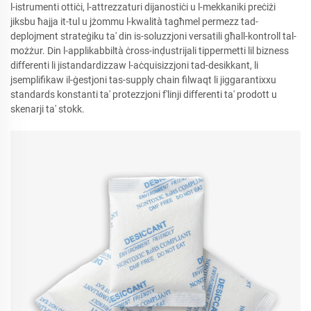
l-istrumenti ottiċi, l-attrezzaturi dijanostiċi u l-mekkaniki preċiżi
jiksbu ħajja it-tul u jżommu l-kwalità tagħmel permezz tad-
deplojment strateġiku ta' din is-soluzzjoni versatili għall-kontroll tal-
możżur. Din l-applikabbiltà ċross-inḍustrijali tippermetti lil bizness
differenti li jistandardizzaw l-aċquisizzjoni tad-desikkant, li
jsemplifikaw il-ġestjoni tas-supply chain filwaqt li jiggarantixxu
standards konstanti ta' protezzjoni f'linji differenti ta' prodott u
skenarji ta' stokk.