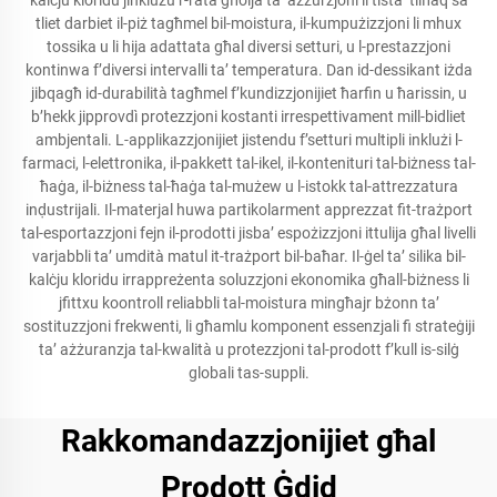
kalċju kloridu jinklużu r-rata għolja ta’ ażżurżjoni li tista’ tilħaq sa
tliet darbiet il-piż tagħmel bil-moistura, il-kumpużizzjoni li mhux
tossika u li hija adattata għal diversi setturi, u l-prestazzjoni
kontinwa f’diversi intervalli ta’ temperatura. Dan id-dessikant iżda
jibqagħ id-durabilità tagħmel f’kundizzjonijiet ħarfin u ħarissin, u
b’hekk jipprovdì protezzjoni kostanti irrespettivament mill-bidliet
ambjentali. L-applikazzjonijiet jistendu f’setturi multipli inklużi l-
farmaci, l-elettronika, il-pakkett tal-ikel, il-kontenituri tal-biżness tal-
ħaġa, il-biżness tal-ħaġa tal-mużew u l-istokk tal-attrezzatura
inḍustrijali. Il-materjal huwa partikolarment apprezzat fit-trażport
tal-esportazzjoni fejn il-prodotti jisba’ espożizzjoni ittulija għal livelli
varjabbli ta’ umdità matul it-trażport bil-baħar. Il-ġel ta’ silika bil-
kalċju kloridu irrappreżenta soluzzjoni ekonomika għall-biżness li
jfittxu koontroll reliabbli tal-moistura mingħajr bżonn ta’
sostituzzjoni frekwenti, li għamlu komponent essenzjali fi strateġiji
ta’ ażżuranzja tal-kwalità u protezzjoni tal-prodott f’kull is-silġ
globali tas-suppli.
Rakkomandazzjonijiet għal
Prodott Ġdid