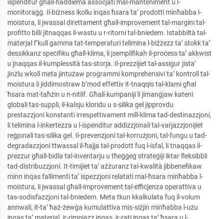
ispenditur għall-ħaddiema assoċjati mal-manteniment u l-
monitoraġġ. Il-biżness ikollu inqas ħsara ta’ prodotti minħabba l-
moistura, li jwassal direttament għall-improvement tal-margini tal-
profitto billi jitnaqqas il-wastu u r-ritorni tal-bniedem. Istabbiltà tal-
materjal f’kull gamma tat-temperaturi telimina l-biżżezz ta’ stokk ta’
dessikkanz speċifiku għall-klima, li jsemplifikah il-proċess ta’ akkwist
u jnaqqas il-kumplessità tas-storja. Il-prezzijiet tal-assigur jista’
jinżlu wkoll meta jintużaw proġrammi komprehensivi ta’ kontroll tal-
moistura li jiddimostraw b’mod effettiv it-tnaqqis tal-klami għal
ħsara mat-taħżin u n-nitlif. Għall-kumpaniji li jimanġjaw kateni
globali tas-suppli, il-kalsju kloridu u s-silika gel jipprovdu
prestazzjoni konstanti irrespettivament mill-klima tad-destinazzjoni,
li telimina l-inkertezza u l-ispenditur addizzjonali tal-varjazzjonijiet
reġjonali tas-silika gel. Il-prevenzjoni tal-korrużjoni, tal-fungu u tad-
degradazzjoni ttwassal il-ħajja tal-prodott fuq l-isfal, li tnaqqas il-
prezzur għall-bidla tal-inventarju u tħeġġeġ strateġiji iktar fleksibbli
tad-distribuzzjoni. It-timijiet ta’ ażżuranz tal-kwalità jibbenefikaw
minn inqas fallimenti ta’ ispezzjoni relatati mal-ħsara minħabba l-
moistura, li jwassal għall-improvement tal-effiċjenza operattiva u
tas-sodisfazzjoni tal-bniedem. Meta tkun kkalkulata fuq il-volum
annwali, it-ta’ ħaż-żewġa kumulattiva mis-siżjin minħabba l-użu
inqas ta’ materjal, ir-rimpiazz inqas, ir-rati inqas ta’ ħsara u l-