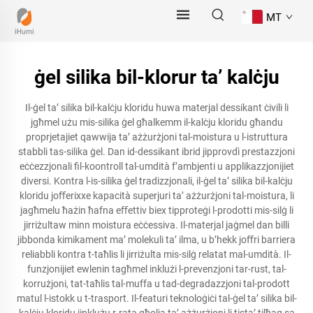
MT
ġel silika bil-klorur ta’ kalċju
Il-ġel ta’ silika bil-kalċju kloridu huwa materjal dessikant ċivili li
jgħmel użu mis-silika ġel għalkemm il-kalċju kloridu għandu
proprjetajiet qawwija ta’ ażżurżjoni tal-moistura u l-istruttura
stabbli tas-silika ġel. Dan id-dessikant ibrid jipprovdì prestazzjoni
eċċezzjonali fil-koontroll tal-umdità f’ambjenti u applikazzjonijiet
diversi. Kontra l-is-silika ġel tradizzjonali, il-ġel ta’ silika bil-kalċju
kloridu joﬀerixxe kapacità superjuri ta’ ażżurżjoni tal-moistura, li
jagħmelu ħażin ħafna eﬀettiv biex tipproteġi l-prodotti mis-silġ li
jirriżultaw minn moistura eċċessiva. Il-materjal jaġmel dan billi
jibbonda kimikament ma’ molekuli ta’ ilma, u b’hekk joﬀri barriera
reliabbli kontra t-taħlis li jirriżulta mis-silġ relatat mal-umdità. Il-
funzjonijiet ewlenin tagħmel inklużi l-prevenzjoni tar-rust, tal-
korrużjoni, tat-taħlis tal-muffa u tad-degradazzjoni tal-prodott
matul l-istokk u t-trasport. Il-featuri teknoloġiċi tal-ġel ta’ silika bil-