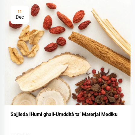
11
Dec
Sajjieda IHumi għall-Umddità ta’ Materjal Mediku