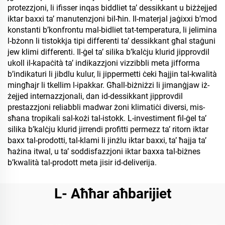
protezzjoni, li ifisser inqas biddliet ta’ dessikkant u biżżejjed
iktar baxxi ta’ manutenzjoni bil-ħin. Il-materjal jaġixxi b’mod
konstanti b’konfrontu mal-bidliet tat-temperatura, li jelimina
l-bżonn li tistokkja tipi differenti ta’ dessikkant għal staġuni
jew klimi differenti. Il-ġel ta’ silika b’kalċju klurid jipprovdil
ukoll il-kapaċità ta’ indikazzjoni vizzibbli meta jifforma
b’indikaturi li jibdlu kulur, li jippermetti ċeki ħajjin tal-kwalità
mingħajr li tkellim l-ipakkar. Għall-biżniżzi li jimanġjaw iż-
żejjed internazzjonali, dan id-dessikkant jipprovdil
prestazzjoni reliabbli madwar żoni klimatiċi diversi, mis-
sħana tropikali sal-kożi tal-istokk. L-investiment fil-ġel ta’
silika b’kalċju klurid jirrendi profitti permezz ta’ ritorn iktar
baxx tal-prodotti, tal-klami li jinżlu iktar baxxi, ta’ ħajja ta’
ħażina itwal, u ta’ soddisfazzjoni iktar baxxa tal-biżnes
b’kwalità tal-prodott meta jisir id-deliverija.
L- Aħħar aħbarijiet