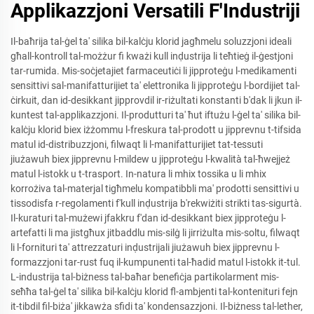
Applikazzjoni Versatili F'Industriji
Il-baħrija tal-ġel ta' silika bil-kalċju klorid jagħmelu soluzzjoni ideali
għall-kontroll tal-możżur fi kważi kull inḍustrija li teħtieġ il-ġestjoni
tar-rumida. Mis-soċjetajiet farmaceutiċi li jipproteġu l-medikamenti
sensittivi sal-manifatturijiet ta' elettronika li jipproteġu l-bordijiet tal-
ċirkuit, dan id-desikkant jipprovdil ir-riżultati konstanti b'dak li jkun il-
kuntest tal-applikazzjoni. Il-produtturi ta' ħut iftużu l-ġel ta' silika bil-
kalċju klorid biex iżżommu l-freskura tal-prodott u jipprevnu t-tifsida
matul id-distribuzzjoni, filwaqt li l-manifatturijiet tat-tessuti
jiużawuh biex jipprevnu l-mildew u jipproteġu l-kwalità tal-ħwejjeż
matul l-istokk u t-trasport. In-natura li mhix tossika u li mhix
korrożiva tal-materjal tigħmelu kompatibbli ma' prodotti sensittivi u
tissodisfa r-regolamenti f'kull inḍustrija b'rekwiżiti strikti tas-sigurtà.
Il-kuraturi tal-mużewi jfakkru f'dan id-desikkant biex jipproteġu l-
artefatti li ma jistgħux jitbaddlu mis-silġ li jirriżulta mis-soltu, filwaqt
li l-fornituri ta' attrezzaturi inḍustrijali jiużawuh biex jipprevnu l-
formazzjoni tar-rust fuq il-kumpunenti tal-ħadid matul l-istokk it-tul.
L-industrija tal-biżness tal-baħar benefiċja partikolarment mis-
seħħa tal-ġel ta' silika bil-kalċju klorid fl-ambjenti tal-kontenituri fejn
it-tibdil fil-biża' jikkawża sfidi ta' kondensazzjoni. Il-biżness tal-lether,