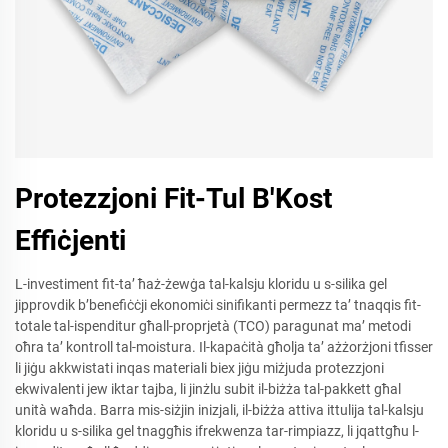
Protezzjoni Fit-Tul B'Kost
Effiċjenti
L-investiment fit-ta’ ħaż-żewġa tal-kalsju kloridu u s-silika gel
jipprovdik b’benefiċċji ekonomiċi sinifikanti permezz ta’ tnaqqis fit-
totale tal-ispenditur għall-proprjetà (TCO) paragunat ma’ metodi
oħra ta’ kontroll tal-moistura. Il-kapaċità għolja ta’ ażżorżjoni tfisser
li jiġu akkwistati inqas materiali biex jiġu miżjuda protezzjoni
ekwivalenti jew iktar tajba, li jinżlu subit il-biżża tal-pakkett għal
unità waħda. Barra mis-siżjin inizjali, il-biżża attiva ittulija tal-kalsju
kloridu u s-silika gel tnaggħis ifrekwenza tar-rimpiazz, li jqattgħu l-