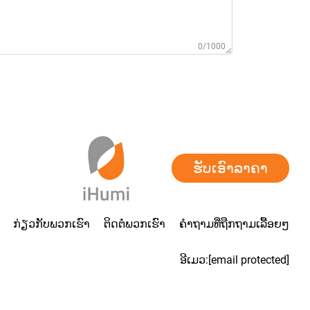
0/1000
ຮັບເອົາລາຄາ
ກ່ຽວກັບພວກເຮົາ
ຕິດຕໍ່ພວກເຮົາ
ຄຳຖາມທີ່ຖືກຖາມເລື້ອຍໆ
ອີເມວ:
[email protected]