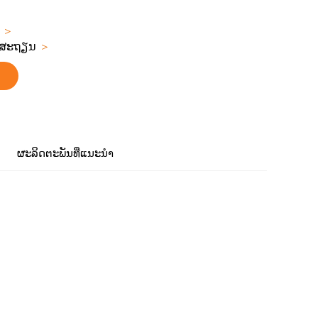
ີ
＞
ມສະຖຽນ
＞
ຜະລິດຕະພັນທີ່ແນະນຳ