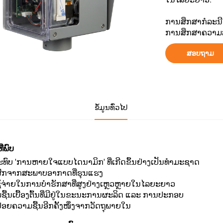
ການສຶກສາກໍລະນ
ການສຶກສາຄວາ
ສອບຖາມ
ຂໍ້ມູນທົ່ວໄປ
ີ່ພົບ
ກະທົບ 'ການຫາຍໃຈແບບໄດນາມິກ' ທີ່ເກີດຂຶ້ນຢ່າງເປັນທຳມະຊາດ
ະສັກຈາກສະພາບອາກາດທີ່ຮຸນແຮງ
ຊ້ຈ່າຍໃນການບໍາຮັກສາທີ່ສູງຢ່າງເຫຼວຫຼາຍໃນໄລຍະຍາວ
ຊື້ນເບື້ອງຕົ້ນທີ່ມີຢູ່ໃນຂະນະການຜະລິດ ແລະ ການປະກອບ
່ອຍຄວາມຊື້ນອີກຄັ້ງໜຶ່ງຈາກວັດຖຸພາຍໃນ