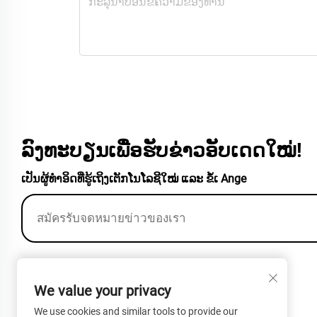
ລົງທະບຽນເພື່ອຮັບຂ່າວອັບເດດໃໝ່!
ເປັນຜູ້ທຳອິດທີ່ຮູ້ເຖິງເຕັກໂນໂລຊີໃໝ່ ແລະ ຂໍ້ເ Ange
ອາຄານ 12, ລະຫັດ 77 ຖະໜົນ Fulin,
ຕະຫຼອງ Xinhe, ເມືອງ Chongming, ສີ່ຈ້າງ, ຈີນ
We value your privacy
We use cookies and similar tools to provide our
+86-13801938407