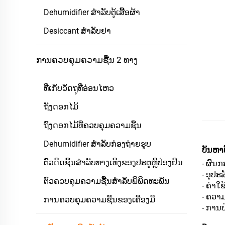
Dehumidifier ສຳລັບຕູ້ເສື້ອຜ້າ
Desiccant ສຳລັບຢາ
ການຄວບຄຸມຄວາມຊື້ນ 2 ທາງ
ທີ່ເກັບວັດຖຸທີ່ອ່ອນໄຫວ
ຖັງດອກໄມ້
ຖົງດອກໄມ້ທີ່ຄວບຄຸມຄວາມຊື້ນ
Dehumidifier ສຳລັບກ່ອງຖ່າຍຮູບ
ບັນຫາທ
ຕົວດຶດຊື້ນສຳລັບທາງເທິງຂອງປະຕູຫຼືປ່ອງຢືນ
- ຜົນ
- ອຸປ
ຕົວຄວບຄຸມຄວາມຊື້ນສຳລັບພິພິດທະພັນ
- ຄ່າໃ
- ຄວາມ
ການຄວບຄຸມຄວາມຊື້ນຂອງເຄື່ອງມື
- ການປ