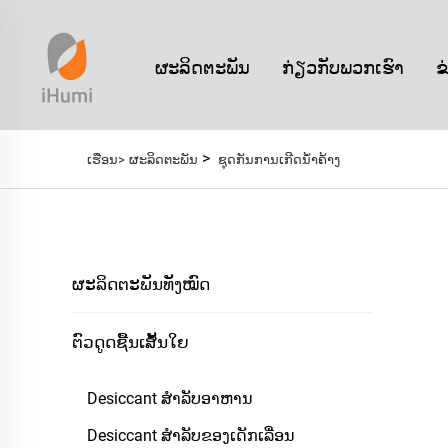
ຜະລິດຕະພັນ
ກ່ຽວກັບພວກເຮົາ
ຂ
>
ເຮືອນ>
ຜະລິດຕະພັນ
ຊຸດກັນການເກີດນ້ຳຄ້າງ
ຜະລິດຕະພັນທັງໝົດ
ຕົວດູດຊື້ນເສັ້ນໃຍ
Desiccant ສຳລັບອາຫານ
Desiccant ສຳລັບຂອງເດັກເລື່ອນ