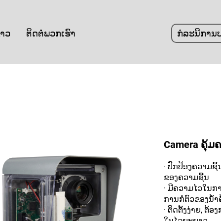
່າວ
ຕິດຕໍ່ພວກເຮົາ
ກໍລະນີການປ
Camera ຄຸ້ມ
· ປົກປ້ອງຄວາມຊື
ຂອງຄວາມຊື້ນ
· ມີຄວາມໄວໃນກາ
ການກໍ່ຕົວຂອງນ້ຳຄ
· ຕິດຕັ້ງງ່າຍ, ຕ
ໃນໄລຍະຍາວ.