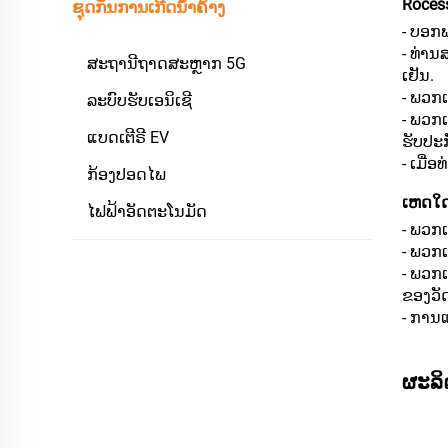
Roces
ຊຸດກັນການເກີດນ້ຳຄ້າງ
- ບອກພ
- ທ່າ
ສະຖານີຖາດສະຫຼາກ 5G
ເຢັນ.
- ພວກເ
ລະບົບຮັບເອນິເຊີ
- ພວກ
ແບດເຕີຣີ EV
ຮັບປະກ
- ເມື່
ກ້ອງປອດໄພ
ເຫດໃດ
ໄຟຟ້າອັດຕະໂນມັດ
- ພວກ
- ພວກເ
- ພວກ
ຂອງວັດ
- ການແ
ຜະລິ