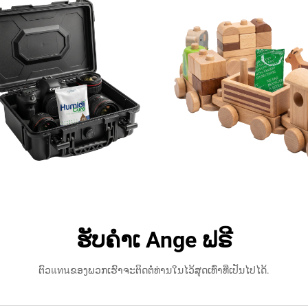
ຮັບຄຳເ Ange ຟຣີ
ຕົວแทนຂອງພວກເຮົາຈະຕິດຕໍ່ທ່ານໃນໄວ້ສຸດເທົ່າທີ່ເປັນໄປໄດ້.