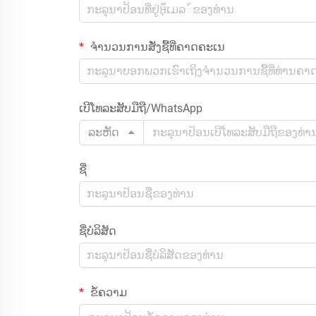
ຈຳນວນການສັ່ງຊື້ທີ່ຄາດຄະເນ
ເບີໂທລະສັບມືຖື/WhatsApp
ລະຫັດ
ຊື່
ຊື່ບໍລິສັດ
ຂໍ້ຄວາມ