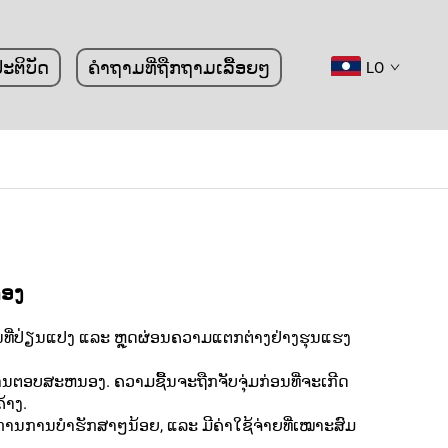
ະຕິບັດ
ຄຳຖາມທີ່ຖືກຖາມເລື້ອຍໆ
LO
ຄອງ
້ນທີ່ປ່ຽນແປງ ແລະ ຫຼຸດຜ່ອນຄວາມແຕກຕ່າງຢ່າງຮຸນແຮງ
ນຕອບສະຫນອງ. ຄວາມຊື້ນຈະຖືກຈັບຈຸ່ມກ່ອນທີ່ຈະເກີດ
້າງ.
້ອງການການບໍາຮັກສາໆນ້ອຍ, ແລະ ມີຄ່າໃຊ້ຈ່າຍທີ່ເໝາະສົມ