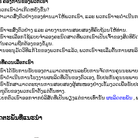
s ຄອງການຂອງພວກເຮົາ
ວກເຮົາວ່າເກີດຫຍັງຂຶ້ນ?
ນສາມາດສົ່ງຕົວຢ່າງຂອງທ່ານມາໃຫ້ພວກເຮົາ, ແລະ ພວກເຮົາຈະດຳເນີນກາ
ຮົາຈະສົ່ງຕົວຢ່າງ ແລະ ລາຍງານການສອບສອງທີ່ຄົບຖ້ວນໃຫ້ທ່ານ.
ເຮົາຈະເລືອກໃຊ້ແບບຈຳລອງຄະນິດສາດທີ່ພວກເຮົາເປັນເຈົ້າຂອງສິດທິບ
ັນຄວາມຖືກຕ້ອງຂອງຂໍ້ມູນ.
ອທ່ານອະນຸມັດວິທີແກ້ໄຂຂອງພວກເຮົາແລ້ວ, ພວກເຮົາຈະເລີ່ມຕົ້ນການຜ
ທີ່ຄວນເລືອກເຮົາ
ເຮົາໄດ້ຮັບການຮັບຮອງຕາມມາດຕະຖານລະບົບການຈັດການຄຸນນະພາບ 
ຮົາດຳເນີນການໂຮງງານຜະລິດທີ່ເປັນຂອງຕົວເອງ, ຮັບປະກັນຄຸນນະພາບຜະລິດ
ເຮົາຮັກສາມາດຕະຖານການສອບສອງຜູ້ສະໜອງຢ່າງເຂັ້ມງວດເພື່ອຮັ
ຖຸດິບຂອງພວກເຮົາຕັ້ງແຕ່ຕົ້ນທາງ.
ຍກຕົວເຮົາອອກຈາກບໍລິສັດທີ່ເປັນພຽງແຕ່ຂາຍເທົ່ານັ້ນ
ຜະລິດຕະພັນ
,
ດຕະພັນທີ່ແນະນຳ