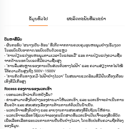
ຂໍ້ມູນທົ່ວໄປ
ຜະລິດຕະພັນທີ່ແນະນຳ
ບັນຫາທີ່ພົບ
- ຜົນກະທົບ "ຜນາງເຢັນ-ຮ້ອນ" ທີ່ເກີດຈາກການຄວບຄຸມອຸນຫະພູມຢ່າງເຂັ້ມງວດ
ໃນລະບົບປັບອາກາດ/ລະບົບເຢັນດ້ວຍແຫຼວ
- "ການປ່ຽນແປງອຸນຫະພູມຕາມເວລາໃນແຕ່ລະມື້" ແລະ ການປ່ຽນແປງຄວາມຊື້ນ
ຈາກດ້ານນອກໃນເຂດທີ່ມີຄວາມຊື້ນສູງ
- "ການລົ້ມສະຫຼາຍຂອງການເປັນສ່ວນຕົວທາງໄຟຟ້າ" ແລະ ຄວາມສ່ຽງຈາກໄຟໄໝ້
ໃຕ້ຄວາມດັນສູງເຖິງ 500V–1500V
- "ການກັດກິນທາງເຄມີ-ໄຟຟ້າຢ່າງໄວວາ" ໃນສະພາບແວດລ້ອມທີ່ມີຝົນເຄື່ອງເຄືອນ
ເທິງທີ່ມີເກືອສູງ
Rocess ຄອງການຂອງພວກເຮົາ
- ບອກພວກເຮົາວ່າເກີດຫຍັງຂຶ້ນ?
- ທ່ານສາມາດສົ່ງຕົວຢ່າງຂອງທ່ານມາໃຫ້ພວກເຮົາ, ແລະ ພວກເຮົາຈະດຳເນີນການ
ຄົ້ນຄວ້າ ແລະ ສອບສອງເລື່ອງການຕ້ານການກໍ່ຕົວເປັນນ້ຳເຢັນ.
- ພວກເຮົາຈະສົ່ງຕົວຢ່າງ ແລະ ລາຍງານການສອບສອງທີ່ຄົບຖ້ວນໃຫ້ທ່ານ.
- ພວກເຮົາຈະເລືອກໃຊ້ແບບຈຳລອງຄະນິດສາດທີ່ພວກເຮົາເປັນເຈົ້າຂອງສິດທິບັດ
ເພື່ອເລືອກເລືອກຂະບວນການການຢືນຢັນຢ່າງໄວວາ, ໂດຍຮັບປະກັນຄວາມຖືກຕ້ອງ
ຂອງຂໍ້ມູນ.