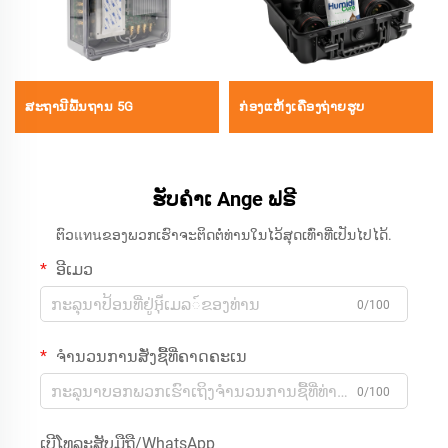
ສະຖານີພື້ນຖານ 5G
ກ່ອງແຫ້ງເຄື່ອງຖ່າຍຮູບ
ຮັບຄຳເ Ange ຟຣີ
ຕົວแทนຂອງພວກເຮົາຈະຕິດຕໍ່ທ່ານໃນໄວ້ສຸດເທົ່າທີ່ເປັນໄປໄດ້.
ອີເມວ
0/100
ຈຳນວນການສັ່ງຊື້ທີ່ຄາດຄະເນ
0/100
ເບີໂທລະສັບມືຖື/WhatsApp