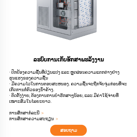
ລະບົບການເກັບຮັກສາພະລັງງານ
· ປົກປ້ອງຄວາມຊື້ນທີ່ປ່ຽນແປງ ແລະ ຫຼຸດຜ່ອນຄວາມແຕກຕ່າງຢ່າງ
ຮຸນແຮງຂອງຄວາມຊື້ນ
· ມີຄວາມໄວໃນການຕອບສະຫນອງ. ຄວາມຊື້ນຈະຖືກຈັບຈຸ່ມກ່ອນທີ່ຈະ
ເກີດການກໍ່ຕົວຂອງນ້ຳຄ້າງ.
· ຕິດຕັ້ງງ່າຍ, ຕ້ອງການການບໍາຮັກສາໆນ້ອຍ, ແລະ ມີຄ່າໃຊ້ຈ່າຍທີ່
ເໝາະສົມໃນໄລຍະຍາວ.
ການສຶກສາກໍລະນີ
＞
ການສຶກສາຄວາມສະຖຽນ
＞
ສອບຖາມ