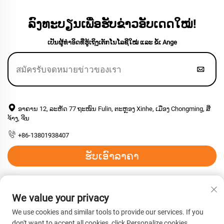
ລົງທະບຽນເພື່ອຮັບຂ່າວອັບເດດໃໝ່!
ເປັນຜູ້ທຳອິດທີ່ຮູ້ເຖິງເຕັກໂນໂລຊີໃໝ່ ແລະ ຂໍ້ເ Ange
ອາຄານ 12, ລະຫັດ 77 ຖະໜົນ Fulin, ຕະຫຼອງ Xinhe, ເມືອງ Chongming, ສີ່
ຈ້າງ, ຈີນ
+86-13801938407
ຮັບເອົາລາຄາ
ອີເມວ:
[email protected]
We value your privacy
We use cookies and similar tools to provide our services. If you
ລິຂະສິດ © 2026 ບໍລິສັດ ຊາງໄຮ້ ເຮີ່ງຢູ່ນ໌ ຢູ່ນ໌ ແມກໂຣມອເລັກຄູ້ລ໌ ແມ
don't want to accept all cookies, click Personalize cookies.
ຟີເຣຍລ໌ ຈຳກັດ, ສາງໄຮ້. ສິດທິທັງໝົດຖືກຮັກສາໄວ້. -
ນະໂຍບາຍຄວາມ