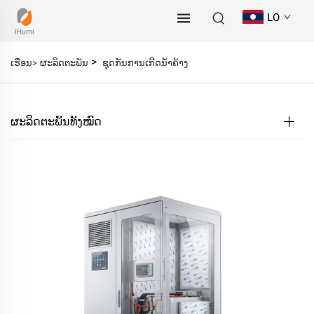
LO
>
ເຮືອນ>
ຜະລິດຕະພັນ
ຊຸດກັນການເກີດນ້ຳຄ້າງ
ຜະລິດຕະພັນທັງໝົດ