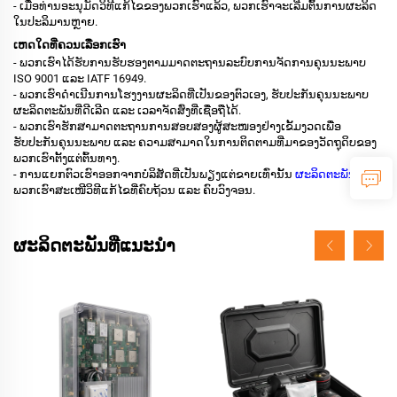
- ເມື່ອທ່ານອະນຸມັດວິທີແກ້ໄຂຂອງພວກເຮົາແລ້ວ, ພວກເຮົາຈະເລີ່ມຕົ້ນການຜະລິດ
ໃນປະລິມານຫຼາຍ.
ເຫດໃດທີ່ຄວນເລືອກເຮົາ
- ພວກເຮົາໄດ້ຮັບການຮັບຮອງຕາມມາດຕະຖານລະບົບການຈັດການຄຸນນະພາບ
ISO 9001 ແລະ IATF 16949.
- ພວກເຮົາດຳເນີນການໂຮງງານຜະລິດທີ່ເປັນຂອງຕົວເອງ, ຮັບປະກັນຄຸນນະພາບ
ຜະລິດຕະພັນທີ່ດີເລີດ ແລະ ເວລາຈັດສົ່ງທີ່ເຊື່ອຖືໄດ້.
- ພວກເຮົາຮັກສາມາດຕະຖານການສອບສອງຜູ້ສະໜອງຢ່າງເຂັ້ມງວດເພື່ອ
ຮັບປະກັນຄຸນນະພາບ ແລະ ຄວາມສາມາດໃນການຕິດຕາມທີ່ມາຂອງວັດຖຸດິບຂອງ
ພວກເຮົາຕັ້ງແຕ່ຕົ້ນທາງ.
- ການແຍກຕົວເຮົາອອກຈາກບໍລິສັດທີ່ເປັນພຽງແຕ່ຂາຍເທົ່ານັ້ນ
ຜະລິດຕະພັນ
,
ພວກເຮົາສະເໜີວິທີແກ້ໄຂທີ່ຄົບຖ້ວນ ແລະ ຄົບວົງຈອນ.
ຜະລິດຕະພັນທີ່ແນະນຳ