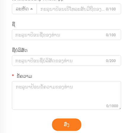
ລະຫັດ
0/100
ຊື່
0/100
ຊື່ບໍລິສັດ
0/200
ຂໍ້ຄວາມ
0/1000
ສົ່ງ