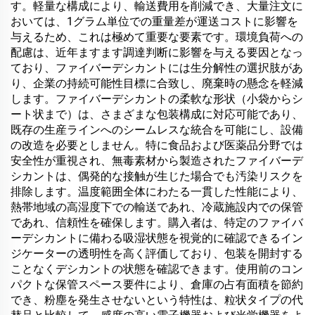
す。軽量な構成により、輸送費用を削減でき、大量注文に
おいては、1グラム単位での重量差が運送コストに影響を
与えるため、これは極めて重要な要素です。環境負荷への
配慮は、近年ますます調達判断に影響を与える要因となっ
ており、ファイバーデシカントには生分解性の選択肢があ
り、企業の持続可能性目標に合致し、廃棄時の懸念を軽減
します。ファイバーデシカントの柔軟な形状（小袋からシ
ート状まで）は、さまざまな包装構成に対応可能であり、
既存の生産ラインへのシームレスな統合を可能にし、設備
の改造を必要としません。特に食品および医薬品分野では
安全性が重視され、無毒素材から製造されたファイバーデ
シカントは、偶発的な接触が生じた場合でも汚染リスクを
排除します。温度範囲全体にわたる一貫した性能により、
熱帯地域の高湿度下での輸送であれ、冷蔵施設内での保管
であれ、信頼性を確保します。購入者は、特定のファイバ
ーデシカントに備わる吸湿状態を視覚的に確認できるイン
ジケーターの透明性を高く評価しており、包装を開封する
ことなくデシカントの状態を確認できます。使用前のコン
パクトな保管スペース要件により、倉庫の占有面積を節約
でき、粉塵を発生させないという特性は、粒状タイプの代