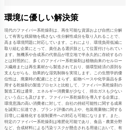
環境に優しい解決策
現代のファイバー系乾燥剤は、再生可能な資源および自然に分解
して有害な残留物を残さない生分解性成分を取り入れることで、
高まる環境問題に対応しています。これにより、環境負荷低減に
取り組む企業にとって、責任ある選択肢として位置付けられてい
ます。無機系や合成系の代替品が埋立地で半永久的に存続するの
とは対照的に、多くのファイバー系乾燥剤は植物由来のセルロー
ス繊維または再生素材から製造されており、循環型経済の原則を
支えながらも、効果的な湿気制御を実現します。この生態学的優
位性は、廃棄時の配慮にとどまらず、鉱物ベースや化学薬品を多
用する乾燥剤の製造プロセスと比較して、ファイバー系乾燥剤の
製造工程は通常、エネルギー消費量が少なく、排出ガスも少ない
という点にも及びます。ファイバー系乾燥剤を導入する企業は、
環境意識の高い消費者に対して、自社の持続可能性に関する成果
を誠実に伝達でき、ブランド評価の向上や、包装廃棄物に関する
日増しに厳格化する規制要件への対応も可能になります。また、
特定のファイバー系乾燥剤は堆肥化可能であり、食品・農業分野
など、合成材料による汚染リスクが懸念される用途において、有