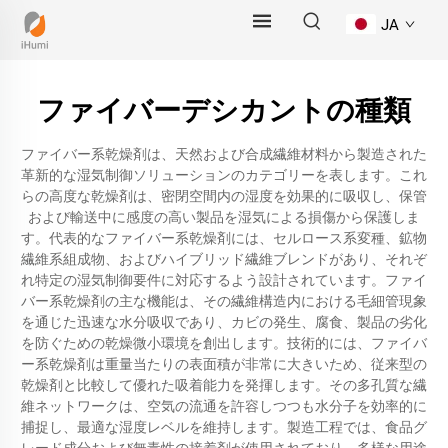
JA
ファイバーデシカントの種類
ファイバー系乾燥剤は、天然および合成繊維材料から製造された
革新的な湿気制御ソリューションのカテゴリーを表します。これ
らの高度な乾燥剤は、密閉空間内の湿度を効果的に吸収し、保管
および輸送中に感度の高い製品を湿気による損傷から保護しま
す。代表的なファイバー系乾燥剤には、セルロース系変種、鉱物
繊維系組成物、およびハイブリッド繊維ブレンドがあり、それぞ
れ特定の湿気制御要件に対応するよう設計されています。ファイ
バー系乾燥剤の主な機能は、その繊維構造内における毛細管現象
を通じた迅速な水分吸収であり、カビの発生、腐食、製品の劣化
を防ぐための乾燥微小環境を創出します。技術的には、ファイバ
ー系乾燥剤は重量当たりの表面積が非常に大きいため、従来型の
乾燥剤と比較して優れた吸着能力を発揮します。その多孔質な繊
維ネットワークは、空気の流通を許容しつつも水分子を効率的に
捕捉し、最適な湿度レベルを維持します。製造工程では、食品グ