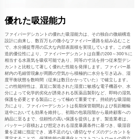
優れた吸湿能力
ファイバーデシカントの優れた吸湿能力は、その独自の微細構造
設計に由来し、数百万もの微小なファイバー通路を組み込むこと
で、水分捕捉専用の広大な内部表面積を実現しています。この構
造的優位性により、ファイバーデシカントは自重の200～300％に
相当する水蒸気を吸収可能であり、同等の寸法を持つ従来型デシ
カントと比較して著しく優れた性能を発揮します。ファイバー基
材内の毛細管現象が周囲の空気から積極的に水分を引き込み、湿
度平衡状態を数時間（従来は数日かかっていた）で確立します。
この性能特性は、直近に製造された湿度に敏感な電子機器や、水
分によって化学的劣化が誘発される医薬品製剤など、即時の湿気
保護を必要とする製品にとって極めて重要です。持続的な吸湿能
力により、ファイバーデシカントは長期保管期間および長距離輸
送中においても効果を維持し、初期の包装段階から最終顧客への
納品に至るまで、信頼性の高い保護を提供します。製造業者は、
パッケージ容積および想定される湿度暴露条件に基づき、吸湿容
量を正確に指定でき、過不足のない適切なサイズのデシカントを
選定することで、保護性能の最適化とコストコントロールの両立