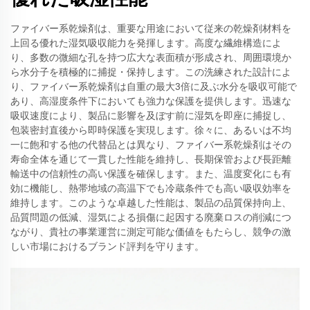
ファイバー系乾燥剤は、重要な用途において従来の乾燥剤材料を
上回る優れた湿気吸収能力を発揮します。高度な繊維構造によ
り、多数の微細な孔を持つ広大な表面積が形成され、周囲環境か
ら水分子を積極的に捕捉・保持します。この洗練された設計によ
り、ファイバー系乾燥剤は自重の最大3倍に及ぶ水分を吸収可能で
あり、高湿度条件下においても強力な保護を提供します。迅速な
吸収速度により、製品に影響を及ぼす前に湿気を即座に捕捉し、
包装密封直後から即時保護を実現します。徐々に、あるいは不均
一に飽和する他の代替品とは異なり、ファイバー系乾燥剤はその
寿命全体を通じて一貫した性能を維持し、長期保管および長距離
輸送中の信頼性の高い保護を確保します。また、温度変化にも有
効に機能し、熱帯地域の高温下でも冷蔵条件でも高い吸収効率を
維持します。このような卓越した性能は、製品の品質保持向上、
品質問題の低減、湿気による損傷に起因する廃棄ロスの削減につ
ながり、貴社の事業運営に測定可能な価値をもたらし、競争の激
しい市場におけるブランド評判を守ります。