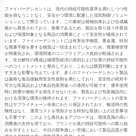
ファイバーデシカントは、現代の持続可能性基準を満たしつつ性
能を損なうことなく、安全かつ環境に配慮した湿気制御ソリュー
ションとして際立っています。この素材は植物由来および合成繊
維から製造されており、無毒であるため、製品を取り扱う作業員
および保護対象となる商品の消費者にとって安全性が確保されて
います。ファイバーデシカントには有害化学物質、重金属、特別
な廃棄手順を要する物質は一切含まれていないため、廃棄物管理
が簡素化され、環境関連のコンプライアンス負担が軽減されま
す。生分解性の構成は循環型経済の原則および企業の持続可能性
へのコミットメントと整合しており、これらは購買判断にますま
す大きな影響を与えています。多くのファイバーデシカント製品
は厳格な食品接触用安全性規制を満たしており、安全性が絶対不
可欠な医薬品および食品包装用途への適用が可能です。通常使用
時に粉塵や微粒子を発生させないため、製造および包装施設内に
おける清潔な環境が維持されます。ファイバーデシカントの安全
性はサプライチェーン全体にわたり保証されており、輸送時の危
険性はなく、運用コストを増加させる特別な取扱い上の注意事項
も不要です。このような責任あるアプローチは、環境意識の高い
消費者の支持を得ており、ブランドが真の持続可能性への取り組
みを示すとともに、今日の競争激しい市場において製品品質が要