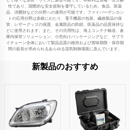
じて様々な形状・サイズに製造可能です。本材料は無毒・生分解
性であり、国際的な安全規制を遵守しているため、食品、医薬
品、消費財などの分野への適用が可能です。ファイバーデシカン
トの応用分野は多岐にわたり、電子機器の包装、繊維製品の保
管、レザーグッズの保護、金属部品の防錆、医薬品の品質保持な
どに使用されます。また、その汎用性は、海上コンテナ輸送、倉
庫内保管ソリューション、小売向けパッケージングなど、サプラ
イチェーン全体において製品品質の維持および賞味期限・保存期
間の延長が求められるあらゆる湿気制御場面に及んでいます。
新製品のおすすめ