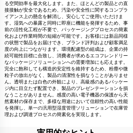
る空間効率を最大化します。また、ほとんどの製品との直
接接触が安全であるため、汚染や安全性に関するコンプラ
イアンス上の懸念を解消し、安心してご使用いただけま
す。湿気への暴露と同時に即座に機能を発揮するため、事
前の活性化工程が不要で、パッケージングプロセスの簡素
化および作業時間の短縮が可能です。お客様には新品同様
の状態で製品をお届けでき、ブランド評判および顧客満足
度の向上につながります。環境配慮型の組成は、企業の持
続可能性目標に合致し、消費者が求めるエコフレンドリー
なパッケージソリューションへの需要増加にも応えます。
完全に飽和しても構造的安定性を維持するため、粉塵や微
粒子の放出がなく、製品の清潔性を損なうことがありませ
ん。透明または白色の外観により、高級感のあるパッケー
ジ内に目立たず配置でき、製品のプレゼンテーションを損
なうことがありません。感度の高い電子機器の保護から天
然素材の保存まで、多様な用途において信頼性の高い性能
を発揮し、単一の汎用型湿度管理ソリューションで在庫管
理および調達プロセスの簡素化を実現します。
実用的なヒント