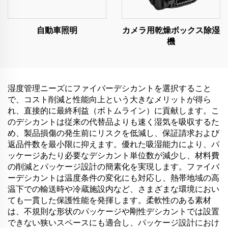
自動車照明
カメラ用乾燥ボックス除湿
機
湿度管理ニーズにファイバーデシカントを選択すること
で、コスト削減と性能向上という大きなメリットが得ら
れ、直接的に最終利益（ボトムライン）に貢献します。こ
のデシカントは従来の代替品よりも速く湿気を吸収するた
め、製品損傷の発生前にリスクを低減し、保証請求および
返品件数を最小限に抑えます。優れた吸湿能力により、パ
ッケージあたり必要なデシカント単位数が減少し、材料費
の削減とパッケージ設計の簡素化を実現します。ファイバ
ーデシカントは温度条件の変化にも対応し、熱帯地域の高
温下での輸送時や冷蔵施設内など、さまざまな環境におい
ても一貫した保護性能を発揮します。柔軟性のある素材
は、不規則な形状のパッケージや剛性デシカントでは設置
できない狭いスペースにも適合し、パッケージ設計におけ