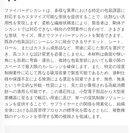
ファイバーデシカントは、多様な業界における特定の包装課題に
対応するカスタマイズ可能な形状を提供することで、比類ない汎
用性を実現します。柔軟な繊維状構造により、製造者は、剛体デ
シカントでは対応できない独自の空間要件に合わせて、さまざま
な形状、サイズ、厚さでファイバーデシカントを製造できます。
既存の包装設計にシームレスに統合できるサチエット、シート、
ロール、またはカスタム成形品など、用途に応じた形式を選択で
き、高コストな設計変更を必要としません。本材料は曲面や狭い
角にも容易に弯曲・適合し、複雑な包装形状においても最小限の
スペースで最大限のカバレッジを確保します。また、特定の湿度
制御要件に応じて異なる吸湿容量で製造可能であるため、過剰仕
様や保護不足による推測による選定を回避できます。無色・無臭
という中立的な外観・性質により、見た目が重視される高級消費
財への適用も可能です。この適応性は、小型電子部品から大型産
業機器に至るまで幅広い用途に及び、単一の湿気制御ソリューシ
ョンを提供することで、サプライヤーとの関係を簡素化し、組織
全体における品質管理プロセスの標準化を図るとともに、複数種
類のデシカントを管理する際の複雑さを低減します。