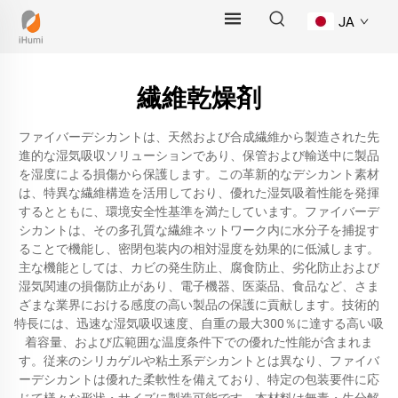
JA
繊維乾燥剤
ファイバーデシカントは、天然および合成繊維から製造された先
進的な湿気吸収ソリューションであり、保管および輸送中に製品
を湿度による損傷から保護します。この革新的なデシカント素材
は、特異な繊維構造を活用しており、優れた湿気吸着性能を発揮
するとともに、環境安全性基準を満たしています。ファイバーデ
シカントは、その多孔質な繊維ネットワーク内に水分子を捕捉す
ることで機能し、密閉包装内の相対湿度を効果的に低減します。
主な機能としては、カビの発生防止、腐食防止、劣化防止および
湿気関連の損傷防止があり、電子機器、医薬品、食品など、さま
ざまな業界における感度の高い製品の保護に貢献します。技術的
特長には、迅速な湿気吸収速度、自重の最大300％に達する高い吸
着容量、および広範囲な温度条件下での優れた性能が含まれま
す。従来のシリカゲルや粘土系デシカントとは異なり、ファイバ
ーデシカントは優れた柔軟性を備えており、特定の包装要件に応