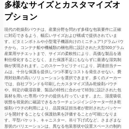
多様なサイズとカスタマイズオ
プション
現代の乾燥剤パウチは、産業分野を問わず多様な包装要件に正確
に対応できるよう、幅広いサイズおよび構成で提供されていま
す。ビタミンボトルや小型電子機器向けのミニチュア1グラムパウ
チから、コンテナ船や機械類の梱包用に設計された大型500グラム
産業用サチエットまで、サイズの柔軟性により、高価な製品を過
剰仕様化することなく、また保護不足にもならずに最適な湿気制
御が実現されます。このスケーラビリティにより、調達担当チー
ムは、十分な保護を提供しつつ不要なコストを発生させない、費
用対効果の高いソリューションを選択できます。多くのメーカー
では、自社ブランドを印刷したカスタマイズ済み乾燥剤パウチ
や、特定の吸湿容量、製品の特性に合わせて特別に設計された包
装材を用いた専用パウチの提供も行っています。また、湿度吸収
状態を視覚的に確認できるカラーチェンジインジケーター付き乾
燥剤パウチの利用により、品質保証担当者が密封されたパッケー
ジを開封することなく保護効果を評価することが可能になりま
す。平型パケット、キャニスター、吊り下げ式など、さまざまな
形状のバリエーションは、異なる包装形状や設置スペースの制約