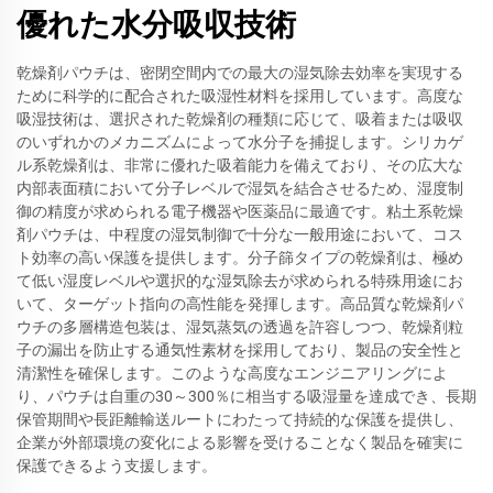
優れた水分吸収技術
乾燥剤パウチは、密閉空間内での最大の湿気除去効率を実現する
ために科学的に配合された吸湿性材料を採用しています。高度な
吸湿技術は、選択された乾燥剤の種類に応じて、吸着または吸収
のいずれかのメカニズムによって水分子を捕捉します。シリカゲ
ル系乾燥剤は、非常に優れた吸着能力を備えており、その広大な
内部表面積において分子レベルで湿気を結合させるため、湿度制
御の精度が求められる電子機器や医薬品に最適です。粘土系乾燥
剤パウチは、中程度の湿気制御で十分な一般用途において、コス
ト効率の高い保護を提供します。分子篩タイプの乾燥剤は、極め
て低い湿度レベルや選択的な湿気除去が求められる特殊用途にお
いて、ターゲット指向の高性能を発揮します。高品質な乾燥剤パ
ウチの多層構造包装は、湿気蒸気の透過を許容しつつ、乾燥剤粒
子の漏出を防止する通気性素材を採用しており、製品の安全性と
清潔性を確保します。このような高度なエンジニアリングによ
り、パウチは自重の30～300％に相当する吸湿量を達成でき、長期
保管期間や長距離輸送ルートにわたって持続的な保護を提供し、
企業が外部環境の変化による影響を受けることなく製品を確実に
保護できるよう支援します。