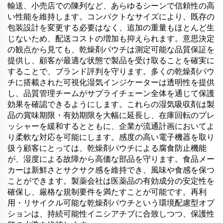
輸送、小売店での陳列など、あらゆるシーンで信頼性の高
い性能を維持します。コンパクトなサイズにより、既存の
包装設計を変更する必要はなく、追加の重量もほとんど生
じないため、配送コストの増加も抑えられます。意思決定
の観点から見ても、乾燥剤パウチは測定可能な品質保証を
提供し、顧客が最適な状態で製品を受け取ることを確実に
することで、ブランド評判を守ります。多くの乾燥剤パウ
チに搭載された可視化湿気インジケーターは透明性を提供
し、品質管理チームがサプライチェーン全体を通じて保護
効果を確認できるようにします。これらの湿気吸収剤は製
品の賞味期限・有効期限を大幅に延長し、在庫回転のプレ
ッシャーを緩和するとともに、企業が流通計画においてよ
り柔軟な対応を可能にします。感度の高い電子機器を取り
扱う顧客にとっては、乾燥剤パウチによる腐食防止機能
が、湿度による故障から高価な部品を守ります。食品メー
カーは新鮮さとサクサク感を維持でき、風味や食感を保つ
ことができます。製薬会社は医薬品の有効成分の安定性を
確保し、厳格な規制要件を満たすことが可能です。再利
用・リサイクル可能な乾燥剤パウチという環境配慮型オプ
ションは、持続可能性イニシアチブに合致しつつ、保護性