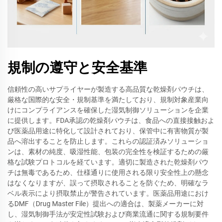
規制の遵守と安全基準
信頼性の高いサプライヤーが製造する高品質な乾燥剤パウチは、
厳格な国際的な安全・規制基準を満たしており、規制対象産業向
けにコンプライアンスを確保した湿気制御ソリューションを企業
に提供します。FDA承認の乾燥剤パウチは、食品への直接接触およ
び医薬品用途に特化して設計されており、保管中に有害物質が製
品へ溶出することを防止します。これらの認証済みソリューショ
ンは、素材の純度、吸湿性能、包装の完全性を検証するための厳
格な試験プロトコルを経ています。適切に製造された乾燥剤パウ
チは無毒であるため、仕様通りに使用される限り安全性上の懸念
はなくなりますが、誤って摂取されることを防ぐため、明確なラ
ベル表示により摂取禁止が警告されています。医薬品用途におけ
るDMF（Drug Master File）提出への適合は、製薬メーカーに対
し、湿気制御手法が安定性試験および商業流通に関する規制要件