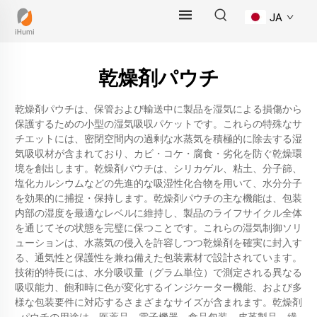
JA
乾燥剤パウチ
乾燥剤パウチは、保管および輸送中に製品を湿気による損傷から
保護するための小型の湿気吸収パケットです。これらの特殊なサ
チエットには、密閉空間内の過剰な水蒸気を積極的に除去する湿
気吸収材が含まれており、カビ・コケ・腐食・劣化を防ぐ乾燥環
境を創出します。乾燥剤パウチは、シリカゲル、粘土、分子篩、
塩化カルシウムなどの先進的な吸湿性化合物を用いて、水分分子
を効果的に捕捉・保持します。乾燥剤パウチの主な機能は、包装
内部の湿度を最適なレベルに維持し、製品のライフサイクル全体
を通じてその状態を完璧に保つことです。これらの湿気制御ソリ
ューションは、水蒸気の侵入を許容しつつ乾燥剤を確実に封入す
る、通気性と保護性を兼ね備えた包装素材で設計されています。
技術的特長には、水分吸収量（グラム単位）で測定される異なる
吸収能力、飽和時に色が変化するインジケーター機能、および多
様な包装要件に対応するさまざまなサイズが含まれます。乾燥剤