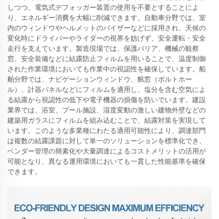
しつつ、電気式デフォッガー装置の使用を不要とすることによ
り、エネルギー消費を大幅に削減できます。自動車分野では、室
内のウィンドウやヘルメットのバイザーなどに採用され、天候の
変化時にドライバーやライダーの視界を妨げず、安全運転・安全
走行を支えています。製造現場では、保護バリア、機械の観察
窓、安全装備などに結露防止フィルムを用いることで、温度制御
された作業環境においても作業中の視認性を確保しています。船
舶分野では、ナビゲーションウィンドウ、舷窓（ポルトホー
ル）、計器パネルなどにフィルムを適用し、塩分を含む空気によ
る結露から視認性の低下や電子機器の損傷を防いでいます。建設
業界では、浴室、プール施設、湿度変動の激しい建物外壁などの
建築用ガラスにフィルムを組み込むことで、結露対策を実現して
います。このような多業種にわたる適用可能性により、調達部門
は複数の結露課題に対して単一のソリューションを標準化でき、
ベンダー管理の簡素化や大量調達によるコストメリットの活用が
可能となり、異なる運用環境においても一貫した性能基準を確保
できます。