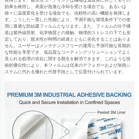
発揮します。親水性コーティングは極端な温度差に対してもその
効果を維持し、表面が急激な冷却を受ける場合でも、あるいは
徐々に温度変化を受ける場合でも、信頼性の高い機能を発揮しま
す。こうした一貫した性能により、予測不能な環境条件下での使
用に最適な防結露フィルムとなります。また、フィルムの分子構
造は紫外線照射、化学物質との接触、物理的ストレスの下でも安
定しており、親水性が時間の経過とともに劣化することはありま
せん。ユーザーはメンテナンスフリーの運用と予測可能な長期的
な性能を享受でき、低品質なコーティングソリューションでよく
見られる処理の劣化に関する懸念を解消できます。このような技
術的優位性により、本フィルムは従来のデフォガーおよび加熱シ
ステムに代わる優れた代替手段として位置付けられています。