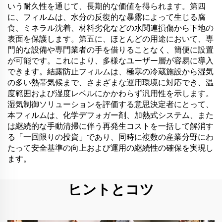
いう耐久性を通じて、長期的な価値を得られます。第四
に、フィルムは、水分の反復的な暴露によって生じる腐
食、ミネラル沈着、材料劣化などの水関連損傷から下地の
表面を保護します。第五に、ほとんどの用途において、専
門的な設備や専門業者の手を借りることなく、簡便に設置
が可能です。これにより、多様なユーザー層が容易に導入
できます。結露防止フィルムは、極寒の冷蔵施設から湿気
の多い熱帯気候まで、さまざまな運用環境に対応でき、温
度範囲および湿度レベルにかかわらず汎用性を示します。
湿気制御ソリューションを評価する意思決定者にとって、
本フィルムは、化学デフォガー剤、加熱式システム、また
は継続的な手動清掃に伴う再発生コストを一括して解消す
る「一回限りの投資」であり、同時に複数の産業分野にわ
たって安全基準の向上および運用の継続性の確保を実現し
ます。
ヒントとコツ