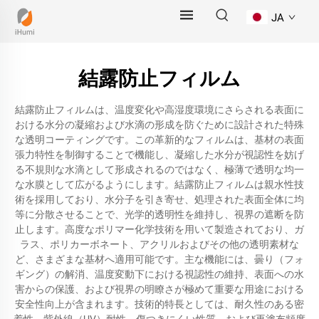
JA
結露防止フィルム
結露防止フィルムは、温度変化や高湿度環境にさらされる表面に
おける水分の凝縮および水滴の形成を防ぐために設計された特殊
な透明コーティングです。この革新的なフィルムは、基材の表面
張力特性を制御することで機能し、凝縮した水分が視認性を妨げ
る不規則な水滴として形成されるのではなく、極薄で透明な均一
な水膜として広がるようにします。結露防止フィルムは親水性技
術を採用しており、水分子を引き寄せ、処理された表面全体に均
等に分散させることで、光学的透明性を維持し、視界の遮断を防
止します。高度なポリマー化学技術を用いて製造されており、ガ
ラス、ポリカーボネート、アクリルおよびその他の透明素材な
ど、さまざまな基材へ適用可能です。主な機能には、曇り（フォ
ギング）の解消、温度変動下における視認性の維持、表面への水
害からの保護、および視界の明瞭さが極めて重要な用途における
安全性向上が含まれます。技術的特長としては、耐久性のある密