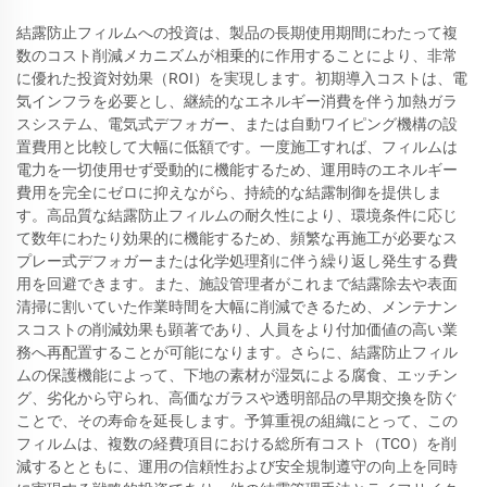
結露防止フィルムへの投資は、製品の長期使用期間にわたって複
数のコスト削減メカニズムが相乗的に作用することにより、非常
に優れた投資対効果（ROI）を実現します。初期導入コストは、電
気インフラを必要とし、継続的なエネルギー消費を伴う加熱ガラ
スシステム、電気式デフォガー、または自動ワイピング機構の設
置費用と比較して大幅に低額です。一度施工すれば、フィルムは
電力を一切使用せず受動的に機能するため、運用時のエネルギー
費用を完全にゼロに抑えながら、持続的な結露制御を提供しま
す。高品質な結露防止フィルムの耐久性により、環境条件に応じ
て数年にわたり効果的に機能するため、頻繁な再施工が必要なス
プレー式デフォガーまたは化学処理剤に伴う繰り返し発生する費
用を回避できます。また、施設管理者がこれまで結露除去や表面
清掃に割いていた作業時間を大幅に削減できるため、メンテナン
スコストの削減効果も顕著であり、人員をより付加価値の高い業
務へ再配置することが可能になります。さらに、結露防止フィル
ムの保護機能によって、下地の素材が湿気による腐食、エッチン
グ、劣化から守られ、高価なガラスや透明部品の早期交換を防ぐ
ことで、その寿命を延長します。予算重視の組織にとって、この
フィルムは、複数の経費項目における総所有コスト（TCO）を削
減するとともに、運用の信頼性および安全規制遵守の向上を同時