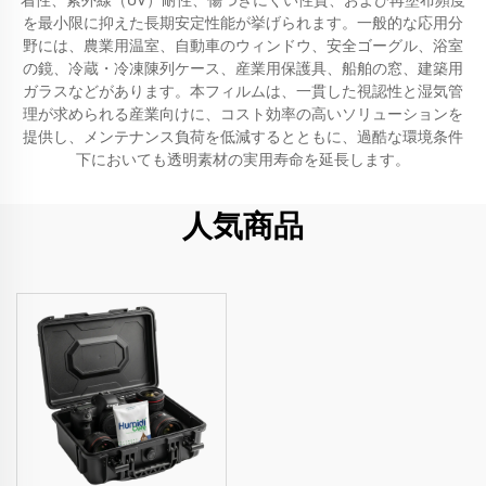
着性、紫外線（UV）耐性、傷つきにくい性質、および再塗布頻度
を最小限に抑えた長期安定性能が挙げられます。一般的な応用分
野には、農業用温室、自動車のウィンドウ、安全ゴーグル、浴室
の鏡、冷蔵・冷凍陳列ケース、産業用保護具、船舶の窓、建築用
ガラスなどがあります。本フィルムは、一貫した視認性と湿気管
理が求められる産業向けに、コスト効率の高いソリューションを
提供し、メンテナンス負荷を低減するとともに、過酷な環境条件
下においても透明素材の実用寿命を延長します。
人気商品