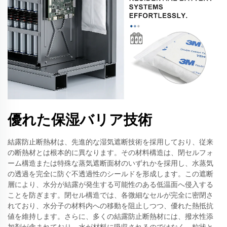
優れた保湿バリア技術
結露防止断熱材は、先進的な湿気遮断技術を採用しており、従来
の断熱材とは根本的に異なります。その材料構造は、閉セルフォ
ーム構造または特殊な蒸気遮断面材のいずれかを採用し、水蒸気
の透過を完全に防ぐ不透過性のシールドを形成します。この遮断
層により、水分が結露が発生する可能性のある低温面へ侵入する
ことを防ぎます。閉セル構造では、各微細なセルが完全に密閉さ
れており、水分子の材料内への移動を阻止しつつ、優れた熱抵抗
値を維持します。さらに、多くの結露防止断熱材には、撥水性添