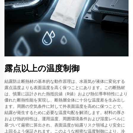
露点以上の温度制御
結露防止断熱材の基本的な動作原理は、水蒸気が液体に変化する
露点温度よりも表面温度を高く保つことにあります。この断熱材
は、慎重に設計された熱抵抗値（R値）および熱伝導率特性により
優れた断熱性能を実現し、断熱層全体に十分な温度差を生み出し
ます。周囲の空気条件に対して外表面温度を高めに保つことで、
結露が発生するために必要な温度勾配を解消します。材料の厚さ
および熱的特性は、運用温度、周囲環境条件および湿度レベルに
基づいて厳密に算出され、表面温度が結露リスク領域より安全に
上回るよう保証されます。このような精密な温度制御により、冷