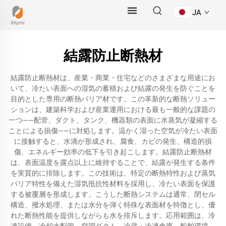
JA
結露防止断熱材
結露防止断熱材は、産業・商業・住宅などのさまざまな用途にお
いて、冷たい表面への湿気の蓄積および結露の発生を防ぐことを
目的とした専用の断熱バリア材です。この革新的な断熱ソリュー
ションは、建築科学および産業運用における最も一般的な課題の
一つ——配管、ダクト、タンク、機器類の表面に水蒸気が凝縮する
ことによる損傷——に対処します。温かく湿った空気が冷たい表面
に接触すると、水滴が形成され、腐食、カビの発生、構造的損
傷、エネルギー効率の低下を引き起こします。結露防止断熱材
は、表面温度を露点以上に維持することで、結露が発生する条件
を実質的に排除します。この技術は、特定の断熱特性および蒸気
バリア特性を備えた湿気抵抗性材料を採用し、冷たい表面を保護
する被覆層を形成します。こうした断熱システムは通常、閉セル
構造、撥水処理、または水分を弾く特殊な表面材を特徴とし、優
れた断熱性能を提供しながらも水を排斥します。応用範囲は、冷