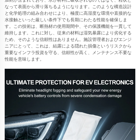
加剤が含まれており、水が材料に吸収されるのではなく、粒状と
なって表面から滑り落ちるようになります。このような構造設計
と化学処理の組み合わせにより、極度に高湿度な環境や直接的な
水接触といった厳しい条件下でも長期にわたる性能を確保しま
す。この技術は、断熱材の使用期間中、その保護機能を一貫して
維持します。これに対し、従来の材料は湿気暴露により劣化する
ため、そのような信頼性はありません。施設管理者およびエンジ
ニアにとって、これは、結露による隠れた損傷というリスクから
重要なインフラ投資を守る、信頼性が高く、メンテナンス不要な
性能を意味します。