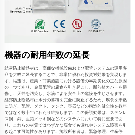
機器の耐用年数の延長
結露防止断熱材は、高価な機械設備および配管システムの運用寿
命を大幅に延長することで、非常に優れた投資対効果を実現しま
す。結露は、産業・商業施設における設備の早期劣化の主な原因
の一つであり、金属配管の腐食を引き起こし、断熱材カバーを損
傷し、天井を汚染し、水滴による安全上の危険を生じさせます。
結露防止断熱材は水分の蓄積を完全に防止するため、腐食を未然
に防ぎ、配管、ダクト、タンク、容器などの構造的健全性を数年
ではなく数十年にわたり維持します。この保護効果は、ステンレ
ス鋼、銅、亜鉛メッキ鋼などのシステムにおいて特に重要であ
り、これらの材質ではわずかな腐食でも漏れやシステム障害を引
き起こす可能性があります。施設所有者は、緊急修理、生産停