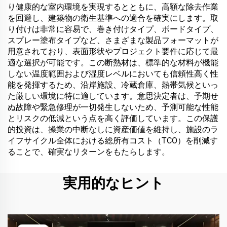
り健康的な室内環境を実現するとともに、高額な除去作業
を回避し、建築物の衛生基準への適合を確実にします。取
り付けは非常に容易で、巻き付けタイプ、ボードタイプ、
スプレー塗布タイプなど、さまざまな製品フォーマットが
用意されており、表面形状やプロジェクト要件に応じて最
適な選択が可能です。この断熱材は、標準的な材料が機能
しない温度範囲および湿度レベルにおいても信頼性高く性
能を発揮するため、沿岸施設、冷蔵倉庫、熱帯気候といっ
た厳しい環境に特に適しています。意思決定者は、予期せ
ぬ故障や緊急修理が一切発生しないため、予測可能な性能
とリスクの低減という点を高く評価しています。この保護
的投資は、操業の中断なしに資産価値を維持し、施設のラ
イフサイクル全体における総所有コスト（TCO）を削減す
ることで、確実なリターンをもたらします。
実用的なヒント