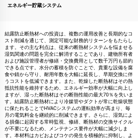
エネルギー貯蔵システム
結露防止断熱材への投資は、複数の運用改善と長期的なコ
スト削減を通じて、測定可能な財務的リターンをもたらし
ます。その主な利点は、従来の断熱材システムを悩ませる
湿気関連の問題を完全に解消することであり、建物所有者
および施設管理者が修繕・交換費用として数千万円も節約
できる点です。水分の蓄積を防ぐことで、貴重な設備を腐
食や錆から守り、耐用年数を大幅に延長し、早期交換に伴
うコストを低減できます。また、乾燥した断熱材はその熱
抵抗性能を維持するため、エネルギー効率が大幅に向上し
ますが、湿った断熱材はその断熱性能の最大70％を失いま
す。結露防止断熱材により冷媒管やダクトが常に乾燥状態
に保たれることでHVACシステムの運転効率が高まり、毎
月の電気料金を継続的に削減できます。さらに、湿気によ
る損傷に起因する常時監視、修繕、断熱材の交換サイクル
が不要になるため、メンテナンス要件が大幅に減少しま
す。本材料はカビおよびコケの発生を積極的に抑制し、よ