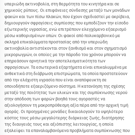
υπεριώδη ακτινοβολία, στη θερμότητα του κινητήρα και σε
χημικούς ρύπους. Οι επιφάνειες σύνδεσης μεταξύ των μονάδων
φακών και των πίσω πλακών, που έχουν σχεδιαστεί με ακρίβεια,
δημιουργούν σφραγίσεις συμπίεσης που εμποδίζουν την είσοδο
εξωτερικής υγρασίας, ενώ επιτρέπουν ελεγχόμενο εξαερισμό
μέσω καθορισμένων οπών. Οι φακοί από πολυκαρβονικό με
σκληρά επικαλύμματα προστασίας από την υπεριώδη
ακτινοβολία αντιστέκονται στον ξανθισμό και στον σχηματισμό
μικρορωγμών, οι οποίες με την πάροδο του χρόνου μπορούν να
επηρεάσουν αρνητικά την αποτελεσματικότητα των
σφραγίσεων. Τα εσωτερικά εξαρτήματα είναι επικαλυμμένα με
ανθεκτικά στη διάβρωση επιστρώματα, τα οποία προστατεύουν
από την ελάχιστη υγρασία που είναι αναπόφευκτη σε
οποιοδήποτε εξαεριζόμενο σύστημα. Η κατανόηση της σχέσης
μεταξύ της ποιότητας των υλικών και της συμπύκνωσης νερού
στην απόδοση των φαρών βοηθά τους αγοραστές να
αξιολογήσουν τη μακροπρόθεσμη αξία πέρα από την αρχική τιμή
αγοράς. Οι προηγμένες μονάδες δικαιολογούν το υψηλότερο
κόστος τους μέσω μεγαλύτερης διάρκειας ζωής, διατήρησης
της διαυγειάς τους και αξιόπιστης λειτουργίας, η οποία
εξαλείφει τα επαναλαμβανόμενα προβλήματα συμπύκνωσης που