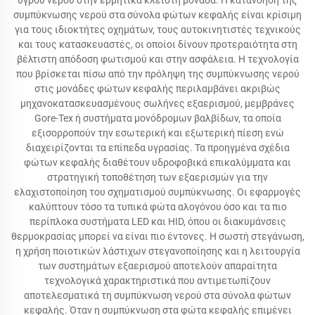
υγρού νερού στην ερμητικά κλειστή μονάδα. Η κατανόηση της
συμπύκνωσης νερού στα σύνολα φώτων κεφαλής είναι κρίσιμη
για τους ιδιοκτήτες οχημάτων, τους αυτοκινητιστές τεχνικούς
και τους κατασκευαστές, οι οποίοι δίνουν προτεραιότητα στη
βέλτιστη απόδοση φωτισμού και στην ασφάλεια. Η τεχνολογία
που βρίσκεται πίσω από την πρόληψη της συμπύκνωσης νερού
στις μονάδες φώτων κεφαλής περιλαμβάνει ακριβώς
μηχανοκατασκευασμένους σωλήνες εξαερισμού, μεμβράνες
Gore-Tex ή συστήματα μονόδρομων βαλβίδων, τα οποία
εξισορροπούν την εσωτερική και εξωτερική πίεση ενώ
διαχειρίζονται τα επίπεδα υγρασίας. Τα προηγμένα σχέδια
φώτων κεφαλής διαθέτουν υδροφοβικά επικαλύμματα και
στρατηγική τοποθέτηση των εξαερισμών για την
ελαχιστοποίηση του σχηματισμού συμπύκνωσης. Οι εφαρμογές
καλύπτουν τόσο τα τυπικά φώτα αλογόνου όσο και τα πιο
περίπλοκα συστήματα LED και HID, όπου οι διακυμάνσεις
θερμοκρασίας μπορεί να είναι πιο έντονες. Η σωστή στεγάνωση,
η χρήση ποιοτικών λάστιχων στεγανοποίησης και η λειτουργία
των συστημάτων εξαερισμού αποτελούν απαραίτητα
τεχνολογικά χαρακτηριστικά που αντιμετωπίζουν
αποτελεσματικά τη συμπύκνωση νερού στα σύνολα φώτων
κεφαλής. Όταν η συμπύκνωση στα φώτα κεφαλής επιμένει