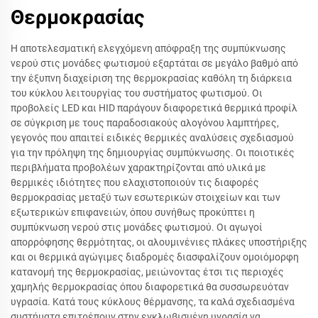
Θερμοκρασίας
Η αποτελεσματική ελεγχόμενη απόφραξη της συμπύκνωσης
νερού στις μονάδες φωτισμού εξαρτάται σε μεγάλο βαθμό από
την έξυπνη διαχείριση της θερμοκρασίας καθόλη τη διάρκεια
του κύκλου λειτουργίας του συστήματος φωτισμού. Οι
προβολείς LED και HID παράγουν διαφορετικά θερμικά προφίλ
σε σύγκριση με τους παραδοσιακούς αλογόνου λαμπτήρες,
γεγονός που απαιτεί ειδικές θερμικές αναλύσεις σχεδιασμού
για την πρόληψη της δημιουργίας συμπύκνωσης. Οι ποιοτικές
περιβλήματα προβολέων χαρακτηρίζονται από υλικά με
θερμικές ιδιότητες που ελαχιστοποιούν τις διαφορές
θερμοκρασίας μεταξύ των εσωτερικών στοιχείων και των
εξωτερικών επιφανειών, όπου συνήθως προκύπτει η
συμπύκνωση νερού στις μονάδες φωτισμού. Οι αγωγοί
απορρόφησης θερμότητας, οι αλουμινένιες πλάκες υποστήριξης
και οι θερμικά αγώγιμες διαδρομές διασφαλίζουν ομοιόμορφη
κατανομή της θερμοκρασίας, μειώνοντας έτσι τις περιοχές
χαμηλής θερμοκρασίας όπου διαφορετικά θα συσσωρευόταν
υγρασία. Κατά τους κύκλους θέρμανσης, τα καλά σχεδιασμένα
συστήματα επιτρέπουν στην εγκλωβισμένη υγρασία να