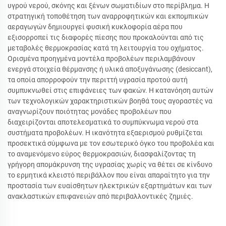
υγρού νερού, σκόνης και ξένων σωματιδίων στο περίβλημα. Η
στρατηγική τοποθέτηση των αναρροφητικών και εκπομπικών
αεραγωγών δημιουργεί φυσική κυκλοφορία αέρα που
εξισορροπεί τις διαφορές πίεσης που προκαλούνται από τις
μεταβολές θερμοκρασίας κατά τη λειτουργία του οχήματος.
Ορισμένα προηγμένα μοντέλα προβολέων περιλαμβάνουν
ενεργά στοιχεία θέρμανσης ή υλικά αποξυγάνωσης (desiccant),
τα οποία απορροφούν την περιττή υγρασία προτού αυτή
συμπυκνωθεί στις επιφάνειες των φακών. Η κατανόηση αυτών
των τεχνολογικών χαρακτηριστικών βοηθά τους αγοραστές να
αναγνωρίζουν ποιότητας μονάδες προβολέων που
διαχειρίζονται αποτελεσματικά το συμπύκνωμα νερού στα
συστήματα προβολέων. Η ικανότητα εξαερισμού ρυθμίζεται
προσεκτικά σύμφωνα με τον εσωτερικό όγκο του προβολέα και
το αναμενόμενο εύρος θερμοκρασιών, διασφαλίζοντας τη
γρήγορη απομάκρυνση της υγρασίας χωρίς να θέτει σε κίνδυνο
το ερμητικά κλειστό περιβάλλον που είναι απαραίτητο για την
προστασία των ευαίσθητων ηλεκτρικών εξαρτημάτων και των
ανακλαστικών επιφανειών από περιβαλλοντικές ζημιές.