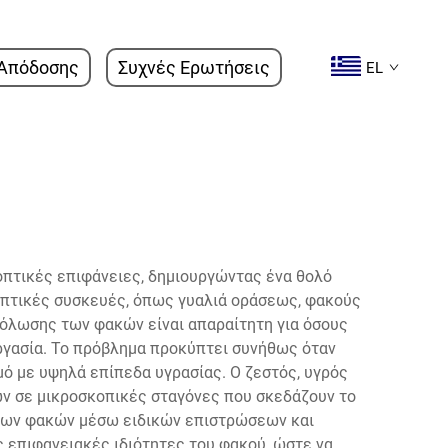
Απόδοσης
Συχνές Ερωτήσεις
EL
οπτικές επιφάνειες, δημιουργώντας ένα θολό
 οπτικές συσκευές, όπως γυαλιά οράσεως, φακούς
θόλωσης των φακών είναι απαραίτητη για όσους
ργασία. Το πρόβλημα προκύπτει συνήθως όταν
ό με υψηλά επίπεδα υγρασίας. Ο ζεστός, υγρός
ν σε μικροσκοπικές σταγόνες που σκεδάζουν το
 των φακών μέσω ειδικών επιστρώσεων και
 επιφανειακές ιδιότητες του φακού, ώστε να