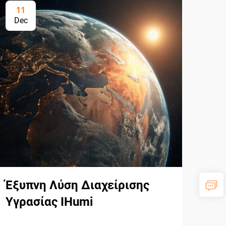
11
1
Dec
De
Έξυπνη Λύση Διαχείρισης
Η 
Υγρασίας IHumi
Άν
Απ