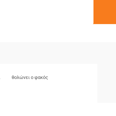
ά
θολώνει ο φακός