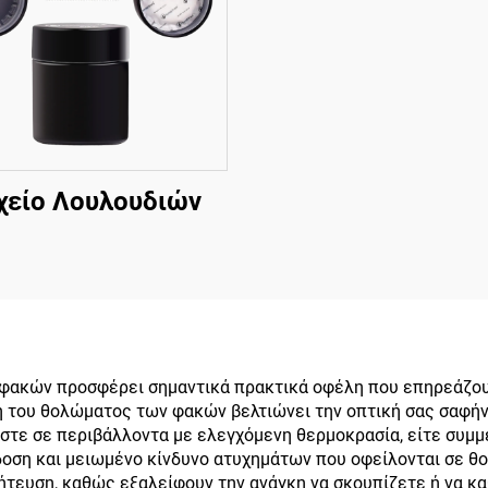
χείο Λουλουδιών
φακών προσφέρει σημαντικά πρακτικά οφέλη που επηρεάζουν
 του θολώματος των φακών βελτιώνει την οπτική σας σαφήνει
στε σε περιβάλλοντα με ελεγχόμενη θερμοκρασία, είτε συμμ
ση και μειωμένο κίνδυνο ατυχημάτων που οφείλονται σε θολ
ήτευση, καθώς εξαλείφουν την ανάγκη να σκουπίζετε ή να κ