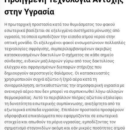
στην Υγρασία
Η πρωταρχική προστασία κατά του θυμιάσματος του φακού
εσωτερικά βασίζεται σε εξελιγμένα συστήματα μόνωσης από
υγρασία, τα οποία εμποδίζουν την είσοδο ατμού νερού στην
οπτική μονάδα. Οι εξελιγμένοι φακοί ενσωματώνουν πολλαπλές
τεχνολογίες σφράγισης, συμπεριλαμβανομένων ακριβώς
κατασκευασμένων δακτυλίων O-σχήματος σε κάθε σημείο
σύνδεσης, ειδικών μαξιλαριών γύρω από τους δακτυλίους
ελέγχου και σφραγισμένων διεπαφών στήριξης που
δημιουργούν αεροστεγείς θαλάμους. Οι κατασκευαστές
χρησιμοποιούν συχνά αζώτιο ή ξηρό αέρα κατά τη
συναρμολόγηση, αντικαθιστώντας την ατμοσφαιρική υγρασία με
ανενεργό αέριο που δεν μπορεί να συμπυκνωθεί λόγω αλλαγών
θερμοκρασίας. Αυτό το περιβάλλον πλήρες αζώτιου εξαλείφει
τη δυνατότητα εσωτερικής συμπύκνωσης, ανεξάρτητα από τα
εξωτερικά επίπεδα υγρασίας. Επιπλέον προστασία προσφέρουν
υδροφοβικά επικαλύμματα που εφαρμόζονται σε εσωτερικά
στοιχεία και απωθούν τα μόρια υγρασίας, εμποδίζοντας τον
σχηματισμό σταγονιδίων ακόμη και εάν μικρές ποσότητες ατμού