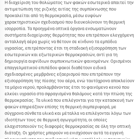
Η διαχείριση του θολώματος των φακών εσωτερικά απαιτεί την
αντιμετώπιση της ριζικής αιτίας της συμπύκνωσης που
προκαλείται από τη θερμοκρασία, μέσω ευφύων
χαρακτηριστικών σχεδιασμού που διευκολύνουν τη θερμική
ισορροπία. Τα προηγμένα οπτικά όργανα ενσωματώνουν
συστήματα διαχείρισης θερμότητας που επιτρέπουν ελεγχόμενη
ανταλλαγή αέρα χωρίς να θέτουν σε κίνδυνο τα εμπόδια
υγρασίας, επιτρέποντας έτσι τη σταδιακή εξισορρόπηση των
εσωτερικών και εξωτερικών θερμοκρασιών, αντί για τη
δημιουργία αιφνίδιων συμπυκνωτικών φαινομένων. Ορισμένοι
επαγγελματικού επιπέδου φακοί διαθέτουν ειδικά
σχεδιασμένες μεμβράνες εξαερισμού που επιτρέπουν την
εξισορρόπηση της πίεσης του αέρα, ενώ ταυτόχρονα αποκλείουν
τα μόρια νερού, προλαμβάνοντας έτσι το φαινόμενο κενού που
ελκύει υγρασία στα σφραγισμένα θαλάμους κατά την πτώση της
θερμοκρασίας. Τα υλικά που επιλέγονται για την κατασκευή των
φακών επηρεάζουν επίσης τη θερμική συμπεριφορά, με
σύγχρονα σύνθετα υλικά και μέταλλα να επιλέγονται λόγω των
ιδιοτήτων τους σε θερμική αγωγιμότητα, οι οποίες
ελαχιστοποιούν τις διαφορές θερμοκρασίας σε όλη την οπτική
διάταξη. Οι χρήστες μπορούν να ενισχύσουν αυτά τα εγγενή