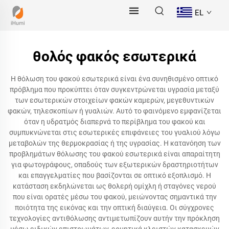
EL
θολός φακός εσωτερικά
Η θόλωση του φακού εσωτερικά είναι ένα συνηθισμένο οπτικό
πρόβλημα που προκύπτει όταν συγκεντρώνεται υγρασία μεταξύ
των εσωτερικών στοιχείων φακών καμερών, μεγεθυντικών
φακών, τηλεσκοπίων ή γυαλιών. Αυτό το φαινόμενο εμφανίζεται
όταν η υδρατμός διαπερνά το περίβλημα του φακού και
συμπυκνώνεται στις εσωτερικές επιφάνειες του γυαλιού λόγω
μεταβολών της θερμοκρασίας ή της υγρασίας. Η κατανόηση των
προβλημάτων θόλωσης του φακού εσωτερικά είναι απαραίτητη
για φωτογράφους, οπαδούς των εξωτερικών δραστηριοτήτων
και επαγγελματίες που βασίζονται σε οπτικό εξοπλισμό. Η
κατάσταση εκδηλώνεται ως θολερή ομίχλη ή σταγόνες νερού
που είναι ορατές μέσω του φακού, μειώνοντας σημαντικά την
ποιότητα της εικόνας και την οπτική διαύγεια. Οι σύγχρονες
τεχνολογίες αντιθόλωσης αντιμετωπίζουν αυτήν την πρόκληση