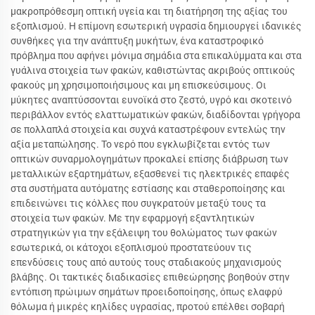
μακροπρόθεσμη οπτική υγεία και τη διατήρηση της αξίας του
εξοπλισμού. Η επίμονη εσωτερική υγρασία δημιουργεί ιδανικές
συνθήκες για την ανάπτυξη μυκήτων, ένα καταστροφικό
πρόβλημα που αφήνει μόνιμα σημάδια στα επικαλύμματα και στα
γυάλινα στοιχεία των φακών, καθιστώντας ακριβούς οπτικούς
φακούς μη χρησιμοποιήσιμους και μη επισκεύσιμους. Οι
μύκητες αναπτύσσονται ευνοϊκά στο ζεστό, υγρό και σκοτεινό
περιβάλλον εντός ελαττωματικών φακών, διαδίδονται γρήγορα
σε πολλαπλά στοιχεία και συχνά καταστρέφουν εντελώς την
αξία μεταπώλησης. Το νερό που εγκλωβίζεται εντός των
οπτικών συναρμολογημάτων προκαλεί επίσης διάβρωση των
μεταλλικών εξαρτημάτων, εξασθενεί τις ηλεκτρικές επαφές
στα συστήματα αυτόματης εστίασης και σταθεροποίησης και
επιδεινώνει τις κόλλες που συγκρατούν μεταξύ τους τα
στοιχεία των φακών. Με την εφαρμογή εξαντλητικών
στρατηγικών για την εξάλειψη του θολώματος των φακών
εσωτερικά, οι κάτοχοι εξοπλισμού προστατεύουν τις
επενδύσεις τους από αυτούς τους σταδιακούς μηχανισμούς
βλάβης. Οι τακτικές διαδικασίες επιθεώρησης βοηθούν στην
εντόπιση πρώιμων σημάτων προειδοποίησης, όπως ελαφρύ
θόλωμα ή μικρές κηλίδες υγρασίας, προτού επέλθει σοβαρή