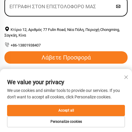
Κτίριο 12, Αριθμός 77 Fulin Road, Νέα Πόλη, Περιοχή Chongming,
Σαγκάη, Κίνα
+86-13801938407
Λάβετε Προσφορά
Email:
[email protected]
We value your privacy
We use cookies and similar tools to provide our services. If you
Πνευματικά δικαιώματα © 2026 Shanghai Hengyuan
don't want to accept all cookies, click Personalize cookies.
Macromolecular Materials co., Ltd. Με επιφύλαξη παντός
δικαιώματος. -
Πολιτική απορρήτου
Accept all
Personalize cookies