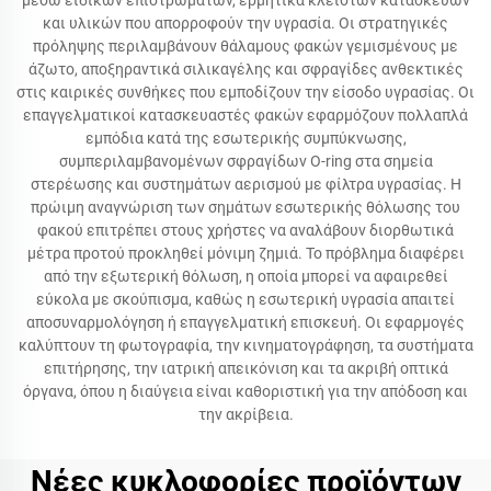
μέσω ειδικών επιστρωμάτων, ερμητικά κλειστών κατασκευών
και υλικών που απορροφούν την υγρασία. Οι στρατηγικές
πρόληψης περιλαμβάνουν θάλαμους φακών γεμισμένους με
άζωτο, αποξηραντικά σιλικαγέλης και σφραγίδες ανθεκτικές
στις καιρικές συνθήκες που εμποδίζουν την είσοδο υγρασίας. Οι
επαγγελματικοί κατασκευαστές φακών εφαρμόζουν πολλαπλά
εμπόδια κατά της εσωτερικής συμπύκνωσης,
συμπεριλαμβανομένων σφραγίδων O-ring στα σημεία
στερέωσης και συστημάτων αερισμού με φίλτρα υγρασίας. Η
πρώιμη αναγνώριση των σημάτων εσωτερικής θόλωσης του
φακού επιτρέπει στους χρήστες να αναλάβουν διορθωτικά
μέτρα προτού προκληθεί μόνιμη ζημιά. Το πρόβλημα διαφέρει
από την εξωτερική θόλωση, η οποία μπορεί να αφαιρεθεί
εύκολα με σκούπισμα, καθώς η εσωτερική υγρασία απαιτεί
αποσυναρμολόγηση ή επαγγελματική επισκευή. Οι εφαρμογές
καλύπτουν τη φωτογραφία, την κινηματογράφηση, τα συστήματα
επιτήρησης, την ιατρική απεικόνιση και τα ακριβή οπτικά
όργανα, όπου η διαύγεια είναι καθοριστική για την απόδοση και
την ακρίβεια.
Νέες κυκλοφορίες προϊόντων