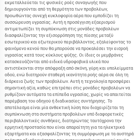
εκμεταλλεύεται τις φυσικές ροές συναγωγής που
δημιουργούνται από τη θερμότητα των προβολέων,
προωθώντας συνεχή κυκλοφορία αέρα που εμποδίζει τη
συσσώρευση υγρασίας. Αυτή η προσέγγιση εξαερισμού
αντιμετωπίζει τη συμπύκνωση στις μονάδες προβολέων
διασφαλίζοντας την εξισορρόπηση της πίεσης μεταξύ
εσωτερικού και εξωτερικού περιβάλλοντος, εξαλείφοντας το
φαινόμενο κενού που θα μπορούσε να προκαλέσει την εισροή
υγρασίας κατά τους κύκλους ψύξης. Οι ίδιες οι μεμβράνες
κατασκευάζονται από ειδικά υδροφοβικά υλικά που
αντιστέκονται στην απόφραξη από σκόνη, γύρη και υπολείμματα
οδού, ενώ διατηρούν σταθερή ικανότητα ροής αέρα σε όλη τη
διάρκεια ζωής των προβολέων. Αυτή η τεχνολογία προσφέρει
σημαντική αξία, καθώς επιτρέπει στις μονάδες προβολέων να
ρυθμίζουν αυτόματα τα επίπεδα υγρασίας, χωρίς να απαιτείται
παρέμβαση του οδηγού ή διαδικασίες συντήρησης. Το
αποτέλεσμα είναι μία ανθεκτική λύση που διαχειρίζεται τη
συμπύκνωση στα συστήματα προβολέων υπό διαφορετικές
περιβαλλοντικές συνθήκες, διατηρώντας ταυτόχρονα την
ερμητική προστασία που είναι απαραίτητη για τα ηλεκτρικά
εξαρτήματα και εξασφαλίζοντας τη συμμόρφωση με τα αυστηρά