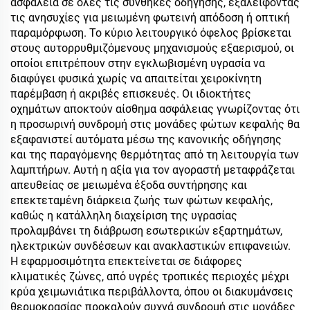
ασφάλεια σε όλες τις συνθήκες οδήγησης, εξαλείφοντας
τις ανησυχίες για μειωμένη φωτεινή απόδοση ή οπτική
παραμόρφωση. Το κύριο λειτουργικό όφελος βρίσκεται
στους αυτορρυθμιζόμενους μηχανισμούς εξαερισμού, οι
οποίοι επιτρέπουν στην εγκλωβισμένη υγρασία να
διαφύγει φυσικά χωρίς να απαιτείται χειροκίνητη
παρέμβαση ή ακριβές επισκευές. Οι ιδιοκτήτες
οχημάτων αποκτούν αίσθημα ασφάλειας γνωρίζοντας ότι
η προσωρινή συνδρομή στις μονάδες φώτων κεφαλής θα
εξαφανιστεί αυτόματα μέσω της κανονικής οδήγησης
και της παραγόμενης θερμότητας από τη λειτουργία των
λαμπτήρων. Αυτή η αξία για τον αγοραστή μεταφράζεται
απευθείας σε μειωμένα έξοδα συντήρησης και
επεκτεταμένη διάρκεια ζωής των φώτων κεφαλής,
καθώς η κατάλληλη διαχείριση της υγρασίας
προλαμβάνει τη διάβρωση εσωτερικών εξαρτημάτων,
ηλεκτρικών συνδέσεων και ανακλαστικών επιφανειών.
Η εφαρμοσιμότητα επεκτείνεται σε διάφορες
κλιματικές ζώνες, από υγρές τροπικές περιοχές μέχρι
κρύα χειμωνιάτικα περιβάλλοντα, όπου οι διακυμάνσεις
θερμοκρασίας προκαλούν συχνά συνδρομή στις μονάδες