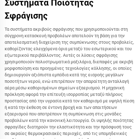
Συστήματα Ποιότητας
Σφράγισης
Τα συστήματα ακριβούς σφράγισης που χρησιμοποιούνται στη
σύγχρονη κατασκευή προβολέων αποτελούν τη βάση για την
αποτελεσματική διαχείριση της συμπύκνωσης στους προβολείς,
καθορίζοντας ελεγχόμενα όρια μεταξύ του εσωτερικού και του
εξωτερικού περιβάλλοντος. Αυτές οι λύσεις σφράγισης
χρησιμοποιούν πολυστρωματικά μαξιλάρια, διεπαφές με ακριβή
μορφοποίηση και προηγμένες τεχνολογίες κόλλησης, οι οποίες
δημιουργούν αξιόπιστα εμπόδια κατά της εισροής μεγάλων
ποσοτήτων νερού, ενώ επιτρέπουν την απαραίτητη ανταλλαγή
αέρα μέσω καθορισμένων σημείων εξαερισμού. Η μηχανική
πρόκληση αφορά την επίτευξη ισορροπίας μεταξύ πλήρους
προστασίας από την υγρασία κατά τον καθαρισμό με υψηλή πίεση
ή κατά την έκθεση σε έντονη βροχή και των απαιτήσεων
εξαερισμού που αποτρέπουν τη συμπύκνωση στις μονάδες
προβολέων κατά την κανονική λειτουργία. Οι υψηλής ποιότητας
σφραγίδες διατηρούν την ελαστικότητα και την πρόσφυσή τους
σε ακραίες θερμοκρασιακές περιοχές, από τις υπομηδενικές