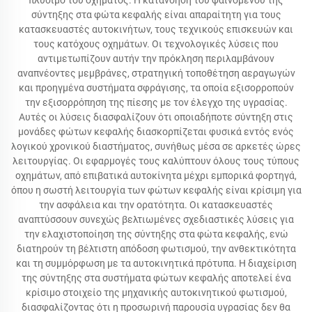
πλύσιμο του οχήματος. Η κατανόηση του φαινομένου της
σύντηξης στα φώτα κεφαλής είναι απαραίτητη για τους
κατασκευαστές αυτοκινήτων, τους τεχνικούς επισκευών και
τους κατόχους οχημάτων. Οι τεχνολογικές λύσεις που
αντιμετωπίζουν αυτήν την πρόκληση περιλαμβάνουν
αναπνέοντες μεμβράνες, στρατηγική τοποθέτηση αεραγωγών
και προηγμένα συστήματα σφράγισης, τα οποία εξισορροπούν
την εξισορρόπηση της πίεσης με τον έλεγχο της υγρασίας.
Αυτές οι λύσεις διασφαλίζουν ότι οποιαδήποτε σύντηξη στις
μονάδες φώτων κεφαλής διασκορπίζεται φυσικά εντός ενός
λογικού χρονικού διαστήματος, συνήθως μέσα σε αρκετές ώρες
λειτουργίας. Οι εφαρμογές τους καλύπτουν όλους τους τύπους
οχημάτων, από επιβατικά αυτοκίνητα μέχρι εμπορικά φορτηγά,
όπου η σωστή λειτουργία των φώτων κεφαλής είναι κρίσιμη για
την ασφάλεια και την ορατότητα. Οι κατασκευαστές
αναπτύσσουν συνεχώς βελτιωμένες σχεδιαστικές λύσεις για
την ελαχιστοποίηση της σύντηξης στα φώτα κεφαλής, ενώ
διατηρούν τη βέλτιστη απόδοση φωτισμού, την ανθεκτικότητα
και τη συμμόρφωση με τα αυτοκινητικά πρότυπα. Η διαχείριση
της σύντηξης στα συστήματα φώτων κεφαλής αποτελεί ένα
κρίσιμο στοιχείο της μηχανικής αυτοκινητικού φωτισμού,
διασφαλίζοντας ότι η προσωρινή παρουσία υγρασίας δεν θα