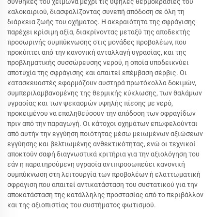
συνθήκες του χειμώνα μέχρι τις υψηλές θερμοκρασίες του
καλοκαιριού, διασφαλίζοντας συνεπή απόδοση σε όλη τη
διάρκεια ζωής του οχήματος. Η ακεραιότητα της σφράγισης
παρέχει κρίσιμη αξία, διακρίνοντας μεταξύ της αποδεκτής
προσωρινής συμπύκνωσης στις μονάδες προβολέων, που
προκύπτει από την κανονική ανταλλαγή υγρασίας, και της
προβληματικής συσσώρευσης νερού, η οποία υποδεικνύει
αποτυχία της σφράγισης και απαιτεί επέμβαση σέρβις. Οι
κατασκευαστές εφαρμόζουν αυστηρά πρωτόκολλα δοκιμών,
συμπεριλαμβανομένης της θερμικής κύκλωσης, των θαλάμων
υγρασίας και των ψεκασμών υψηλής πίεσης με νερό,
προκειμένου να επαληθεύσουν την απόδοση των σφραγίδων
πριν από την παραγωγή. Οι κάτοχοι οχημάτων επωφελούνται
από αυτήν την εγγύηση ποιότητας μέσω μειωμένων αξιώσεων
εγγύησης και βελτιωμένης ανθεκτικότητας, ενώ οι τεχνικοί
αποκτούν σαφή διαγνωστικά κριτήρια για την αξιολόγηση του
εάν η παρατηρούμενη υγρασία αντιπροσωπεύει κανονική
συμπύκνωση στη λειτουργία των προβολέων ή ελαττωματική
σφράγιση που απαιτεί αντικατάσταση του συστατικού για την
αποκατάσταση της κατάλληλης προστασίας από το περιβάλλον
και της αξιοπιστίας του συστήματος φωτισμού.