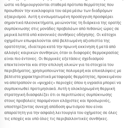
ώστε να δημιουργούνται σταθερά πρότυπα θερμότητας που
προωθούν την κυκλοφορία του αέρα μέσω των διαδρόμων
εξαερισμού. Αυτή η ενσωματωμένη προσέγγιση προσφέρει
σημαντικά πλεονεκτήματα, μειώνοντας τη διάρκεια της ορατής
συμπύκνωσης στις μονάδες προβολέων από πιθανώς ώρες σε
μερικά λεπτά υπό κανονικές συνθήκες οδήγησης. Οι κάτοχοι
οχημάτων επωφελούνται από βελτιωμένη αξιοπιστία της
ορατότητας, ιδιαίτερα κατά την πρωινή εκκίνηση ή μετά από
αλλαγές καιρικών συνθηκών, όταν οι διαφορές θερμοκρασίας
είναι πιο έντονες. Οι θερμικές εξετάσεις σχεδιασμού
επεκτείνονται και στην επιλογή υλικών για τα στοιχεία του
περιβλήματος, χρησιμοποιώντας πολυμερή και επικαλύψεις με
βέλτιστα χαρακτηριστικά μεταφοράς θερμότητας, προκειμένου
να αποτραπούν οι «ψυχρές» περιοχές όπου η υγρασία μπορεί να
συμπυκνωθεί προτιμησιακά. Αυτή η ολοκληρωμένη θερμική
στρατηγική διασφαλίζει ότι οι περιπτώσεις συμπύκνωσης
στους προβολείς παραμένουν ελάχιστες και προσωρινές,
υποστηρίζοντας συνεχή απόδοση φωτισμού που είναι
απαραίτητη για την ασφαλή λειτουργία του οχήματος σε όλες
τις εποχές και υπό όλες τις περιβαλλοντικές συνθήκες.