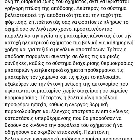
όλη τη διάρκεια ζωής του οχήματος, αντί να υφίσταται
γρήγορη πτώση της απόδοσης. Δεύτερον, το σύστημα
βελτιστοποιεί την αποδοτικότητα και την ταχύτητα
φόρτισης, επιτρέποντάς σας να φορτίσετε πλήρως το
όχημά σας σε λιγότερο χρόνο, προστατεύοντας
παράλληλα την υγεία της μπαταρίας, κάνοντας έτσι την
κατοχή ηλεκτρικού οχήματος πιο βολική για καθημερινή
χρήση και για ταξίδια μεγάλων αποστάσεων. Τρίτον, η
απόδοση παραμένει συνεπής σε όλες τις καιρικές
συνθήκες, καθώς το σύστημα διαχείρισης θερμοκρασίας
μπαταριών για ηλεκτρικά οχήματα προθερμαίνει τις
μπαταρίες τον χειμώνα και τις ψύχει το καλοκαίρι,
εξαλείφοντας την έντονη μείωση της αυτονομίας που
υφίστανται οι μπαταρίες χωρίς διαχείριση σε ακραίες
θερμοκρασίες. Τέταρτον, η βελτιωμένη ασφάλεια
προσφέρει ησυχία, καθώς η ενεργός θερμική
παρακολούθηση και έλεγχος αποτρέπουν επικίνδυνες
καταστάσεις υπερθέρμανσης που θα μπορούσαν να
θέσουν σε κίνδυνο την ασφάλεια του οχήματος ή να
οδηγήσουν σε ακριβές επισκευές. Πέμπτον, η
βελτιωμένη ενεργειακή απόδοση σημαίνει περισσότερα