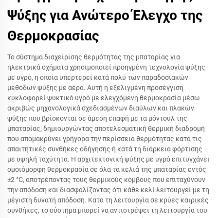
Ψύξης για Ανώτερο Έλεγχο της
Θερμοκρασίας
Το σύστημα διαχείρισης θερμότητας της μπαταρίας για
ηλεκτρικά οχήματα χρησιμοποιεί προηγμένη τεχνολογία ψύξης
με υγρό, η οποία υπερτερεί κατά πολύ των παραδοσιακών
μεθόδων ψύξης με αέρα. Αυτή η εξελιγμένη προσέγγιση
κυκλοφορεί ψυκτικό υγρό με ελεγχόμενη θερμοκρασία μέσω
ακριβώς μηχανολογικά σχεδιασμένων διαύλων και πλακών
ψύξης που βρίσκονται σε άμεση επαφή με τα μόντουλ της
μπαταρίας, δημιουργώντας αποτελεσματική θερμική διαδρομή
που απομακρύνει γρήγορα την περίσσεια θερμότητας κατά τις
απαιτητικές συνθήκες οδήγησης ή κατά τη διάρκεια φόρτισης
με υψηλή ταχύτητα. Η αρχιτεκτονική ψύξης με υγρό επιτυγχάνει
ομοιόμορφη θερμοκρασία σε όλα τα κελιά της μπαταρίας εντός
±2 °C, αποτρέποντας τους θερμικούς κόμβους που επιταχύνουν
την απόδοση και διασφαλίζοντας ότι κάθε κελί λειτουργεί με τη
μέγιστη δυνατή απόδοση. Κατά τη λειτουργία σε κρύες καιρικές
συνθήκες, το σύστημα μπορεί να αντιστρέψει τη λειτουργία του