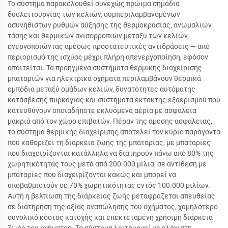
Το σύστημα παρακολουθεί συνεχώς πρώιμα σημάδια
δυσλειτουργίας των κελιών, συμπεριλαμβανομένων
ασυνήθιστων ρυθμών αύξησης της θερμοκρασίας, ανωμαλιών
τάσης και θερμικών ανισορροπιών μεταξύ των κελιών,
ενεργοποιώντας αμέσως προστατευτικές αντιδράσεις — από
περιορισμό της ισχύος μέχρι πλήρη απενεργοποίηση, εφόσον
απαιτείται. Τα προηγμένα συστήματα θερμικής διαχείρισης
μπαταριών για ηλεκτρικά οχήματα περιλαμβάνουν θερμικά
εμπόδια μεταξύ ομάδων κελιών, δυνατότητες αυτόματης
κατάσβεσης πυρκαγιάς και συστήματα έκτακτης εξαερισμού που
κατευθύνουν οποιαδήποτε εκλυόμενα αέρια με ασφάλεια
μακριά από τον χώρο επιβατών. Πέραν της άμεσης ασφάλειας,
το σύστημα θερμικής διαχείρισης αποτελεί τον κύριο παράγοντα
που καθορίζει τη διάρκεια ζωής της μπαταρίας, με μπαταρίες
που διαχειρίζονται κατάλληλα να διατηρούν πάνω από 80% της
χωρητικότητάς τους μετά από 200.000 μίλια, σε αντίθεση με
μπαταρίες που διαχειρίζονται κακώς και μπορεί να
υποβαθμιστούν σε 70% χωρητικότητας εντός 100.000 μιλίων.
Αυτή η βελτίωση της διάρκειας ζωής μεταφράζεται απευθείας
σε διατήρηση της αξίας αναπώλησης του οχήματος, χαμηλότερο
συνολικό κόστος κατοχής και επεκτεταμένη χρήσιμη διάρκεια