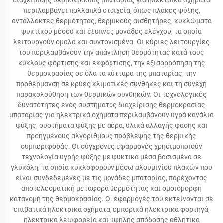
διαχείρισης θερμοκρασίας μπαταρίας για ηλεκτρικά οχήματα
περιλαμβάνει πολλαπλά στοιχεία, όπως πλάκες ψύξης,
ανταλλάκτες θερμότητας, θερμικούς αισθητήρες, κυκλώματα
ψυκτικού μέσου και έξυπνες μονάδες ελέγχου, τα οποία
λειτουργούν ομαλά και συντονισμένα. Οι κύριες λειτουργίες
του περιλαμβάνουν την απάντληση θερμότητας κατά τους
κύκλους φόρτισης και εκφόρτισης, την εξισορρόπηση της
θερμοκρασίας σε όλα τα κύτταρα της μπαταρίας, την
προθέρμανση σε κρύες κλιματικές συνθήκες και τη συνεχή
παρακολούθηση των θερμικών συνθηκών. Οι τεχνολογικές
δυνατότητες ενός συστήματος διαχείρισης θερμοκρασίας
μπαταρίας για ηλεκτρικά οχήματα περιλαμβάνουν υγρά κανάλια
ψύξης, συστήματα ψύξης με αέρα, υλικά αλλαγής φάσης και
προηγμένους αλγόριθμους πρόβλεψης της θερμικής
συμπεριφοράς. Οι σύγχρονες εφαρμογές χρησιμοποιούν
τεχνολογία υγρής ψύξης με ψυκτικά μέσα βασισμένα σε
γλυκόλη, τα οποία κυκλοφορούν μέσω αλουμινίου πλακών που
είναι συνδεδεμένες με τις μονάδες μπαταρίας, παρέχοντας
αποτελεσματική μεταφορά θερμότητας και ομοιόμορφη
κατανομή της θερμοκρασίας. Οι εφαρμογές του εκτείνονται σε
επιβατικά ηλεκτρικά οχήματα, εμπορικά ηλεκτρικά φορτηγά,
ηλεκτρικά λεωφορεία και υψηλής απόδοσης αθλητικά