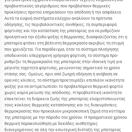
προβλεπτικούς αλγόριθμους που προβλέπουν θερμικές
προκλήσεις προτού επηρεάσουν την απόδοση ή την ασφάλεια.
Αυτά τα ευφυή συστήματα ελέγχου αναλύουν τα πρότυπα
οδήγησης, τις περιβαλλοντικές συνθήκες, τη συμπεριφορά
φόρτισης και την κατάσταση της μπαταρίας για να ρυθμίζουν
προληπτικά την έξοδο ψύξης ή θέρμανσης, διασφαλίζοντας ότι η
μπαταρία φτάνει στη βέλτιστη θερμοκρασία ακριβώς τη στιγμή
που χρειάζεται. Για παράδειγμα, όταν το σύστημα πλοήγησης
υποδεικνύει επερχόμενη γρήγορη φόρτιση, το σύστημα προ-
ρυθμίζει τη θερμοκρασία της μπαταρίας στην ιδανική τιμή για
μέγιστη ταχύτητα φόρτισης, μειώνοντας σημαντικά το χρόνο
στάσης σας. Ομοίως, πριν από ζωηρή οδήγηση ή ανάβαση σε
ορεινές κλίσεις, το σύστημα προετοιμάζει επιπλέον ικανότητα
ψύξης για να αντιμετωπίσει το προβλεπόμενο θερμικό φορτίο
χωρίς καμία μείωση της απόδοσης. Η προβλεπτική ικανότητα
επεκτείνει τη διάρκεια ζωής της μπαταρίας ελαχιστοποιώντας
τους κύκλους θερμικής καταπόνησης και τις διακυμάνσεις
θερμοκρασίας που προκαλούν μικροσκοπική ζημιά στα κύτταρα
της μπαταρίας με την πάροδο του χρόνου. Η πραγματικού χρόνου
θερμική παρακολούθηση με δεκάδες αισθητήρες
διανεμημένους σε όλη την εσωτερική διάταξη της μπαταρίας