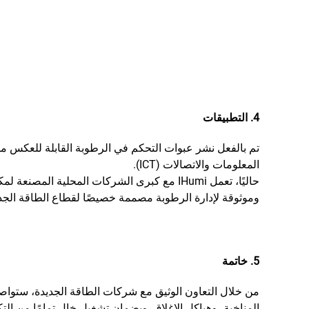
4. التطبيقات
المعلومات والاتصالات (ICT).
حاليًا، تعمل IHumi مع كبرى الشركات المحلية
وموثوقة لإدارة الرطوبة مصممة خصيصًا لقطاع الطاقة الجدي
5. خاتمة
المناخية، وهياكل الإغلاق. وبضمان تشغيل خالٍ تمامًا من التكثف، تساعد IHumi المعدات الكهربائية على تحقيق دورة حياة خدمة أكث