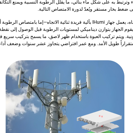
ماء وترتبط به على شكل ماء بنائي، ما يقلل الرطوبة النسبية ويمنع ال
ى ضغط بخار مستقر ويُعدّ لدورة الامتصاص التالية.
على عكس المجففات التقليدية ذات الامتصاص الأحادي الاتجاه، يعمل جهاز IHumi بآلية 
ف، يقوم الجهاز بتوازن ديناميكي لمستويات الرطوبة قبل الوصول إلى نقطة
نية. ويتم تركيب العبوة باستخدام ظهر لاصق، ما يسمح بتركيب سريع في