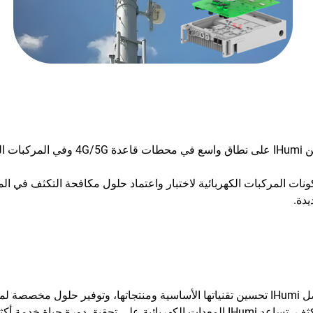
تم بالفعل نشر عبوات التحكم في الرطوبة الق
 المصنعة لمكونات المركبات الكهربائية لاختبار واعتماد حلول مكافحة التكثف 
دة.
من خلال التعاون الوثيق مع شركات الطاقة الجديدة، ستواصل IHumi تحسين تقنياتها الأساسية وم
ر أمانًا وطولًا وموثوقية.