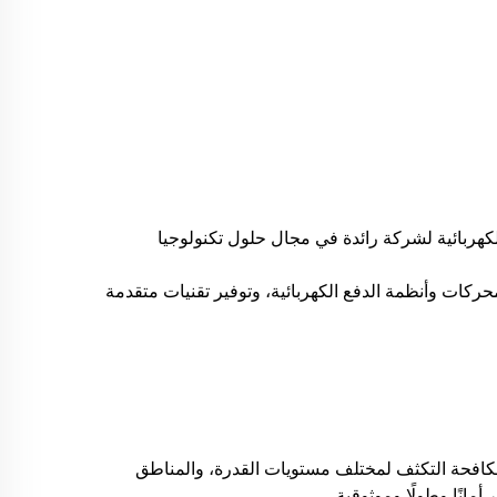
ابلة للعكس من IHumi على نطاق واسع في محطات قاعدة 4G/5G وفي المركبات الكهربائية لشركة رائدة في مجال حلول تكنولوجيا
في المحركات وأنظمة الدفع الكهربائية، وتوفير تقنيات متقدمة
نتجاتها، وتوفير حلول مخصصة لمكافحة التكثف لمختلف مستويات القدرة، والمناطق