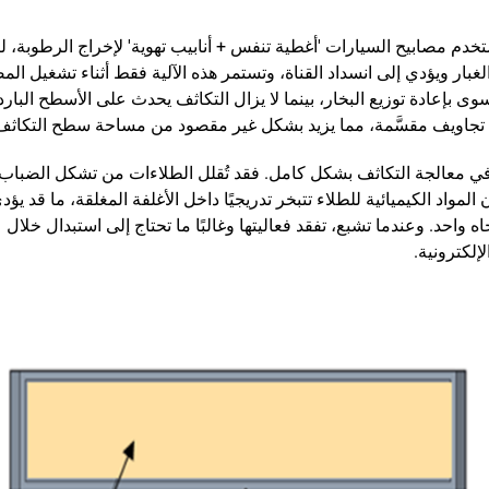
ا تستخدم مصابيح السيارات 'أغطية تنفس + أنابيب تهوية' لإخراج الرطوبة
ر ويؤدي إلى انسداد القناة، وتستمر هذه الآلية فقط أثناء تشغيل المصا
ى بإعادة توزيع البخار، بينما لا يزال التكاثف يحدث على الأسطح الباردة
م تجاويف مقسَّمة، مما يزيد بشكل غير مقصود من مساحة سطح التكاثف ب
 معالجة التكاثف بشكل كامل. فقد تُقلل الطلاءات من تشكل الضباب في
 المواد الكيميائية للطلاء تتبخر تدريجيًا داخل الأغلفة المغلقة، ما قد ي
حد. وعندما تشبع، تفقد فعاليتها وغالبًا ما تحتاج إلى استبدال خلال 
إلكترونية.