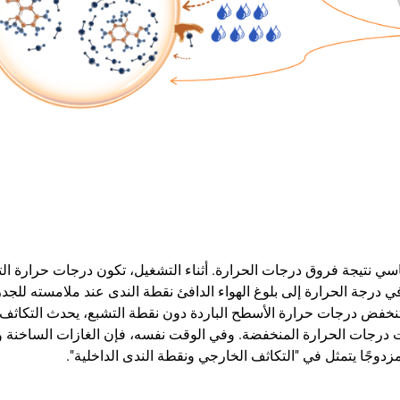
سي نتيجة فروق درجات الحرارة. أثناء التشغيل، تكون درجات حرارة التج
ي درجة الحرارة إلى بلوغ الهواء الدافئ نقطة الندى عند ملامسته للجد
نخفض درجات حرارة الأسطح الباردة دون نقطة التشبع، يحدث التكاثف أيض
ت درجات الحرارة المنخفضة. وفي الوقت نفسه، فإن الغازات الساخنة وا
دوجًا يتمثل في "التكاثف الخارجي ونقطة الندى الداخلية".