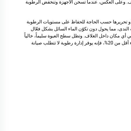
تكاثف. وعلى العكس، عندما تسخن الأجهزة وتنخفض الرطوبة
فريدة ثنائية الاتجاه—إما بامتصاص الرطوبة أو تحريرها حسب الحاجة للحفاظ على مستويات الرطوبة
 الندى، مما يحول دون تكوّن الماء السائل بشكل فعّال
 أي مكان داخل الغلاف. وتظل سطح العبوة سليماً، خالياً
من القطرات وغير ذائب طوال فترة التشغيل، مما يضمن استقراراً طويل الأمد. ومع عمر افتراضي يتجاوز عشر سنوات وضعف أداء أقل من 20%، فإنه يوفر إدارة رطوبة لا تتطلب صيانة