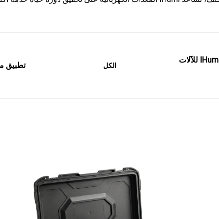
الحفاظ على صوت التقاليد: إدارة الرطوبة من IHumi للآلات
تطبيق منظما
الكل