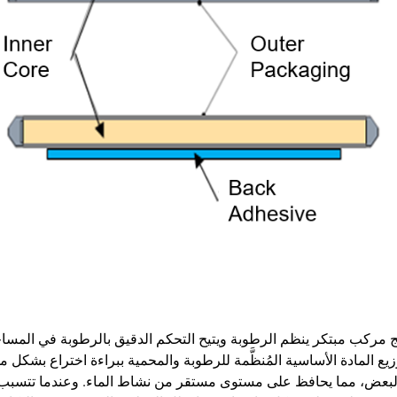
 في الرطوبة القابلة للعكس من IHumi هي منتج مركب مبتكر ينظم الرطوبة ويتيح التحكم الدقيق بال
زيع المادة الأساسية المُنظَّمة للرطوبة والمحمية ببراءة اختراع بشكل
ضها البعض، مما يحافظ على مستوى مستقر من نشاط الماء. وعندما تتسبب