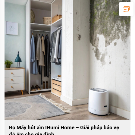
Bộ Máy hút ẩm IHumi Home – Giải pháp bảo vệ
độ ẩm cho gia đình