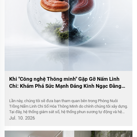
Khi "Công nghệ Thông minh" Gặp Gỡ Nấm Linh
Chi: Khám Phá Sức Mạnh Đáng Kinh Ngạc Đằng
Sau Độ Ẩm Không Đổi!
Lần này, chúng tôi sẽ đưa bạn tham quan bên trong Phòng Nuôi
Trồng Nấm Linh Chi Số Hóa Thông Minh do chính chúng tôi xây dựng.
Tại đây, hệ thống giám sát số, hệ thống phun sương tự động và hệ
thống chiếu sáng thông minh hoạt động liên tục 24/7, sử dụng công
Jul. 10. 2026
nghệ hiện đại để tái tạo chính xác...