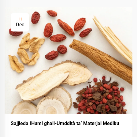
11
Dec
Sajjieda IHumi għall-Umddità ta’ Materjal Mediku