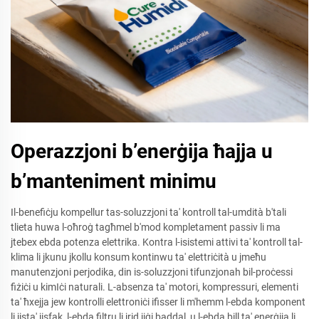
Operazzjoni b’enerġija ħajja u
b’manteniment minimu
Il-benefiċju kompellur tas-soluzzjoni ta' kontroll tal-umdità b'tali
tlieta huwa l-oħroġ tagħmel b'mod kompletament passiv li ma
jtebex ebda potenza elettrika. Kontra l-isistemi attivi ta' kontroll tal-
klima li jkunu jkollu konsum kontinwu ta' elettriċità u jmeħu
manutenzjoni perjodika, din is-soluzzjoni tifunzjonah bil-proċessi
fiżiċi u kimIċi naturali. L-absenza ta' motori, kompressuri, elementi
ta' ħxejja jew kontrolli elettroniċi ifisser li m'hemm l-ebda komponent
li jista' jisfak, l-ebda filtru li jrid jiġi baddal, u l-ebda bill ta' enerġija li