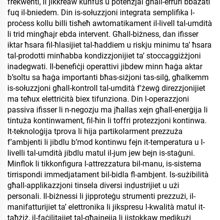
frekwenti, li jikkreaw kunfus u potenzjal għall-erruri bbażati
fuq il-bniedem. Din is-sołuzzjoni integrata semplifika l-
proċess kollu billi tisħeħ awtomatikament il-livell tal-umdità
li trid mingħajr ebda intervent. Għall-biżness, dan ifisser
iktar ħsara fil-ħlasijiet tal-ħaddiem u riskju minimu ta’ ħsara
tal-prodotti minħabba kondizzjonijiet ta’ stoccaggiżżjoni
inadegwati. Il-benefiċji operattivi jibdew minn ħaġa aktar
b’soltu sa ħaġa importanti bħas-siżjoni tas-silġ, għalkemm
is-sołuzzjoni għall-kontroll tal-umdità f'żewġ direzzjonijiet
ma teħux elettriċità biex tifunziona. Din l-operazzjoni
passiva ifisser li n-negozju ma jħallas xejn għall-enerġija li
tintuża kontinwament, fil-ħin li toffri protezzjoni kontinwa.
It-teknoloġija tprova li hija partikolarment prezzuża
f’ambjenti li jibdlu b’mod kontinwu fejn it-temperatura u l-
livelli tal-umdità jibdlu matul il-jum jew bejn is-staġuni.
Minflok li tikkonfigura l-attrezzatura bil-manu, is-sistema
tirrispondi immedjatament bil-bidla fl-ambjent. Is-sużibilità
għall-applikazzjoni tinsela diversi inḍustrijiet u użi
personali. Il-biżnessi li jipproteġu strumenti prezzużi, il-
manifatturijiet ta’ elettronika li jikspresu l-kwalità matul it-
taħżiż, il-faċilitajiet tal-għajnejja li jistokkaw medikużi