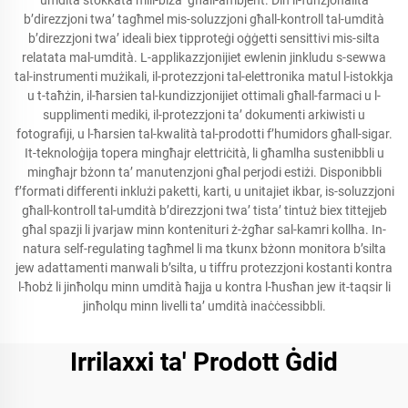
umdità stokkata mill-biża’ għall-ambjent. Din il-funzjonalità
b’direzzjoni twa’ tagħmel mis-soluzzjoni għall-kontroll tal-umdità
b’direzzjoni twa’ ideali biex tipproteġi oġġetti sensittivi mis-silta
relatata mal-umdità. L-applikazzjonijiet ewlenin jinkludu s-sewwa
tal-instrumenti mużikali, il-protezzjoni tal-elettronika matul l-istokkja
u t-taħżin, il-ħarsien tal-kundizzjonijiet ottimali għall-farmaci u l-
supplimenti mediki, il-protezzjoni ta’ dokumenti arkiwisti u
fotografiji, u l-ħarsien tal-kwalità tal-prodotti f’humidors għall-sigar.
It-teknoloġija topera mingħajr elettriċità, li għamlha sustenibbli u
mingħajr bżonn ta’ manutenzjoni għal perjodi estiżi. Disponibbli
f’formati differenti inklużi paketti, karti, u unitajiet ikbar, is-soluzzjoni
għall-kontroll tal-umdità b’direzzjoni twa’ tista’ tintuż biex tittejjeb
għal spazji li jvarjaw minn kontenituri ż-żgħar sal-kamri kollha. In-
natura self-regulating tagħmel li ma tkunx bżonn monitora b’silta
jew adattamenti manwali b’silta, u tiffru protezzjoni kostanti kontra
l-ħobż li jinħolqu minn umdità ħajja u kontra l-ħusħan jew it-taqsir li
jinħolqu minn livelli ta’ umdità inaċċessibbli.
Irrilaxxi ta' Prodott Ġdid