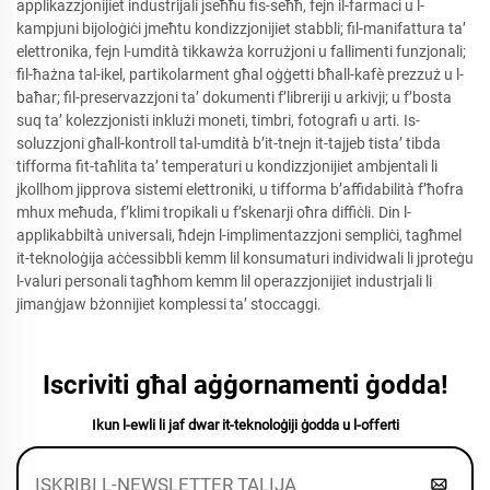
applikazzjonijiet industrijali jseħħu fis-seħħ, fejn il-farmaci u l-
kampjuni bijoloġiċi jmeħtu kondizzjonijiet stabbli; fil-manifattura ta’
elettronika, fejn l-umdità tikkawża korrużjoni u fallimenti funzjonali;
fil-ħażna tal-ikel, partikolarment għal oġġetti bħall-kafè prezzuż u l-
baħar; fil-preservazzjoni ta’ dokumenti f’libreriji u arkivji; u f’bosta
suq ta’ kolezzjonisti inklużi moneti, timbri, fotografi u arti. Is-
soluzzjoni għall-kontroll tal-umdità b’it-tnejn it-tajjeb tista’ tibda
tifforma fit-taħlita ta’ temperaturi u kondizzjonijiet ambjentali li
jkollhom jipprova sistemi elettroniki, u tifforma b’affidabilità f’ħofra
mhux meħuda, f’klimi tropikali u f’skenarji oħra diffiċli. Din l-
applikabbiltà universali, ħdejn l-implimentazzjoni sempliċi, tagħmel
it-teknoloġija aċċessibbli kemm lil konsumaturi individwali li jproteġu
l-valuri personali tagħhom kemm lil operazzjonijiet industrjali li
jimanġjaw bżonnijiet komplessi ta’ stoccaggi.
Iscriviti għal aġġornamenti ġodda!
Ikun l-ewli li jaf dwar it-teknoloġiji ġodda u l-offerti