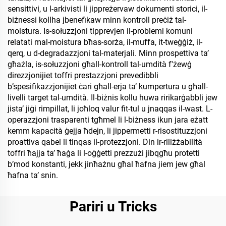
sensittivi, u l-arkivisti li jippreżervaw dokumenti storici, il-
biżnessi kollha jbenefikaw minn kontroll preċiż tal-
moistura. Is-sołuzzjoni tipprevjen il-problemi komuni
relatati mal-moistura bħas-sorża, il-muffa, it-tweġġiż, il-
qerq, u d-degradazzjoni tal-materjali. Minn prospettiva ta’
għażla, is-sołuzzjoni għall-kontroll tal-umdità f'żewġ
direzzjonijiet toffri prestazzjoni prevedibbli
b’spesifikazzjonijiet ċari għall-erja ta’ kumpertura u għall-
livelli target tal-umdità. Il-biżnis kollu huwa ririkarġabbli jew
jista’ jiġi rimpillat, li joħloq valur fit-tul u jnaqqas il-wast. L-
operazzjoni trasparenti tgħmel li l-biżness ikun jara eżatt
kemm kapacità ġejja ħdejn, li jippermetti r-risostituzzjoni
proattiva qabel li tinqas il-protezzjoni. Din ir-riliżżabilità
toffri ħajja ta’ ħaġa li l-oġġetti prezzużi jibqgħu protetti
b’mod konstanti, jekk jinħażnu għal ħafna jiem jew għal
ħafna ta’ snin.
Pariri u Tricks