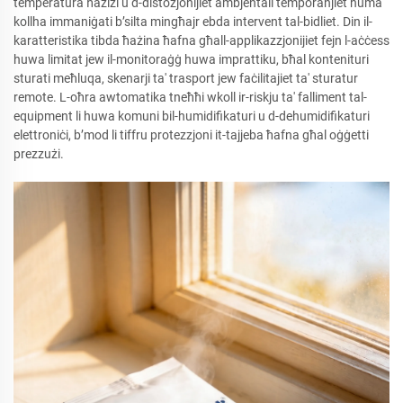
temperatura ħażiżi u d-distożjonijiet ambjentali temporanjiet huma
kollha immaniġati b’silta mingħajr ebda intervent tal-bidliet. Din il-
karatteristika tibda ħażina ħafna għall-applikazzjonijiet fejn l-aċċess
huwa limitat jew il-monitoraġġ huwa imprattiku, bħal kontenituri
sturati meħluqa, skenarji ta' trasport jew faċilitajiet ta' sturatur
remote. L-oħra awtomatika tneħħi wkoll ir-riskju ta' falliment tal-
equipment li huwa komuni bil-humidifikaturi u d-dehumidifikaturi
elettroniċi, b’mod li tiffru protezzjoni it-tajjeba ħafna għal oġġetti
prezzużi.