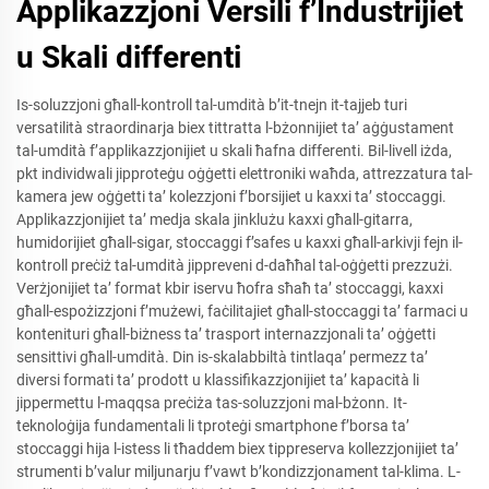
Applikazzjoni Versili f’Industrijiet
u Skali differenti
Is-soluzzjoni għall-kontroll tal-umdità b’it-tnejn it-tajjeb turi
versatilità straordinarja biex tittratta l-bżonnijiet ta’ aġġustament
tal-umdità f’applikazzjonijiet u skali ħafna differenti. Bil-livell iżda,
pkt individwali jipproteġu oġġetti elettroniki waħda, attrezzatura tal-
kamera jew oġġetti ta’ kolezzjoni f’borsijiet u kaxxi ta’ stoccaggi.
Applikazzjonijiet ta’ medja skala jinklużu kaxxi għall-gitarra,
humidorijiet għall-sigar, stoccaggi f’safes u kaxxi għall-arkivji fejn il-
kontroll preċiż tal-umdità jippreveni d-daħħal tal-oġġetti prezzużi.
Verżjonijiet ta’ format kbir iservu ħofra sħaħ ta’ stoccaggi, kaxxi
għall-espożizzjoni f’mużewi, faċilitajiet għall-stoccaggi ta’ farmaci u
kontenituri għall-biżness ta’ trasport internazzjonali ta’ oġġetti
sensittivi għall-umdità. Din is-skalabbiltà tintlaqa’ permezz ta’
diversi formati ta’ prodott u klassifikazzjonijiet ta’ kapacità li
jippermettu l-maqqsa preċiża tas-soluzzjoni mal-bżonn. It-
teknoloġija fundamentali li tproteġi smartphone f’borsa ta’
stoccaggi hija l-istess li tħaddem biex tippreserva kollezzjonijiet ta’
strumenti b’valur miljunarju f’vawt b’kondizzjonament tal-klima. L-