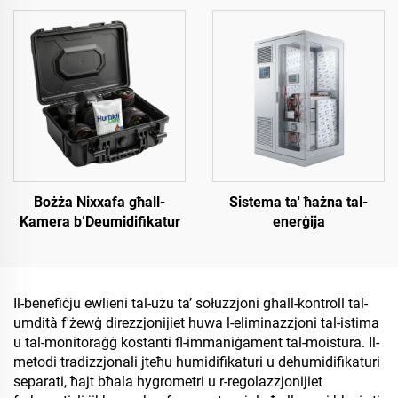
Bożża Nixxafa għall-
Sistema ta' ħażna tal-
Kamera b’Deumidifikatur
enerġija
Il-benefiċju ewlieni tal-użu ta’ sołuzzjoni għall-kontroll tal-
umdità f'żewġ direzzjonijiet huwa l-eliminazzjoni tal-istima
u tal-monitoraġġ kostanti fl-immaniġament tal-moistura. Il-
metodi tradizzjonali jteħu humidifikaturi u dehumidifikaturi
separati, ħajt bħala hygrometri u r-regolazzjonijiet