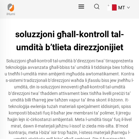
MT
soluzzjoni għall-kontroll tal-
umdità b’tlieta direzzjonijiet
Soluzzjoni għall-kontroll tal-umdità b’direzzjoni twa’ tirrappreżenta
teknoloġija avvanzata għall-bbiss ta’ umdità li tiddisinja biex toħloq
u tneħħi l-umdità minn ambjenti mgħudda awtomatikament. Kontra
s-sistemi tradizzjonali b’direzzjoni waħda li jfasslu biss jew jneħħu l-
umdità, din is-soluzzjoni innoventi għall-kontroll tal-umdità
b’direzzjoni twa’ tħaddem attivament biex tisħħa livelli preċiżi ta’
umdità billi tħarreġ jew taħżen vapur ta’ ilma skont il-bżonn. It-
teknoloġija ewlenija tużah materiali speċjalment iddisinjati, spiss
komposti bbażati fuq il-baħar jew membrani ta’ polimer, li jirreġu
ħajjin lejn iċ-ċirkostanzi ambjentali. Meta l-umdità tisqa’ fuq il-livel
mirat, dawn il-materjali jaħżnu l-issof iz-zieda mis-silta. B’mod
kontrarju, meta l-biża’ isir trop ħażin, l-istess materjali jħarreġu l-