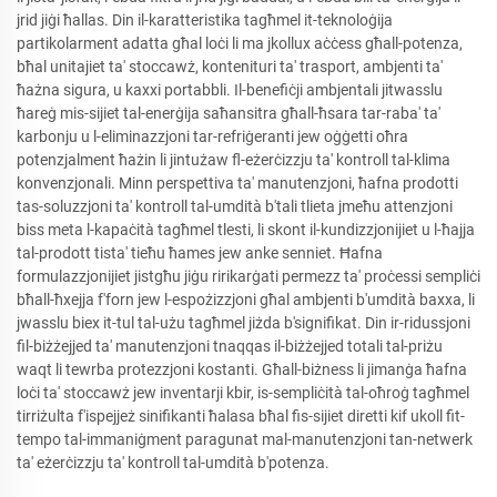
jrid jiġi ħallas. Din il-karatteristika tagħmel it-teknoloġija
partikolarment adatta għal loċi li ma jkollux aċċess għall-potenza,
bħal unitajiet ta' stoccawż, kontenituri ta' trasport, ambjenti ta'
ħażna sigura, u kaxxi portabbli. Il-benefiċji ambjentali jitwasslu
ħareġ mis-sijiet tal-enerġija saħansitra għall-ħsara tar-raba' ta'
karbonju u l-eliminazzjoni tar-refriġeranti jew oġġetti oħra
potenzjalment ħażin li jintużaw fl-eżerċizzju ta' kontroll tal-klima
konvenzjonali. Minn perspettiva ta' manutenzjoni, ħafna prodotti
tas-soluzzjoni ta' kontroll tal-umdità b'tali tlieta jmeħu attenzjoni
biss meta l-kapaċità tagħmel tlesti, li skont il-kundizzjonijiet u l-ħajja
tal-prodott tista' tieħu ħames jew anke senniet. Ħafna
formulazzjonijiet jistgħu jiġu ririkarġati permezz ta' proċessi sempliċi
bħall-ħxejja f'forn jew l-espożizzjoni għal ambjenti b'umdità baxxa, li
jwasslu biex it-tul tal-użu tagħmel jiżda b'signifikat. Din ir-ridussjoni
fil-biżżejjed ta' manutenzjoni tnaqqas il-biżżejjed totali tal-priżu
waqt li tewrba protezzjoni kostanti. Għall-biżness li jimanġa ħafna
loċi ta' stoccawż jew inventarji kbir, is-sempliċità tal-oħroġ tagħmel
tirriżulta f'ispejjeż sinifikanti ħalasa bħal fis-sijiet diretti kif ukoll fit-
tempo tal-immaniġment paragunat mal-manutenzjoni tan-netwerk
ta' eżerċizzju ta' kontroll tal-umdità b'potenza.