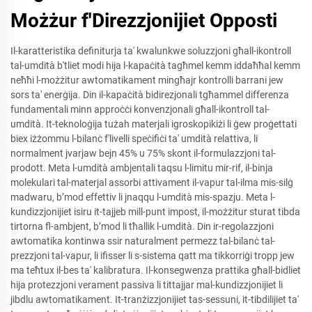
Możżur f'Direzzjonijiet Opposti
Il-karatteristika definiturja ta' kwalunkwe soluzzjoni għall-ikontroll
tal-umdità b'tliet modi hija l-kapaċità tagħmel kemm iddaħħal kemm
neħħi l-możżitur awtomatikament mingħajr kontrolli barrani jew
sors ta' enerġija. Din il-kapaċità bidirezjonali tgħammel differenza
fundamentali minn approċċi konvenzjonali għall-ikontroll tal-
umdità. It-teknoloġija tużah materjali igroskopikiżi li ġew proġettati
biex iżżommu l-bilanċ f'livelli speċifiċi ta' umdità relattiva, li
normalment jvarjaw bejn 45% u 75% skont il-formulazzjoni tal-
prodott. Meta l-umdità ambjentali taqsu l-limitu mir-rif, il-binja
molekulari tal-materjal assorbi attivament il-vapur tal-ilma mis-silġ
madwaru, b’mod effettiv li jnaqqu l-umdità mis-spazju. Meta l-
kundizzjonijiet isiru it-tajjeb mill-punt impost, il-możżitur sturat tibda
tirtorna fl-ambjent, b’mod li tħallik l-umdità. Din ir-regolazzjoni
awtomatika kontinwa ssir naturalment permezz tal-bilanċ tal-
prezzjoni tal-vapur, li ifisser li s-sistema qatt ma tikkorriġi tropp jew
ma teħtux il-bes ta' kalibratura. Il-konsegwenza prattika għall-bidliet
hija protezzjoni verament passiva li tittajjar mal-kundizzjonijiet li
jibdlu awtomatikament. It-tranżizzjonijiet tas-sessuni, it-tibdilijiet ta'