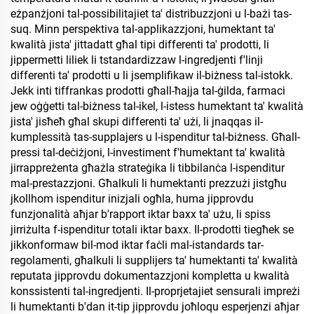
eżpanżjoni tal-possibilitajiet ta' distribuzzjoni u l-bażi tas-
suq. Minn perspektiva tal-applikazzjoni, humektant ta'
kwalità jista' jittadatt għal tipi differenti ta' prodotti, li
jippermetti liliek li tstandardizzaw l-ingredjenti f'linji
differenti ta' prodotti u li jsemplifikaw il-biżness tal-istokk.
Jekk inti tiffrankas prodotti għall-ħajja tal-ġilda, farmaci
jew oġġetti tal-biżness tal-ikel, l-istess humektant ta' kwalità
jista' jisħeħ għal skupi differenti ta' użi, li jnaqqas il-
kumplessità tas-supplajers u l-ispenditur tal-biżness. Għall-
pressi tal-deċiżjoni, l-investiment f'humektant ta' kwalità
jirrappreżenta għażla strateġika li tibbilanċa l-ispenditur
mal-prestazzjoni. Għalkuli li humektanti prezzużi jistgħu
jkollhom ispenditur inizjali ogħla, huma jipprovdu
funzjonalità aħjar b'rapport iktar baxx ta' użu, li spiss
jirriżulta f-ispenditur totali iktar baxx. Il-prodotti tiegħek se
jikkonformaw bil-mod iktar faċli mal-istandards tar-
regolamenti, għalkuli li supplijers ta' humektanti ta' kwalità
reputata jipprovdu dokumentazzjoni kompletta u kwalità
konssistenti tal-ingredjenti. Il-proprjetajiet sensurali impreżi
li humektanti b'dan it-tip jipprovdu joħloqu esperjenzi aħjar