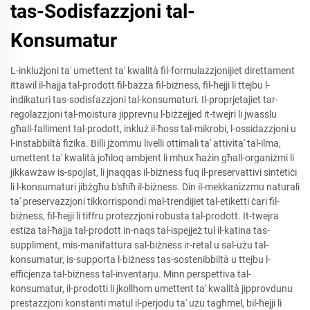
tas-Sodisfazzjoni tal-
Konsumatur
L-inklużjoni ta' umettent ta' kwalità fil-formulazzjonijiet direttament
ittawil il-ħajja tal-prodott fil-bażza fil-biżness, fil-ħejji li ttejbu l-
indikaturi tas-sodisfazzjoni tal-konsumaturi. Il-proprjetajiet tar-
regolazzjoni tal-moistura jipprevnu l-biżżejjed it-twejri li jwasslu
għall-falliment tal-prodott, inkluż il-ħoss tal-mikrobi, l-ossidazzjoni u
l-instabbiltà fiżika. Billi jżommu livelli ottimali ta' attivita' tal-ilma,
umettent ta' kwalità joħloq ambjent li mhux ħażin għall-organiżmi li
jikkawżaw is-spojlat, li jnaqqas il-biżness fuq il-preservattivi sintetiċi
li l-konsumaturi jibżgħu b'sħiħ il-biżness. Din il-mekkanizzmu naturali
ta' preservazzjoni tikkorrispondi mal-trendijiet tal-etiketti ċari fil-
biżness, fil-ħejji li tiffru protezzjoni robusta tal-prodott. It-twejra
estiża tal-ħajja tal-prodott in-naqs tal-ispejjeż tul il-katina tas-
suppliment, mis-manifattura sal-biżness ir-retal u sal-użu tal-
konsumatur, is-supporta l-biżness tas-sostenibbiltà u ttejbu l-
effiċjenza tal-biżness tal-inventarju. Minn perspettiva tal-
konsumatur, il-prodotti li jkollhom umettent ta' kwalità jipprovdunu
prestazzjoni konstanti matul il-perjodu ta' użu tagħmel, bil-ħejji li