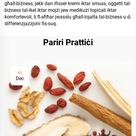
għall-biżness, jekk dan ifisser kremi iktar smuss, oġġetti tal-
biżness tal-ikel iktar mojżi jew medikużi topiċali iktar
komfortevoli, li fl-aħħar jwasslu għall-lojalta tal-biżness u d-
differenzjazzjoni fis-suq.
Pariri Prattiċi
11
Dec