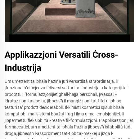
Applikazzjoni Versatili Ċross-
Industrija
Um umettent ta' bħala ħażina juri versatilità straordinarja, li
jfunziona b’effiċjenza f’diversi setturi tal-industrija u kategoriji ta’
prodotti. F’formulazzjonijiet għall-ħajja personali, jwassal l-
idratazzjoni tas-soltu, jibbessħ il-manġiżzjoni tat-tifel u joħloq
testuri ta’ prodott desiderabbli. Il-kimisti kosmetiċi iqisuh bħala
kompatibbli ma’ sistemi bbażati fuq l-ilma u ma’ emulsjonijiet, li
jippermettu fleksibbiltà kreativa fil-formulazzjoni. F’applikazzjonijiet
farmaceutiċi, um umettent ta’ bħala ħażina jibbessħ istabbiltà tad-
droga, jibbessħ l-assorbiment tat-tibb tal-mexxej u jizda l-