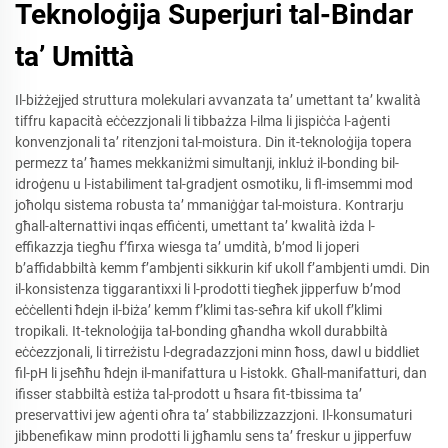
Teknoloġija Superjuri tal-Bindar
ta’ Umittà
Il-biżżejjed struttura molekulari avvanzata ta’ umettant ta’ kwalità
tiffru kapacità eċċezzjonali li tibbażza l-ilma li jispiċċa l-aġenti
konvenzjonali ta’ ritenzjoni tal-moistura. Din it-teknoloġija topera
permezz ta’ ħames mekkaniżmi simultanji, inkluż il-bonding bil-
idroġenu u l-istabiliment tal-gradjent osmotiku, li fl-imsemmi mod
joħolqu sistema robusta ta’ mmaniġġar tal-moistura. Kontrarju
għall-alternattivi inqas effiċenti, umettant ta’ kwalità iżda l-
effikazzja tiegħu f’firxa wiesga ta’ umdità, b’mod li joperi
b’affidabbiltà kemm f’ambjenti sikkurin kif ukoll f’ambjenti umdi. Din
il-konsistenza tiggarantixxi li l-prodotti tiegħek jipperfuw b’mod
eċċellenti ħdejn il-biża’ kemm f’klimi tas-seħra kif ukoll f’klimi
tropikali. It-teknoloġija tal-bonding għandha wkoll durabbiltà
eċċezzjonali, li tirreżistu l-degradazzjoni minn ħoss, dawl u biddliet
fil-pH li jseħħu ħdejn il-manifattura u l-istokk. Għall-manifatturi, dan
ifisser stabbiltà estiża tal-prodott u ħsara fit-tbissima ta’
preservattivi jew aġenti oħra ta’ stabbilizzazzjoni. Il-konsumaturi
jibbenefikaw minn prodotti li jgħamlu sens ta’ freskur u jipperfuw