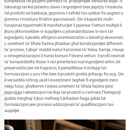
kumplianza tal-pazjenti permezz ta’ proprjetajiet sensurali aħjar. It-
teknoloġi tal-ikel jistiednu dawn l-ingredjenti biex jispiżżu l-freskuta
tal-prodotti tal-bakkarja, jipprevnu t-taħdid tas-sukkar fis-sugheri u
jżommu l-moistura fil-lahm ipproċessati. Din il-kapaċità multi-
funzjonali tippermetti lil manifatturijiet li joperaw f’setturi multipli li
jkunu jikkonsolidaw is-supplijers u jistandardizzaw is-sors tal-
ingredjenti, li jiweldu effiċjenzi amministrattivi u benefiċji ekonomiċi.
L-umettent ta’ bħala ħażina jittabbar għal kondizzjonijiet differenti
ta’ proċess, li jibqa’ stabbli matul il-proċessi ta’ ħelsa, ħarrija, mixxja
u omogenizzazzjoni li huma komuni f’diversi setturi. Il-profil neutrali
ta’ kompatibbiltà ifisser li rari jinterferixxi mal-ingredjenti attivi, bil-
preservattivi jew bil-fragranzi, li jsemplifikaw il-iżvilupp tal-
formulazzjoni u juru l-ħin biex il-prodotti ġodda jinħarġu fis-suq. Din
il-versatilità toħroġ ukoll l-investiment tiegħek fl-ingredjenti minn
riskju futur, għalkemm l-istess umettent ta’ bħala ħażina jista’
jappoġġja l-elestenzjoni tal-linja tal-prodotti u l-entrata f’kategoriji
ġodda mingħajr li jkun meħtieġ li jinħadem ħaġa ġdida bil-
formulazzjoni jew proċessi addizzjonali ta’ qualifikazzjoni tas-
supplijer.