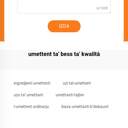
0/1000
IŻDA
umettent ta' bess ta' kwalità
ingredjenti umettenti
użi tal-umettent
użu ta’ umettant
umettanti tajbin
l-umettent ordinarju
bixxa umettanti b’diskaunt