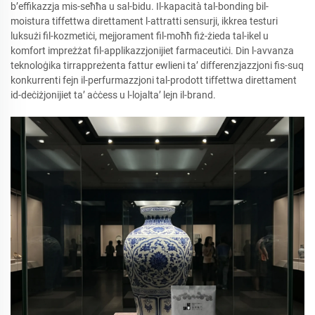
b’effikazzja mis-seħħa u sal-bidu. Il-kapacità tal-bonding bil-
moistura tiffettwa direttament l-attratti sensurji, ikkrea testuri
luksużi fil-kozmetiċi, mejjorament fil-moħħ fiż-żieda tal-ikel u
komfort impreżżat fil-applikazzjonijiet farmaceutiċi. Din l-avvanza
teknoloġika tirrappreżenta fattur ewlieni ta’ differenzjazzjoni fis-suq
konkurrenti fejn il-perfurmazzjoni tal-prodott tiffettwa direttament
id-deċiżjonijiet ta’ aċċess u l-lojalta’ lejn il-brand.