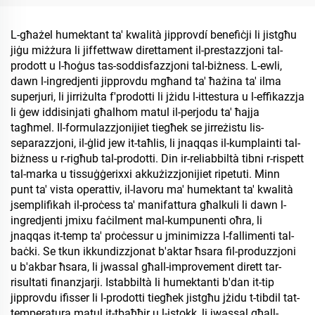
L-għażel humektant ta' kwalità jipprovdí benefiċji li jistgħu
jiġu miżżura li jiffettwaw direttament il-prestazzjoni tal-
prodott u l-ħoġus tas-soddisfazzjoni tal-biżness. L-ewli,
dawn l-ingredjenti jipprovdu mgħand ta' ħażina ta' ilma
superjuri, li jirriżulta f'prodotti li jżidu l-ittestura u l-effikazzja
li ġew iddisinjati għalhom matul il-perjodu ta' ħajja
tagħmel. Il-formulazzjonijiet tiegħek se jirreżistu lis-
separazzjoni, il-ġlid jew it-taħlis, li jnaqqas il-kumplainti tal-
biżness u r-rigħub tal-prodotti. Din ir-reliabbiltà tibni r-rispett
tal-marka u tissuġġerixxi akkużizzjonijiet ripetuti. Minn
punt ta' vista operattiv, il-lavoru ma' humektant ta' kwalità
jsemplifikah il-proċess ta' manifattura għalkuli li dawn l-
ingredjenti jmixu faċilment mal-kumpunenti oħra, li
jnaqqas it-temp ta' proċessur u jminimizza l-fallimenti tal-
baċki. Se tkun ikkundizzjonat b'aktar ħsara fil-produzzjoni
u b'akbar ħsara, li jwassal għall-improvement dirett tar-
risultati finanzjarji. Istabbiltà li humektanti b'dan it-tip
jipprovdu ifisser li l-prodotti tiegħek jistgħu jżidu t-tibdil tat-
temperatura matul it-tbaħħir u l-istokk, li jwassal għall-