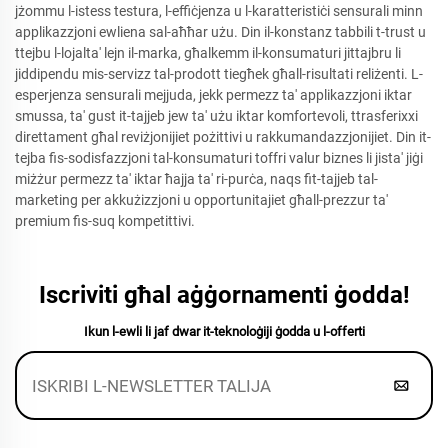
jżommu l-istess testura, l-effiċjenza u l-karatteristiċi sensurali minn
applikazzjoni ewliena sal-aħħar użu. Din il-konstanz tabbili t-trust u
ttejbu l-lojalta' lejn il-marka, għalkemm il-konsumaturi jittajbru li
jiddipendu mis-servizz tal-prodott tiegħek għall-risultati reliżenti. L-
esperjenza sensurali mejjuda, jekk permezz ta' applikazzjoni iktar
smussa, ta' gust it-tajjeb jew ta' użu iktar komfortevoli, ttrasferixxi
direttament għal reviżjonijiet pożittivi u rakkumandazzjonijiet. Din it-
tejba fis-sodisfazzjoni tal-konsumaturi toffri valur biznes li jista' jiġi
miżżur permezz ta' iktar ħajja ta' ri-purċa, naqs fit-tajjeb tal-
marketing per akkużizzjoni u opportunitajiet għall-prezzur ta'
premium fis-suq kompetittivi.
Iscriviti għal aġġornamenti ġodda!
Ikun l-ewli li jaf dwar it-teknoloġiji ġodda u l-offerti