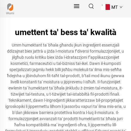
MT
umettent ta' bess ta' kwalità
Umm humektant ta' bħala għandu jkun ingredjent essenzjali
ddizajnat biex jattrà u jżda l-moistura f’diversi formulazzjonijiet, u
jilgħub ruolu kritiku biex iżda l-idratazzjoni f’applikazzjonijiet
kosmetiċi, farmaceutiċi u tal-biżniss tal-ikel. Dawn il-kumposti
speċjalizzati jaġmlu hekk billi jisħbu molekuli ta' ilma mis-seħħa
ħdejnha u jibinduhom fit-taħt tal-prodott, b’tali mod ikunu ġewwa
livelli konstanti ta' moistura u jipprevenu l-isħuħ. Il-funzjonijiet
ewlenin ta' humektant ta' bħala jinkludu ż-żmien tal-moistura, it-
tiżwijiet tal-testura, u t-tiżwijiet tal-istabbiltà fil-prodotti finali.
Teknikament, dawn l-ingredjenti jikkaratterizzaw bil-proprjetajiet
igroskopiki li jippermettu lilhom li jassorbu vapuri ta' ilma mis-aria, u
b’dan jikkreaw barriera protettiva kontra l-luq il-moistura. Il-
formulazzjonijiet avvanzati ta' prodotti humektanti ta' bħala juri
ħafna kompatibilità ma' ingredjenti oħra, li jippermettu lill-