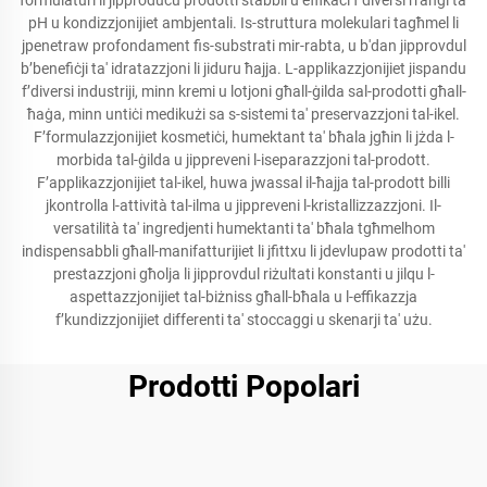
formulaturi li jipproduċu prodotti stabbli u effikaci f’diversi rranġi ta'
pH u kondizzjonijiet ambjentali. Is-struttura molekulari tagħmel li
jpenetraw profondament fis-substrati mir-rabta, u b'dan jipprovdul
b’benefiċji ta' idratazzjoni li jiduru ħajja. L-applikazzjonijiet jispandu
f’diversi industriji, minn kremi u lotjoni għall-ġilda sal-prodotti għall-
ħaġa, minn untiċi medikużi sa s-sistemi ta' preservazzjoni tal-ikel.
F’formulazzjonijiet kosmetiċi, humektant ta' bħala jgħin li jżda l-
morbida tal-ġilda u jippreveni l-iseparazzjoni tal-prodott.
F’applikazzjonijiet tal-ikel, huwa jwassal il-ħajja tal-prodott billi
jkontrolla l-attività tal-ilma u jippreveni l-kristallizzazzjoni. Il-
versatilità ta' ingredjenti humektanti ta' bħala tgħmelhom
indispensabbli għall-manifatturijiet li jfittxu li jdevlupaw prodotti ta'
prestazzjoni għolja li jipprovdul riżultati konstanti u jilqu l-
aspettazzjonijiet tal-biżniss għall-bħala u l-effikazzja
f’kundizzjonijiet differenti ta' stoccaggi u skenarji ta' użu.
Prodotti Popolari