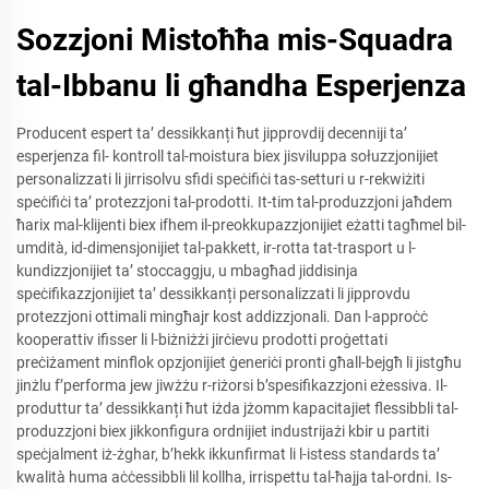
Sozzjoni Mistoħħa mis-Squadra
tal-Ibbanu li għandha Esperjenza
Producent espert ta’ dessikkanți ħut jipprovdij decenniji ta’
esperjenza fil- kontroll tal-moistura biex jisviluppa sołuzzjonijiet
personalizzati li jirrisolvu sfidi speċifiċi tas-setturi u r-rekwiżiti
speċifiċi ta’ protezzjoni tal-prodotti. It-tim tal-produzzjoni jaħdem
ħarix mal-klijenti biex ifhem il-preokkupazzjonijiet eżatti tagħmel bil-
umdità, id-dimensjonijiet tal-pakkett, ir-rotta tat-trasport u l-
kundizzjonijiet ta’ stoccaggju, u mbagħad jiddisinja
speċifikazzjonijiet ta’ dessikkanți personalizzati li jipprovdu
protezzjoni ottimali mingħajr kost addizzjonali. Dan l-approċċ
kooperattiv ifisser li l-biżniżżi jirċievu prodotti proġettati
preċiżament minflok opzjonijiet ġeneriċi pronti għall-bejgħ li jistgħu
jinżlu f’performa jew jiwżżu r-riżorsi b’spesifikazzjoni eżessiva. Il-
produttur ta’ dessikkanți ħut iżda jżomm kapacitajiet flessibbli tal-
produzzjoni biex jikkonfigura ordnijiet industrijażi kbir u partiti
speċjalment iż-żghar, b’hekk ikkunfirmat li l-istess standards ta’
kwalità huma aċċessibbli lil kollha, irrispettu tal-ħajja tal-ordni. Is-