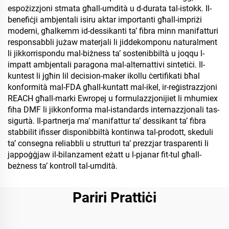
espożizzjoni stmata għall-umdità u d-durata tal-istokk. Il-
benefiċji ambjentali isiru aktar importanti għall-impriżi
moderni, għalkemm id-dessikanti ta’ fibra minn manifatturi
responsabbli jużaw materjali li jiddekomponu naturalment
li jikkorrispondu mal-biżness ta’ sostenibbiltà u joqqu l-
impatt ambjentali paragona mal-alternattivi sintetiċi. Il-
kuntest li jgħin lil decision-maker ikollu ċertifikati bħal
konformità mal-FDA għall-kuntatt mal-ikel, ir-reġistrazzjoni
REACH għall-marki Ewropej u formulazzjonijiet li mhumiex
fiha DMF li jikkonforma mal-istandards internazzjonali tas-
sigurtà. Il-partnerja ma’ manifattur ta’ dessikant ta’ fibra
stabbilit ifisser disponibbiltà kontinwa tal-prodott, skeduli
ta’ consegna reliabbli u strutturi ta’ prezzjar trasparenti li
jappoġġjaw il-bilanzament eżatt u l-pjanar fit-tul għall-
beżness ta’ kontroll tal-umdità.
Pariri Prattiċi