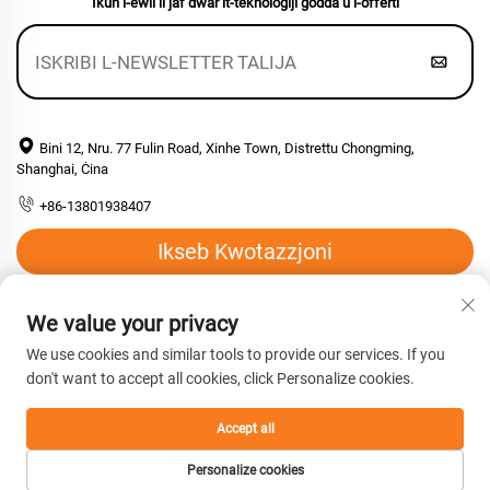
Ikun l-ewli li jaf dwar it-teknoloġiji ġodda u l-offerti
Bini 12, Nru. 77 Fulin Road, Xinhe Town, Distrettu Chongming,
Shanghai, Ċina
+86-13801938407
Ikseb Kwotazzjoni
Email:
[email protected]
We value your privacy
We use cookies and similar tools to provide our services. If you
don't want to accept all cookies, click Personalize cookies.
Copyright © 2026 Shanghai Hengyuan Macromolecular Materials
co., Ltd. Il-quddiem kollha rizervati. -
Politika ta’ Privatezza
Accept all
Personalize cookies