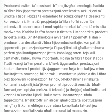
Producent ewlieni ta' dessikanti b'fibra jibżgħu teknoloġija ħadida
ta' fibra biex jippermettu prestazzjoni eċċellenti ta' ażżurżjoni ta'
umdità li tisba' il-biżża tal-istandard ta' soluzzjonijiet ta' dessikanti
konvenzjonali. Il-matriċi propjetarja ta' fibra toffri superfIċe
estensiva li tassorbixxu bil-mod rapidu molekuli ta' umdità mis-silta
madwarha, b'saħħa li tiffru ħames it-tlieta ta' l-istandard ta' prodotti
ta' ġel ta' silika. Din it-teknoloġija avvanzata tippermetti lil dan il-
producent ta' dessikanti b'fibra li jipproduċi unitajiet kompatti li
jippermettu protezzjoni qawwija f'ispazji limitati, għalkemm huma
perfetti għal konfiġurazzjonijiet ta' imballaġġ stretti fejn kull
ċentimetru kubiku huwa importanti. Il-binja ta' fibra tibqa' stabbli
f'tutti r-ranġi ta' temperatura, b'hekk tiggarantixxi prestazzjoni
kostanti kemm il-prodotti jivvjaġġaw minn ħejja tropikali jew minn
faċilitajiet ta' stoccaggi bil-barrak. Il-manifattur jiddisinja din il-fibra
biex tippreveni l-ġenerazzjoni ta' ħox, b'hekk telimina r-riskju ta'
kontaminazzjoni li jista' jikkumprometti prodotti sensittivi bħall-
farmaci jew l-optyka preċiża. It-teknoloġija tħeġġeġ ukoll indikaturi
vizzibbli ta' umdità li jibdlu kulur meta l-isaturazzjoni tibda
tapproxxima, b'hekk toffri sinjali ċari għall-biżża ta' sostituzzjoni
mingħajr li tkun meħtieġa apparatura komplikata tat-test jew
formazzjoni speċjalizzata għall-persunal tal-magazzin.