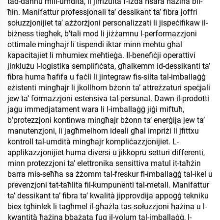
tad-dannu mill-umdità, li jirriżulta f-iżda ħsara ħażina bil-
ħin. Manifattur professjonali ta’ dessikant ta’ fibra joffri
sołuzzjonijiet ta’ ażżorżjoni personalizzati li jispeċifikaw il-
biżness tiegħek, b’tali mod li jiżżamnu l-performazzjoni
ottimale mingħajr li tispendi iktar minn meħtu għal
kapacitajiet li mhumiex meħtieġa. Il-benefiċji operattivi
jinklużu l-logistika semplifiċata, għalkemm id-dessikanti ta’
fibra huma ħafifa u faċli li jintegraw fis-silta tal-imballaġġ
eżistenti mingħajr li jkollhom bżonn ta’ attreżzaturi speċjali
jew ta’ formazzjoni estensiva tal-persunal. Dawn il-prodotti
jaġu immedjatament wara li l-imballaġġ jiġi miftuħ,
b’protezzjoni kontinwa mingħajr bżonn ta’ enerġija jew ta’
manutenzjoni, li jagħmelhom ideali għal impriżi li jfittxu
kontroll tal-umdità mingħajr kompliċazzjonijiet. L-
applikazzjonijiet huma diversi u jikkopru setturi differenti,
minn protezzjoni ta’ elettronika sensittiva matul it-taħżin
barra mis-seħħa sa żżomm tal-freskur fl-imballaġġ tal-ikel u
prevenzjoni tat-taħlita fil-kumpunenti tal-metall. Manifattur
ta’ dessikant ta’ fibra ta’ kwalità jipprovdija appoġġ tekniku
biex tgħinlek li tagħmel il-għażla tas-sołuzzjoni ħażina u l-
kwantità ħażina bbażata fuq il-volum tal-imballaġġ, l-