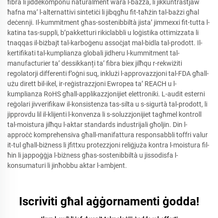
fibra li jiddekomponu naturalment wara l-bażza, li jikkuntrastjaw
ħafna ma’ l-alternattivi sintetiċi li jibqgħu fit-taħżin tal-bażzi għal
deċennji. Il-kummitment għas-sostenibbiltà jista’ jimmexxi fit-tutta l-
katina tas-suppli, b’pakketturi rikiclabbli u loġistika ottimizzata li
tnaqqas il-biżbajt tal-karboġenu assoċjat mal-bidla tal-prodott. Il-
kertifikati tal-kumplianza globali jidheru l-kummitment tal-
manufacturier ta’ dessikkanți ta’ fibra biex jilħqu r-rekwiżiti
regolatorji differenti f’oġni suq, inklużi l-approvazzjoni tal-FDA għall-
użu dirett bil-ikel, ir-reġistrazzjoni Ewropea ta’ REACH u l-
kumplianza RoHS għall-applikazzjonijiet elettroniki. L-audit esterni
reġolari jivverifikaw il-konsistenza tas-silta u s-sigurtà tal-prodott, li
jipprovdu lil il-klijenti l-konvenza li s-soluzzjonijiet tagħmel kontroll
tal-moistura jilħqu l-aktar standards industrijali għoljin. Din l-
approċċ komprehensiva għall-manifattura responsabbli toffri valur
it-tul għall-biżness li jfittxu protezzjoni reliġjuża kontra l-moistura fil-
ħin li jappoġġja l-biżness għas-sostenibbiltà u jissodisfa l-
konsumaturi li jinħobbu aktar l-ambjent.
Iscriviti għal aġġornamenti ġodda!