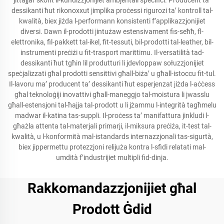
jittajjar skont il-kundizzjonijiet ambjentali speċifiċi. Producent ta’
dessikanti ħut rikonoxxut jimplika proċessi rigurozi ta’ kontroll tal-
kwalità, biex jiżda l-performann konsistenti f’applikazzjonijiet
diversi. Dawn il-prodotti jintużaw estensivament fis-seħħ, fl-
elettronika, fil-pakkett tal-ikel, fit-tessuti, bil-prodotti tal-leather, bil-
instrumenti preċiżi u fit-trasport marittimu. Il-versatilità tad-
dessikanti ħut tgħin lil produtturi li jdevloppaw sołuzzjonijiet
speċjalizzati għal prodotti sensittivi għall-biża’ u għall-istoccu fit-tul.
Il-lavoru ma’ producent ta’ dessikanti ħut esperjenzat jiżda l-aċċess
għal teknoloġiji inovattivi għall-maneggjo tal-moistura li jwasslu
għall-estensjoni tal-ħajja tal-prodott u li jżammu l-integrità tagħmelu
madwar il-katina tas-suppli. Il-proċess ta’ manifattura jinkludi l-
għażla attenta tal-materjali primarji, il-miksura preċiża, it-test tal-
kwalità, u l-konformità mal-istandards internazzjonali tas-sigurtà,
biex jippermettu protezzjoni relijuża kontra l-sfidi relatati mal-
umdità f’industrijiet multipli fid-dinja.
Rakkomandazzjonijiet għal
Prodott Ġdid