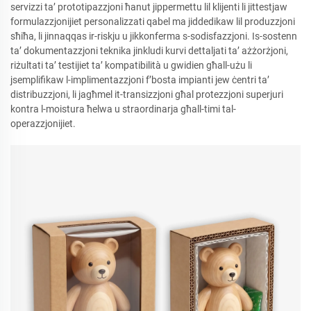
servizzi ta’ prototipazzjoni ħanut jippermettu lil klijenti li jittestjaw
formulazzjonijiet personalizzati qabel ma jiddedikaw lil produzzjoni
sħiħa, li jinnaqqas ir-riskju u jikkonferma s-sodisfazzjoni. Is-sostenn
ta’ dokumentazzjoni teknika jinkludi kurvi dettaljati ta’ ażżorżjoni,
riżultati ta’ testijiet ta’ kompatibilità u gwidien għall-użu li
jsemplifikaw l-implimentazzjoni f’bosta impianti jew ċentri ta’
distribuzzjoni, li jagħmel it-transizzjoni għal protezzjoni superjuri
kontra l-moistura ħelwa u straordinarja għall-timi tal-
operazzjonijiet.