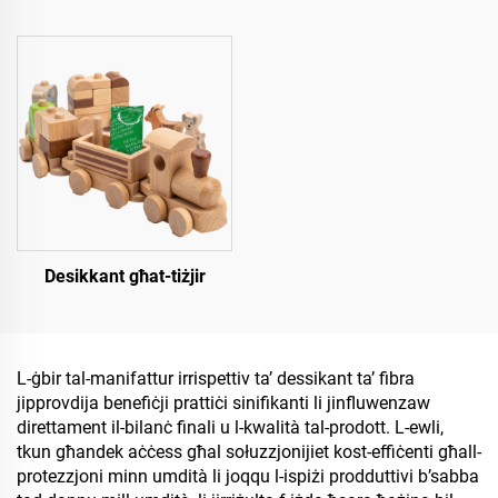
Desikkant għat-tiżjir
L-ġbir tal-manifattur irrispettiv ta’ dessikant ta’ fibra
jipprovdija benefiċji prattiċi sinifikanti li jinfluwenzaw
direttament il-bilanċ finali u l-kwalità tal-prodott. L-ewli,
tkun għandek aċċess għal sołuzzjonijiet kost-effiċenti għall-
protezzjoni minn umdità li joqqu l-ispiżi prodduttivi b’sabba