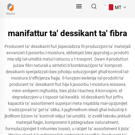
MT
manifattur ta' dessikant ta' fibra
Producent ta’ dessikanti ħut jispecializza fil-produzzjoni ta’ materjali
avvanzati li jassorbu l-moistura, iddisinjati biex jipprotejj u prodotti
mis-silġ tal-umdità matul l-istoccu u t-trasport. Dawn il-produtturi
jużaw fibri naturali u sintetiċi b’kombinazzjoni ta’ komposti
dessikanti speċjalizzati biex joħolqu sołuzzjonijiet għall-kontroll tal-
moistura b’effiċjenza ħajja. Il-funzjoni ewlenija tal-prodotti ta’
producent ta’ dessikanti ħut hija li jassorbu l-moistura eċessiva
minn ambjenti mgħudda, biex jiżda l-baċterji, il-korrosjoni, id-
degradazzjoni u t-tqassir tal-kwalità. Id-dessikanti ħut joffru
kapacità ta’ assorbiment superjuri meta mqabbla mal-opzjonijiet
tradizzjonali ta’ ġel ta’ silika, li jagħmelhom ideali għal industriji li
jkollhom bżonn ta’ kontroll relijuż tal-umdità. Iż-żvelill tekniku jinkludi
materjali ħajjin, komponenti li jiddegradaw naturalment,
formulazzjonijiet li mhumiex tossiċi, u ratijiet ta’ assorbiment li jista’