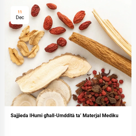
11
Dec
Sajjieda IHumi għall-Umddità ta’ Materjal Mediku