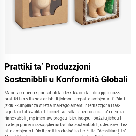
Prattiki ta’ Produzzjoni
Sostenibbli u Konformità Globali
Manufacturier responsabbli ta’ dessikkanți ta’ fibra jippriorizza
prattiki tas-silta sostenibbli li jinimnu l-impatto ambjentali fil-ħin li
jżidu l-kumplianza stretta mal-regolamenti internazzjonali tas-
sigurtà u tal-kwalità. Il-biċċiet tas-silta jistiednu sorsi ta’ enerġija
rinnovabbli, jimplimentaw proġetti biex inaqsu l-bażzi u jisħqu l-
materja prima mis-supplierris b’sħiħa sostenibbli li jiddedikaw lil is-
silta ambjentali. Din il-prattika ekoloġika tirriżulta f’dessikkanți ta’