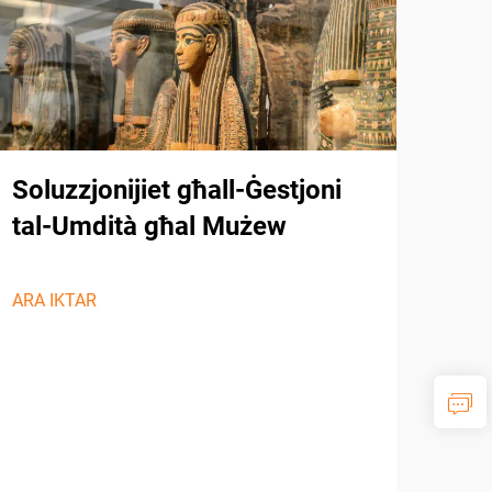
Soluzzjonijiet għall-Ġestjoni
tal-Umdità għal Mużew
ARA IKTAR
Ihu
Sol
Kon
Dir