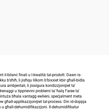
 il-bilanċ finali u l-kwalità tal-prodott. Dawn is-
u b’sħiħ, li jisħqu lilkom b’bixxiet kbir għall-bidla
ura ambjentali, li jissigura kondizzjonijiet ta’
renaggi u tipprievini problemi ta’ ħalq f’aree ta’
a’ tintuża bħala vantaġġ ewlieni, speċjalment meta
jew għall-applikazzjonijiet tal-proċess. Din id-doppja
n u għall-dehumidifikazzjoni. Il-dehumidifikatur