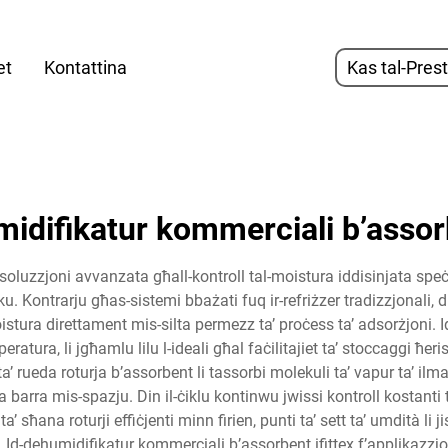
et
Kontattina
Kas tal-Pres
idifikatur kommerciali b’asso
luzzjoni avvanzata għall-kontroll tal-moistura iddisinjata speċ
iku. Kontrarju għas-sistemi bbażati fuq ir-refriżzer tradizzjonali, 
moistura direttament mis-silta permezz ta’ proċess ta’ adsorżjoni
ratura, li jgħamlu lilu l-ideali għal faċilitajiet ta’ stoccaggi ħer
’ rueda roturja b’assorbent li tassorbi molekuli ta’ vapur ta’ ilm
barra mis-spazju. Din il-ċiklu kontinwu jwissi kontroll kostanti 
 sħana roturji effiċjenti minn firien, punti ta’ sett ta’ umdità li 
d-dehumidifikatur kommerciali b’assorbent ifittex f’applikazzjonijie