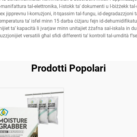
-manifattura tal-elettronika, l-istokk ta’ dokumenti u l-biżżekk tal
jipprevnu l-korrużjoni, it-tqassim tal-fungu, id-degradazzjoni tal
t-temperatura ta’ isfel minn 15 darba ċiżjaru fejn id-dehumidifikat
nijiet ta’ kapacità li jvarjaw minn unitajiet żżafna sal-iskala in 
uzzjonijiet versatili għal sfidi differenti ta’ kontroll tal-umdità f’se
Prodotti Popolari