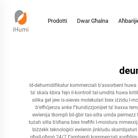
Prodotti
Dwar Għalna
Aħbariji
deum
Id-dehumidifikatur kommerciali b’assorbent huwa so
ta’ skala kbira fejn il-kontroll tal-umdità huwa krit
silika ġel jew is-sieves molekulari biex iżżidu l-
b’effiċjenza anke f’kundizzjonijiet ta’ baxxa tempe
ewlenija tkompli bil-ġbir tas-silta umda permezz ta
tużah silta b’sħana biex tneħħi l-moistura mmexxija 
biżżekk teknoloġiċi ewlenin jinkludu skambjaturi ta’
għall-oħroġ 24/7 f’ambjenti kommerciali xogħlijin. I