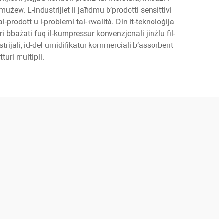
-mużew. L-industrijiet li jaħdmu b’prodotti sensittivi
-prodott u l-problemi tal-kwalità. Din it-teknoloġija
uri bbażati fuq il-kumpressur konvenzjonali jinżlu fil-
dustrijali, id-dehumidifikatur kommerciali b’assorbent
tturi multipli.