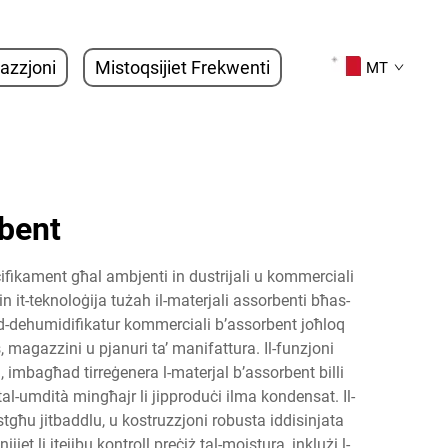
tazzjoni
Mistoqsijiet Frekwenti
MT
rbent
ifikament għal ambjenti in dustrijali u kommerciali
din it-teknoloġija tużah il-materjali assorbenti bħas-
. Id-dehumidifikatur kommerciali b’assorbent joħloq
is, magazzini u pjanuri ta’ manifattura. Il-funzjoni
a, imbagħad tirreġenera l-materjal b’assorbent billi
tal-umdità mingħajr li jipproduċi ilma kondensat. Il-
jistgħu jitbaddlu, u kostruzzjoni robusta iddisinjata
t li jtejjbu kontroll preċiż tal-moistura, inklużi l-