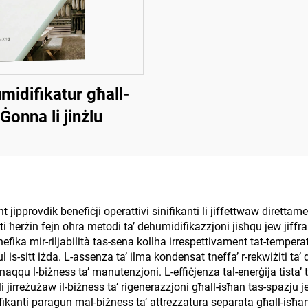
midifikatur għall-
Ġonna li jinżlu
jipprovdik benefiċji operattivi sinifikanti li jiffettwaw direttament
 ħerżin fejn oħra metodi ta’ dehumidifikazzjoni jisħqu jew jiffrakk
benefika mir-riljabilità tas-sena kollha irrespettivament tat-temperat
is-sitt iżda. L-assenza ta’ ilma kondensat tneffa’ r-rekwiżiti ta’ d
 jnaqqu l-biżness ta’ manutenzjoni. L-effiċjenza tal-enerġija tist
li jirreżużaw il-biżness ta’ rigenerazzjoni għall-isħan tas-spazju 
ifikanti paragun mal-biżness ta’ attrezzatura separata għall-isħa