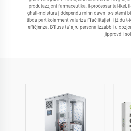
produtazzjoni farmaceutika, il-proċessar tal-ikel, il
għall-moistura jiddependu minn dawn is-sistemi biex 
tibda partikolarment valuriza f’faċilitajiet li jżidu 
effiċjenza. B’fluss ta’ ajru personalizzabbli u opzjo
jipprovdil sol