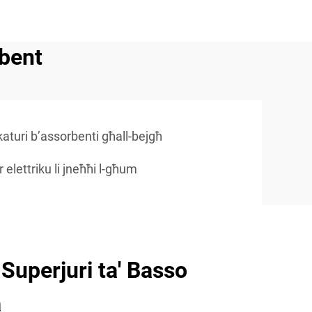
rbent
aturi b’assorbenti għall-bejgħ
 elettriku li jneħħi l-għum
 Superjuri ta' Basso
a