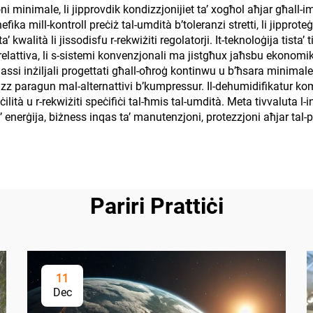
 minimale, li jipprovdik kondizzjonijiet ta’ xogħol aħjar għall-imp
enefika mill-kontroll preċiż tal-umdità b’toleranzi stretti, li jipp
kwalità li jissodisfu r-rekwiżiti regolatorji. It-teknoloġija tista’ t
 relattiva, li s-sistemi konvenzjonali ma jistgħux jaħsbu ekonomika
klassi inżiljali progettati għall-oħroġ kontinwu u b’ħsara minimal
ervizz paragun mal-alternattivi b’kumpressur. Il-dehumidifikatur k
ilità u r-rekwiżiti speċifiċi tal-ħmis tal-umdità. Meta tivvaluta l
’ enerġija, biżness inqas ta’ manutenzjoni, protezzjoni aħjar tal-p
Pariri Prattiċi
11
Dec