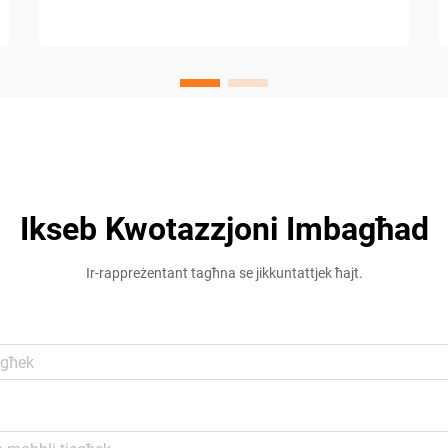
Ikseb Kwotazzjoni Imbagħad
Ir-rappreżentant tagħna se jikkuntattjek ħajt.