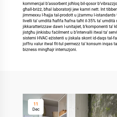
kommercjal b’assorbent joħloq bil-qosor b’vibrazzjoni
għall-briżż, bħal laboratorji jew kamri nett. Int tibb
jimmexxu l-ħajja tal-prodott u jżammu l-istandards ta’ 
livelli ta’ umdità ħafifa ħafna taħt il-35% ta’ umdità
jikkaratterizzaw dawn l-unitajiet, b’komponenti ta’ 
jistgħu jinkisbu faċilment u b’intervalli itwal ta’ s
sistemi HVAC eżistenti u jiskala skont id-daqs tal-faċ
joffru valur itwal fit-tul permezz ta’ konsum inqas ta
bizness mingħajr interruzjoni.
11
Dec