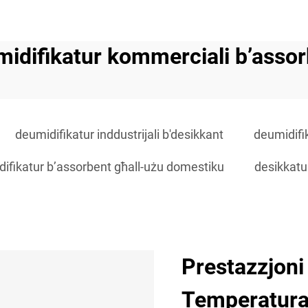
idifikatur kommerciali b’asso
deumidifikatur inddustrijali b'desikkant
deumidifik
ifikatur b’assorbent għall-użu domestiku
desikkatur
Prestazzjoni
Temperatur