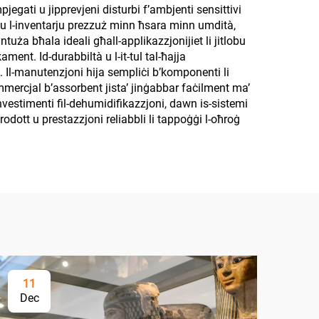
jegati u jipprevjeni disturbi f’ambjenti sensittivi
roteġu l-inventarju prezzuż minn ħsara minn umdità,
intuża bħala ideali għall-applikazzjonijiet li jitlobu
ment. Id-durabbiltà u l-it-tul tal-ħajja
e. Il-manutenzjoni hija sempliċi b’komponenti li
ommercjal b’assorbent jista’ jinġabbar faċilment ma’
-investimenti fil-dehumidifikazzjoni, dawn is-sistemi
rodott u prestazzjoni reliabbli li tappoġġi l-oħroġ
11
2
Dec
Ap