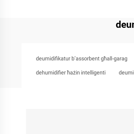
deum
deumidifikatur b’assorbent għall-garag
dehumidifier ħażin intelligenti
deumid