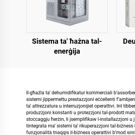
Sistema ta' ħażna tal-
Deu
enerġija
Il-għażla ta’ dehumidifikatur kommerciali b’assorbent 
sistemi jippermettu prestazzjoni eċċellenti f’ambjenti
ta’ attrezzatura u interruzjonijiet operattivi. Int tib
produzzjoni konstanti u protezzjoni tal-prodott matul 
stoccaggju ħerżin, li jsemplifikaw l-installazzjoni u
tintegrata ma’ sistemi ta’ rikuperazzjoni tal-biżness 
funzjonalità tnaqqis il-biżness operattivi b’mod sin