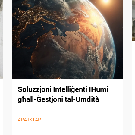
Soluzzjoni Intelliġenti IHumi
għall-Ġestjoni tal-Umdità
ARA IKTAR