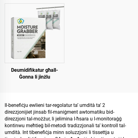
Deumidifikatur għall-
Ġonna li jinżlu
Il-benefiċju ewlieni tar-regolatur ta’ umdità ta’ 2
direzzjonijiet jinsab fil-maniġment awtomatiku bid-
direzzjoni tal-możżur, li jelimina l-ħsara u l-monitoraġġ
kontinwu meħtieġ bil-metodi tradizzjonali ta’ kontroll tal-
umdità. Int tibenefiċja minn soluzzjoni li tissettja u