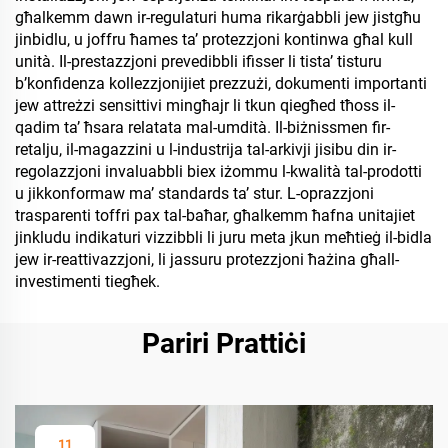
għalkemm dawn ir-regulaturi huma rikarġabbli jew jistgħu
jinbidlu, u joffru ħames ta’ protezzjoni kontinwa għal kull
unità. Il-prestazzjoni prevedibbli ifisser li tista’ tisturu
b’konfidenza kollezzjonijiet prezzużi, dokumenti importanti
jew attreżzi sensittivi mingħajr li tkun qiegħed tħoss il-
qadim ta’ ħsara relatata mal-umdità. Il-biżnissmen fir-
retalju, il-magazzini u l-industrija tal-arkivji jisibu din ir-
regolazzjoni invaluabbli biex iżommu l-kwalità tal-prodotti
u jikkonformaw ma’ standards ta’ stur. L-oprazzjoni
trasparenti toffri pax tal-baħar, għalkemm ħafna unitajiet
jinkludu indikaturi vizzibbli li juru meta jkun meħtieġ il-bidla
jew ir-reattivazzjoni, li jassuru protezzjoni ħażina għall-
investimenti tiegħek.
Pariri Prattiċi
11