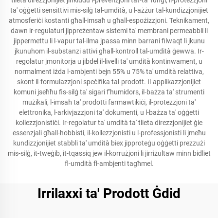
tlieta direzzjonijiet jinkludu l-prevenzjoni tat-ta' funġi, il-protezzjoni
ta' oġġetti sensittivi mis-silġ tal-umdità, u l-ażżur tal-kundizzjonijiet
atmosferiċi kostanti għall-imsaħ u għall-espożizzjoni. Teknikament,
dawn ir-regulaturi jippreżentaw sistemi ta' membrani permeabbli li
jippermettu li l-vapur tal-ilma jpassa minn barrani filwaqt li jkunu
jkunuhom il-substanzi attivi għall-kontroll tal-umdità ġewwa. Ir-
regolatur jmonitorja u jibdel il-livelli ta' umdità kontinwament, u
normalment iżda l-ambjenti bejn 55% u 75% ta' umdità relattiva,
skont il-formulazzjoni speċifika tal-prodott. Il-applikazzjonijiet
komuni jseħħu fis-silġ ta' sigari f'humidors, il-bażza ta' strumenti
mużikali, l-imsaħ ta' prodotti farmawtikiċi, il-protezzjoni ta'
elettronika, l-arkivjazzjoni ta' dokumenti, u l-bażza ta' oġġetti
kollezzjonistiċi. Ir-regolatur ta' umdità ta' tlieta direzzjonijiet ġie
essenzjali għall-hobbisti, il-kollezzjonisti u l-professjonisti li jmeħu
kundizzjonijiet stabbli ta' umdità biex jipproteġu oġġetti prezzużi
mis-silġ, it-tweġib, it-tqassiq jew il-korrużjoni li jirriżultaw minn bidliet
fl-umdità fl-ambjenti tagħmel.
Irrilaxxi ta' Prodott Ġdid