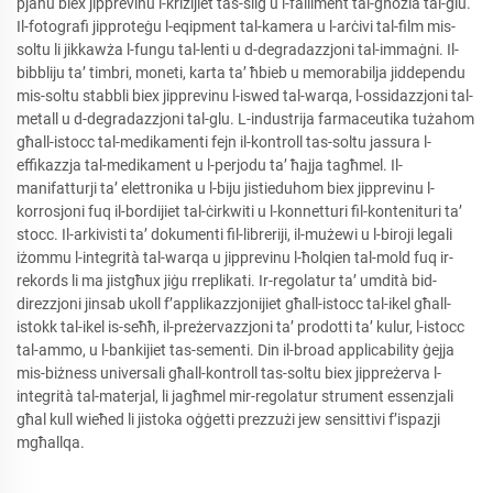
pjanu biex jipprevinu l-kriżijiet tas-silġ u l-falliment tal-għożla tal-glu.
Il-fotografi jipproteġu l-eqipment tal-kamera u l-arċivi tal-film mis-
soltu li jikkawża l-fungu tal-lenti u d-degradazzjoni tal-immaġni. Il-
bibbliju ta’ timbri, moneti, karta ta’ ħbieb u memorabilja jiddependu
mis-soltu stabbli biex jipprevinu l-iswed tal-warqa, l-ossidazzjoni tal-
metall u d-degradazzjoni tal-glu. L-industrija farmaceutika tużahom
għall-istocc tal-medikamenti fejn il-kontroll tas-soltu jassura l-
effikazzja tal-medikament u l-perjodu ta’ ħajja tagħmel. Il-
manifatturji ta’ elettronika u l-biju jistieduhom biex jipprevinu l-
korrosjoni fuq il-bordijiet tal-ċirkwiti u l-konnetturi fil-kontenituri ta’
stocc. Il-arkivisti ta’ dokumenti fil-libreriji, il-mużewi u l-biroji legali
iżommu l-integrità tal-warqa u jipprevinu l-ħolqien tal-mold fuq ir-
rekords li ma jistgħux jiġu rreplikati. Ir-regolatur ta’ umdità bid-
direzzjoni jinsab ukoll f’applikazzjonijiet għall-istocc tal-ikel għall-
istokk tal-ikel is-seħħ, il-preżervazzjoni ta’ prodotti ta’ kulur, l-istocc
tal-ammo, u l-bankijiet tas-sementi. Din il-broad applicability ġejja
mis-biżness universali għall-kontroll tas-soltu biex jippreżerva l-
integrità tal-materjal, li jagħmel mir-regolatur strument essenzjali
għal kull wieħed li jistoka oġġetti prezzużi jew sensittivi f’ispazji
mgħallqa.