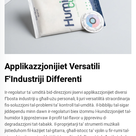
Applikazzjonijiet Versatili
F'Industriji Differenti
Ir-regolatur ta' umdità bid-direzzjoni jiservi applikazzjonijiet diversi
f’bosta industriji u għall-użu personali, li juri versatilità straordinarja
fis-soluzzjoni tal-problemi ta’ kontroll tal-umdità. Il-bibbliju tal-sigar
jiddependu minn dawn ir-regolaturi biex iżommu l-kundizzjonijiet tal-
humidor li jippreżervaw il-profił tal-flavor u jipprevinu d-
degradazzjoni tat-tabakk. Il-proprjetarji ta’ strumenti mużikali
jistieduhom fil-każijiet tal-gitarra, għall-istocc ta’ vjolin u fir-rumi tal-