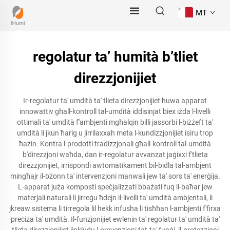
MT
regolatur ta’ humità b’tliet
direzzjonijiet
Ir-regolatur ta' umdità ta' tlieta direzzjonijiet huwa apparat
innowattiv għall-kontroll tal-umdità iddisinjat biex iżda l-livelli
ottimali ta' umdità f'ambjenti mgħalqin billi jassorbi l-biżżeft ta'
umdità li jkun ħarig u jirrilaxxah meta l-kundizzjonijiet isiru trop
ħażin. Kontra l-prodotti tradizzjonali għall-kontroll tal-umdità
b'direzzjoni waħda, dan ir-regolatur avvanzat jaġixxi f'tlieta
direzzjonijiet, irrispondi awtomatikament bil-bidla tal-ambjent
mingħajr il-bżonn ta' intervenzjoni manwali jew ta' sors ta' enerġija.
L-apparat juża komposti speċjalizzati bbażati fuq il-baħar jew
materjali naturali li jirreġu ħdejn il-livelli ta' umdità ambjentali, li
jkreaw sistema li tirregola lil hekk infusha li tisħħan l-ambjenti f'firxa
preċiża ta' umdità. Il-funzjonijiet ewlenin ta' regolatur ta' umdità ta'