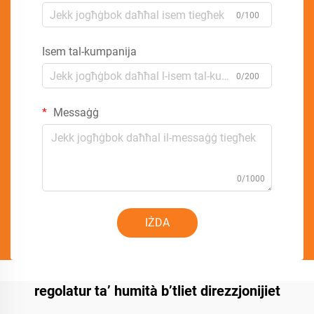
0/100
Isem tal-kumpanija
0/200
Messaġġ
0/1000
IŻDA
regolatur ta’ humità b’tliet direzzjonijiet