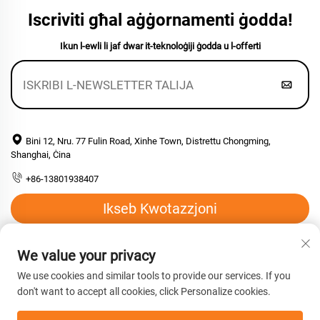
Iscriviti għal aġġornamenti ġodda!
Ikun l-ewli li jaf dwar it-teknoloġiji ġodda u l-offerti
Bini 12, Nru. 77 Fulin Road, Xinhe Town, Distrettu Chongming,
Shanghai, Ċina
+86-13801938407
Ikseb Kwotazzjoni
Email:
[email protected]
We value your privacy
We use cookies and similar tools to provide our services. If you
don't want to accept all cookies, click Personalize cookies.
Copyright © 2026 Shanghai Hengyuan Macromolecular Materials
co., Ltd. Il-quddiem kollha rizervati. -
Politika ta’ Privatezza