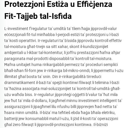
Protezzjoni Estiża u Effiċjenza
Fit-Tajjeb tal-Isfida
L-investiment f'regulatur ta' umdità ta' tliem ħajja jipprovdil-valur
eċċezzjonali fit-tul minħabba l-perjodi estiżi ta' protezzjoni u l-bażi
ta' kosti operattivi. Ir-regulaturi ta' b'ssida jipprovdu kontroll effettiv
tal-moistura għat-tnejn sa sitt xahar, skont il-kundizzjonijiet
ambjentali u l-ikbar tal-kontenitur, li joffru prestazzjoni ħafna aħjar
paragonata mal-prodotti disposabbli ta' kontroll tal-moistura.
Ħafna unitajiet huma ririkarġabbli permezz ta' proċeduri sempliċi
bħall-isħan fil-forn jew ir-ririkarġa bil-mikro-onndi, li jippermettu l-użu
illimitat għal bosta ta' snin. Din ir-ririkarġabilità tirreduċi
drammatikament il-bażi ta' spejżi kontinwi filwaqt li telimina l-bażi
ta' ħażina assoċjata mal-soluzzjonijiet ta' kontroll tal-umdità għall-
użu waħda biss. Ir-regulatur jipproteġi oġġetti b'valur ta' ħut mila
jew ħut ta' mila d-dollaru, li jagħmel minnu investiment intelligent ta'
assigurazzjoni li jipagħmel lilu nfushu billi jipprevjen ħad netta ta'
ħsara minn umdità. Il-biża' ma teħtieš ebda ħaġa bħala eletriku,
batteriji jew konsumabbli matul l-użu, li jżid il-kosti ta' operazzjoni
għal żero filwaqt li jipprovdil-protezzjoni kontinwa. Il-biżniżi