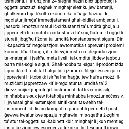
tismissha, li tifunzjona 24 siegħa ħażin biex tipproteġi l-
oġġetti prezzużi tiegħek mingħajr eletriku jew batteriji,
għalkemm hija b’soltu ekonomika u ħajja ħażina. Ir-
regolatur jirreġa’ immedjatament għall-bidliet ambjentali,
jassorbi l-możżur matul iċ-ċirkustanzi ta’ umdità għolja u
jippermetti lilu matul iċ-ċirkustanzi ta’ sux, ħafna li l-oġġetti
sturati jibqgħu f’żona ta’ umdità konstantement sigura. Din
il-kapaċità ta’ rregolazzjoni awtomatika tippreveni problemi
komuni bħall-fungu, il-mildew, ir-rustu u d-degradazzjoni
tal-materjal li jseħħu meta livelli tal-umdità jibdew jaqbdu
barra mis-soglie siguri. Għall-ħobba tal-sigar, il-prodott iżda
l-qualità ottimali tal-ħalqa billi jżomm il-ħlejjel essenzjali u
jipprevjeni li t-tobakk isir ħafna ħaġġu jew ħafna możż. Il-
mużiċisti japprezzaw kif ir-regolatur ta’ umdità ta’ 2
direzzjonijiet jipproteġi l-instrumenti tal-leżer mis-silġ
minħabba s-sux jew it-taħbija minħabba l-możżur eċċessiv,
li jwassal għall-estensjoni sinifikanti tas-seħħ tal-
instrument. Id-disinn kompatt u portabbli permetti l-post
ġewwa kwalunkwe spazju mgħawla, mis-sqatħa ż-żgħira
ta’ stur tal-oġġetti sal-kabinett kbir, mingħajr li jkun meħtieġ
installazzjoni jew esperjenza teknika. Int tespara fl-imwa,