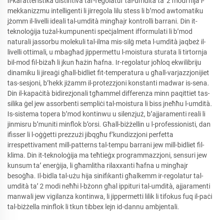
Il-karatteristika distintiva tar-regolatur tal-umdità ta' 2 modi hija l-
mekkanizzmu intelligenti li jirregola lilu stess li b’mod awtomatiku
jżomm il-livelli ideali tal-umdità mingħajr kontrolli barrani. Din it-
teknoloġija tużal-kumpunenti speċjalment ifformulati li b’mod
naturali jassorbu molekuli tal-ilma mis-silġ meta l-umdità jaqbeż il-
livelli ottimali, u mbagħad jippermettu l-moistura sturata li tirtornja
bil-mod fil-biżaħ li jkun ħażin ħafna. Ir-regolatur joħloq ekwilibriju
dinamiku li jireaġi għall-bidliet fit-temperatura u għall-varjazzjonijiet
tas-sesjoni, b’hekk jiżamm il-protezzjoni konstanti madwar is-sena.
Din il-kapaċità bidirezjonali tgħammel differenza minn paqittiet tas-
silika ġel jew assorbenti sempliċi tal-moistura li biss jneħħu l-umdità.
Is-sistema topera b’mod kontinwu u silenzjuż, b’ajjaramenti reali li
jinmisru b’muniti minflok b’orsi. Għall-biżżellin u l-professionisti, dan
ifisser li l-oġġetti prezzużi jibqgħu f’kundizzjoni perfetta
irrespettivament mill-patterns tal-tempu barrani jew mill-bidliet fil-
klima. Din it-teknoloġija ma teħtieġx programmazzjoni, sensuri jew
kunsum ta’ enerġija, li għamlitha rilaxxanti ħafna u mingħajr
besoġħa. Il-bidla tal-użu hija sinifikanti għalkemm ir-regolatur tal-
umdità ta’ 2 modi neħħi l-bżonn għal ippituri tal-umdità, ajjaramenti
manwali jew vigilanza kontinwa, li jippermetti lilik li tifokus fuq il-paċi
tal-biżżella minflok li tkun tibbex lejn id-dannu ambjentali.