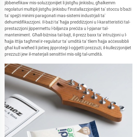
jibbenefikaw mis-soluzzjonijiet li jistgħu jinkisbu, għalkemm
regolaturi multipli jistgħu jinkisbu f'installazzjonijiet ta' stoccu b'bażi
ta' spejżi minimi paragonati mas-sistemi industrjali ta'
dehumidifikazzjoni. Il-bażi ta' ħajja preddiżzjoni u l-karatteristiċi tal-
prestazzjoni jippermettu l-biljanza preċiża u l-pjanar tal-
manteniment. Għall-biżnisa tal-bajt, il-prezz baxx ta' intrużjoni u l-
ħajja ittija tagħmel ir-regulatur ta' umdità ta' tliem ħajja aċċessibbli
għal kull wieħed li jixtieq jipproteġi l-oġġetti prezzużi, il-kullezzjonijiet
prezzużi jew il-materjali sensittivi mis-silġ tal-umdità.