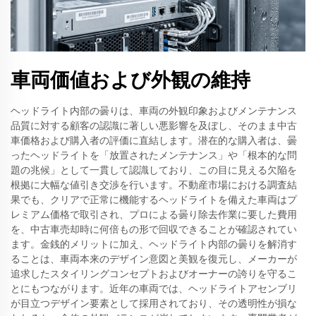
車両価値および外観の維持
ヘッドライト内部の曇りは、車両の外観印象およびメンテナンス
品質に対する顧客の認識に著しい悪影響を及ぼし、そのまま中古
車価格および購入者の評価に直結します。潜在的な購入者は、曇
ったヘッドライトを「放置されたメンテナンス」や「根本的な問
題の兆候」として一貫して認識しており、この目に見える欠陥を
根拠に大幅な値引き交渉を行います。不動産市場における調査結
果でも、クリアで正常に機能するヘッドライトを備えた車両はプ
レミアム価格で取引され、プロによる曇り除去作業に要した費用
を、中古車売却時に何倍もの形で回収できることが確認されてい
ます。金銭的メリットに加え、ヘッドライト内部の曇りを解消す
ることは、車両本来のデザイン意図と美観を復元し、メーカーが
追求したスタイリングコンセプトおよびオーナーの誇りを守るこ
とにもつながります。近年の車両では、ヘッドライトアセンブリ
が目立つデザイン要素として採用されており、その透明性が損な