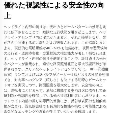
優れた視認性による安全性の向
上
ヘッドライト内部の曇りは、光出力とビームパターンの効果を劇
的に低下させることで、危険な走行状況を引き起こします。ヘッ
ドライトアセンブリ内に湿気がたまると、それが障壁となり、光
が路面に到達する前に散乱および吸収されます。この拡散効果に
より、実効的な照明距離が40～60％も短縮され、夜間や悪天候時
の歩行者・道路障害物・交通標識の検知能力が著しく損なわれま
す。ヘッドライト内部の曇りを解消することで、設計通りの光分
布パターンが復元され、適切な路面照射範囲と最大視認距離が確
保されます。クリアなヘッドライトアセンブリでは、HID（高強度
放電）ランプおよびLEDバルブがメーカー仕様どおりの性能を発揮
でき、対向車へのグレア（眩しさ）を防止する明瞭なビームカッ
トオフを実現しつつ、路面照度を最大化します。安全性の向上
は、運転者にとどまらず、適切に機能する車両灯火に依存して距
離判断や視認性を確保している他の道路利用者にも及びます。ヘ
ッドライト内部の曇りの専門的修復には、反射板表面の包括的点
検が含まれ、湿気除去後でも長期的な性能を損なう可能性のある
永久的なエッチングや腐食が生じていないかを確認します。