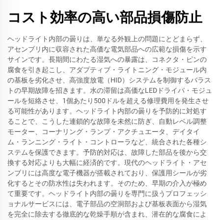
コスト効率の高い部品損傷防止
ヘッドライト内部の曇りは、単なる外観上の問題にとどまらず、
アセンブリ内に収容された高価な電気部品への広範な損傷を示す
サインです。長期間にわたる湿気への暴露は、コネクタ・ピンの
腐食を引き起こし、アダプティブ・ライトニング・モジュール内
の基板を劣化させ、高強度放電（HID）システムを制御するバラス
トの早期故障を招きます。水の滞留は高価なLEDドライバ・モジュ
ールを短絡させ、1個あたり500ドルを超える修理費用を発生させ
る可能性があります。ヘッドライト内部の曇りを予防的に対処す
ることで、こうした連鎖的な故障を未然に防ぎ、自動レベル調整
モーター、コーナリング・ランプ・アクチュエータ、デイタイ
ム・ランニング・ライト・コントローラなど、統合された各種シ
ステムを保護できます。予防的対応は、故障した部品を後から交
換する対応よりも大幅に経済的です。現代のヘッドライト・アセ
ンブリには高度な電子機器が搭載されており、保護用シールが劣
化するとその防水性は失われます。そのため、早期の介入が極め
て重要です。ヘッドライト内部の曇りを専門に扱うプロフェッシ
ョナルサービスには、電子部品の空洞部および基板表面から湿気
を完全に除去する徹底的な乾燥手順が含まれ、潜在的な腐食によ