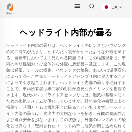
JA
ヘッドライト内部が曇る
ヘッドライト内部の曇りは、ヘッドライトのレンズとハウジング
の間に湿気がたまり、かすんだり雲がかかったような外観を呈す
る、自動車においてよく見られる問題です。この結露現象は、車
両の照明性能および全体的な外観に悪影響を及ぼします。この現
象は通常、シールの損傷、ハウジングの亀裂、あるいは温度変化
によって湿った空気がヘッドライトアセンブリ内に侵入すること
によって引き起こされます。ヘッドライト内部の曇りを理解する
ことで、車両所有者は専門家の対応が必要なタイミングを把握で
きます。現代のヘッドライトアセンブリには、湿気の蓄積を防ぐ
ための換気システムが備わっていますが、経年劣化や衝撃による
損傷で、時間とともに機能不全に陥ることがあります。ヘッドラ
イト内部の曇りは、光出力の大幅な低下を招き、夜間の視認性お
よび道路安全を損ないます。この状態は、外部のレンズ表面の酸
化とは異なり、密封されたユニット内部に湿気が閉じ込められて