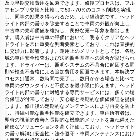
及ぶ早期交換費用を回避できます。修復プロセスは、フル
アセンブリ交換と比較して50～70％のコスト削減を実現
し、同等の効果を得られるため、より経済的です。ヘッド
ライト内部の曇りを除去することで車両の外観が向上し、
中古車の売却価値を維持し、良好な第一印象を創出しま
す。購入者は中古車の評価において、明るくクリアなヘッ
ドライトを常に重要な判断要素としており、これは直接的
に交渉力に影響します。運用上のメリットとしては、各地
域の車両安全検査および法的照明基準への適合が挙げられ
ます。ドライバーは、照明システムの不具合に起因する罰
則や検査不合格による追加費用を回避できます。本解決プ
ロセスは通常、数時間で完了し、数日かかる場合と比べて
車両のダウンタイムと不便さを最小限に抑えます。ヘッド
ライト内部の曇りに対処する専門サービスには、多くの場
合保証が付帯しており、安心感と長期的な価値保証を提供
します。修正後の定期的なメンテナンスにより再発を防止
し、持続可能な照明性能を確立できます。車両所有者は、
即時の視覚的改善と長期的な機能的メリットを兼ね備えた
簡便なソリューションを高く評価しており、ヘッドライト
の曇り解消は安全性・法令遵守・車両メンテナンスにおけ