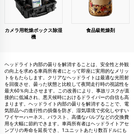
カメラ用乾燥ボックス除湿
食品級乾燥剤
機
ヘッドライト内部の曇りを解消することは、安全性と外観
の向上を求める車両所有者にとって即座に実用的なメリッ
トをもたらします。クリアなヘッドライトは最適な光照射
を回復させ、曇った状態と比較して夜間走行時の視認性を
最大60％向上させます。この改善により、事故リスクが直
接的に低減され、悪天候時におけるドライバーの自信も高
まります。ヘッドライト内部の曇りを解消することで、電
気部品への進行性の損傷を防ぎ、湿気環境で劣化しやすい
ワイヤーハーネス、バラスト、高価なバルブなどの交換費
用を大幅に節約できます。車両所有者はヘッドライトアセ
ンブリの寿命を延長でき、1ユニットあたり数百ドルにも