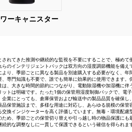
ワーキャニスター
とされてきた推測や継続的な監視を不要にすることで、極めて
れらのインテリジェントパックは双方向の湿度調節機能を備え
により、季節ごとに異なる製品を別途購入する必要がなく、年
要、専門知識も不要で、誰でも簡単に効果的に使用できます。
性は、大きな時間的節約につながり、電動除湿機や加湿機に伴
リットは明確です。たった1個の保管用湿度制御パックで、電
。企業にとっても、倉庫保管および輸送中の製品品質を確保し
薬品保管施設まで、多様な用途に対応し、あらゆる規模の保管
る交換インジケーターを高く評価しています。無毒・環境配慮
のため、季節ごとの保管切り替えや引っ越し時の物品保護にも
継続的な調整なしに一貫して保護できるという確信を得られま