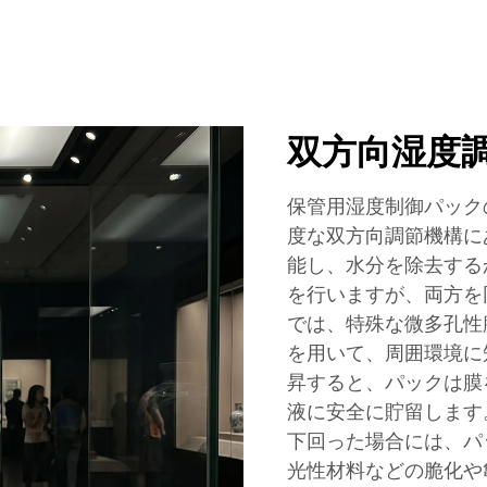
双方向湿度
保管用湿度制御パック
度な双方向調節機構に
能し、水分を除去する
を行いますが、両方を
では、特殊な微多孔性
を用いて、周囲環境に
昇すると、パックは膜
液に安全に貯留します
下回った場合には、パ
光性材料などの脆化や