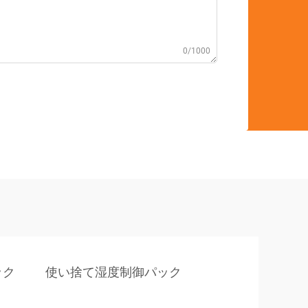
0/1000
ック
使い捨て湿度制御パック