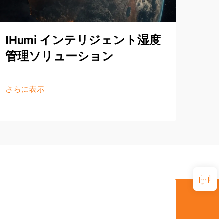
IHumi インテリジェント湿度
イフ
管理ソリューション
世
シ
さらに表示
さら