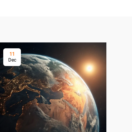
11
2
Dec
Ap