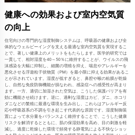
健康への効果および室内空気質
の向上
住宅向けの専門的な湿度制御システムは、呼吸器の健康および全
体的なウェルビーイングを支える最適な室内空気質を実現するこ
とで、著しい健康上のメリットをもたらします。医学的研究では
一貫して、相対湿度を40～50％に維持することが、ウイルスの飛
沫感染を大幅に抑制し、細菌の増殖を抑え、喘息やアレルギーを
悪化させる浮遊粒子状物質（PM）を最小限に抑える効果があるこ
とが示されています。湿度が低すぎると、鼻腔や喉の粘膜が乾燥
し、自然な免疫防御機能が損なわれ、感染症への感受性が高まり
ます。一方、適切に加湿された空気は、こうした保護バリアを有
効に機能させ続けます。逆に、過剰な湿度はカビ、ダニ、ホコリ
ダニなどの繁殖に最適な環境を生み出し、これらはアレルギー反
応や呼吸器系の不調を引き起こす代表的な原因です。湿度制御装
置によって水分量をバランスよく維持することで、こうした健康
リスクを解消するとともに、肌の保湿効果を高め、目の刺激を軽
減し、過度に乾燥した環境で頻発する静電気による不快なショッ