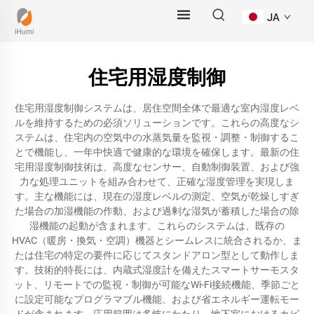
JA
住宅用湿度制御
住宅用湿度制御システムは、居住空間全体で最適な室内湿度レベ
ルを維持するための必須ソリューションです。これらの高度なシ
ステムは、住宅内の空気中の水蒸気量を監視・調整・制御するこ
とで機能し、一年中快適で健康的な環境を確保します。最新の住
宅用湿度制御技術は、高度なセンサー、自動制御装置、および強
力な処理ユニットを組み合わせて、正確な湿度管理を実現しま
す。主な機能には、現在の湿度レベルの測定、空気が乾燥しすぎ
た場合の加湿機能の作動、および過剰な湿気が蓄積した場合の除
湿機能の起動が含まれます。これらのシステムは、既存の
HVAC（暖房・換気・空調）機器とシームレスに統合されるか、ま
たは住宅の特定の要件に応じてスタンドアロン型として動作しま
す。技術的特長には、内蔵式湿度計を備えたスマートサーモスタ
ット、リモートでの監視・制御が可能なWi-Fi接続機能、季節ごと
に設定可能なプログラマブル機能、および省エネルギー運転モー