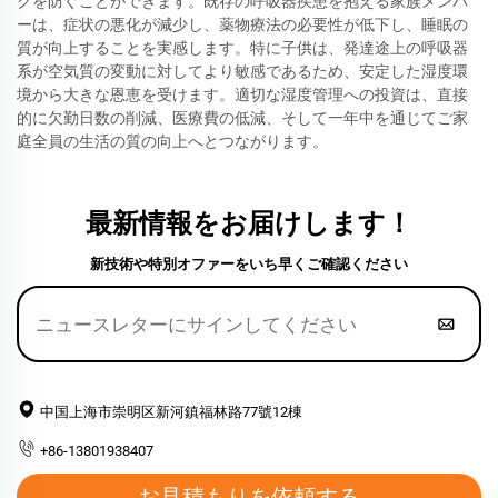
クを防ぐことができます。既存の呼吸器疾患を抱える家族メンバ
ーは、症状の悪化が減少し、薬物療法の必要性が低下し、睡眠の
質が向上することを実感します。特に子供は、発達途上の呼吸器
系が空気質の変動に対してより敏感であるため、安定した湿度環
境から大きな恩恵を受けます。適切な湿度管理への投資は、直接
的に欠勤日数の削減、医療費の低減、そして一年中を通じてご家
庭全員の生活の質の向上へとつながります。
最新情報をお届けします！
新技術や特別オファーをいち早くご確認ください
中国上海市崇明区新河鎮福林路77號12棟
+86-13801938407
お見積もりを依頼する