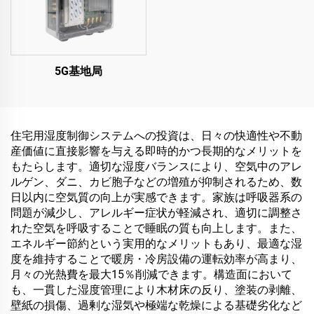
5G基地局
住宅用湿度制御システムへの投資は、日々の快適性や不動
産価値に直接影響を与える即時的かつ長期的なメリットを
もたらします。適切な湿度バランスにより、空気中のアレ
ルゲン、ダニ、カビ胞子などの増殖が抑制されるため、数
日以内に空気質の向上が実感できます。家族は呼吸器系の
問題が減少し、アレルギー症状が軽減され、適切に調整さ
れた空気を呼吸することで睡眠の質も向上します。また、
エネルギー節約という実用的なメリットもあり、最適な湿
度を維持することで暖房・冷房設備の運転効率が高まり、
月々の光熱費を最大15％削減できます。構造面において
も、一貫した湿度管理により木材床の反り、塗装の剥離、
壁紙の損傷、過剰な湿気や極端な乾燥による基礎劣化など