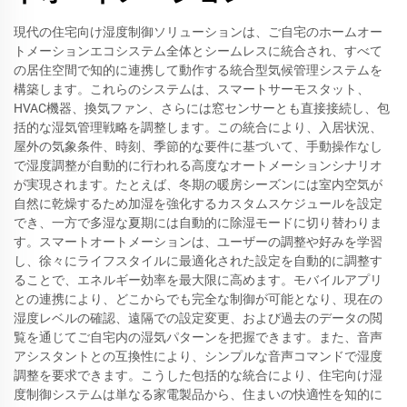
現代の住宅向け湿度制御ソリューションは、ご自宅のホームオー
トメーションエコシステム全体とシームレスに統合され、すべて
の居住空間で知的に連携して動作する統合型気候管理システムを
構築します。これらのシステムは、スマートサーモスタット、
HVAC機器、換気ファン、さらには窓センサーとも直接接続し、包
括的な湿気管理戦略を調整します。この統合により、入居状況、
屋外の気象条件、時刻、季節的な要件に基づいて、手動操作なし
で湿度調整が自動的に行われる高度なオートメーションシナリオ
が実現されます。たとえば、冬期の暖房シーズンには室内空気が
自然に乾燥するため加湿を強化するカスタムスケジュールを設定
でき、一方で多湿な夏期には自動的に除湿モードに切り替わりま
す。スマートオートメーションは、ユーザーの調整や好みを学習
し、徐々にライフスタイルに最適化された設定を自動的に調整す
ることで、エネルギー効率を最大限に高めます。モバイルアプリ
との連携により、どこからでも完全な制御が可能となり、現在の
湿度レベルの確認、遠隔での設定変更、および過去のデータの閲
覧を通じてご自宅内の湿気パターンを把握できます。また、音声
アシスタントとの互換性により、シンプルな音声コマンドで湿度
調整を要求できます。こうした包括的な統合により、住宅向け湿
度制御システムは単なる家電製品から、住まいの快適性を知的に