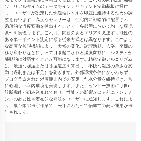
は、リアルタイムのデータをインテリジェント制御基板に提供
し、ユーザーが設定した快適性レベルを即座に維持するための調
整を行います。高度なセンサーは、住宅内に戦略的に配置され、
局所的な湿度変動を検出することで、各部屋において均一な環境
条件を実現します。これは、問題のあるエリアを見逃す可能性の
ある単一ポイント測定に頼る従来方式とは異なります。このよう
な高度な監視機能により、天候の変化、調理活動、入浴、季節の
移り変わりなどによって引き起こされる湿度変動に、システムが
能動的に対応することが可能になります。精密制御アルゴリズム
は、最適な加湿または除湿速度を算出し、不快な湿度の急激な変
動（過剰または不足）を防ぎます。外部環境条件にかかわらず、
プログラムされた湿度範囲内での安定した水分量を維持でき、常
に心地よい室内環境を実現します。また、センサー技術には自己
診断機能が組み込まれており、性能への影響が出る前にメンテナ
ンスの必要性や潜在的な問題をユーザーに通知します。これによ
り、最小限の保守作業で、長年にわたって信頼性の高い運用が保
証されます。