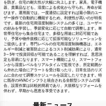
を防ぎ、住宅の耐久性が大幅に向上します。家具、電子機
器、貴重品なども、湿度による劣化から守られ、寿命が延
びます。運用面では、一度適切に設定すれば最小限のユー
ザー操作で自動的に機能するため、利便性が高いのが特長
です。最新の住宅用湿度制御システムの多くは、ユーザー
の好みを学習し、季節変化に応じて自動で調整します。単
世帯住宅から集合住宅まで、多様な用途に対応可能であ
り、予算や物件規模に応じて拡張可能なソリューションを
ご提供します。専門レベルの住宅用湿度制御機器は、エネ
ルギー削減と被害防止によるコスト削減効果により、通常
3～5年で投資回収が可能であることを理解すれば、意思決
定も容易になります。スマート機能により、スマートフォ
ンから湿度レベルをリアルタイムで監視でき、所定範囲か
ら外れた場合にアラートを受け取ったり、日常生活のリズ
ムに合わせて調整スケジュールを設定したりできます。特
に既存のHVACインフラと統合される全館型システムの場
合、設置作業は比較的簡易であり、大規模なリフォームを
伴わず、早期から恩恵を享受できます。
最新ニュース