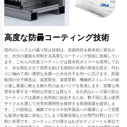
高度な防曇コーティング技術
現代のレンズ上の曇り防止技術は、表面特性を根本的に変化さ
せ、水分の凝縮を抑制する高度なコーティング技術に依拠してい
ます。これらの先進コーティングは親水性ポリマーを採用してお
り、光を散乱させて視界を妨げる個別の水滴の形成を防ぎ、代わ
りに極めて薄い透明な水膜へと水分分子を均一に広げます。防曇
処理の分子構造は、温度変化、湿度変動、機械的ストレスへの繰
り返し暴露に耐える耐久性のあるバリアを形成します。頻繁な再
塗布を要する一時的な対策とは異なり、永久的なレンズ曇り防止
コーティングは基材と化学的に結合するため、数千回に及ぶ使用
サイクルを通じて光学的透明性を維持する長期保護を提供しま
す。この技術は、滅菌プロセスや化学薬品への暴露によって劣悪
な処理が急速に劣化してしまう医療現場などの専門分野において
特に有用です。コーティングの厚さはわずかナノメートル単位で