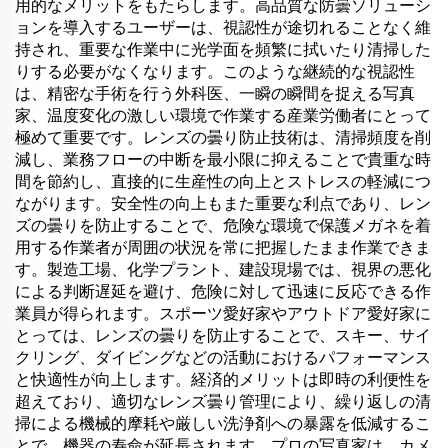
用的なメリットをもたらします。高品質な防曇ソリューシ
ョンを導入するユーザーは、視認性が途切れることなく維
持され、重要な作業中に光学面を頻繁に拭いたり清掃した
りする必要がなくなります。このような継続的な視認性
は、精密な手術を行う外科医、一瞬の瞬間を捉える写真
家、温度変化の激しい環境で作業する産業労働者にとって
極めて重要です。レンズの曇り防止技術は、清掃頻度を削
減し、業務フローの中断を最小限に抑えることで貴重な時
間を節約し、直接的に生産性の向上とストレスの軽減につ
ながります。安全性の向上もまた重要な利点であり、レン
ズの曇りを防止することで、危険な環境で保護メガネを着
用する作業者が周囲の状況を常に把握したまま作業できま
す。製造工場、化学プラント、建設現場では、視界の悪化
による判断遅延を避け、危険に対して迅速に反応できる作
業員が得られます。スポーツ愛好家やアウトドア愛好家に
とっては、レンズの曇りを防止することで、スキー、サイ
クリング、ダイビングなどの活動におけるパフォーマンス
と快適性が向上します。経済的メリットは即時の利便性を
超えており、適切なレンズ曇り管理により、繰り返しの清
掃による機械的摩耗や厳しい洗浄剤への暴露を低減するこ
とで、機器の寿命が延長されます。プロの写真家は、カメ