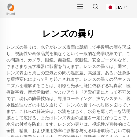
JA
レンズの曇り
レンズの曇りは、水分がレンズ表面に凝縮して半透明の層を形成
し、視認性や画像品質を損なうという一般的な光学現象です。こ
の問題は、カメラ、眼鏡、顕微鏡、双眼鏡、安全ゴーグルなど、
さまざまな光学機器に影響を与えます。レンズの曇りは、通常、
レンズ表面と周囲の空気との間の温度差、高湿度、あるいは急激
な環境変化によって引き起こされます。レンズの曇りの発生メカ
ニズムを理解することは、明瞭な光学性能に依存する写真家、医
療従事者、産業労働者、およびアウトドア愛好家にとって不可欠
です。現代の防曇技術は、専用コーティング、換気システム、親
水性処理などの手法を通じて、レンズの曇りへの対応を図ってい
ます。これらの解決策は、水滴をはじく、水分を薄く均一な透明
膜として広げる、またはレンズ表面の温度を一定に保つことで、
水分の付着を防止します。レンズの曇りは、視認性が直接的に安
全性、精度、および運用効率に影響を与える職場環境において特