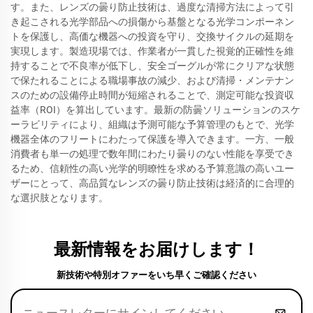
す。また、レンズの曇り防止技術は、過度な清掃方法によって引
き起こされる光学部品への損傷から基盤となる光学コンポーネン
トを保護し、高価な機器への投資を守り、交換サイクルの延期を
実現します。製造現場では、作業者が一貫した視覚的正確性を維
持することで不良率が低下し、安全ゴーグルが常にクリアな状態
で保たれることによる職場事故の減少、および清掃・メンテナン
スのための設備停止時間が短縮されることで、測定可能な投資収
益率（ROI）を算出しています。最新の防曇ソリューションのスケ
ーラビリティにより、組織は予測可能な予算管理のもとで、光学
機器全体のフリートにわたって保護を導入できます。一方、一般
消費者も単一の処理で数年間にわたり曇りのない性能を享受でき
るため、信頼性の高い光学的明瞭性を求める予算意識の高いユー
ザーにとって、高品質なレンズの曇り防止技術は経済的に合理的
な選択肢となります。
最新情報をお届けします！
新技術や特別オファーをいち早くご確認ください