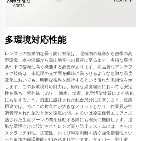
多環境対応性能
レンズ上の効果的な曇り防止対策は、北極圏の極寒から熱帯の高
湿環境、水中深部から高山地帯への暴露に至るまで、多様な環境
条件下で信頼性高く機能する必要があります。高品質なアンチフ
ォグ技術は、未処理の光学面を瞬時に曇らせるような急激な温度
変化においても、明瞭な視界を維持するという優れた汎用性を示
します。この多環境対応能力は、極端な温度範囲においても安定
性を保ち、紫外線（UV）、海水、塩素、化学汚染物質による劣化
にも耐えるよう、慎重に設計された配合成分に由来します。産業
用途では、特にこの耐久性が大きなメリットとなり、作業員が空
調管理された施設と屋外環境の間、あるいは冷蔵保管エリアと加
熱された生産ゾーンの間を移動する際にも確実に機能します。過
酷な環境向けに設計されたレンズ曇り防止システムには、さらに
スクラッチ耐性、抗菌性、および早期剥離を防ぐ強化接着性とい
った追加の保護機能が組み込まれています。ダイバー、登山家、