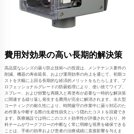
費用対効果の高い長期的解決策
高品質なレンズの曇り防止技術への投資は、メンテナンス要件の
削減、機器の寿命延長、および運用効率の向上を通じて、初期コ
ストを大幅に上回る長期的な経済的メリットをもたらします。プ
ロフェッショナルグレードの防曇処理により、使い捨てワイプ、
スプレー、および頻繁な再購入と再塗布が必要な一時的な解決策
に関連する繰り返し発生する費用が完全に解消されます。永久型
コーティングの耐久性により、時間厳守の作業中に曇り対応のた
め作業を中断する際の生産性損失という隠れたコストを回避でき
ます。医療施設では特にこのコスト効率性が評価されており、外
科チームがワークフローの中断なく常に明瞭な視界を確保できる
ことは、手術の効率および患者の治療成績に直接影響を与えま