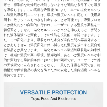
寄せ、標準的な乾燥剤が機能しないような過酷な条件下でも湿度
を吸収します。この高度な吸湿能力により、単一の塩化カルシウ
ム製湿気吸収剤ユニットは、環境の湿度レベルに応じて、使用期
間中に数リットルもの水を抽出することが可能です。吸湿プロセ
スは継続的かつ自動的に行われ、ユーザーによる監視や調整を一
切必要としません。塩化カルシウムが水分を捕らえると、密閉さ
れた液体溶液へと変化し、その性能を視覚的に確認できます。ま
た、この変化により、吸収された水分が室内空間へ再蒸発するこ
とはありません（温度変化に伴い捕らえた湿度を放出する競合他
社製品とは異なります）。塩化カルシウム製湿気吸収剤の効率性
は、極端に湿度の高い環境、沿岸地域、あるいは湿度レベルが劇
的に変動する季節的条件において特に顕著です。ユーザーは外部
の天候変化に左右されることなく、一貫した保護を享受でき、建
物構造や保管物品の劣化を防ぐための安定した室内湿度レベルを
維持できます。