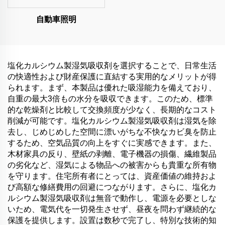
自動車照明
塩化カルシウム製湿気吸収剤を選択することで、日常生活
の快適性および財産保護に直結する実用的なメリットが得
られます。まず、本製品は優れた吸湿能力を備えており、
自重の最大3倍もの水分を吸収できます。このため、標準
的な乾燥剤と比較して交換頻度が少なく、長期的なコスト
削減が可能です。塩化カルシウム製湿気吸収剤は湿気を除
去し、じめじめした空間に漂いがちな不快なカビ臭を防止
するため、空気品質の向上をすぐに実感できます。また、
木材家具の反り、壁紙の剥離、電子機器の損傷、繊維製品
の劣化など、湿気による物品への被害からも貴重な所有物
を守ります。住宅所有者にとっては、資産価値の維持およ
び高額な修繕費用の回避につながります。さらに、塩化カ
ルシウム製湿気吸収剤は無音で動作し、電源を必要としな
いため、電気代を一切発生させず、昼夜を問わず継続的な
保護を提供します。設置は数秒で完了し、特別な技術的知