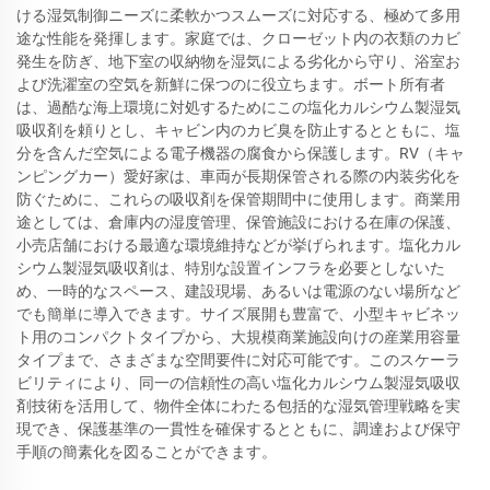
ける湿気制御ニーズに柔軟かつスムーズに対応する、極めて多用
途な性能を発揮します。家庭では、クローゼット内の衣類のカビ
発生を防ぎ、地下室の収納物を湿気による劣化から守り、浴室お
よび洗濯室の空気を新鮮に保つのに役立ちます。ボート所有者
は、過酷な海上環境に対処するためにこの塩化カルシウム製湿気
吸収剤を頼りとし、キャビン内のカビ臭を防止するとともに、塩
分を含んだ空気による電子機器の腐食から保護します。RV（キャ
ンピングカー）愛好家は、車両が長期保管される際の内装劣化を
防ぐために、これらの吸収剤を保管期間中に使用します。商業用
途としては、倉庫内の湿度管理、保管施設における在庫の保護、
小売店舗における最適な環境維持などが挙げられます。塩化カル
シウム製湿気吸収剤は、特別な設置インフラを必要としないた
め、一時的なスペース、建設現場、あるいは電源のない場所など
でも簡単に導入できます。サイズ展開も豊富で、小型キャビネッ
ト用のコンパクトタイプから、大規模商業施設向けの産業用容量
タイプまで、さまざまな空間要件に対応可能です。このスケーラ
ビリティにより、同一の信頼性の高い塩化カルシウム製湿気吸収
剤技術を活用して、物件全体にわたる包括的な湿気管理戦略を実
現でき、保護基準の一貫性を確保するとともに、調達および保守
手順の簡素化を図ることができます。