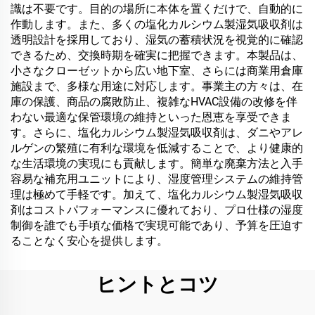
識は不要です。目的の場所に本体を置くだけで、自動的に
作動します。また、多くの塩化カルシウム製湿気吸収剤は
透明設計を採用しており、湿気の蓄積状況を視覚的に確認
できるため、交換時期を確実に把握できます。本製品は、
小さなクローゼットから広い地下室、さらには商業用倉庫
施設まで、多様な用途に対応します。事業主の方々は、在
庫の保護、商品の腐敗防止、複雑なHVAC設備の改修を伴
わない最適な保管環境の維持といった恩恵を享受できま
す。さらに、塩化カルシウム製湿気吸収剤は、ダニやアレ
ルゲンの繁殖に有利な環境を低減することで、より健康的
な生活環境の実現にも貢献します。簡単な廃棄方法と入手
容易な補充用ユニットにより、湿度管理システムの維持管
理は極めて手軽です。加えて、塩化カルシウム製湿気吸収
剤はコストパフォーマンスに優れており、プロ仕様の湿度
制御を誰でも手頃な価格で実現可能であり、予算を圧迫す
ることなく安心を提供します。
ヒントとコツ