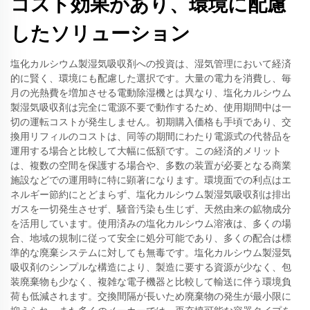
コスト効果があり、環境に配慮
したソリューション
塩化カルシウム製湿気吸収剤への投資は、湿気管理において経済
的に賢く、環境にも配慮した選択です。大量の電力を消費し、毎
月の光熱費を増加させる電動除湿機とは異なり、塩化カルシウム
製湿気吸収剤は完全に電源不要で動作するため、使用期間中は一
切の運転コストが発生しません。初期購入価格も手頃であり、交
換用リフィルのコストは、同等の期間にわたり電源式の代替品を
運用する場合と比較して大幅に低額です。この経済的メリット
は、複数の空間を保護する場合や、多数の装置が必要となる商業
施設などでの運用時に特に顕著になります。環境面での利点はエ
ネルギー節約にとどまらず、塩化カルシウム製湿気吸収剤は排出
ガスを一切発生させず、騒音汚染も生じず、天然由来の鉱物成分
を活用しています。使用済みの塩化カルシウム溶液は、多くの場
合、地域の規制に従って安全に処分可能であり、多くの配合は標
準的な廃棄システムに対しても無毒です。塩化カルシウム製湿気
吸収剤のシンプルな構造により、製造に要する資源が少なく、包
装廃棄物も少なく、複雑な電子機器と比較して輸送に伴う環境負
荷も低減されます。交換間隔が長いため廃棄物の発生が最小限に