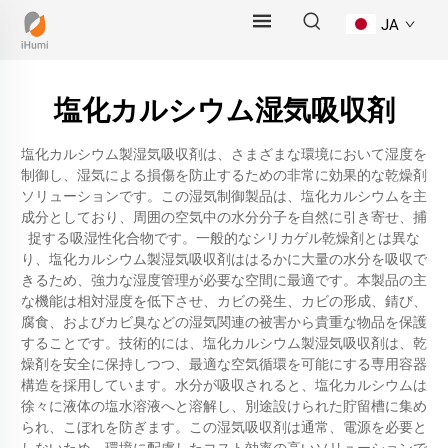
JA
塩化カルシウム湿気吸収剤
塩化カルシウム製湿気吸収剤は、さまざまな環境において湿度を
制御し、湿気による損傷を防止するための非常に効果的な乾燥剤
ソリューションです。この湿気制御製品は、塩化カルシウムを主
成分としており、周囲の空気中の水分分子を自然に引き寄せ、捕
捉する吸湿性化合物です。一般的なシリカゲル乾燥剤とは異な
り、塩化カルシウム製湿気吸収剤ははるかに大量の水分を吸収で
きるため、強力な湿度管理が必要な空間に最適です。本製品の主
な機能は相対湿度を低下させ、カビの発生、カビの形成、錆び、
腐食、およびカビ臭などの湿気関連の被害から貴重な物品を保護
することです。技術的には、塩化カルシウム製湿気吸収剤は、乾
燥剤を安全に保持しつつ、最適な空気循環を可能にする専用容器
構造を採用しています。水分が吸収されると、塩化カルシウムは
徐々に液体の塩水溶液へと溶解し、別途設けられた貯留槽に集め
られ、こぼれを防ぎます。この湿気吸収剤は通常、電源を必要と