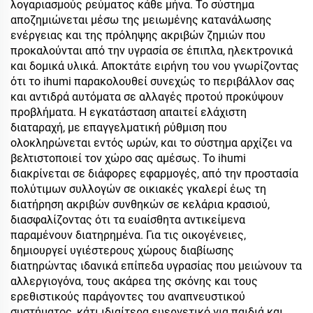
λογαριασμούς ρεύματος κάθε μήνα. Το σύστημα
αποζημιώνεται μέσω της μειωμένης κατανάλωσης
ενέργειας και της πρόληψης ακριβών ζημιών που
προκαλούνται από την υγρασία σε έπιπλα, ηλεκτρονικά
και δομικά υλικά. Αποκτάτε ειρήνη του νου γνωρίζοντας
ότι το ihumi παρακολουθεί συνεχώς το περιβάλλον σας
και αντιδρά αυτόματα σε αλλαγές προτού προκύψουν
προβλήματα. Η εγκατάσταση απαιτεί ελάχιστη
διαταραχή, με επαγγελματική ρύθμιση που
ολοκληρώνεται εντός ωρών, και το σύστημα αρχίζει να
βελτιστοποιεί τον χώρο σας αμέσως. Το ihumi
διακρίνεται σε διάφορες εφαρμογές, από την προστασία
πολύτιμων συλλογών σε οικιακές γκαλερί έως τη
διατήρηση ακριβών συνθηκών σε κελάρια κρασιού,
διασφαλίζοντας ότι τα ευαίσθητα αντικείμενα
παραμένουν διατηρημένα. Για τις οικογένειες,
δημιουργεί υγιέστερους χώρους διαβίωσης
διατηρώντας ιδανικά επίπεδα υγρασίας που μειώνουν τα
αλλεργιογόνα, τους ακάρεα της σκόνης και τους
ερεθιστικούς παράγοντες του αναπνευστικού
συστήματος, κάτι ιδιαίτερα ευεργετικό για παιδιά και