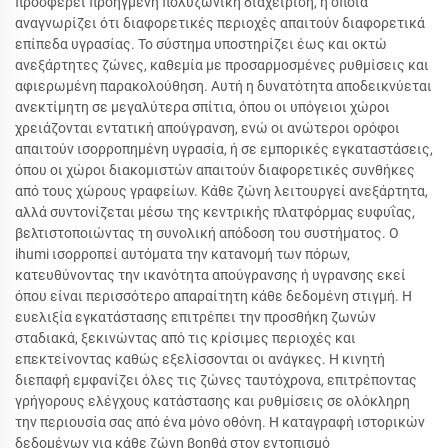
προσφέρει προηγμένη πολυζωνική διαχείριση, η οποία
αναγνωρίζει ότι διαφορετικές περιοχές απαιτούν διαφορετικά
επίπεδα υγρασίας. Το σύστημα υποστηρίζει έως και οκτώ
ανεξάρτητες ζώνες, καθεμία με προσαρμοσμένες ρυθμίσεις και
αφιερωμένη παρακολούθηση. Αυτή η δυνατότητα αποδεικνύεται
ανεκτίμητη σε μεγαλύτερα σπίτια, όπου οι υπόγειοι χώροι
χρειάζονται εντατική απούγρανση, ενώ οι ανώτεροι ορόφοι
απαιτούν ισορροπημένη υγρασία, ή σε εμπορικές εγκαταστάσεις,
όπου οι χώροι διακομιστών απαιτούν διαφορετικές συνθήκες
από τους χώρους γραφείων. Κάθε ζώνη λειτουργεί ανεξάρτητα,
αλλά συντονίζεται μέσω της κεντρικής πλατφόρμας ευφυΐας,
βελτιστοποιώντας τη συνολική απόδοση του συστήματος. Ο
ihumi ισορροπεί αυτόματα την κατανομή των πόρων,
κατευθύνοντας την ικανότητα απούγρανσης ή υγρανσης εκεί
όπου είναι περισσότερο απαραίτητη κάθε δεδομένη στιγμή. Η
ευελιξία εγκατάστασης επιτρέπει την προσθήκη ζωνών
σταδιακά, ξεκινώντας από τις κρίσιμες περιοχές και
επεκτείνοντας καθώς εξελίσσονται οι ανάγκες. Η κινητή
διεπαφή εμφανίζει όλες τις ζώνες ταυτόχρονα, επιτρέποντας
γρήγορους ελέγχους κατάστασης και ρυθμίσεις σε ολόκληρη
την περιουσία σας από ένα μόνο οθόνη. Η καταγραφή ιστορικών
δεδομένων για κάθε ζώνη βοηθά στον εντοπισμό