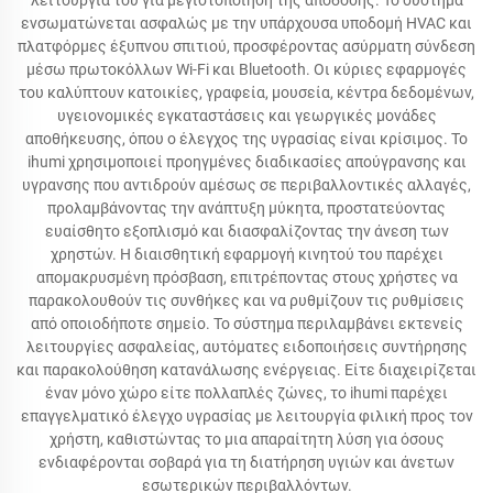
λειτουργία του για μεγιστοποίηση της απόδοσης. Το σύστημα
ενσωματώνεται ασφαλώς με την υπάρχουσα υποδομή HVAC και
πλατφόρμες έξυπνου σπιτιού, προσφέροντας ασύρματη σύνδεση
μέσω πρωτοκόλλων Wi-Fi και Bluetooth. Οι κύριες εφαρμογές
του καλύπτουν κατοικίες, γραφεία, μουσεία, κέντρα δεδομένων,
υγειονομικές εγκαταστάσεις και γεωργικές μονάδες
αποθήκευσης, όπου ο έλεγχος της υγρασίας είναι κρίσιμος. Το
ihumi χρησιμοποιεί προηγμένες διαδικασίες απούγρανσης και
υγρανσης που αντιδρούν αμέσως σε περιβαλλοντικές αλλαγές,
προλαμβάνοντας την ανάπτυξη μύκητα, προστατεύοντας
ευαίσθητο εξοπλισμό και διασφαλίζοντας την άνεση των
χρηστών. Η διαισθητική εφαρμογή κινητού του παρέχει
απομακρυσμένη πρόσβαση, επιτρέποντας στους χρήστες να
παρακολουθούν τις συνθήκες και να ρυθμίζουν τις ρυθμίσεις
από οποιοδήποτε σημείο. Το σύστημα περιλαμβάνει εκτενείς
λειτουργίες ασφαλείας, αυτόματες ειδοποιήσεις συντήρησης
και παρακολούθηση κατανάλωσης ενέργειας. Είτε διαχειρίζεται
έναν μόνο χώρο είτε πολλαπλές ζώνες, το ihumi παρέχει
επαγγελματικό έλεγχο υγρασίας με λειτουργία φιλική προς τον
χρήστη, καθιστώντας το μια απαραίτητη λύση για όσους
ενδιαφέρονται σοβαρά για τη διατήρηση υγιών και άνετων
εσωτερικών περιβαλλόντων.