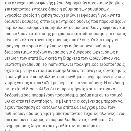
του ελέγχου μέσω φωνής μέσω δημοφιλών εικονικών βοηθών,
επιτρέποντας εντολές όπως η ρύθμιση των ρυθμίσεων
υγρασίας χωρίς τη χρήση των χεριών. Η εφαρμογή για κινητά
διαθέτει καθαρές, οπτικές κεντρικές οθόνες που παρουσιάζουν
περίπλοκα δεδομένα περιβάλλοντος μέσω απλών γραφικών και
υποδείξεων κατάστασης με χρωματική κωδικοποίηση, οι οποίες
είναι εύκολα κατανοητές αμέσως από όλους. Οι λειτουργίες
προγραμματισμού επιτρέπουν την καθορισμένη ρύθμιση
διαφορετικών στόχων υγρασίας για διάφορες ώρες, όπως η
μείωση των επιπέδων κατά τη διάρκεια των ωρών ύπνου για
βέλτιστη ανάπαυση. Το ihumi στέλνει προληπτικές ειδοποιήσεις
σχετικά με την αντικατάσταση φίλτρων, τις ανάγκες συντήρησης
ή ασυνήθιστες περιβαλλοντικές συνθήκες, ενημερώνοντάς σας
χωρίς να σας κατακλύζει με περιττές ειδοποιήσεις. Η σύνδεση
με το cloud διασφαλίζει ότι οι προτιμήσεις και τα ιστορικά
δεδομένα σας παραμένουν προσβάσιμα, ακόμη και αν το τοπικό
υλικό απαιτεί συντήρηση. Τα μέλη της οικογένειας μπορούν να
έχουν πρόσβαση σε κατάλληλα επίπεδα ελέγχου μέσω των
ρυθμίσεων άδειας χρήστη, αποτρέποντας τυχαίες αλλαγές ενώ
επιτρέπουν σε όλους να παρακολουθούν τις συνθήκες. Οι
ενημερώσεις λογισμικού εγκαθίστανται αυτόματα,