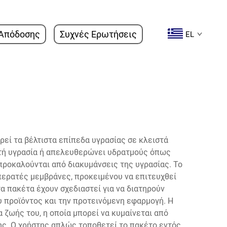
Απόδοσης
Συχνές Ερωτήσεις
EL
ρεί τα βέλτιστα επίπεδα υγρασίας σε κλειστά
ττή υγρασία ή απελευθερώνει υδρατμούς όπως
προκαλούνται από διακυμάνσεις της υγρασίας. Το
περατές μεμβράνες, προκειμένου να επιτευχθεί
α πακέτα έχουν σχεδιαστεί για να διατηρούν
 προϊόντος και την προτεινόμενη εφαρμογή. Η
ζωής του, η οποία μπορεί να κυμαίνεται από
ης. Ο χρήστης απλώς τοποθετεί το πακέτο εντός