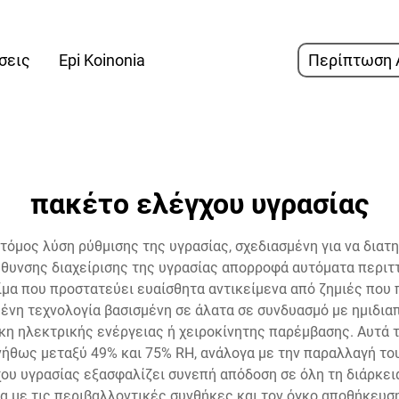
σεις
Epi Koinonia
Περίπτωση 
πακέτο ελέγχου υγρασίας
οτόμος λύση ρύθμισης της υγρασίας, σχεδιασμένη για να διατη
ύθυνσης διαχείρισης της υγρασίας απορροφά αυτόματα περι
ίμα που προστατεύει ευαίσθητα αντικείμενα από ζημιές που 
ένη τεχνολογία βασισμένη σε άλατα σε συνδυασμό με ημιδια
κη ηλεκτρικής ενέργειας ή χειροκίνητης παρέμβασης. Αυτά τ
νήθως μεταξύ 49% και 75% RH, ανάλογα με την παραλλαγή του
υ υγρασίας εξασφαλίζει συνεπή απόδοση σε όλη τη διάρκεια 
 με τις περιβαλλοντικές συνθήκες και τον όγκο αποθήκευσ