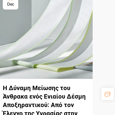
Dec
Ap
Η Δύναμη Μείωσης του
Η I
Άνθρακα ενός Ενιαίου Δέσμη
λύσ
Αποξηραντικού: Από τον
δι
Έλεγχο της Υγρασίας στην
γεν