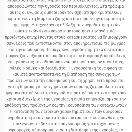
δέρματος ελκύοντας υγρασία από το δερμίς στο επιδερμίς και
απορροφώντας την υγρασία του περιβάλλοντος. Στα τρόφιμα,
αυτές οι ενώσεις εμποδίζουν τον σχηματισμό κρυστάλλων,
παρατείνουν τη διάρκεια ζωής και διατηρούν την ακεραιότητα
της υφής. Η τεχνολογική εξέλιξη των υγροδιατηρητικών
συστατικών έχει επαναστηματοποιήσει την ανάπτυξη
προϊόντων, επιτρέποντας στους κατασκευαστές να δημιουργούν
συνθέσεις που αντιστέκονται στον αποξηραντισμό, τις ρωγμές
και την αποδόμηση. Τα σύγχρονα υγροδιατηρητικά συστατικά
εμφανίζουν εξαιρετική συμβατότητα με διάφορα βασικά υλικά,
επιτρέποντας την αδιάκοπη ενσωμάτωσή τους σε εμουλσίες,
γέλες, κρέμες και διαλύματα. Η υγροσκοπική τους φύση τα
καθιστά αναπόσπαστα για τη διατήρηση της συνοχής των
προϊόντων κατά την αποθήκευση και τη χρήση. Είτε πρόκειται
για τη δημιουργία αντιγηραντικών σερούμ, ζαχαροπλαστικά ή
φαρμακευτικά δισκία, τα υγροδιατηρητικά συστατικά παρέχουν
κρίσιμη διαχείριση της υγρασίας, η οποία επηρεάζει άμεσα την
απόδοση των προϊόντων και την ικανοποίηση των καταναλωτών.
Η κατανόηση των ειδικών χαρακτηριστικών των διαφόρων
υγροδιατηρητικών συστατικών επιτρέπει στους συνθέτες να
επιλέγουν τις βέλτιστες συνδυασμούς για στοχευμένες
εφαρμογές, εξισορροπώντας τη διατήρηση της υγρασίας, το