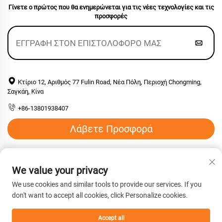
Γίνετε ο πρώτος που θα ενημερώνεται για τις νέες τεχνολογίες και τις
προσφορές
Κτίριο 12, Αριθμός 77 Fulin Road, Νέα Πόλη, Περιοχή Chongming,
Σαγκάη, Κίνα
+86-13801938407
Λάβετε Προσφορά
Email:
[email protected]
We value your privacy
We use cookies and similar tools to provide our services. If you
Πνευματικά δικαιώματα © 2026 Shanghai Hengyuan
don't want to accept all cookies, click Personalize cookies.
Macromolecular Materials co., Ltd. Με επιφύλαξη παντός
δικαιώματος. -
Πολιτική απορρήτου
Accept all