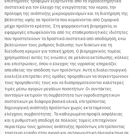
επιστήμονες τροφίμων εξαρτώνται από τα υγροδιατηρητικά
συστατικά για τον έλεγχο της ενεργότητας του νερού, την
πρόληψη της ανάπτυξης μικροοργανισμών και τη διατήρηση της
βέλτιστης υφής σε προϊόντα που κυμαίνονται από ζυμαρικά
μέχρι προϊόντα κρέατος. Στη φαρμακευτική βιομηχανία, οι
εφαρμογές επωφελούνται από τις σταθεροποιητικές ιδιότητες
που προστατεύουν τα δραστικά συστατικά από αποδόμηση, ενώ
βελτιώνουν τους ρυθμούς διάλυσης των δισκίων και τη
διείσδυση κρεμών για τοπική χρήση. Ο βιομηχανικός τομέας
χρησιμοποιεί αυτές τις ενώσεις σε μελάνια εκτύπωσης, κόλλες
και επιστρώσεις, όπου ο έλεγχος της υγρασίας επηρεάζει
απευθείας την απόδοση των προϊόντων. Αυτή η διαλειτουργική
ευελιξία επιτρέπει στις ομάδες προμηθειών να συγκεντρώνουν
τους προμηθευτές τους και να διαπραγματεύονται καλύτερες
τιμές μέσω αγορών μεγάλων ποσοτήτων. Οι συντάκτες
συνταγών εκτιμούν τη συμβατότητα των υγροδιατηρητικών
συστατικών με διάφορα βασικά υλικά, επιτρέποντας
δημιουργική ανάπτυξη προϊόντων χωρίς εκτεταμένους
ελέγχους συμβατότητας. Τα καθιερωμένα προφίλ ασφάλειας
και η ρυθμιστική αποδοχή σε πολλούς τομείς επιταχύνουν
περαιτέρω τους χρόνους ανάπτυξης προϊόντων, επιτρέποντας
ταχύτερη είσοδο στην αγορά και ανταγωνιστικό πλεονέκτημα σε