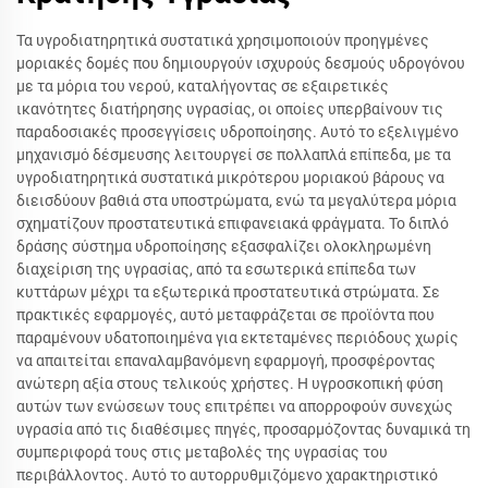
Τα υγροδιατηρητικά συστατικά χρησιμοποιούν προηγμένες
μοριακές δομές που δημιουργούν ισχυρούς δεσμούς υδρογόνου
με τα μόρια του νερού, καταλήγοντας σε εξαιρετικές
ικανότητες διατήρησης υγρασίας, οι οποίες υπερβαίνουν τις
παραδοσιακές προσεγγίσεις υδροποίησης. Αυτό το εξελιγμένο
μηχανισμό δέσμευσης λειτουργεί σε πολλαπλά επίπεδα, με τα
υγροδιατηρητικά συστατικά μικρότερου μοριακού βάρους να
διεισδύουν βαθιά στα υποστρώματα, ενώ τα μεγαλύτερα μόρια
σχηματίζουν προστατευτικά επιφανειακά φράγματα. Το διπλό
δράσης σύστημα υδροποίησης εξασφαλίζει ολοκληρωμένη
διαχείριση της υγρασίας, από τα εσωτερικά επίπεδα των
κυττάρων μέχρι τα εξωτερικά προστατευτικά στρώματα. Σε
πρακτικές εφαρμογές, αυτό μεταφράζεται σε προϊόντα που
παραμένουν υδατοποιημένα για εκτεταμένες περιόδους χωρίς
να απαιτείται επαναλαμβανόμενη εφαρμογή, προσφέροντας
ανώτερη αξία στους τελικούς χρήστες. Η υγροσκοπική φύση
αυτών των ενώσεων τους επιτρέπει να απορροφούν συνεχώς
υγρασία από τις διαθέσιμες πηγές, προσαρμόζοντας δυναμικά τη
συμπεριφορά τους στις μεταβολές της υγρασίας του
περιβάλλοντος. Αυτό το αυτορρυθμιζόμενο χαρακτηριστικό