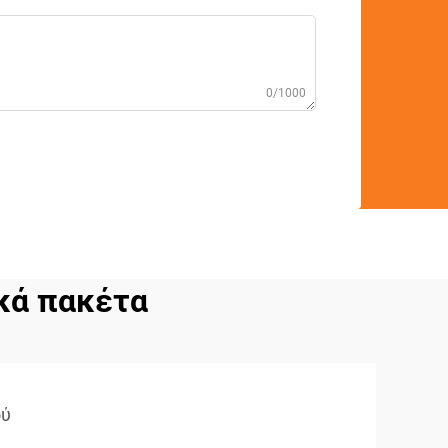
0/1000
κά πακέτα
ού