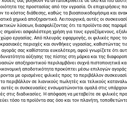
ς λύσεις σας βοηθούν να ανταποκριθείτε σε όλο και πιο αυσ
ποιότητα της προστασίας από την υγρασία. Οι επιχειρήσεις π
 το κόστος διάθεσης, καθώς τα βιοαποικοδομήσιμα και ανακ
βατικά χημικά αποξηραντικά. Λειτουργικά, αυτές οι συσκευ
κτικών λύσεων, διασφαλίζοντας ότι τα προϊόντα σας παραμέ
υς σημαίνει ασφαλέστερη χρήση για τους εργαζόμενους, εξαλ
ν χώρο εργασίας. Από πλευράς εφαρμογής, οι φιλικές προς 
κρασιακές περιοχές και συνθήκες υγρασίας, καθιστώντας τι
αγοράς σας καθίσταται ευκολότερη, αφού γνωρίζετε ότι αυτέ
δυνατότητα αύξησης της πίστης στη μάρκα και της διαφοροπ
ασιών αποξηραντικού περιλαμβάνει συχνά πιστοποιητικά κα
 οικονομική αποδοτικότητα προκύπτει μέσω επιλογών αγοράς
ονται με ορισμένες φιλικές προς το περιβάλλον συσκευασί
το περιβάλλον σε λιανικούς πωλητές και τελικούς καταναλω
, αυτές οι συσκευασίες ενσωματώνονται ομαλά στις υπάρχου
ές στις διαδικασίες. Η απόφαση να μεταβείτε σε φιλικές π
ύει τόσο τα προϊόντα σας όσο και τον πλανήτη, τοποθετών