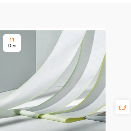
11
2
Dec
Ap