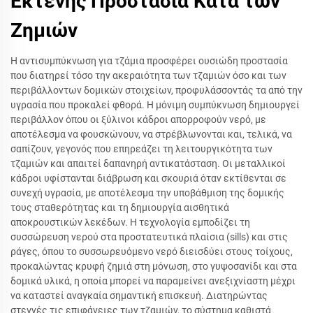
Εκτενής Προστασία Κατά των
Ζημιών
Η αντισυμπύκνωση για τζάμια προσφέρει ουσιώδη προστασία
που διατηρεί τόσο την ακεραιότητα των τζαμιών όσο και των
περιβάλλοντων δομικών στοιχείων, προφυλάσσοντάς τα από την
υγρασία που προκαλεί φθορά. Η μόνιμη συμπύκνωση δημιουργεί
περιβάλλον όπου οι ξύλινοι κάδροι απορροφούν νερό, με
αποτέλεσμα να φουσκώνουν, να στρέβλωνονται και, τελικά, να
σαπίζουν, γεγονός που επηρεάζει τη λειτουργικότητα των
τζαμιών και απαιτεί δαπανηρή αντικατάσταση. Οι μεταλλικοί
κάδροι υφίστανται διάβρωση και σκουριά όταν εκτίθενται σε
συνεχή υγρασία, με αποτέλεσμα την υποβάθμιση της δομικής
τους σταθερότητας και τη δημιουργία αισθητικά
αποκρουστικών λεκέδων. Η τεχνολογία εμποδίζει τη
συσσώρευση νερού στα προστατευτικά πλαίσια (sills) και στις
ράγες, όπου το συσσωρευόμενο νερό διεισδύει στους τοίχους,
προκαλώντας κρυφή ζημιά στη μόνωση, στο γυψοσανίδι και στα
δομικά υλικά, η οποία μπορεί να παραμείνει ανεξιχνίαστη μέχρι
να καταστεί αναγκαία σημαντική επισκευή. Διατηρώντας
στεγνές τις επιφάνειες των τζαμιών, το σύστημα καθιστά