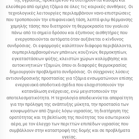
της υγρασίας, προκειμένου να διατηρούνται καθαρά και
ελεύθερα από ομίχλη τζάμια σε όλες τις καιρικές συνθήκες. Οι
τεχνολογικές λειτουργίες περιλαμβάνουν νανο-επιστρώσεις
που τροποποιούν την επιφανειακή τάση, λεπτά φιλμ θέρμανσης
χαμηλής τάσης που διατηρούν τη θερμοκρασία του γυαλιού
πάνω από το σημείο δρόσου και έξυπνους αισθητήρες που
ενεργοποιούνται αυτόματα όταν αυξάνεται ο κίνδυνος
συνδρόσιας. Οι εφαρμογές καλύπτουν διάφορα περιβάλλοντα,
συμπεριλαμβανομένων μπάνιων, κουζινών, θερμοκηπίων,
εγκαταστάσεων ψύξης, κλειστών χώρων κολύμβησης και
αυτοκινητικών τζαμιών, όπου οι διαφορές θερμοκρασίας
δημιουργούν προβλήματα συνδρόσιας. Οι σύγχρονες λύσεις
αντισυνδροσικής προστασίας για τζάμια ενσωματώνουν επίσης
ενεργειακά αποδοτικά σχέδια που ελαχιστοποιούν την
κατανάλωση ενέργειας, ενώ μεγιστοποιούν την
αποτελεσματικότητα. Η τεχνολογία αποδεικνύεται απαραίτητη
για την πρόληψη της ανάπτυξης μύκητα, την προστασία των
κουφωμάτων από ζημιές λόγω υγρασίας, τη διατήρηση της
ορατότητας και τη βελτίωση της ποιότητας του εσωτερικού
αέρα, με τον έλεγχο των περιττών επιπέδων υγρασίας που
συμβάλλουν στην καταστροφή της δομής και σε προβλήματα
υγείας.