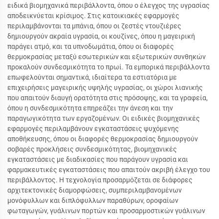
ειδικά βιομηχανικά περιβάλλοντα, όπου ο έλεγχος της υγρασίας
αποδεικνύεται κρίσιμος. Στις κατοικιακές εφαρμογές
περιλαμβάνονται τα μπάνια, όπου οι ζεστές ντουζιέρες
δημιουργούν ακραία υγρασία, οι κουζίνες, όπου η μαγειρική
παράγει ατμό, και τα υπνοδωμάτια, όπου οι διαφορές
θερμοκρασίας μεταξύ εσωτερικών και εξωτερικών συνθηκών
προκαλούν συνδεσμικότητα το πρωί. Τα εμπορικά περιβάλλοντα
επωφελούνται σημαντικά, ιδιαίτερα τα εστιατόρια με
επιχειρήσεις μαγειρικής υψηλής υγρασίας, οι χώροι λιανικής
που απαιτούν διαυγή ορατότητα στις πρόσοψης, και τα γραφεία,
όπου η συνδεσμικότητα επηρεάζει την άνεση και την
παραγωγικότητα των εργαζομένων. Οι ειδικές βιομηχανικές
εφαρμογές περιλαμβάνουν εγκαταστάσεις ψυχόμενης
αποθήκευσης, όπου οι διαφορές θερμοκρασίας δημιουργούν
σοβαρές προκλήσεις συνδεσμικότητας, βιομηχανικές
εγκαταστάσεις με διαδικασίες που παράγουν υγρασία και
φαρμακευτικές εγκαταστάσεις που απαιτούν ακριβή έλεγχο του
περιβάλλοντος. Η τεχνολογία προσαρμόζεται σε διάφορες
αρχιτεκτονικές διαμορφώσεις, συμπεριλαμβανομένων
μονόφυλλων και διπλόφυλλων παραθύρων, οροφαίων
φωταγωγών, γυάλινων πορτών και προσαρμοστικών γυάλινων