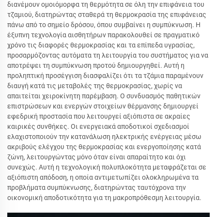
διανέμουν ομοιόμορφα τη θερμότητα σε όλη την επιφάνεια του
τζαμιού, διατηρώντας σταθερά τη θερμοκρασία της επιφάνειας
πάνω από το σημείο δρόσου, όπου συμβαίνει η συμπύκνωση. Η
έξυπνη τεχνολογία αισθητήρων παρακολουθεί σε πραγματικό
χρόνο τις διαφορές θερμοκρασίας και τα επίπεδα υγρασίας,
προσαρμόζοντας αυτόματα τη λειτουργία του συστήματος για να
αποτρέψει τη συμπύκνωση προτού δημιουργηθεί. Αυτή η
προληπτική προσέγγιση διασφαλίζει ότι τα τζάμια παραμένουν
διαυγή κατά τις μεταβολές της θερμοκρασίας, χωρίς να
απαιτείται χειροκίνητη παρέμβαση. Ο συνδυασμός παθητικών
επιστρώσεων και ενεργών στοιχείων θέρμανσης δημιουργεί
εφεδρική προστασία που λειτουργεί αξιόπιστα σε ακραίες
καιρικές συνθήκες. Οι ενεργειακά αποδοτικοί σχεδιασμοί
ελαχιστοποιούν την κατανάλωση ηλεκτρικής ενέργειας μέσω
ακριβούς ελέγχου της θερμοκρασίας και ενεργοποίησης κατά
ζώνη, λειτουργώντας μόνο όταν είναι απαραίτητο και όχι
συνεχώς. Αυτή η τεχνολογική πολυπλοκότητα μεταφράζεται σε
αξιόπιστη απόδοση, η οποία αντιμετωπίζει ολοκληρωμένα τα
προβλήματα συμπύκνωσης, διατηρώντας ταυτόχρονα την
οικονομική αποδοτικότητα για τη μακροπρόθεσμη λειτουργία.